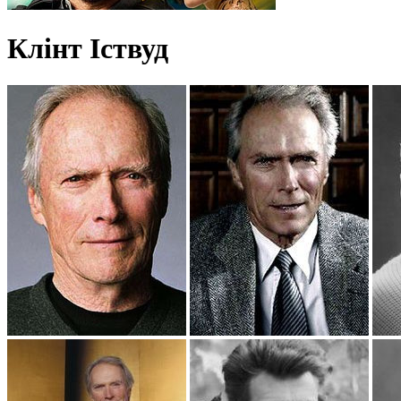
Клінт Іствуд