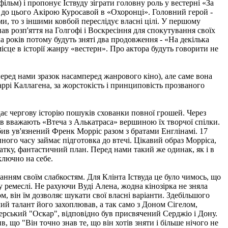
ьм) і пропонує Іствуду зіграти головну роль у вестерні «За
 до цього Акірою Куросавой в «Охоронці». Головний герой -
и, то з іншими ковбой переслідує власні цілі. У першому
нав розп'яття на Голгофі і Воскресіння для спокутування своїх
а років потому будуть зняті два продовження - «На декілька
ісце в історії жанру «вестерн». Про актора будуть говорити не
еред нами зразок насамперед жанрового кіно), але саме вона
Гаррі Каллагена, за жорстокість і принциповість прозваного
ає чергову історію пошуків схованки повної грошей. Через
ків вважають «Втеча з Алькатраса» вершиною їх творчої спілки.
бив ув'язнений Френк Морріс разом з братами Енглінамі. 17
ного часу займає підготовка до втечі. Цікавий образ Морріса,
атку, фантастичний план. Перед нами такий же одинак, як і в
ключно на себе.
ранням своїм слабкостям. Для Клінта Іствуда це було чимось, що
у ремеслі. Не рахуючи Вуді Алена, жодна кінозірка не зняла
, він їм дозволяє шукати свої власні варіанти. Здебільшого
чий талант його захоплював, а так само з Доном Сігелом,
серський "Оскар", відповідно був присвячений Серджіо і Дону.
, що "Він точно знав те, що він хотів зняти і більше нічого не