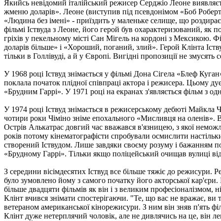
Якийсь невідомий італійський режисер Серджіо Леоне виявляєть
жменю доларів». Леоне (виступив під псевдонімом «Боб Роберт
«Людина без імені» - приїздить у маленьке селище, що роздира
фільмі Іствуда з Леоне, його герой був охарактеризований, як п
гріхів у пекельному місті Сан Мігель на кордоні з Мексикою. Ф
доларів більше» і «Хороший, поганий, злий». Герой Клінта Іств
тільки в Голлівуді, а й у Європі. Вигідні пропозиції не змусять с
У 1968 році Іствуд знімається у фільмі Дона Сігела «Блеф Куг
поклала початок плідної співпраці актора і режисера. Цьому дуе
«Брудним Гаррі». У 1971 році на екранах з'являється фільм з 
У 1974 році Іствуд знімається в режисерському дебюті Майкла 
чотири роки Чіміно зніме епохального «Мисливця на оленів». В 
Острів Алькатрас довгий час вважався в'язницею, з якої неможл
років потому кінематографісти спробували осмислити настільки 
створений Іствудом. Лише завдяки своєму розуму і бажанням пок
«Брудному Гаррі». Тільки якщо поліцейський очищав вулиці від
З середини вісімдесятих Іствуд все більше тяжіє до режисури. 
було зумовлено йому з самого початку його акторської кар'єри. 
більше двадцяти фільмів як він і з великим професіоналізмом, 
Клінт вчився знімати спостерігаючи. "Те, що вас не вражає, ви 
ветераном американської кінорежисури. З ним він зняв п'ять фі
Клінт дуже нетерплячий чоловік, але не дивлячись на це, він ле