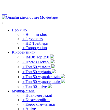
,
Про кіно
« Новини кіно
« Зірки кіно
« HD Трейлери
« Скоро у кіно
Кінорейтинги
« IMDb Top 250
« Премія Оскар
« Топ 50 фільмів
« Топ 50 серіалів
« Топ 50 мультфільмів
« Топ 50 мультсеріалів
« Топ 50 аніме
Мультфільми
« Повнометражні
« Багатосерійні
« Короткі мультики
« Аніме