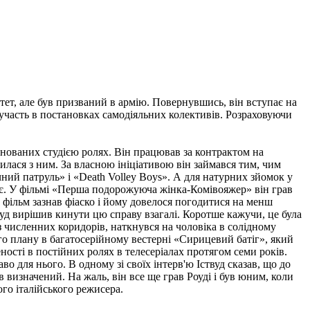
тет, але був призваний в армію. Повернувшись, він вступає на
 участь в постановках самодіяльних колективів. Розраховуючи
онованих студією ролях. Він працював за контрактом на
чилася з ним. За власною ініціативою він займався тим, чим
ічний патруль» і «Death Volley Boys». А для натурних зйомок у
утнє. У фільмі «Перша подорожуюча жінка-Комівояжер» він грав
 фільм зазнав фіаско і йому довелося погодитися на менш
вуд вирішив кинути цю справу взагалі. Коротше кажучи, це була
з численних коридорів, наткнувся на чоловіка в солідному
го плану в багатосерійному вестерні «Сирицевий батіг», який
ності в постійних ролях в телесеріалах протягом семи років.
во для нього. В одному зі своїх інтерв'ю Іствуд сказав, що до
в визначений. На жаль, він все ще грав Роуді і був юним, коли
ого італійського режисера.