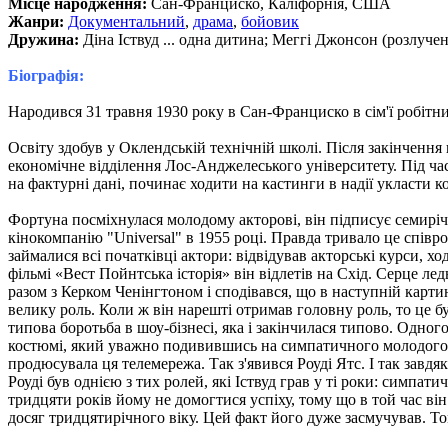
Місце народження:
Сан-Франциско, Каліфорнія, США
Жанри:
Документальний
,
драма
,
бойовик
Дружина:
Діна Іствуд ... одна дитина; Меггі Джонсон (розлученн
Біографія:
Народився 31 травня 1930 року в Сан-Франциско в сім'ї робітни
Освіту здобув у Оклендській технічній школі. Після закінчення
економічне відділення Лос-Анджелеського університету. Під ча
на фактурні дані, починає ходити на кастинги в надії укласти к
Фортуна посміхнулася молодому акторові, він підписує семирічн
кінокомпанію "Universal" в 1955 році. Правда тривало це співр
займалися всі початківці актори: відвідував акторські курси, х
фільмі «Вест Пойнтська історія» він відлетів на Схід. Серце л
разом з Керком Ченінгтоном і сподівався, що в наступній карт
велику роль. Коли ж він нарешті отримав головну роль, то це б
типова боротьба в шоу-бізнесі, яка і закінчилася типово. Одно
костюмі, який уважно подивившись на симпатичного молодого чо
продюсувала ця телемережа. Так з'явився Роуді Ятс. І так завдя
Роуді був однією з тих ролей, які Іствуд грав у ті роки: симпат
тридцяти років йому не домогтися успіху, тому що в той час він 
досяг тридцятирічного віку. Цей факт його дуже засмучував. То