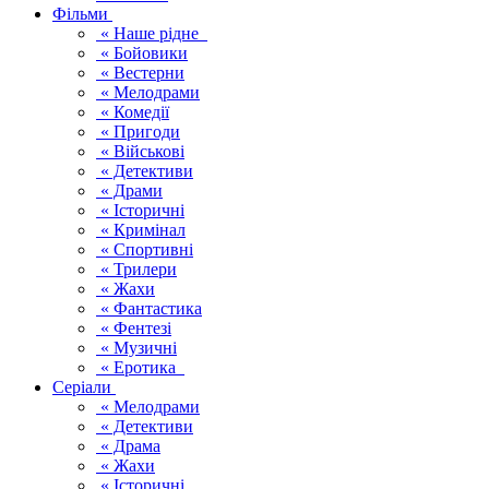
Фільми
« Наше рідне
« Бойовики
« Вестерни
« Мелодрами
« Комедії
« Пригоди
« Військові
« Детективи
« Драми
« Історичні
« Кримінал
« Спортивні
« Трилери
« Жахи
« Фантастика
« Фентезі
« Музичні
« Еротика
Серіали
« Мелодрами
« Детективи
« Драма
« Жахи
« Історичні