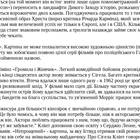
ся (на той момент він встиг зняти лише один повнометражний філ
сон») переносить в ландшафти Дикого Заходу історію, розказану
ється ворожнечею двох кланів. Погоджуючись працювати то з тим
осивілий образ Христа (вираз критика Річарда Карміна), який заз
ільм мав величезний успіх не тільки в Європі, але і в США. Кільк
уда стане знаковим персонажем, а трилогія назавжди займе своє м
ебе чекати.
ан». Картина не може похвалитися високою художньою цінністю (п
ту ми зобов'язані появою цілої серії фільмів про поліцейського 
однойменною назвою.
Чіміно «Громила і Живчик». Легкий комедійний бойовик розповід
кінці сімдесятих актор знову знімається у Сігела. Багато крити
иво втекти. Втеча вдалася лише одного разу - в 1962 році це зро
ризикований захід. У фільмі мало сцен дії. Більшу частину екран
инути острів йому вдається здійснити свій, як здавалося на поч
 бандитів на благо суспільства, то ув'язнений Морріс працює ви
Режисура для більшості кінозірок є звичайною справою, а не поту
Це було чимось, в чому він мав потребу більше, ніж в акторськом
ніж він. Актори люблять працювати з ним, тому що, будучи актором
тут же забуваєте." Клінт доповнив свою освіту з Серджіо Леоне, 
льмів. «Непрощений» - картина, за яку Іствуд отримав свій режи
гко вів себе на знімальному майданчику. Про Сігела Клінт говорив