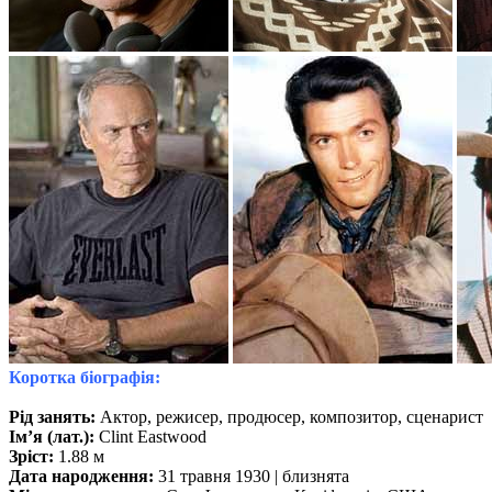
Коротка біографія:
Рід занять:
Актор, режисер, продюсер, композитор, сценарист
Ім’я (лат.):
Clint Eastwood
Зріст:
1.88 м
Дата народження:
31 травня 1930 | близнята