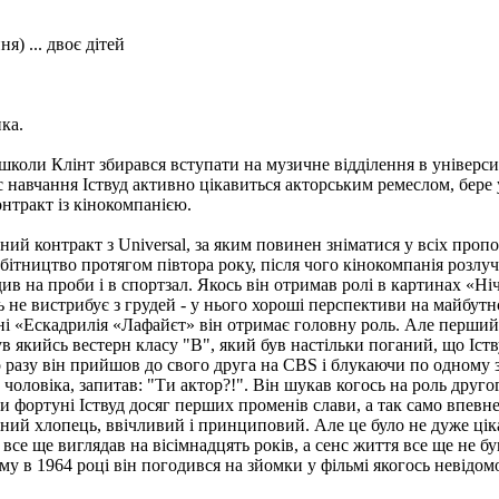
я) ... двоє дітей
ка.
 школи Клінт збирався вступати на музичне відділення в універси
с навчання Іствуд активно цікавиться акторським ремеслом, бере
онтракт із кінокомпанією.
ий контракт з Universal, за яким повинен зніматися у всіх проп
обітництво протягом півтора року, після чого кінокомпанія розлу
одив на проби і в спортзал. Якось він отримав ролі в картинах «Н
едь не вистрибує з грудей - у нього хороші перспективи на майб
ині «Ескадрилія «Лафайєт» він отримає головну роль. Але перший
ув якийсь вестерн класу "B", який був настільки поганий, що Іст
го разу він прийшов до свого друга на CBS і блукаючи по одному 
ловіка, запитав: "Ти актор?!". Він шукав когось на роль друго
ки фортуні Іствуд досяг перших променів слави, а так само впевне
ичний хлопець, ввічливий і принциповий. Але це було не дуже ціка
все ще виглядав на вісімнадцять років, а сенс життя все ще не бу
му в 1964 році він погодився на зйомки у фільмі якогось невідом