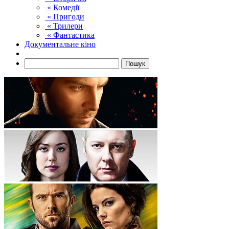
« Комедії
« Пригоди
« Трилери
« Фантастика
Документальне кіно
Пошук