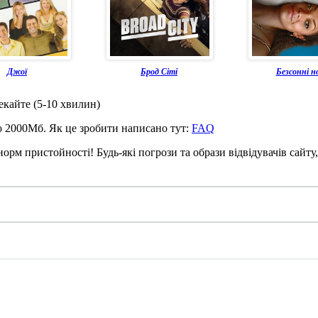
Джої
Брод Сіті
Безсонні н
чекайте (5-10 хвилин)
до 2000Мб. Як це зробити написано тут:
FAQ
рм пристойності! Будь-які погрози та образи відвідувачів сайту