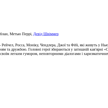
Леблан, Метью Перрі,
Девід Швіммер
- Рейчел, Росса, Моніку, Чендлера, Джої та Фібі, які живуть у Н
ням та дружбою. Головні герої збираються у затишній кав'ярні «C
 своїм легким гумором, неповторними діалогами і харизматичним
…