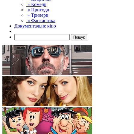
« Комедії
« Пригоди
« Трилери
« Фантастика
Документальне кіно
Пошук