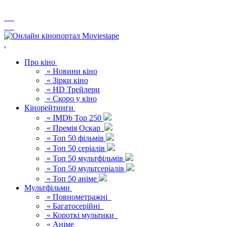
,
Про кіно
« Новини кіно
« Зірки кіно
« HD Трейлери
« Скоро у кіно
Кінорейтинги
« IMDb Top 250
« Премія Оскар
« Топ 50 фільмів
« Топ 50 серіалів
« Топ 50 мультфільмів
« Топ 50 мультсеріалів
« Топ 50 аніме
Мультфільми
« Повнометражні
« Багатосерійні
« Короткі мультики
« Аніме