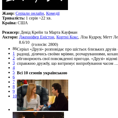
Жанр:
Серіали онлайн
,
Комедії
Тривалість:
1 серія ~22 хв.
Країна:
США
Режисер:
Девід Крейн та Марта Кауфман
Актори:
Дженніфер Еністон
,
Кортні Кокс
, Ліза Кудроу, Метт 
8.6/10
(голосів: 2800)
86
Серіал «Друзі» розповідає про шістьох близьких друзів 
1
радощі, ділячись своїми мріями, розчаруваннями, кохан
2
обговорюють свої повсякденні пригоди. «Друзі» відомі
3
справжню дружбу, що витримує випробування часом 
4
5
Всі 10 сезонів українською
6
7
8
9
10