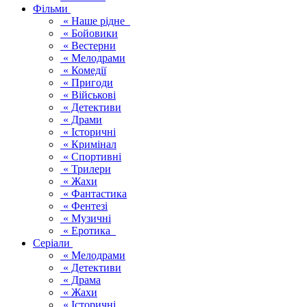
Фільми
« Наше рідне
« Бойовики
« Вестерни
« Мелодрами
« Комедії
« Пригоди
« Військові
« Детективи
« Драми
« Історичні
« Кримінал
« Спортивні
« Трилери
« Жахи
« Фантастика
« Фентезі
« Музичні
« Еротика
Серіали
« Мелодрами
« Детективи
« Драма
« Жахи
« Історичні