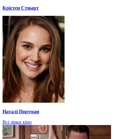
Крістен Стюарт
Наталі Портман
Всі зірки кіно