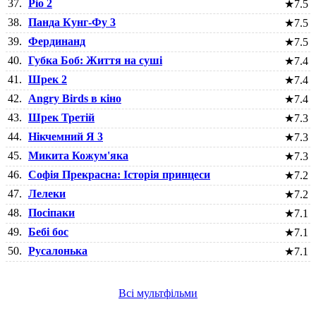
37.
Ріо 2
★
7.5
38.
Панда Кунг-Фу 3
★
7.5
39.
Фердинанд
★
7.5
40.
Губка Боб: Життя на суші
★
7.4
41.
Шрек 2
★
7.4
42.
Angry Birds в кіно
★
7.4
43.
Шрек Третій
★
7.3
44.
Нікчемний Я 3
★
7.3
45.
Микита Кожум'яка
★
7.3
46.
Софія Прекрасна: Історія принцеси
★
7.2
47.
Лелеки
★
7.2
48.
Посіпаки
★
7.1
49.
Бебі бос
★
7.1
50.
Русалонька
★
7.1
Всі мультфільми