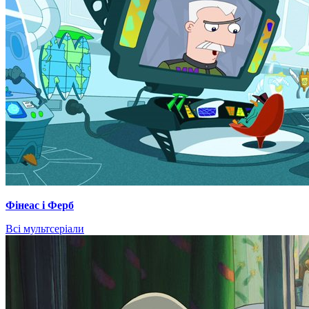
Фінеас і Ферб
Всі мультсеріали