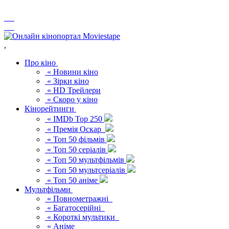
,
Про кіно
« Новини кіно
« Зірки кіно
« HD Трейлери
« Скоро у кіно
Кінорейтинги
« IMDb Top 250
« Премія Оскар
« Топ 50 фільмів
« Топ 50 серіалів
« Топ 50 мультфільмів
« Топ 50 мультсеріалів
« Топ 50 аніме
Мультфільми
« Повнометражні
« Багатосерійні
« Короткі мультики
« Аніме