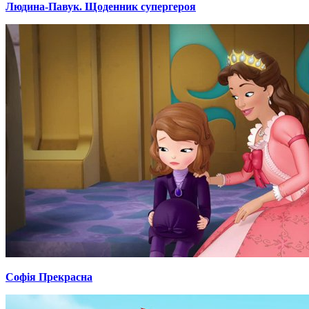
Людина-Павук. Щоденник супергероя
Софія Прекрасна