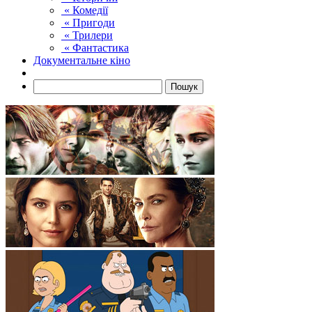
« Комедії
« Пригоди
« Трилери
« Фантастика
Документальне кіно
Пошук