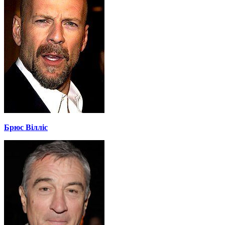
Брюс Вілліс