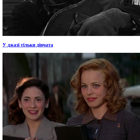
У джазі тільки дівчата