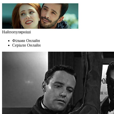
Найпопулярніші
Фільми Oнлайн
Серіали Oнлайн