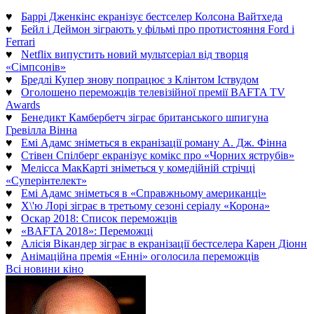
♥
Баррі Дженкінс екранізує бестселер Колсона Вайтхеда
♥
Бейл і Деймон зіграють у фільмі про протистояння Ford і
Ferrari
♥
Netflix випустить новий мультсеріал від творця
«Сімпсонів»
♥
Бредлі Купер знову попрацює з Клінтом Іствудом
♥
Оголошено переможців телевізійної премії BAFTA TV
Awards
♥
Бенедикт Камбербетч зіграє британського шпигуна
Гревілла Вінна
♥
Емі Адамс зніметься в екранізації роману А. Дж. Фінна
♥
Стівен Спілберг екранізує комікс про «Чорних яструбів»
♥
Мелісса МакКарті зніметься у комедійній стрічці
«Суперінтелект»
♥
Емі Адамс зніметься в «Справжньому американці»
♥
Х\'ю Лорі зіграє в третьому сезоні серіалу «Корона»
♥
Оскар 2018: Список переможців
♥
«BAFTA 2018»: Переможці
♥
Алісія Вікандер зіграє в екранізації бестселера Карен Діонн
♥
Анімаційна премія «Енні» оголосила переможців
Всі новини кіно