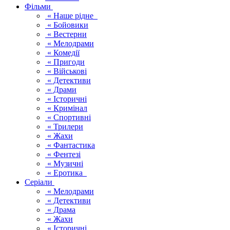
Фільми
« Наше рідне
« Бойовики
« Вестерни
« Мелодрами
« Комедії
« Пригоди
« Військові
« Детективи
« Драми
« Історичні
« Кримінал
« Спортивні
« Трилери
« Жахи
« Фантастика
« Фентезі
« Музичні
« Еротика
Серіали
« Мелодрами
« Детективи
« Драма
« Жахи
« Історичні