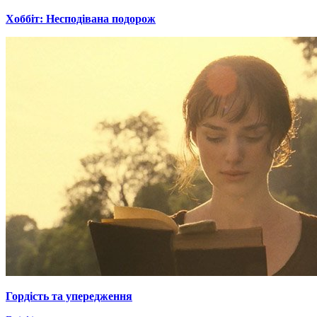
Хоббіт: Несподівана подорож
Гордiсть та упередження