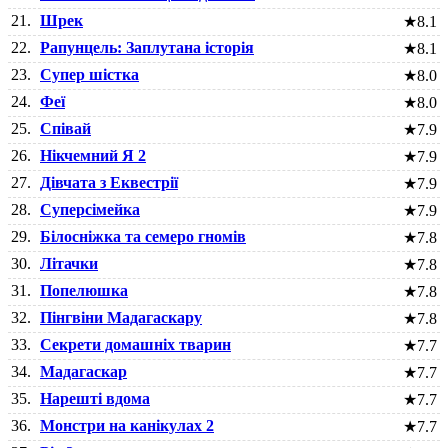
21.
Шрек
★
8.1
22.
Рапунцель: Заплутана історія
★
8.1
23.
Супер шістка
★
8.0
24.
Феї
★
8.0
25.
Співай
★
7.9
26.
Нікчемний Я 2
★
7.9
27.
Дівчата з Еквестрії
★
7.9
28.
Суперсімейка
★
7.9
29.
Білосніжка та семеро гномів
★
7.8
30.
Літачки
★
7.8
31.
Попелюшка
★
7.8
32.
Пінгвіни Мадагаскару
★
7.8
33.
Секрети домашніх тварин
★
7.7
34.
Мадагаскар
★
7.7
35.
Нарешті вдома
★
7.7
36.
Монстри на канікулах 2
★
7.7