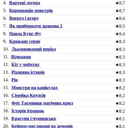
4.
Вартові легенд
★
8.7
5.
Корпорація монстрів
★
8.7
6.
Вперед і вгору
★
8.6
7.
Як приборкати дракона 2
★
8.5
8.
Панда Кунг-Фу
★
8.4
9.
Крижане серце
★
8.3
10.
Льодовиковий період
★
8.3
11.
Відважна
★
8.3
12.
Кіт у чоботях
★
8.3
13.
Різдвяна історія
★
8.3
14.
Ріо
★
8.3
15.
Монстри на канікулах
★
8.2
16.
Сімейка Крудсів
★
8.2
17.
Феї: Таємниця магічних крил
★
8.2
18.
Історія іграшок
★
8.2
19.
Красуня і чудовисько
★
8.1
20.
Кейпоп-мисливиці на демонів
★
8.1