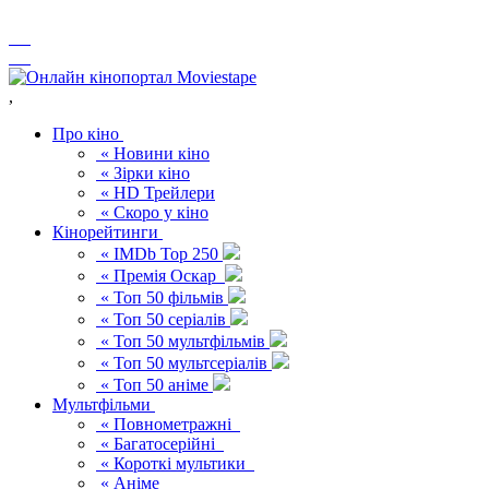
,
Про кіно
« Новини кіно
« Зірки кіно
« HD Трейлери
« Скоро у кіно
Кінорейтинги
« IMDb Top 250
« Премія Оскар
« Топ 50 фільмів
« Топ 50 серіалів
« Топ 50 мультфільмів
« Топ 50 мультсеріалів
« Топ 50 аніме
Мультфільми
« Повнометражні
« Багатосерійні
« Короткі мультики
« Аніме