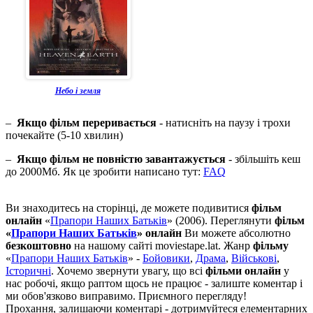
Небо і земля
–
Якщо фільм переривається
- натисніть на паузу і трохи
почекайте (5-10 хвилин)
–
Якщо фільм не повністю завантажується
- збільшіть кеш
до 2000Мб. Як це зробити написано тут:
FAQ
Ви знаходитесь на сторінці, де можете подивитися
фільм
онлайн
«
Прапори Наших Батьків
» (2006). Переглянути
фільм
«
Прапори Наших Батьків
» онлайн
Ви можете абсолютно
безкоштовно
на нашому сайті moviestape.lat. Жанр
фільму
«
Прапори Наших Батьків
» -
Бойовики
,
Драма
,
Військові
,
Історичні
. Хочемо звернути увагу, що всі
фільми онлайн
у
нас робочі, якщо раптом щось не працює - залиште коментар і
ми обов'язково виправимо. Приємного перегляду!
Прохання, залишаючи коментарі - дотримуйтеся елементарних