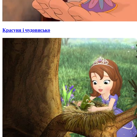
Красуня і чудовисько