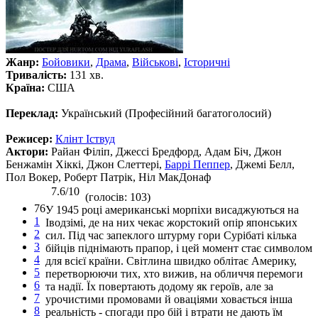
Жанр:
Бойовики
,
Драма
,
Військові
,
Історичні
Тривалість:
131 хв.
Країна:
США
Переклад:
Український (Професійний багатоголосий)
Режисер:
Клінт Іствуд
Актори:
Райан Філіп, Джессі Бредфорд, Адам Біч, Джон
Бенжамін Хіккі, Джон Слеттері,
Баррі Пеппер
, Джемі Белл,
Пол Вокер, Роберт Патрік, Ніл МакДонаф
7.6/10
(голосів: 103)
76
У 1945 році американські морпіхи висаджуються на
1
Іводзімі, де на них чекає жорстокий опір японських
2
сил. Під час запеклого штурму гори Сурібаті кілька
3
бійців піднімають прапор, і цей момент стає символом
4
для всієї країни. Світлина швидко облітає Америку,
5
перетворюючи тих, хто вижив, на обличчя перемоги
6
та надії. Їх повертають додому як героїв, але за
7
урочистими промовами й оваціями ховається інша
8
реальність - спогади про бій і втрати не дають їм