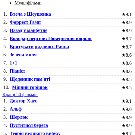
Мультфільми
1.
Втеча з Шоушенка
★
9.1
2.
Форрест Гамп
★
8.9
3.
Назад у майбутнє
★
8.9
4.
Володар перснів: Повернення короля
★
8.7
5.
Врятувати рядового Раяна
★
8.7
6.
Зелена миля
★
8.6
7.
1+1
★
8.6
8.
Піаніст
★
8.6
9.
Щоденник пам'яті
★
8.5
10.
Міцний горішок
★
8.5
Кращі 50 фільмів
1.
Доктор Хаус
★
9.1
2.
Альф
★
9.0
3.
Шерлок
★
8.9
4.
Пуститися берега
★
8.9
5.
Теорія великого вибуху
★
8.7