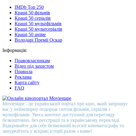
IMDb Top 250
Кращі 50 фільмів
Кращі 50 серіалів
Кращі 50 мультфільмів
Кращі 50 мультсеріалів
Кращі 50 аніме
Володарі Премії Оскар
Інформація:
Правовласникам
Відео під захистом
Правила
Реклама
Карта сайту
FAQ
Moviestape - це український портал про кіно, який запрошує
вас у неймовірну подорож світом фільмів, серіалів і
мультфільмів. Увесь контент доступний для перегляду
безкоштовно, без реєстрації та в українському перекладі.
Відкривайте для себе безмежний всесвіт кінематографу та
занурюйтесь у яскраві історії разом з нами!