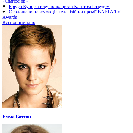
«Сімпсонів»
♥
Бредлі Купер знову попрацює з Клінтом Іствудом
♥
Оголошено переможців телевізійної премії BAFTA TV
Awards
Всі новини кіно
Емма Вотсон