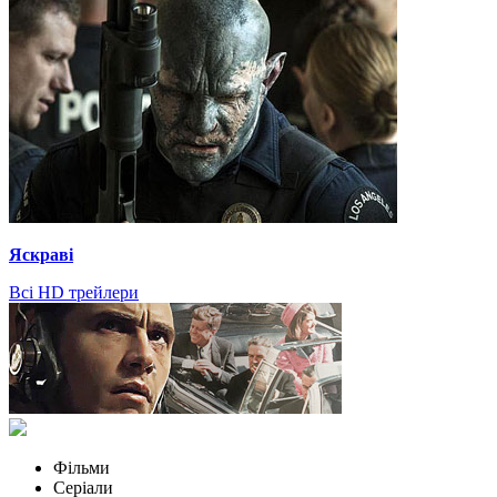
Яскраві
Всі HD трейлери
Фільми
Серіали