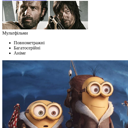
Мультфільми
Повнометражні
Багатосерійні
Аніме