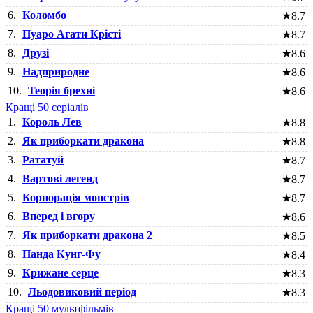
6.
Коломбо
★
8.7
7.
Пуаро Агати Крісті
★
8.7
8.
Друзі
★
8.6
9.
Надприродне
★
8.6
10.
Теорія брехні
★
8.6
Кращі 50 серіалів
1.
Король Лев
★
8.8
2.
Як приборкати дракона
★
8.8
3.
Рататуй
★
8.7
4.
Вартові легенд
★
8.7
5.
Корпорація монстрів
★
8.7
6.
Вперед і вгору
★
8.6
7.
Як приборкати дракона 2
★
8.5
8.
Панда Кунг-Фу
★
8.4
9.
Крижане серце
★
8.3
10.
Льодовиковий період
★
8.3
Кращі 50 мультфільмів