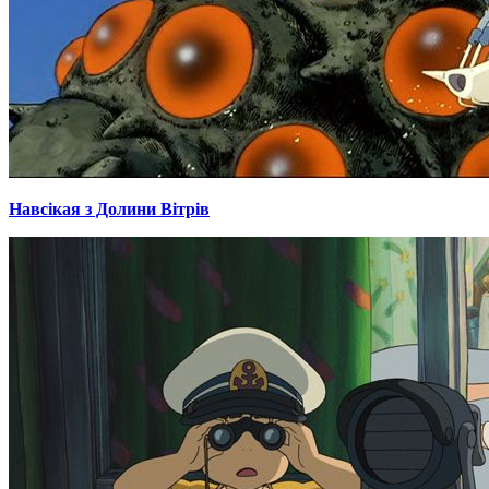
Навсікая з Долини Вітрів