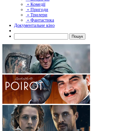
« Комедії
« Пригоди
« Трилери
« Фантастика
Документальне кіно
Пошук