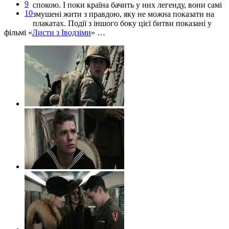
9
спокою. І поки країна бачить у них легенду, вони самі
10
змушені жити з правдою, яку не можна показати на
плакатах. Події з іншого боку цієї битви показані у
фільмі «
Листи з Іводзіми
» …