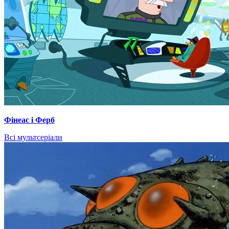
Фінеас і Ферб
Всі мультсеріали