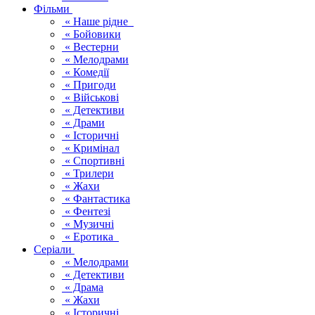
Фільми
« Наше рідне
« Бойовики
« Вестерни
« Мелодрами
« Комедії
« Пригоди
« Військові
« Детективи
« Драми
« Історичні
« Кримінал
« Спортивні
« Трилери
« Жахи
« Фантастика
« Фентезі
« Музичні
« Еротика
Серіали
« Мелодрами
« Детективи
« Драма
« Жахи
« Історичні