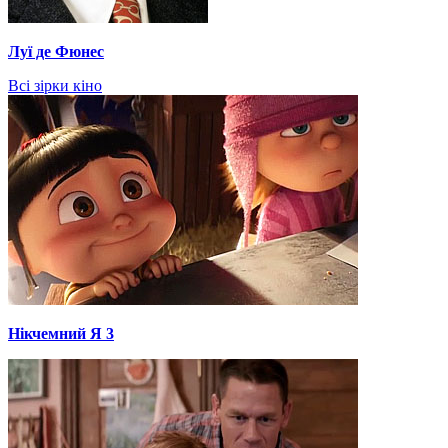
Луї де Фюнес
Всі зірки кіно
Нікчемний Я 3