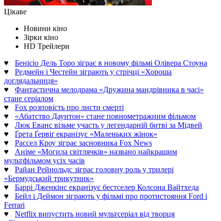
Цікаве
Новини кіно
Зірки кіно
HD Трейлери
♥
Бенісіо Дель Торо зіграє в новому фільмі Олівера Стоуна
♥
Редмейн і Честейн зіграють у стрічці «Хороша
доглядальниця»
♥
Фантастична мелодрама «Дружина мандрівника в часі»
стане серіалом
♥
Fox розповість про листи смерті
♥
«Абатство Даунтон» стане повнометражним фільмом
♥
Люк Еванс візьме участь у легендарній битві за Мідвей
♥
Ґрета Ґервіґ екранізує «Маленьких жінок»
♥
Рассел Кроу зіграє засновника Fox News
♥
Аніме «Могила світлячків» названо найкращим
мультфільмом усіх часів
♥
Райан Рейнольдс зіграє головну роль у трилері
«Бермудський трикутник»
♥
Баррі Дженкінс екранізує бестселер Колсона Вайтхеда
♥
Бейл і Деймон зіграють у фільмі про протистояння Ford і
Ferrari
♥
Netflix випустить новий мультсеріал від творця