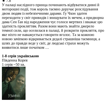
★
7.8
У палаці наслідного принца починають відбуватися дивні й
моторошні події, тож король таємно доручає розслідування
двом людям із небезпечними дарами. Ґу Чхон здатен
переходити у світ привидів і знищувати їх мечем, а придворна
дама Сен Ґан від народження чує голоси мертвих і вважає цю
здатність прокляттям. Разом вони мають знайти джерело
темної сили, що оселилася в палаці, й розкрити прокляття, про
яке ніхто не наважується говорити вголос. Та за кожною
новою зачіпкою відкривається дедалі страшніша таємниця, а
шлях до правди веде у світ, де людські страхи можуть
виявитися лише початком …
1-8 серія українською
Південна Корея
1 серія ~50 хв.