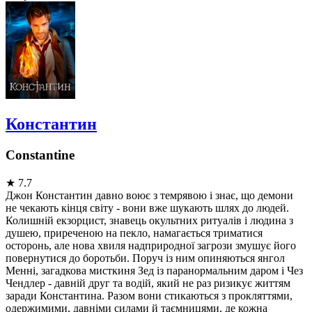
Константин
Constantine
★
7.7
Джон Константин давно воює з темрявою і знає, що демони
не чекають кінця світу - вони вже шукають шлях до людей.
Колишній екзорцист, знавець окультних ритуалів і людина з
душею, приреченою на пекло, намагається триматися
осторонь, але нова хвиля надприродної загрози змушує його
повернутися до боротьби. Поруч із ним опиняються янгол
Менні, загадкова мисткиня Зед із паранормальним даром і Чез
Чендлер - давній друг та водій, який не раз ризикує життям
заради Константина. Разом вони стикаються з прокляттями,
одержимими, давніми силами й таємницями, де кожна