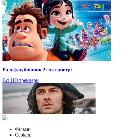
Ральф-руйнівник 2: Інтернетрі
Всі HD трейлери
Фільми
Серіали