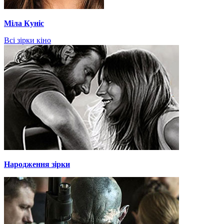
Міла Куніс
Всі зірки кіно
Народження зірки