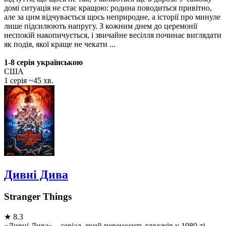
домі ситуація не стає кращою: родина поводиться привітно,
але за цим відчувається щось неприродне, а історії про минуле
лише підсилюють напругу. З кожним днем до церемонії
неспокій накопичується, і звичайне весілля починає виглядати
як подія, якої краще не чекати ...
1-8 серія українською
США
1 серія ~45 хв.
Дивні Дива
Stranger Things
★
8.3
«Дивні Дива» – серіал, який переносить глядачів у 1980-ті