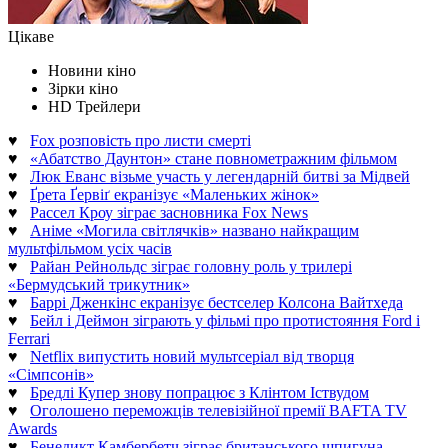
Цікаве
Новини кіно
Зірки кіно
HD Трейлери
♥
Fox розповість про листи смерті
♥
«Абатство Даунтон» стане повнометражним фільмом
♥
Люк Еванс візьме участь у легендарній битві за Мідвей
♥
Ґрета Ґервіґ екранізує «Маленьких жінок»
♥
Рассел Кроу зіграє засновника Fox News
♥
Аніме «Могила світлячків» названо найкращим
мультфільмом усіх часів
♥
Райан Рейнольдс зіграє головну роль у трилері
«Бермудський трикутник»
♥
Баррі Дженкінс екранізує бестселер Колсона Вайтхеда
♥
Бейл і Деймон зіграють у фільмі про протистояння Ford і
Ferrari
♥
Netflix випустить новий мультсеріал від творця
«Сімпсонів»
♥
Бредлі Купер знову попрацює з Клінтом Іствудом
♥
Оголошено переможців телевізійної премії BAFTA TV
Awards
♥
Бенедикт Камбербетч зіграє британського шпигуна