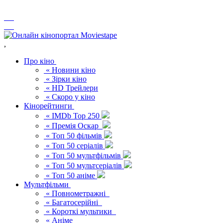
,
Про кіно
« Новини кіно
« Зірки кіно
« HD Трейлери
« Скоро у кіно
Кінорейтинги
« IMDb Top 250
« Премія Оскар
« Топ 50 фільмів
« Топ 50 серіалів
« Топ 50 мультфільмів
« Топ 50 мультсеріалів
« Топ 50 аніме
Мультфільми
« Повнометражні
« Багатосерійні
« Короткі мультики
« Аніме