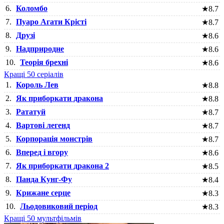
6.
Коломбо
★
8.7
7.
Пуаро Агати Крісті
★
8.7
8.
Друзі
★
8.6
9.
Надприродне
★
8.6
10.
Теорія брехні
★
8.6
Кращі 50 серіалів
1.
Король Лев
★
8.8
2.
Як приборкати дракона
★
8.8
3.
Рататуй
★
8.7
4.
Вартові легенд
★
8.7
5.
Корпорація монстрів
★
8.7
6.
Вперед і вгору
★
8.6
7.
Як приборкати дракона 2
★
8.5
8.
Панда Кунг-Фу
★
8.4
9.
Крижане серце
★
8.3
10.
Льодовиковий період
★
8.3
Кращі 50 мультфільмів