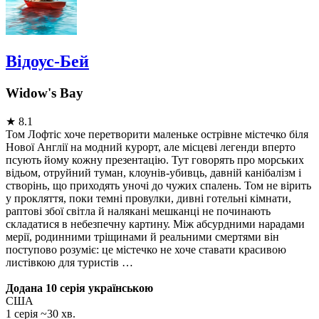
Відоус-Бей
Widow's Bay
★
8.1
Том Лофтіс хоче перетворити маленьке острівне містечко біля
Нової Англії на модний курорт, але місцеві легенди вперто
псують йому кожну презентацію. Тут говорять про морських
відьом, отруйний туман, клоунів-убивць, давній канібалізм і
створінь, що приходять уночі до чужих спалень. Том не вірить
у прокляття, поки темні провулки, дивні готельні кімнати,
раптові збої світла й налякані мешканці не починають
складатися в небезпечну картину. Між абсурдними нарадами
мерії, родинними тріщинами й реальними смертями він
поступово розуміє: це містечко не хоче ставати красивою
листівкою для туристів …
Додана 10 серія українською
США
1 серія ~30 хв.