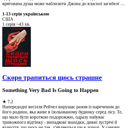
врятована душа може наблизити Джона до власної загибелі …
1-13 серія українською
США
1 серія ~43 хв.
Скоро трапиться щось страшне
Something Very Bad Is Going to Happen
★
7.2
Напередодні весілля Рейчел вирушає разом із нареченим до
його родини, яка живе в ізольованому будинку серед лісу. Те,
що мало бути короткою подорожжю, одразу набуває
тривожного відтінку - випадкові знахідки, дивні зустрічі й
відчуття, що щось не так, з’являються ще в дорозі. У самому