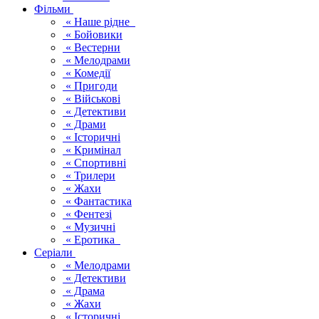
Фільми
« Наше рідне
« Бойовики
« Вестерни
« Мелодрами
« Комедії
« Пригоди
« Військові
« Детективи
« Драми
« Історичні
« Кримінал
« Спортивні
« Трилери
« Жахи
« Фантастика
« Фентезі
« Музичні
« Еротика
Серіали
« Мелодрами
« Детективи
« Драма
« Жахи
« Історичні