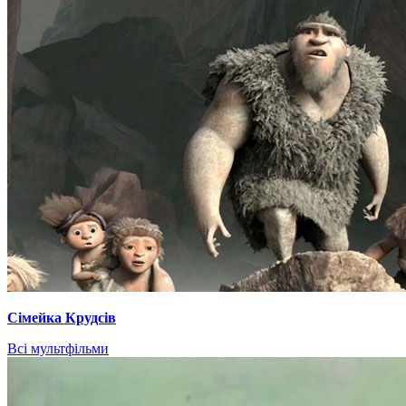
Сімейка Крудсів
Всі мультфільми