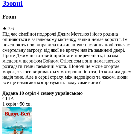
Ззовні
From
★
7.6
Під час сімейної подорожі Джим Меттьюз і його родина
опиняються в загадковому містечку, звідки немає вороття. Їм
пояснюють нові «правила виживання»: настання ночі означає
смертельну загрозу, від якої не врятує навіть замкнені двері.
Проте Джим не готовий прийняти приреченість, і разом із
місцевим шерифом Бойдом Стівенсом вони намагаються
розгадати темні таємниці міста. Щоночі це місце огортає
морок, з якого вириваються моторошні істоти, і з кожним днем
надія тане. Але в серці страху, між недовірою та жахом, люди
все ще намагаються зрозуміти: чому саме вони?
Додана 10 серія 4 сезону українською
США
1 серія ~50 хв.