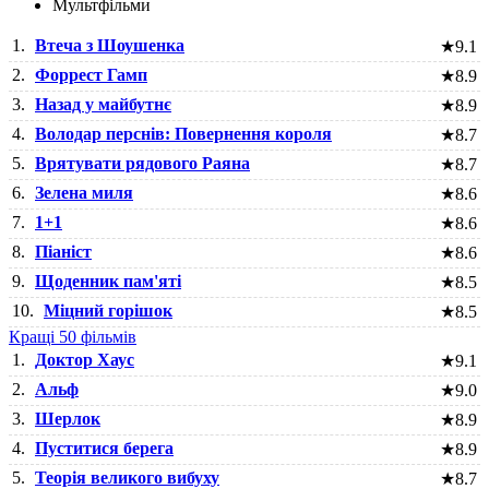
Мультфільми
1.
Втеча з Шоушенка
★
9.1
2.
Форрест Гамп
★
8.9
3.
Назад у майбутнє
★
8.9
4.
Володар перснів: Повернення короля
★
8.7
5.
Врятувати рядового Раяна
★
8.7
6.
Зелена миля
★
8.6
7.
1+1
★
8.6
8.
Піаніст
★
8.6
9.
Щоденник пам'яті
★
8.5
10.
Міцний горішок
★
8.5
Кращі 50 фільмів
1.
Доктор Хаус
★
9.1
2.
Альф
★
9.0
3.
Шерлок
★
8.9
4.
Пуститися берега
★
8.9
5.
Теорія великого вибуху
★
8.7