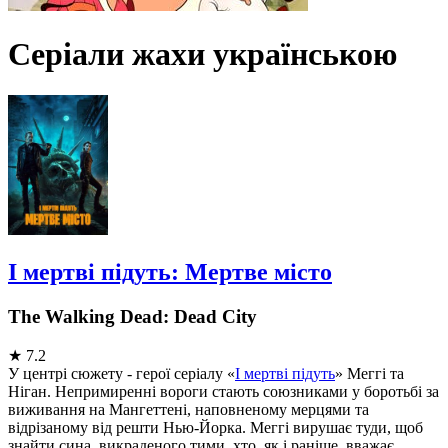
Серіали жахи українською
І мертві підуть: Мертве місто
The Walking Dead: Dead City
★
7.2
У центрі сюжету - герої серіалу «
І мертві підуть
» Меггі та
Ніган. Непримиренні вороги стають союзниками у боротьбі за
виживання на Мангеттені, наповненому мерцями та
відрізаному від решти Нью-Йорка. Меггі вирушає туди, щоб
знайти сина, викраденого тими, хто, як і раніше, вважає