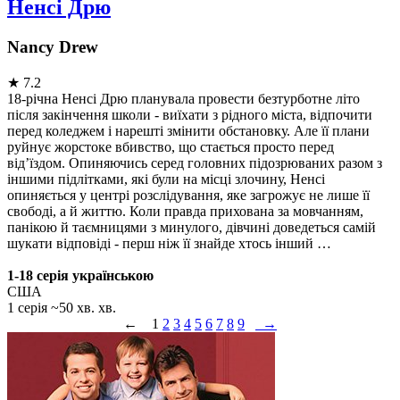
Ненсі Дрю
Nancy Drew
★
7.2
18-річна Ненсі Дрю планувала провести безтурботне літо
після закінчення школи - виїхати з рідного міста, відпочити
перед коледжем і нарешті змінити обстановку. Але її плани
руйнує жорстоке вбивство, що стається просто перед
від’їздом. Опиняючись серед головних підозрюваних разом з
іншими підлітками, які були на місці злочину, Ненсі
опиняється у центрі розслідування, яке загрожує не лише її
свободі, а й життю. Коли правда прихована за мовчанням,
панікою й таємницями з минулого, дівчині доведеться самій
шукати відповіді - перш ніж її знайде хтось інший …
1-18 серія українською
США
1 серія ~50 хв. хв.
←
1
2
3
4
5
6
7
8
9
→