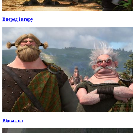
Вперед і вгору
Відважна