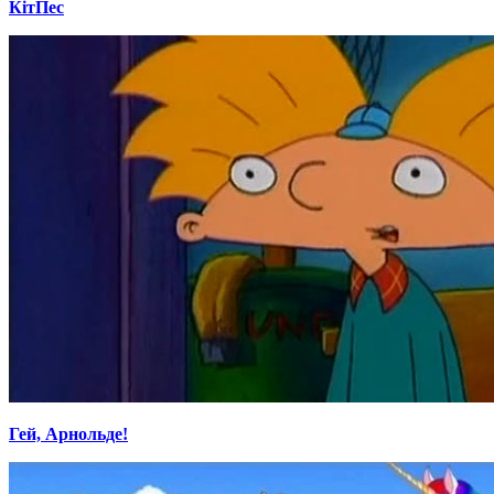
КітПес
Гей, Арнольде!