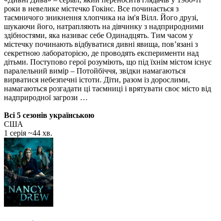
роки в невелике містечко Гокінс. Все починається з
таємничого зникнення хлопчика на ім'я Вілл. Його друзі,
шукаючи його, натрапляють на дівчинку з надприродними
здібностями, яка називає себе Одинадцять. Тим часом у
містечку починають відбуватися дивні явища, пов’язані з
секретною лабораторією, де проводять експерименти над
дітьми. Поступово герої розуміють, що під їхнім містом існує
паралельний вимір – Потойбіччя, звідки намагаються
вирватися небезпечні істоти. Діти, разом із дорослими,
намагаються розгадати ці таємниці і врятувати своє місто від
надприродної загрози …
Всі 5 сезонів українською
США
1 серія ~44 хв.