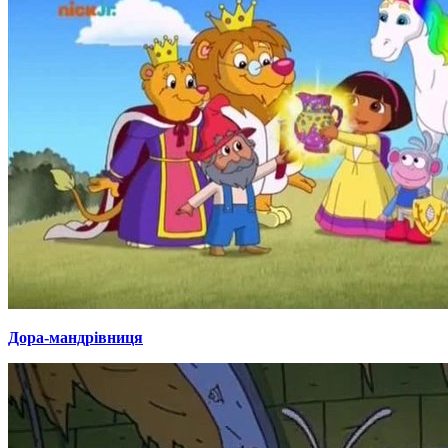
Дора-мандрівниця