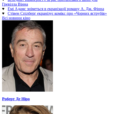
Гревілла Вінна
♥
Емі Адамс зніметься в екранізації роману А. Дж. Фінна
♥
Стівен Спілберг екранізує комікс про «Чорних яструбів»
Всі новини кіно
Роберт Де Ніро