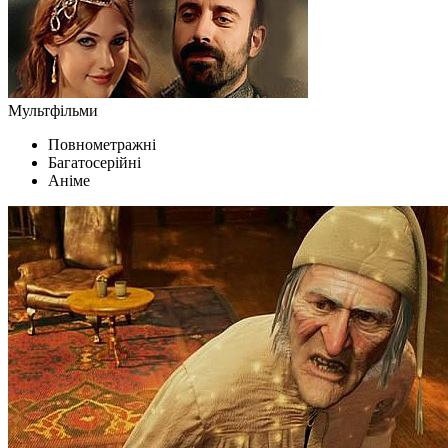
Мультфільми
Повнометражні
Багатосерійні
Аніме