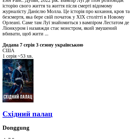
Енн Райс. Дубай, 2022 рік. Вампір Луї де Пон розповідає
історію свого життя та життя після смерті відомому
журналісту Данієлю Молла. Це історія про кохання, кров та
безсмертя, яка бере свій початок у XIX столітті в Новому
Орлеані. Саме там Луї знайомиться з вампіром Лестатом де
Ліонкуром і назавжди стає монстром, який змушений
вбивати, щоб жити ...
Додана 7 серія 3 сезону українською
США
1 серія ~53 хв.
Східний палац
Donggung