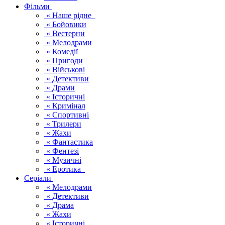
Фільми
« Наше рідне
« Бойовики
« Вестерни
« Мелодрами
« Комедії
« Пригоди
« Військові
« Детективи
« Драми
« Історичні
« Кримінал
« Спортивні
« Трилери
« Жахи
« Фантастика
« Фентезі
« Музичні
« Еротика
Серіали
« Мелодрами
« Детективи
« Драма
« Жахи
« Історичні