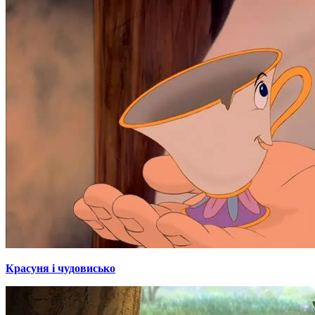
Красуня і чудовисько