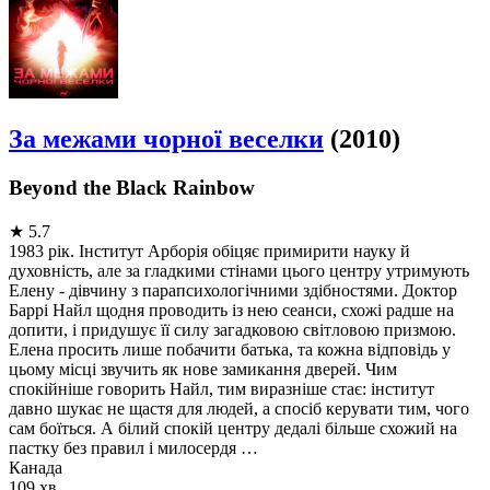
За межами чорної веселки
(2010)
Beyond the Black Rainbow
★
5.7
1983 рік. Інститут Арборія обіцяє примирити науку й
духовність, але за гладкими стінами цього центру утримують
Елену - дівчину з парапсихологічними здібностями. Доктор
Баррі Найл щодня проводить із нею сеанси, схожі радше на
допити, і придушує її силу загадковою світловою призмою.
Елена просить лише побачити батька, та кожна відповідь у
цьому місці звучить як нове замикання дверей. Чим
спокійніше говорить Найл, тим виразніше стає: інститут
давно шукає не щастя для людей, а спосіб керувати тим, чого
сам боїться. А білий спокій центру дедалі більше схожий на
пастку без правил і милосердя …
Канада
109 хв.