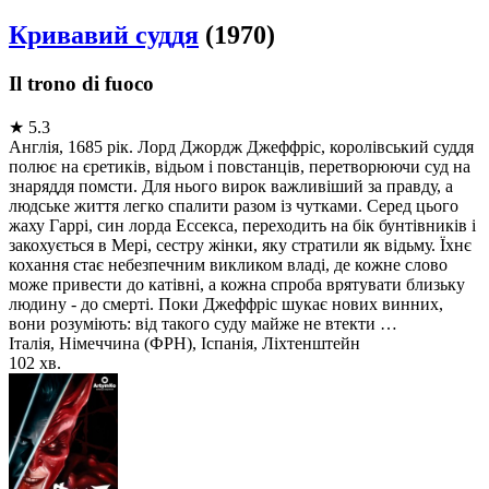
Кривавий суддя
(1970)
Il trono di fuoco
★
5.3
Англія, 1685 рік. Лорд Джордж Джеффріс, королівський суддя
полює на єретиків, відьом і повстанців, перетворюючи суд на
знаряддя помсти. Для нього вирок важливіший за правду, а
людське життя легко спалити разом із чутками. Серед цього
жаху Гаррі, син лорда Ессекса, переходить на бік бунтівників і
закохується в Мері, сестру жінки, яку стратили як відьму. Їхнє
кохання стає небезпечним викликом владі, де кожне слово
може привести до катівні, а кожна спроба врятувати близьку
людину - до смерті. Поки Джеффріс шукає нових винних,
вони розуміють: від такого суду майже не втекти …
Італія, Німеччина (ФРН), Іспанія, Ліхтенштейн
102 хв.