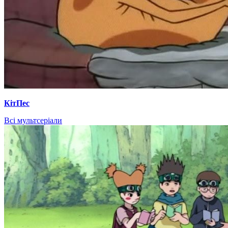
КітПес
Всі мультсеріали