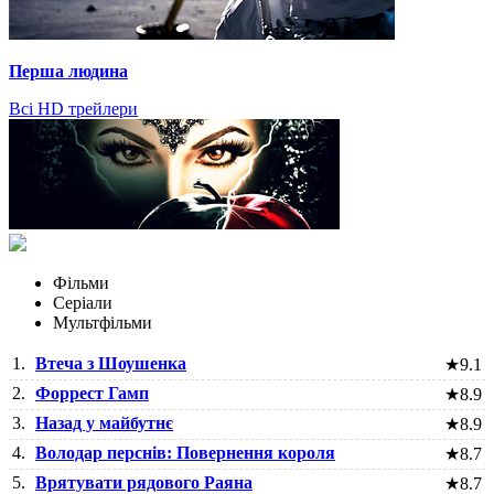
Перша людина
Всі HD трейлери
Фільми
Серіали
Мультфільми
1.
Втеча з Шоушенка
★
9.1
2.
Форрест Гамп
★
8.9
3.
Назад у майбутнє
★
8.9
4.
Володар перснів: Повернення короля
★
8.7
5.
Врятувати рядового Раяна
★
8.7