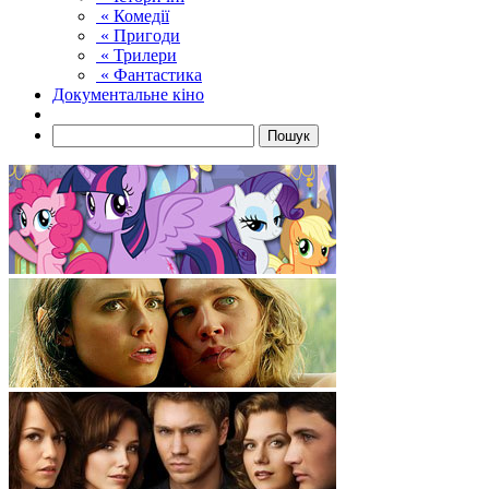
« Комедії
« Пригоди
« Трилери
« Фантастика
Документальне кіно
Пошук