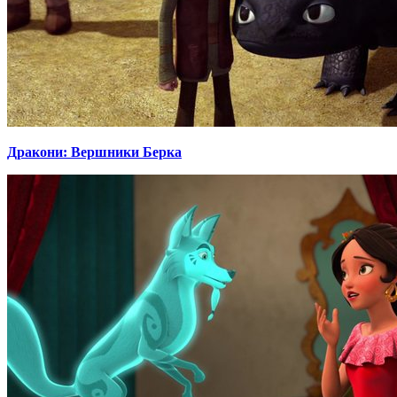
Дракони: Вершники Берка