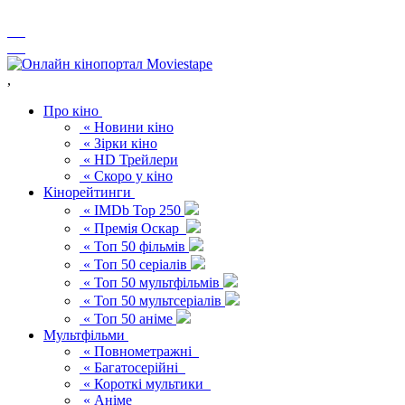
,
Про кіно
« Новини кіно
« Зірки кіно
« HD Трейлери
« Скоро у кіно
Кінорейтинги
« IMDb Top 250
« Премія Оскар
« Топ 50 фільмів
« Топ 50 серіалів
« Топ 50 мультфільмів
« Топ 50 мультсеріалів
« Топ 50 аніме
Мультфільми
« Повнометражні
« Багатосерійні
« Короткі мультики
« Аніме