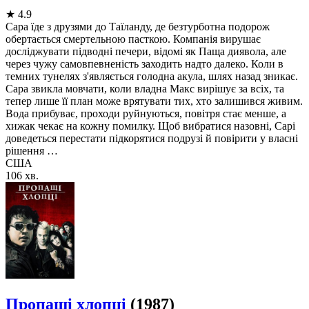
★
4.9
Сара їде з друзями до Таїланду, де безтурботна подорож
обертається смертельною пасткою. Компанія вирушає
досліджувати підводні печери, відомі як Паща диявола, але
через чужу самовпевненість заходить надто далеко. Коли в
темних тунелях з'являється голодна акула, шлях назад зникає.
Сара звикла мовчати, коли владна Макс вирішує за всіх, та
тепер лише її план може врятувати тих, хто залишився живим.
Вода прибуває, проходи руйнуються, повітря стає менше, а
хижак чекає на кожну помилку. Щоб вибратися назовні, Сарі
доведеться перестати підкорятися подрузі й повірити у власні
рішення …
США
106 хв.
Пропащі хлопці
(1987)