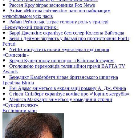
♥
Рассел Кроу зіграє засновника Fox News
♥
Аніме «Могила світлячків» названо найкращим
мультфільмом усіх часів
♥
Райан Рейнольдс зіграє головну роль у трилері
«Бермудський трикутник»
♥
Баррі Дженкінс екранізує бестселер Колсона Вайтхеда
♥
Бейл і Деймон зіграють у фільмі про протистояння Ford і
Ferrari
♥
Netflix випустить новий мультсеріал від творця
«Сімпсонів»
♥
Бредлі Купер знову попрацює з Клінтом Іствудом
♥
Оголошено переможців телевізійної премії BAFTA TV
Awards
♥
Бенедикт Камбербетч зіграє британського шпигуна
Гревілла Вінна
♥
Емі Адамс зніметься в екранізації роману А. Дж. Фінна
♥
Стівен Спілберг екранізує комікс про «Чорних яструбів»
♥
Мелісса МакКарті зніметься у комедійній стрічці
«Суперінтелект»
Всі новини кіно