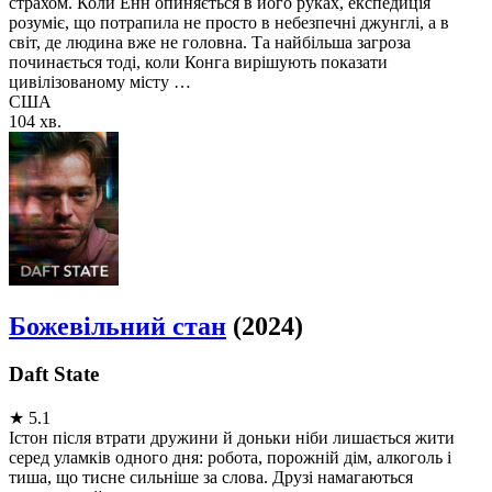
страхом. Коли Енн опиняється в його руках, експедиція
розуміє, що потрапила не просто в небезпечні джунглі, а в
світ, де людина вже не головна. Та найбільша загроза
починається тоді, коли Конга вирішують показати
цивілізованому місту …
США
104 хв.
Божевільний стан
(2024)
Daft State
★
5.1
Істон після втрати дружини й доньки ніби лишається жити
серед уламків одного дня: робота, порожній дім, алкоголь і
тиша, що тисне сильніше за слова. Друзі намагаються