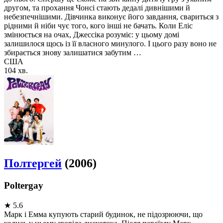
другом, та прохання Чонсі стають дедалі дивнішими й
небезпечнішими. Дівчинка виконує його завдання, свариться з
рідними й ніби чує того, кого інші не бачать. Коли Еліс
змінюється на очах, Джессіка розуміє: у цьому домі
залишилося щось із її власного минулого. І цього разу воно не
збирається знову залишатися забутим …
США
104 хв.
Полтергей
(2006)
Poltergay
★
5.6
Марк і Емма купують старий будинок, не підозрюючи, що