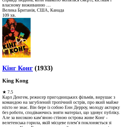
власному виживанню …
Велика Британія, США, Канада
109 хв.
Кінг Конг
(1933)
King Kong
★
7.5
Карл Денгем, режисер пригодницьких фільмів, вирушає з
командою на загублений тропічний острів, про який майже
ніхто не знає. Він бере із собою Енн Дерроу, молоду акторку
без роботи, сподіваючись зняти матеріал, що здивує публіку.
Але за високою кам’яною стіною острова живе Конг -
велетенська горила, якій місцеве плем’я поклоняється зі