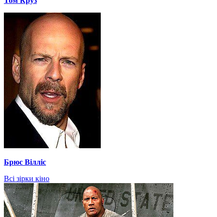
Том Круз
Брюс Вілліс
Всі зірки кіно