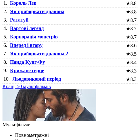
1.
Король Лев
★
8.8
2.
Як приборкати дракона
★
8.8
3.
Рататуй
★
8.7
4.
Вартові легенд
★
8.7
5.
Корпорація монстрів
★
8.7
6.
Вперед і вгору
★
8.6
7.
Як приборкати дракона 2
★
8.5
8.
Панда Кунг-Фу
★
8.4
9.
Крижане серце
★
8.3
10.
Льодовиковий період
★
8.3
Кращі 50 мультфільмів
Мультфільми
Повнометражні