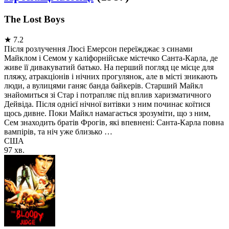
The Lost Boys
★
7.2
Після розлучення Люсі Емерсон переїжджає з синами
Майклом і Семом у каліфорнійське містечко Санта-Карла, де
живе її дивакуватий батько. На перший погляд це місце для
пляжу, атракціонів і нічних прогулянок, але в місті зникають
люди, а вулицями ганяє банда байкерів. Старший Майкл
знайомиться зі Стар і потрапляє під вплив харизматичного
Дейвіда. Після однієї нічної витівки з ним починає коїтися
щось дивне. Поки Майкл намагається зрозуміти, що з ним,
Сем знаходить братів Фрогів, які впевнені: Санта-Карла повна
вампірів, та ніч уже близько …
США
97 хв.