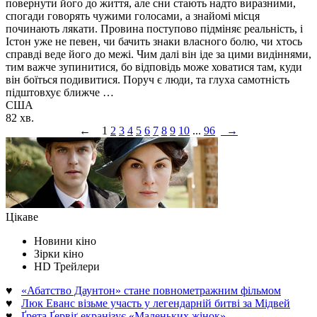
повернути його до життя, але сни стають надто виразними,
спогади говорять чужими голосами, а знайомі місця
починають лякати. Провина поступово підміняє реальність, і
Істон уже не певен, чи бачить знаки власного болю, чи хтось
справді веде його до межі. Чим далі він іде за цими видіннями,
тим важче зупинитися, бо відповідь може ховатися там, куди
він боїться подивитися. Поруч є люди, та глуха самотність
підштовхує ближче …
США
82 хв.
←
1
2
3
4
5
6
7
8
9
10
...
96
→
Цікаве
Новини кіно
Зірки кіно
HD Трейлери
♥
«Абатство Даунтон» стане повнометражним фільмом
♥
Люк Еванс візьме участь у легендарній битві за Мідвей
♥
Ґрета Ґервіґ екранізує «Маленьких жінок»