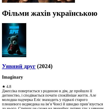
Фільми жахів українською
Уявний друг
(2024)
Imaginary
★
4.8
Джессіка повертається з родиною в дім, де пройшло її
дитинство, і сподівається почати спокійніше життя. Але
молодша падчерка Еліс знаходить у підвалі старого
плюшевого ведмедика на ім’я Чонсі й швидко прив’язується
до нього. Спершу це схоже на звичайну дитячу гру з уявним