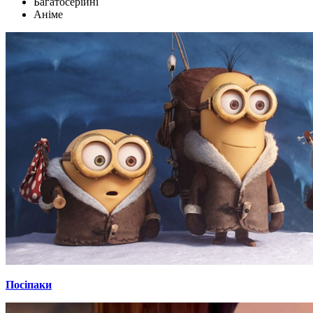
Багатосерійні
Аніме
Посіпаки