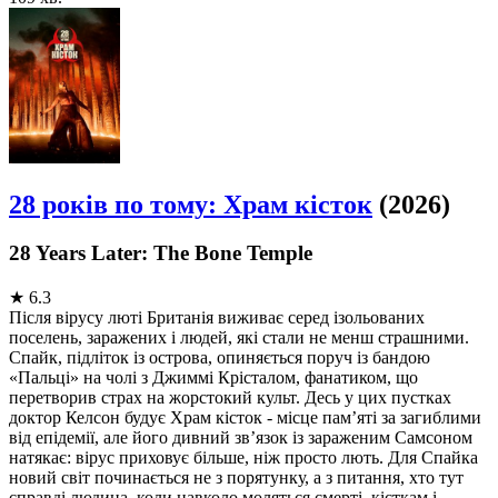
28 років по тому: Храм кісток
(2026)
28 Years Later: The Bone Temple
★
6.3
Після вірусу люті Британія виживає серед ізольованих
поселень, заражених і людей, які стали не менш страшними.
Спайк, підліток із острова, опиняється поруч із бандою
«Пальці» на чолі з Джиммі Крісталом, фанатиком, що
перетворив страх на жорстокий культ. Десь у цих пустках
доктор Келсон будує Храм кісток - місце пам’яті за загиблими
від епідемії, але його дивний зв’язок із зараженим Самсоном
натякає: вірус приховує більше, ніж просто лють. Для Спайка
новий світ починається не з порятунку, а з питання, хто тут
справді людина, коли навколо моляться смерті, кісткам і