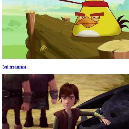
Злі пташки