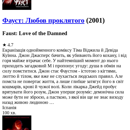
Фауст: Любов проклятого
(2001)
Faust: Love of the Damned
★
4.7
Екранізація однойменного коміксу Тіма Віджила й Девіда
Куїнна. Джон Джасперс бачить, як убивають його кохану, і від
горя майже втрачає себе. У найтемніший момент до нього
приходить загадковий М і пропонує угоду: душа в обмін на
силу помститися. Джон стає Фаустом - істотою з кігтями,
люттю й тілом, яке вже не слухається людських правил. Але
помста не повертає життя, а лише глибше затягує його в світ
кошмарів, крові й чужої волі. Коли лікарка Джейд пробує
врятувати його розум, Джон уперше розуміє: демонічна сила
може бути не зброєю, а пасткою, з якої він ще не знає виходу
назад живою людиною …
Іспанія
100 хв.