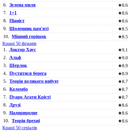
6.
Зелена миля
★
8.6
7.
1+1
★
8.6
8.
Піаніст
★
8.6
9.
Щоденник пам'яті
★
8.5
10.
Міцний горішок
★
8.5
Кращі 50 фільмів
1.
Доктор Хаус
★
9.1
2.
Альф
★
9.0
3.
Шерлок
★
8.9
4.
Пуститися берега
★
8.9
5.
Теорія великого вибуху
★
8.7
6.
Коломбо
★
8.7
7.
Пуаро Агати Крісті
★
8.7
8.
Друзі
★
8.6
9.
Надприродне
★
8.6
10.
Теорія брехні
★
8.6
Кращі 50 серіалів