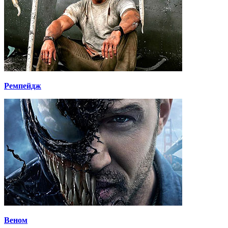
Ремпейдж
Веном