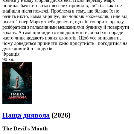
колись у ньому згоріла дискотека. Після переїзду Марк
починає бачити п'ятьох веселих привидів, чиї тіла так і не
знайшли після пожежі. Проблема в тому, що більше їх не
бачить ніхто. Емма вирішує, що чоловік збожеволів, і йде від
нього. Тепер Марку треба довести, що він говорить правду,
розібратися з галасливими мешканцями будинку й повернути
кохану. А самі привиди готові допомогти, хоча їхні поради
часто лише додають нових клопотів. Щоб усе виправити,
йому доведеться прийняти їхню присутність і погодитися на
дуже дивний план духів …
Франція
90 хв.
Паща диявола
(2026)
The Devil's Mouth