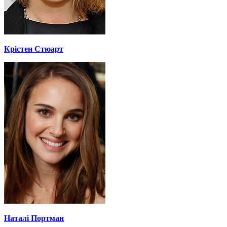
Крістен Стюарт
Наталі Портман