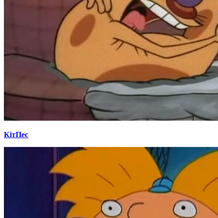
КітПес