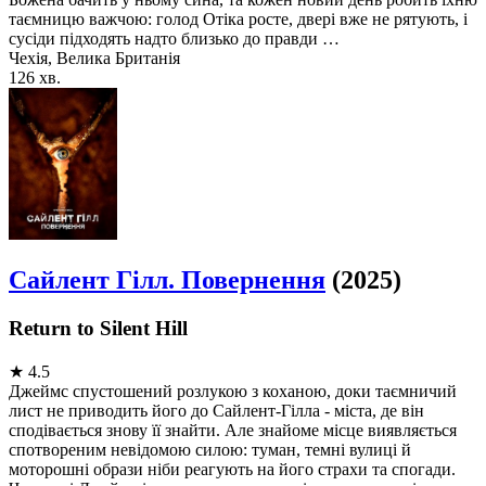
таємницю важчою: голод Отіка росте, двері вже не рятують, і
сусіди підходять надто близько до правди …
Чехія, Велика Британія
126 хв.
Сайлент Гілл. Повернення
(2025)
Return to Silent Hill
★
4.5
Джеймс спустошений розлукою з коханою, доки таємничий
лист не приводить його до Сайлент-Гілла - міста, де він
сподівається знову її знайти. Але знайоме місце виявляється
спотвореним невідомою силою: туман, темні вулиці й
моторошні образи ніби реагують на його страхи та спогади.