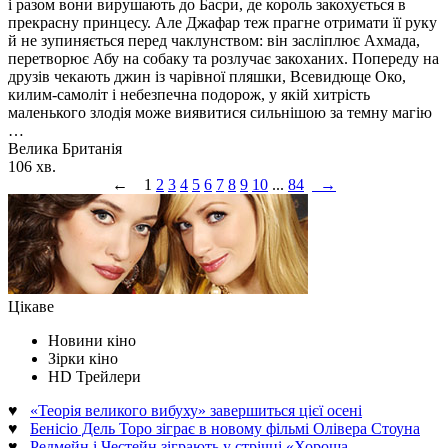
і разом вони вирушають до Басри, де король закохується в
прекрасну принцесу. Але Джафар теж прагне отримати її руку
й не зупиняється перед чаклунством: він засліплює Ахмада,
перетворює Абу на собаку та розлучає закоханих. Попереду на
друзів чекають джин із чарівної пляшки, Всевидюще Око,
килим-самоліт і небезпечна подорож, у якій хитрість
маленького злодія може виявитися сильнішою за темну магію
…
Велика Британія
106 хв.
←
1
2
3
4
5
6
7
8
9
10
...
84
→
Цікаве
Новини кіно
Зірки кіно
HD Трейлери
♥
«Теорія великого вибуху» завершиться цієї осені
♥
Бенісіо Дель Торо зіграє в новому фільмі Олівера Стоуна
♥
Редмейн і Честейн зіграють у стрічці «Хороша