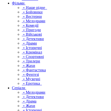
Фільми
« Наше рідне
« Бойовики
« Вестерни
« Мелодрами
« Комедії
« Пригоди
« Військові
« Детективи
« Драми
« Історичні
« Кримінал
« Спортивні
« Трилери
« Жахи
« Фантастика
« Фентезі
« Музичні
« Еротика
Серіали
« Мелодрами
« Детективи
« Драма
« Жахи
« Історичні