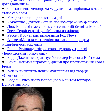
доглядальниця»
♥
Фантастична мелодрама «Дружина мандрівника в часі»
стане серіалом
♥
Fox розповість про листи смерті
♥
«Абатство Даунтон» стане повнометражним фільмом
♥
Люк Еванс візьме участь у легендарній битві за Мідвей
♥
Ґрета Ґервіґ екранізує «Маленьких жінок»
♥
Рассел Кроу зіграє засновника Fox News
♥
Аніме «Могила світлячків» названо найкращим
мультфільмом усіх часів
♥
Райан Рейнольдс зіграє головну роль у трилері
«Бермудський трикутник»
♥
Баррі Дженкінс екранізує бестселер Колсона Вайтхеда
♥
Бейл і Деймон зіграють у фільмі про протистояння Ford і
Ferrari
♥
Netflix випустить новий мультсеріал від творця
«Сімпсонів»
♥
Бредлі Купер знову попрацює з Клінтом Іствудом
Всі новини кіно