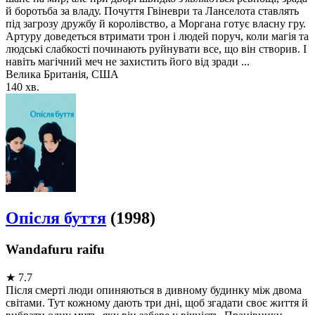
й боротьба за владу. Почуття Гвіневри та Ланселота ставлять
під загрозу дружбу й королівство, а Моргана готує власну гру.
Артуру доведеться втримати трон і людей поруч, коли магія та
людські слабкості починають руйнувати все, що він створив. І
навіть магічний меч не захистить його від зради ...
Велика Британія, США
140 хв.
Опісля буття
(1998)
Wandafuru raifu
★
7.7
Після смерті люди опиняються в дивному будинку між двома
світами. Тут кожному дають три дні, щоб згадати своє життя й