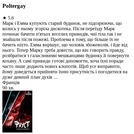
Poltergay
★
5.6
Марк і Емма купують старий будинок, не підозрюючи, що
колись у ньому згоріла дискотека. Після переїзду Марк
починає бачити п'ятьох веселих привидів, чиї тіла так і не
знайшли після пожежі. Проблема в тому, що більше їх не
бачить ніхто. Емма вирішує, що чоловік збожеволів, і йде від
нього. Тепер Марку треба довести, що він говорить правду,
розібратися з галасливими мешканцями будинку й повернути
кохану. А самі привиди готові допомогти, хоча їхні поради
часто лише додають нових клопотів. Щоб усе виправити,
йому доведеться прийняти їхню присутність і погодитися на
дуже дивний план духів …
Франція
90 хв.