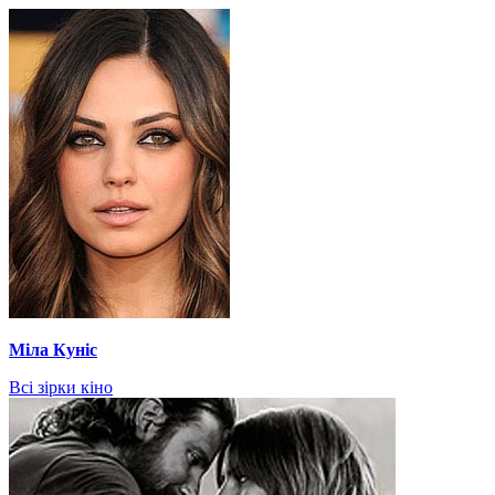
Міла Куніс
Всі зірки кіно