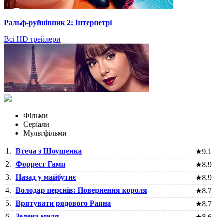
Ральф-руйнівник 2: Інтернетрі
Всі HD трейлери
Фільми
Серіали
Мультфільми
1.
Втеча з Шоушенка
★
9.1
2.
Форрест Гамп
★
8.9
3.
Назад у майбутнє
★
8.9
4.
Володар перснів: Повернення короля
★
8.7
5.
Врятувати рядового Раяна
★
8.7
6.
Зелена миля
★
8.6