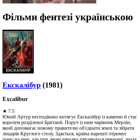
Фільми фентезі українською
Екскалібур
(1981)
Excalibur
★
7.5
Юний Артур несподівано витягує Екскалібур із каменю й стає
королем розділеної Британії. Поруч із ним чарівник Мерлін,
який допомагає новому правителю об'єднати землі та зібрати
лицарів Круглого столу. Здається, країна нарешті отримує
шанс на мир, але при дворі швидко з'являються ревнощі, зрада