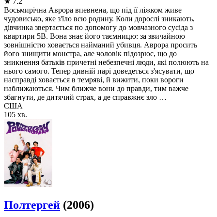
★
7.2
Восьмирічна Аврора впевнена, що під її ліжком живе
чудовисько, яке з'їло всю родину. Коли дорослі зникають,
дівчинка звертається по допомогу до мовчазного сусіда з
квартири 5B. Вона знає його таємницю: за звичайною
зовнішністю ховається найманий убивця. Аврора просить
його знищити монстра, але чоловік підозрює, що до
зникнення батьків причетні небезпечні люди, які полюють на
нього самого. Тепер дивній парі доведеться з'ясувати, що
насправді ховається в темряві, й вижити, поки вороги
наближаються. Чим ближче вони до правди, тим важче
збагнути, де дитячий страх, а де справжнє зло …
США
105 хв.
Полтергей
(2006)