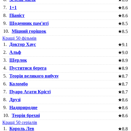
7.
1+1
★
8.6
8.
Піаніст
★
8.6
9.
Щоденник пам'яті
★
8.5
10.
Міцний горішок
★
8.5
Кращі 50 фільмів
1.
Доктор Хаус
★
9.1
2.
Альф
★
9.0
3.
Шерлок
★
8.9
4.
Пуститися берега
★
8.9
5.
Теорія великого вибуху
★
8.7
6.
Коломбо
★
8.7
7.
Пуаро Агати Крісті
★
8.7
8.
Друзі
★
8.6
9.
Надприродне
★
8.6
10.
Теорія брехні
★
8.6
Кращі 50 серіалів
1.
Король Лев
★
8.8