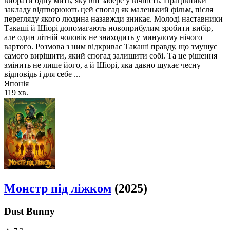
вибрати одну мить, яку він забере у вічність. Працівники
закладу відтворюють цей спогад як маленький фільм, після
перегляду якого людина назавжди зникає. Молоді наставники
Такаші й Шіорі допомагають новоприбулим зробити вибір,
але один літній чоловік не знаходить у минулому нічого
вартого. Розмова з ним відкриває Такаші правду, що змушує
самого вирішити, який спогад залишити собі. Та це рішення
змінить не лише його, а й Шіорі, яка давно шукає чесну
відповідь і для себе ...
Японія
119 хв.
Монстр під ліжком
(2025)
Dust Bunny