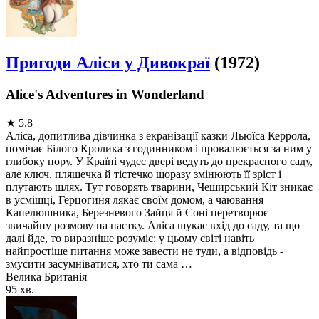
Пригоди Аліси у Дивокраї
(1972)
Alice's Adventures in Wonderland
★
5.8
Аліса, допитлива дівчинка з екранізації казки Льюїса Керрола,
помічає Білого Кролика з годинником і провалюється за ним у
глибоку нору. У Країні чудес двері ведуть до прекрасного саду,
але ключ, пляшечка й тістечко щоразу змінюють її зріст і
плутають шлях. Тут говорять тварини, Чеширський Кіт зникає
в усмішці, Герцогиня лякає своїм домом, а чаювання
Капелюшника, Березневого Зайця й Соні перетворює
звичайну розмову на пастку. Аліса шукає вхід до саду, та що
далі йде, то виразніше розуміє: у цьому світі навіть
найпростіше питання може завести не туди, а відповідь -
змусити засумніватися, хто ти сама …
Велика Британія
95 хв.