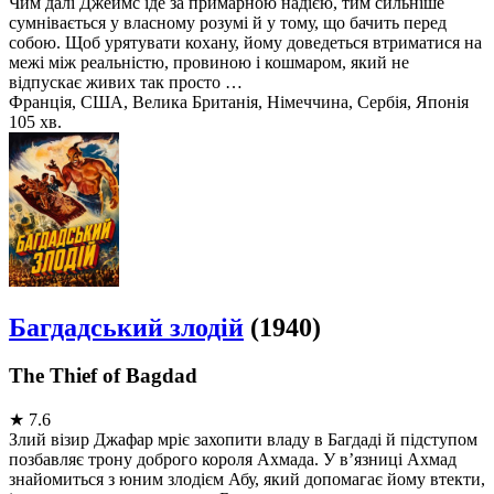
Чим далі Джеймс іде за примарною надією, тим сильніше
сумнівається у власному розумі й у тому, що бачить перед
собою. Щоб урятувати кохану, йому доведеться втриматися на
межі між реальністю, провиною і кошмаром, який не
відпускає живих так просто …
Франція, США, Велика Британія, Німеччина, Сербія, Японія
105 хв.
Багдадський злодій
(1940)
The Thief of Bagdad
★
7.6
Злий візир Джафар мріє захопити владу в Багдаді й підступом
позбавляє трону доброго короля Ахмада. У в’язниці Ахмад
знайомиться з юним злодієм Абу, який допомагає йому втекти,