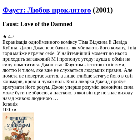
Фауст: Любов проклятого
(2001)
Faust: Love of the Damned
★
4.7
Екранізація однойменного коміксу Тіма Віджила й Девіда
Куїнна. Джон Джасперс бачить, як убивають його кохану, і від
горя майже втрачає себе. У найтемніший момент до нього
приходить загадковий М і пропонує угоду: душа в обмін на
силу помститися. Джон стає Фаустом - істотою з кігтями,
люттю й тілом, яке вже не слухається людських правил. Але
помста не повертає життя, а лише глибше затягує його в світ
кошмарів, крові й чужої волі. Коли лікарка Джейд пробує
врятувати його розум, Джон уперше розуміє: демонічна сила
може бути не зброєю, а пасткою, з якої він ще не знає виходу
назад живою людиною …
Іспанія
100 хв.