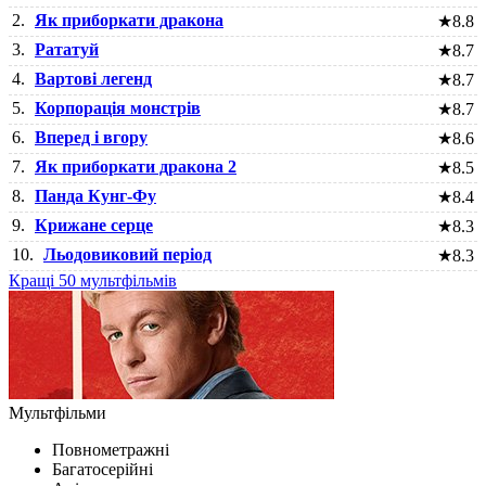
2.
Як приборкати дракона
★
8.8
3.
Рататуй
★
8.7
4.
Вартові легенд
★
8.7
5.
Корпорація монстрів
★
8.7
6.
Вперед і вгору
★
8.6
7.
Як приборкати дракона 2
★
8.5
8.
Панда Кунг-Фу
★
8.4
9.
Крижане серце
★
8.3
10.
Льодовиковий період
★
8.3
Кращі 50 мультфільмів
Мультфільми
Повнометражні
Багатосерійні