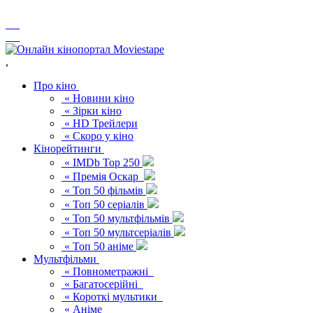
,
Про кіно
« Новини кіно
« Зірки кіно
« HD Трейлери
« Скоро у кіно
Кінорейтинги
« IMDb Top 250
« Премія Оскар
« Топ 50 фільмів
« Топ 50 серіалів
« Топ 50 мультфільмів
« Топ 50 мультсеріалів
« Топ 50 аніме
Мультфільми
« Повнометражні
« Багатосерійні
« Короткі мультики
« Аніме