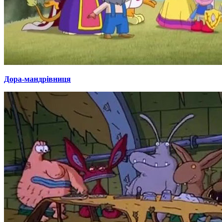
Дора-мандрівниця