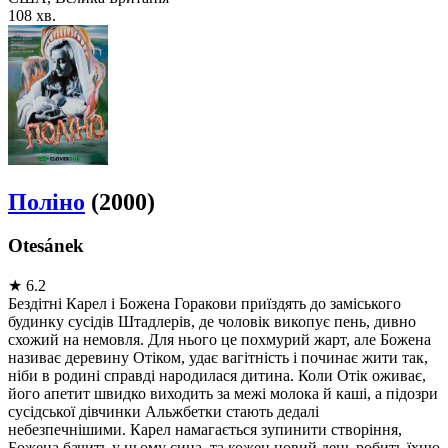
108 хв.
Поліно
(2000)
Otesánek
★
6.2
Бездітні Карел і Божена Горакови приїздять до заміського
будинку сусідів Штадлерів, де чоловік викопує пень, дивно
схожий на немовля. Для нього це похмурий жарт, але Божена
називає деревину Отіком, удає вагітність і починає жити так,
ніби в родині справді народилася дитина. Коли Отік оживає,
його апетит швидко виходить за межі молока й каші, а підозри
сусідської дівчинки Альжбетки стають дедалі
небезпечнішими. Карел намагається зупинити створіння,
Божена бачить у ньому сина, та кожен новий день робить їхню