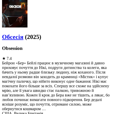
Обсесія
(2025)
Obsession
★
7.4
Бейрон «Бер» Бейлі працює в музичному магазині й давно
приховує почуття до Нікі, подруги дитинства та колеги, яка
бачить у ньому радше близьку людину, ніж коханого. Після
невдалої розмови він заходить до крамниці «Містик» і купує
магічну паличку, що нібито виконує одне бажання: Нікі має
покохати його більше за всіх. Спершу все схоже на здійснену
мрію, але її увага швидко стає палкою, тривожною й
нав’язливою. Кожен її крок до Бера вже не тішить, а лякає, бо
любов починає вимагати повного підкорення. Бер дедалі
ясніше розуміє, що почуття, отримане силою, може
обернутися кошмаром …
США, Велика Британія