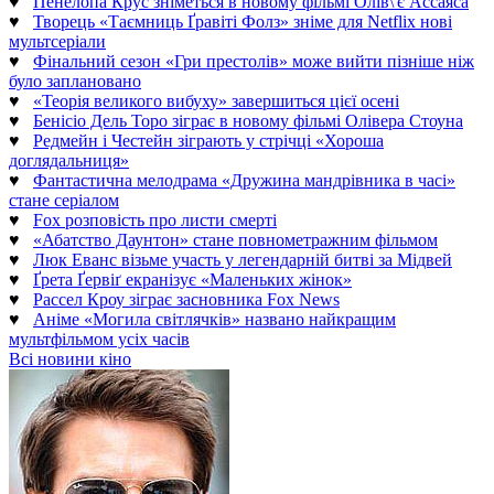
♥
Пенелопа Крус зніметься в новому фільмі Олів\'є Ассаяса
♥
Творець «Таємниць Ґравіті Фолз» зніме для Netflix нові
мультсеріали
♥
Фінальний сезон «Гри престолів» може вийти пізніше ніж
було заплановано
♥
«Теорія великого вибуху» завершиться цієї осені
♥
Бенісіо Дель Торо зіграє в новому фільмі Олівера Стоуна
♥
Редмейн і Честейн зіграють у стрічці «Хороша
доглядальниця»
♥
Фантастична мелодрама «Дружина мандрівника в часі»
стане серіалом
♥
Fox розповість про листи смерті
♥
«Абатство Даунтон» стане повнометражним фільмом
♥
Люк Еванс візьме участь у легендарній битві за Мідвей
♥
Ґрета Ґервіґ екранізує «Маленьких жінок»
♥
Рассел Кроу зіграє засновника Fox News
♥
Аніме «Могила світлячків» названо найкращим
мультфільмом усіх часів
Всі новини кіно