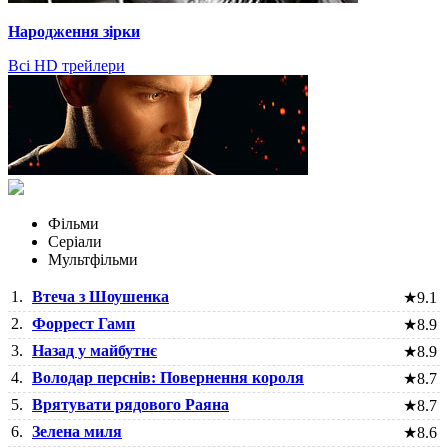
Народження зірки
Всі HD трейлери
Фільми
Серіали
Мультфільми
1.
Втеча з Шоушенка
★
9.1
2.
Форрест Гамп
★
8.9
3.
Назад у майбутнє
★
8.9
4.
Володар перснів: Повернення короля
★
8.7
5.
Врятувати рядового Раяна
★
8.7
6.
Зелена миля
★
8.6