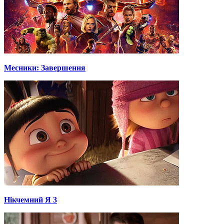
Месники: Завершення
Нікчемний Я 3