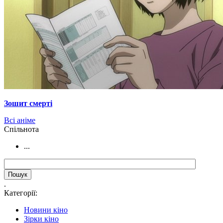
Зошит смерті
Всі аніме
Cпільнота
...
.
Категорії:
Новини кіно
Зірки кіно