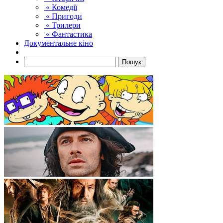
« Комедії
« Пригоди
« Трилери
« Фантастика
Документальне кіно
Пошук