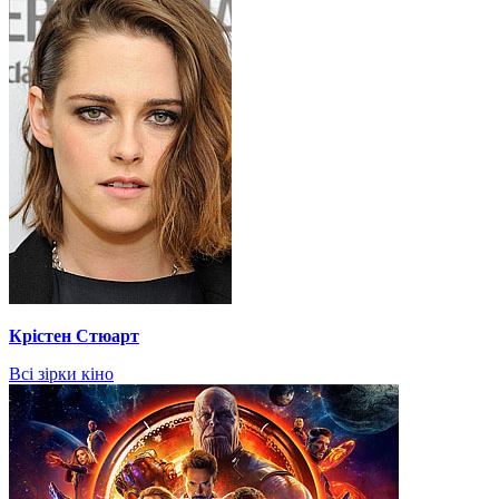
Крістен Стюарт
Всі зірки кіно