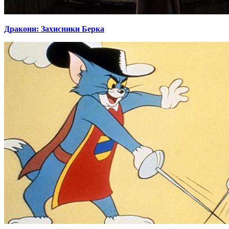
Дракони: Захисники Берка