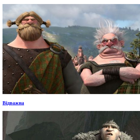
Відважна