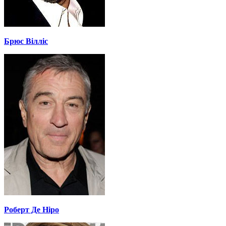
Брюс Вілліс
Роберт Де Ніро