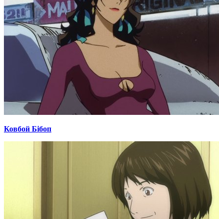
Ковбой Бібоп