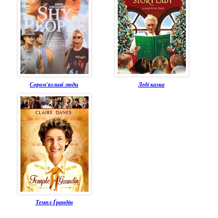
Сором'язливі люди
Леді казка
Темпл Ґрандін