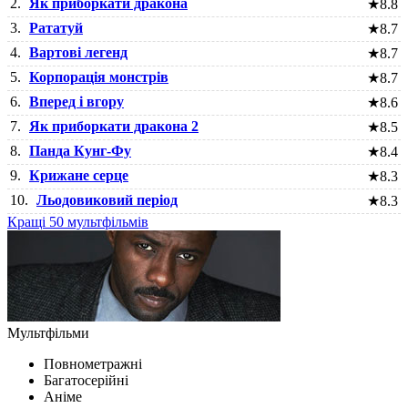
2.
Як приборкати дракона
★
8.8
3.
Рататуй
★
8.7
4.
Вартові легенд
★
8.7
5.
Корпорація монстрів
★
8.7
6.
Вперед і вгору
★
8.6
7.
Як приборкати дракона 2
★
8.5
8.
Панда Кунг-Фу
★
8.4
9.
Крижане серце
★
8.3
10.
Льодовиковий період
★
8.3
Кращі 50 мультфільмів
Мультфільми
Повнометражні
Багатосерійні
Аніме