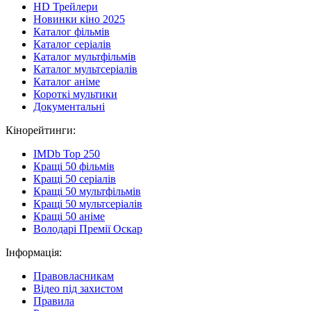
HD Трейлери
Новинки кіно 2025
Каталог фільмів
Каталог серіалів
Каталог мультфільмів
Каталог мультсеріалів
Каталог аніме
Короткі мультики
Документальні
Кінорейтинги:
IMDb Top 250
Кращі 50 фільмів
Кращі 50 серіалів
Кращі 50 мультфільмів
Кращі 50 мультсеріалів
Кращі 50 аніме
Володарі Премії Оскар
Інформація:
Правовласникам
Відео під захистом
Правила