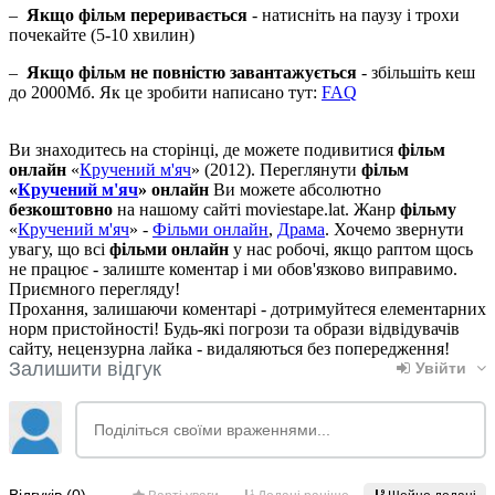
–
Якщо фільм переривається
- натисніть на паузу і трохи
почекайте (5-10 хвилин)
–
Якщо фільм не повністю завантажується
- збільшіть кеш
до 2000Мб. Як це зробити написано тут:
FAQ
Ви знаходитесь на сторінці, де можете подивитися
фільм
онлайн
«
Кручений м'яч
» (2012). Переглянути
фільм
«
Кручений м'яч
» онлайн
Ви можете абсолютно
безкоштовно
на нашому сайті moviestape.lat. Жанр
фільму
«
Кручений м'яч
» -
Фільми онлайн
,
Драма
. Хочемо звернути
увагу, що всі
фільми онлайн
у нас робочі, якщо раптом щось
не працює - залиште коментар і ми обов'язково виправимо.
Приємного перегляду!
Прохання, залишаючи коментарі - дотримуйтеся елементарних
норм пристойності! Будь-які погрози та образи відвідувачів
сайту, нецензурна лайка - видаляються без попередження!