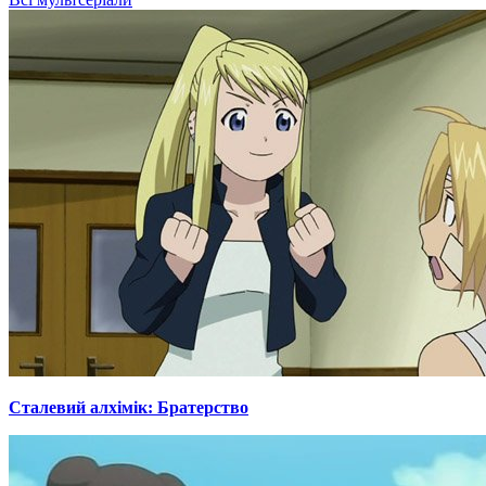
Сталевий алхімік: Братерство