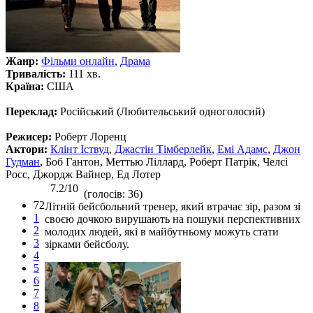
Жанр:
Фільми онлайн
,
Драма
Тривалість:
111 хв.
Країна:
США
Переклад:
Російський (Любительський одноголосий)
Режисер:
Роберт Лоренц
Актори:
Клінт Іствуд
,
Джастін Тімберлейк
,
Емі Адамс
,
Джон
Гудман
, Боб Гантон, Меттью Ліллард, Роберт Патрік, Челсі
Росс, Джордж Вайнер, Ед Лотер
7.2/10
(голосів: 36)
72
Літній бейсбольний тренер, який втрачає зір, разом зі
1
своєю дочкою вирушають на пошуки перспективних
2
молодих людей, які в майбутньому можуть стати
3
зірками бейсболу.
4
5
6
7
8