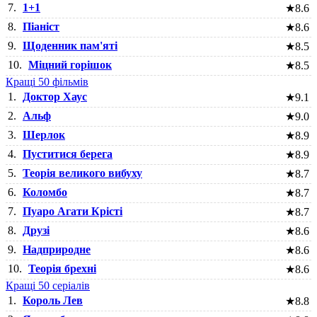
7.
1+1
★
8.6
8.
Піаніст
★
8.6
9.
Щоденник пам'яті
★
8.5
10.
Міцний горішок
★
8.5
Кращі 50 фільмів
1.
Доктор Хаус
★
9.1
2.
Альф
★
9.0
3.
Шерлок
★
8.9
4.
Пуститися берега
★
8.9
5.
Теорія великого вибуху
★
8.7
6.
Коломбо
★
8.7
7.
Пуаро Агати Крісті
★
8.7
8.
Друзі
★
8.6
9.
Надприродне
★
8.6
10.
Теорія брехні
★
8.6
Кращі 50 серіалів
1.
Король Лев
★
8.8