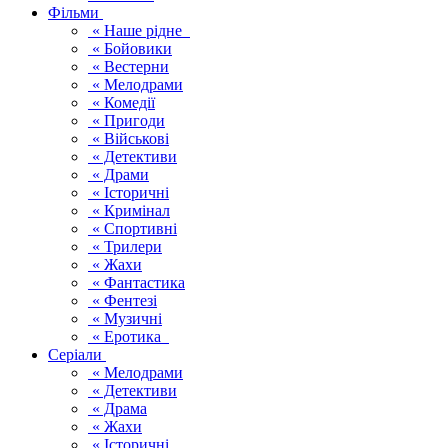
Фільми
« Наше рідне
« Бойовики
« Вестерни
« Мелодрами
« Комедії
« Пригоди
« Військові
« Детективи
« Драми
« Історичні
« Кримінал
« Спортивні
« Трилери
« Жахи
« Фантастика
« Фентезі
« Музичні
« Еротика
Серіали
« Мелодрами
« Детективи
« Драма
« Жахи
« Історичні