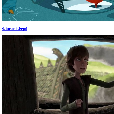
Фінеас і Ферб