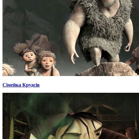
Сімейка Крудсів