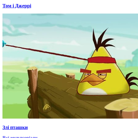
Том і Джеррі
Злі пташки
Всі мультсеріали