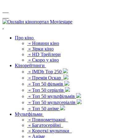
,
Про кіно
« Новини кіно
« Зірки кіно
« HD Трейлери
« Скоро у кіно
Кінорейтинги
« IMDb Top 250
« Премія Оскар
« Топ 50 фільмів
« Топ 50 серіалів
« Топ 50 мультфільмів
« Топ 50 мультсеріалів
« Топ 50 аніме
Мультфільми
« Повнометражні
« Багатосерійні
« Короткі мультики
« Аніме