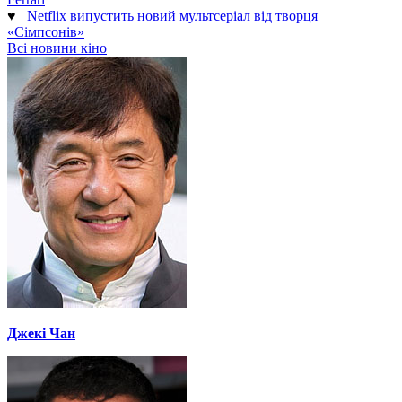
♥
Netflix випустить новий мультсеріал від творця
«Сімпсонів»
Всі новини кіно
Джекі Чан