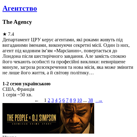
Агентство
The Agency
★
7.4
Департамент ЦРУ керує агентами, які роками живуть під
вигаданими іменами, виконуючи секретні місії. Один із них,
агент під кодовим ім’ям «Марсіанин», повертається до
Лондона після шестирічного завдання. Але замість спокою
його чекають особисті та професійні виклики: невирішене
минуле, загроза розсекречення та нова місія, яка може змінити
не лише його життя, а й світову політику…
1-2 сезон українською
США, Франція
1 серія ~50 хв.
←
1
2
3
4
5
6
7
8
9
10
...
38
→