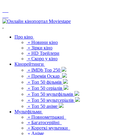
,
Про кіно
« Новини кіно
« Зірки кіно
« HD Трейлери
« Скоро у кіно
Кінорейтинги
« IMDb Top 250
« Премія Оскар
« Топ 50 фільмів
« Топ 50 серіалів
« Топ 50 мультфільмів
« Топ 50 мультсеріалів
« Топ 50 аніме
Мультфільми
« Повнометражні
« Багатосерійні
« Короткі мультики
« Аніме