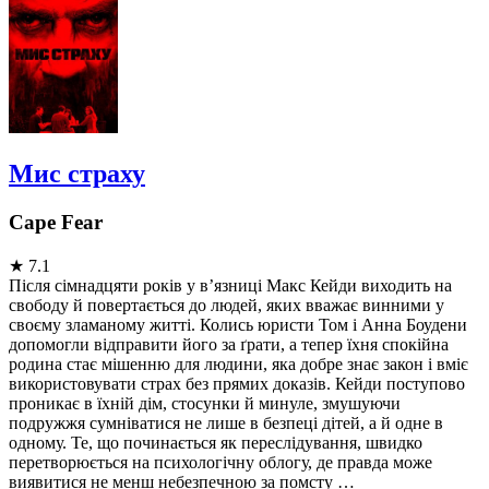
Мис страху
Cape Fear
★
7.1
Після сімнадцяти років у в’язниці Макс Кейди виходить на
свободу й повертається до людей, яких вважає винними у
своєму зламаному житті. Колись юристи Том і Анна Боудени
допомогли відправити його за ґрати, а тепер їхня спокійна
родина стає мішенню для людини, яка добре знає закон і вміє
використовувати страх без прямих доказів. Кейди поступово
проникає в їхній дім, стосунки й минуле, змушуючи
подружжя сумніватися не лише в безпеці дітей, а й одне в
одному. Те, що починається як переслідування, швидко
перетворюється на психологічну облогу, де правда може
виявитися не менш небезпечною за помсту …