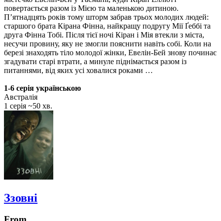
повертається разом із Мією та маленькою дитиною.
П’ятнадцять років тому шторм забрав трьох молодих людей:
старшого брата Кірана Фінна, найкращу подругу Мії Ґеббі та
друга Фінна Тобі. Після тієї ночі Кіран і Мія втекли з міста,
несучи провину, яку не змогли пояснити навіть собі. Коли на
березі знаходять тіло молодої жінки, Евелін-Бей знову починає
згадувати старі втрати, а минуле піднімається разом із
питаннями, від яких усі ховалися роками …
1-6 серія українською
Австралія
1 серія ~50 хв.
Ззовні
From