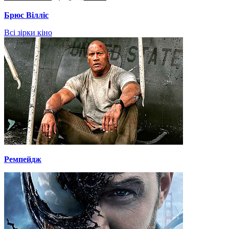
Брюс Вілліс
Всі зірки кіно
Ремпейдж