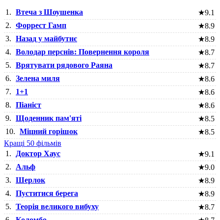
1.
Втеча з Шоушенка
★
9.1
2.
Форрест Гамп
★
8.9
3.
Назад у майбутнє
★
8.9
4.
Володар перснів: Повернення короля
★
8.7
5.
Врятувати рядового Раяна
★
8.7
6.
Зелена миля
★
8.6
7.
1+1
★
8.6
8.
Піаніст
★
8.6
9.
Щоденник пам'яті
★
8.5
10.
Міцний горішок
★
8.5
Кращі 50 фільмів
1.
Доктор Хаус
★
9.1
2.
Альф
★
9.0
3.
Шерлок
★
8.9
4.
Пуститися берега
★
8.9
5.
Теорія великого вибуху
★
8.7
6.
Коломбо