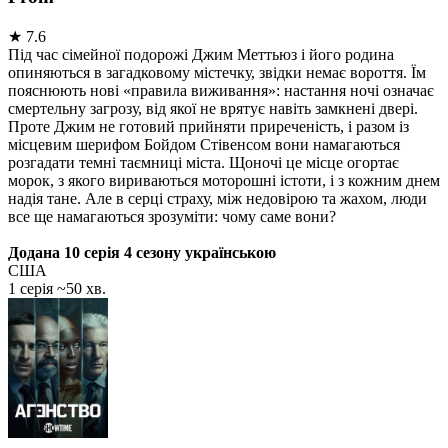
★
7.6
Під час сімейної подорожі Джим Меттьюз і його родина
опиняються в загадковому містечку, звідки немає вороття. Їм
пояснюють нові «правила виживання»: настання ночі означає
смертельну загрозу, від якої не врятує навіть замкнені двері.
Проте Джим не готовий прийняти приреченість, і разом із
місцевим шерифом Бойдом Стівенсом вони намагаються
розгадати темні таємниці міста. Щоночі це місце огортає
морок, з якого вириваються моторошні істоти, і з кожним днем
надія тане. Але в серці страху, між недовірою та жахом, люди
все ще намагаються зрозуміти: чому саме вони?
Додана 10 серія 4 сезону українською
США
1 серія ~50 хв.