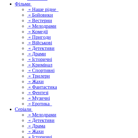
Фільми
« Наше рідне
« Бойовики
« Вестерни
« Мелодрами
« Комедії
« Пригоди
« Військові
« Детективи
« Драми
« Історичні
« Кримінал
« Спортивні
« Трилери
« Жахи
« Фантастика
« Фентезі
« Музичні
« Еротика
Серіали
« Мелодрами
« Детективи
« Драма
« Жахи
« Історичні