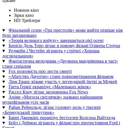
Цікаве
Новини кіно
Зірки кіно
HD Трейлери
♥
Фінальний сезон «Гри престолів» може вийти пізніше ніж
було заплановано
♥
«Теорія великого вибуху» завершиться цієї осені
♥
Бенісіо Дель Торо зіграє в новому фільмі Олівера Стоуна
♥
Редмейн і Честейн зіграють у стрічці «Хороша
доглядальниця»
♥
Фантастична мелодрама «Дружина мандрівника в часі»
стане серіалом
♥
Fox розповість про листи смерті
♥
«Абатство Даунтон» стане повнометражним фільмом
♥
Люк Еванс візьме участь у легендарній битві за Мідвей
♥
Ґрета Ґервіґ екранізує «Маленьких жінок»
♥
Рассел Кроу зіграє засновника Fox News
♥
Аніме «Могила світлячків» названо найкращим
мультфільмом усіх часів
♥
Райан Рейнольдс зіграє головну роль у трилері
«Бермудський трикутник»
♥
Баррі Дженкінс екранізує бестселер Колсона Вайтхеда
♥
Бейл і Деймон зіграють у фільмі про протистояння Ford і
Ferrari