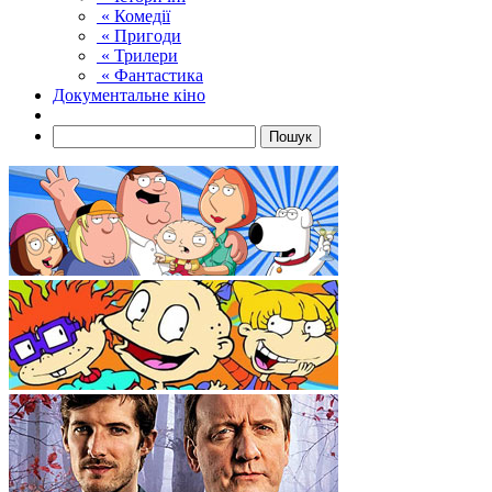
« Комедії
« Пригоди
« Трилери
« Фантастика
Документальне кіно
Пошук