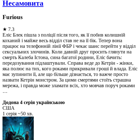
Несамовита
Furious
★
7.3
Еліс Блек пішла з поліції після того, як її побив колишній
коханий і майже весь відділ став не на її бік. Тепер вона
працює на телефонній лінії ФБР і чекає шанс перейти у відділ
сексуальних злочинів. Коли давній друг просить глянути на
смерть Калеба Істона, сина багатої родини, Еліс бачить:
передозування підлаштували. Справа веде до Кетрін - жінки,
яка полює на тих, кого роками прикривали гроші й влада. Еліс
має зупинити її, але що більше дізнається, то важче просто
назвати Кетрін монстром. За цими смертями стоїть страшна
мережа, і правда може зламати всіх, хто мовчав поруч роками
…
Додона 4 серія українською
США
1 серія ~50 хв.