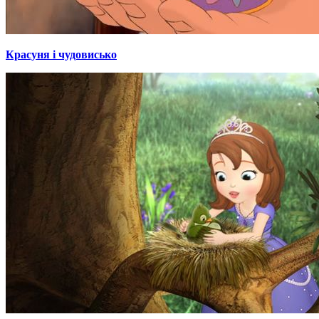
Красуня і чудовисько