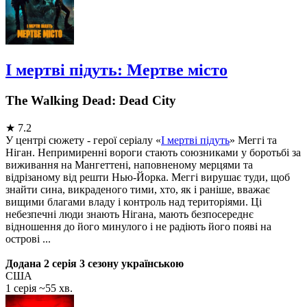
І мертві підуть: Мертве місто
The Walking Dead: Dead City
★
7.2
У центрі сюжету - герої серіалу «
І мертві підуть
» Меггі та
Ніган. Непримиренні вороги стають союзниками у боротьбі за
виживання на Мангеттені, наповненому мерцями та
відрізаному від решти Нью-Йорка. Меггі вирушає туди, щоб
знайти сина, викраденого тими, хто, як і раніше, вважає
вищими благами владу і контроль над територіями. Ці
небезпечні люди знають Нігана, мають безпосереднє
відношення до його минулого і не радіють його появі на
острові ...
Додана 2 серія 3 сезону українською
США
1 серія ~55 хв.