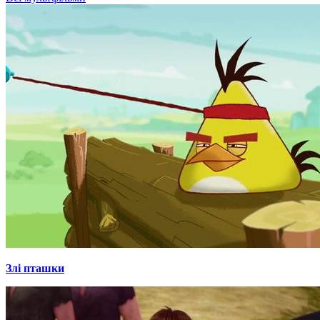
Злі пташки