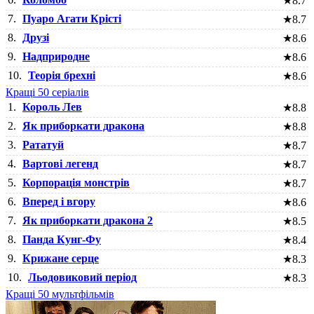
★
8.7
7.
Пуаро Агати Крісті
★
8.7
8.
Друзі
★
8.6
9.
Надприродне
★
8.6
10.
Теорія брехні
★
8.6
Кращі 50 серіалів
1.
Король Лев
★
8.8
2.
Як приборкати дракона
★
8.8
3.
Рататуй
★
8.7
4.
Вартові легенд
★
8.7
5.
Корпорація монстрів
★
8.7
6.
Вперед і вгору
★
8.6
7.
Як приборкати дракона 2
★
8.5
8.
Панда Кунг-Фу
★
8.4
9.
Крижане серце
★
8.3
10.
Льодовиковий період
★
8.3
Кращі 50 мультфільмів