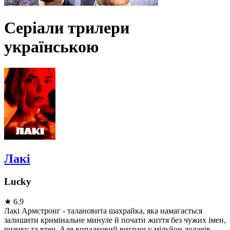
Серіали трилери
українською
Лакі
Lucky
★
6.9
Лакі Армстронг - талановита шахрайка, яка намагається
залишити кримінальне минуле й почати життя без чужих імен,
ризику та втеч. Але випадковий виграш у мільйон доларів