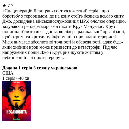
★
7.7
«Спецоперації: Левиця» - гостросюжетний серіал про
боротьбу з тероризмом, де на кону стоїть безпека всього світу.
Джо, досвідчена військовослужбовиця ЦРУ, очолює операцію,
залучаючи рейдера морської піхоти Круз Мануелос. Круз
повинна зблизитися з донькою лідера радикальної організації,
щоб отримати критичну інформацію про плани терористів.
Місія вимагає абсолютної точності й обережності, адже будь-
який хибний крок може призвести до катастрофи. Під час
напружених подій Джо і Круз ризикують життям у
небезпечній грі проти терору …
Додана 1 серія 3 сезону українською
США
1 серія ~40 хв.