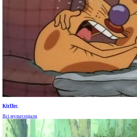
КітПес
Всі мультсеріали