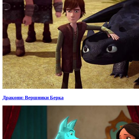
Дракони: Вершники Берка