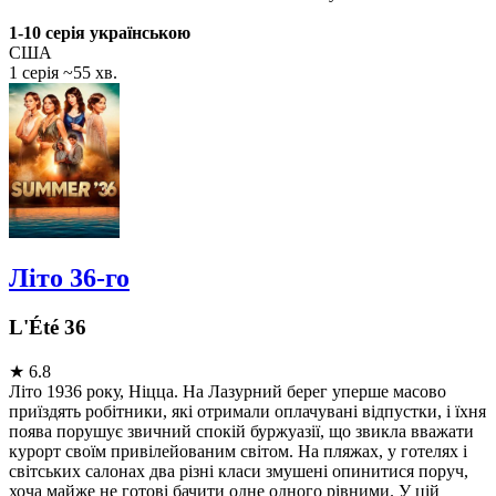
1-10 серія українською
США
1 серія ~55 хв.
Літо 36-го
L'Été 36
★
6.8
Літо 1936 року, Ніцца. На Лазурний берег уперше масово
приїздять робітники, які отримали оплачувані відпустки, і їхня
поява порушує звичний спокій буржуазії, що звикла вважати
курорт своїм привілейованим світом. На пляжах, у готелях і
світських салонах два різні класи змушені опинитися поруч,
хоча майже не готові бачити одне одного рівними. У цій