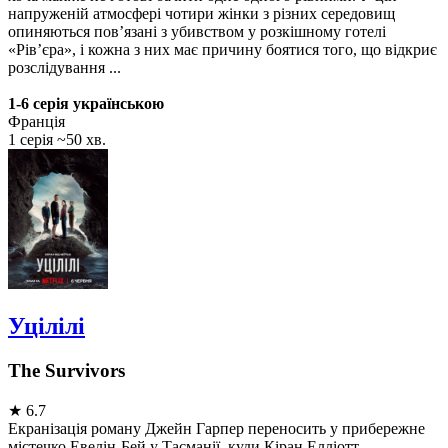
напруженій атмосфері чотири жінки з різних середовищ
опиняються пов’язані з убивством у розкішному готелі
«Рів’єра», і кожна з них має причину боятися того, що відкриє
розслідування ...
1-6 серія українською
Франція
1 серія ~50 хв.
Уцілілі
The Survivors
★
6.7
Екранізація роману Джейн Гарпер переносить у прибережне
містечко Евелін-Бей у Тасманії, куди Кіран Елліотт