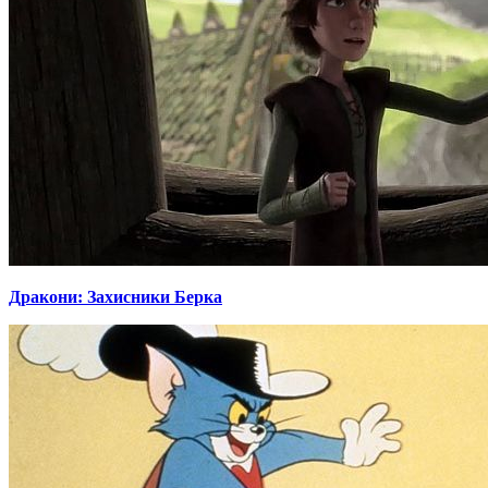
Дракони: Захисники Берка