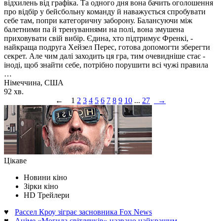
відхилень від графіка. Та одного дня вона бачить оголошення
про відбір у бейсбольну команду й наважується спробувати
себе там, попри категоричну заборону. Балансуючи між
балетними па й тренуваннями на полі, вона змушена
приховувати свій вибір. Єдина, хто підтримує Френкі, -
найкраща подруга Хейзел Перес, готова допомогти зберегти
секрет. Але чим далі заходить ця гра, тим очевидніше стає -
іноді, щоб знайти себе, потрібно порушити всі чужі правила
…
Німеччина, США
92 хв.
←
1
2
3
4
5
6
7
8
9
10
...
27
→
Цікаве
Новини кіно
Зірки кіно
HD Трейлери
♥
Рассел Кроу зіграє засновника Fox News
♥
Аніме «Могила світлячків» названо найкращим