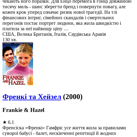
чекають його поразки. Для Енцо перемога в гонці довжиною
тисячу миль - шанс зберегти бренд і повернути повагу, але
кожен крок уперед означає ризик нової трагедії. На тлі
фінансових інтриг, сімейних скандалів і смертельних
перегонів постає портрет людини, яка жила швидкістю і
платила за неї найвищу ціну …
США, Велика Британія, Італія, Саудівська Аравія
130 хв.
Френкі та Хейзел
(2000)
Frankie & Hazel
★
6.1
Френсіска «Френкі» Гамфріс усе життя жила за правилами
суворої бабусі - балет, нескінченні репетиції й жодних