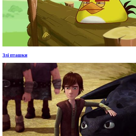
Злі пташки