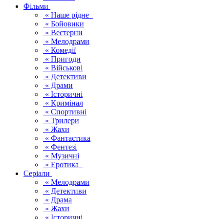
Фільми
« Наше рідне
« Бойовики
« Вестерни
« Мелодрами
« Комедії
« Пригоди
« Військові
« Детективи
« Драми
« Історичні
« Кримінал
« Спортивні
« Трилери
« Жахи
« Фантастика
« Фентезі
« Музичні
« Еротика
Серіали
« Мелодрами
« Детективи
« Драма
« Жахи
« Історичні