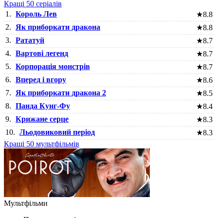
Кращі 50 серіалів
1.
Король Лев
★
8.8
2.
Як приборкати дракона
★
8.8
3.
Рататуй
★
8.7
4.
Вартові легенд
★
8.7
5.
Корпорація монстрів
★
8.7
6.
Вперед і вгору
★
8.6
7.
Як приборкати дракона 2
★
8.5
8.
Панда Кунг-Фу
★
8.4
9.
Крижане серце
★
8.3
10.
Льодовиковий період
★
8.3
Кращі 50 мультфільмів
Мультфільми