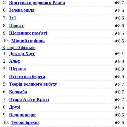
5.
Врятувати рядового Раяна
★
8.7
6.
Зелена миля
★
8.6
7.
1+1
★
8.6
8.
Піаніст
★
8.6
9.
Щоденник пам'яті
★
8.5
10.
Міцний горішок
★
8.5
Кращі 50 фільмів
1.
Доктор Хаус
★
9.1
2.
Альф
★
9.0
3.
Шерлок
★
8.9
4.
Пуститися берега
★
8.9
5.
Теорія великого вибуху
★
8.7
6.
Коломбо
★
8.7
7.
Пуаро Агати Крісті
★
8.7
8.
Друзі
★
8.6
9.
Надприродне
★
8.6
10.
Теорія брехні
★
8.6