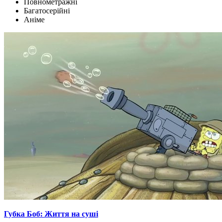
Повнометражні
Багатосерійні
Аніме
Губка Боб: Життя на суші