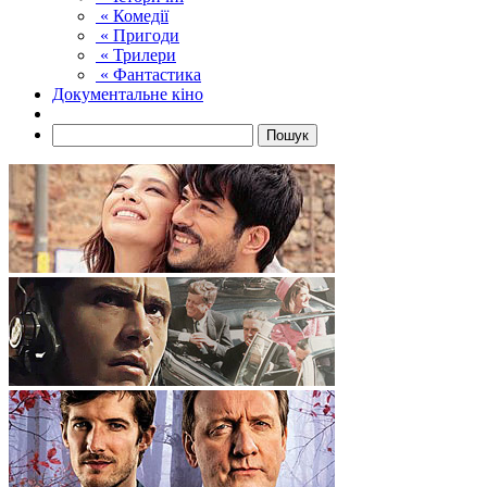
« Комедії
« Пригоди
« Трилери
« Фантастика
Документальне кіно
Пошук