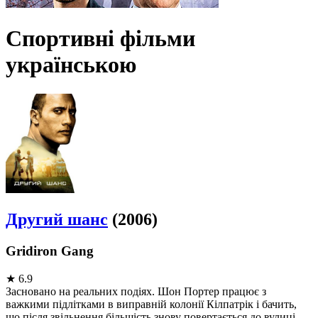
Спортивні фільми
українською
Другий шанс
(2006)
Gridiron Gang
★
6.9
Засновано на реальних подіях. Шон Портер працює з
важкими підлітками в виправній колонії Кілпатрік і бачить,
що після звільнення більшість знову повертається до вулиці,