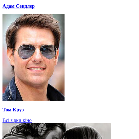
Адам Сендлер
Том Круз
Всі зірки кіно