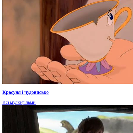
Красуня і чудовисько
Всі мультфільми