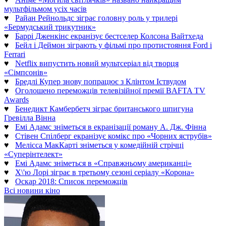
мультфільмом усіх часів
♥
Райан Рейнольдс зіграє головну роль у трилері
«Бермудський трикутник»
♥
Баррі Дженкінс екранізує бестселер Колсона Вайтхеда
♥
Бейл і Деймон зіграють у фільмі про протистояння Ford і
Ferrari
♥
Netflix випустить новий мультсеріал від творця
«Сімпсонів»
♥
Бредлі Купер знову попрацює з Клінтом Іствудом
♥
Оголошено переможців телевізійної премії BAFTA TV
Awards
♥
Бенедикт Камбербетч зіграє британського шпигуна
Гревілла Вінна
♥
Емі Адамс зніметься в екранізації роману А. Дж. Фінна
♥
Стівен Спілберг екранізує комікс про «Чорних яструбів»
♥
Мелісса МакКарті зніметься у комедійній стрічці
«Суперінтелект»
♥
Емі Адамс зніметься в «Справжньому американці»
♥
Х\'ю Лорі зіграє в третьому сезоні серіалу «Корона»
♥
Оскар 2018: Список переможців
Всі новини кіно