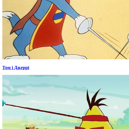
Том і Джеррі