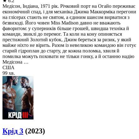
★
6.2
Медісон, Індіана, 1971 рік. Річковий порт на Огайо переживає
економічний спад, і для механіка Джима Маккорміка перегони
на глісерах стають не святом, а єдиним шансом вирватися з
безвиході. Його човен Miss Madison давно не вважають
фаворитом: у суперників більше грошей, швидша техніка й
команди, звиклі до перемог. Та коли на кону опиняється
престижний Золотий кубок, Джим береться за ризик, у який
майже ніхто не вірить. Разом із невеликою командою він готує
старий гідроплан до старту, де кожна поломка, хвиля й
помилка можуть поховати не тільки гонку, а й останню надію
Медісона …
США
99 хв.
Крід 3
(2023)