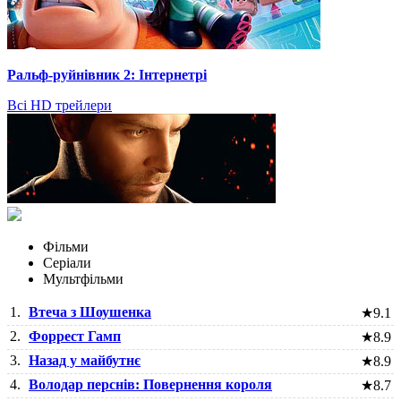
Ральф-руйнівник 2: Інтернетрі
Всі HD трейлери
Фільми
Серіали
Мультфільми
1.
Втеча з Шоушенка
★
9.1
2.
Форрест Гамп
★
8.9
3.
Назад у майбутнє
★
8.9
4.
Володар перснів: Повернення короля
★
8.7