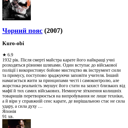
Чорний пояс
(2007)
Kuro-obi
★
6.9
1932 рік. Після смерті майстра карате його найкращі учні
розходяться різними шляхами. Один вступає до військової
поліції і використовує бойове мистецтво як інструмент сили
та примусу, поступово зраджуючи заповіти учителя. Інший
намагається жити за принципами честі і самоконтролю, але
жорстока реальність змушує його стати на захист близьких від
мафії й тих самих військових. Неминуче зіткнення колишніх
товаришів перетворюється на випробування не лише техніки,
а й віри у справжній сенс карате, де вирішальною стає не сила
удару, а сила духу …
Японія
91 хв.