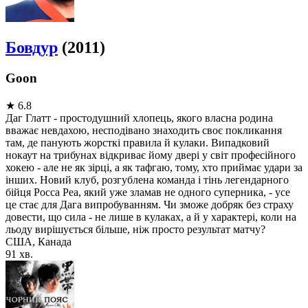
Бовдур
(2011)
Goon
★
6.8
Даг Глатт - простодушний хлопець, якого власна родина
вважає невдахою, несподівано знаходить своє покликання
там, де панують жорсткі правила й кулаки. Випадковий
нокаут на трибунах відкриває йому двері у світ професійного
хокею - але не як зірці, а як тафгаю, тому, хто приймає удари за
інших. Новий клуб, розгублена команда і тінь легендарного
бійця Росса Реа, який уже зламав не одного суперника, - усе
це стає для Дага випробуванням. Чи зможе добряк без страху
довести, що сила - не лише в кулаках, а й у характері, коли на
льоду вирішується більше, ніж просто результат матчу?
США, Канада
91 хв.