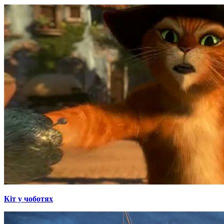
Кіт у чоботях