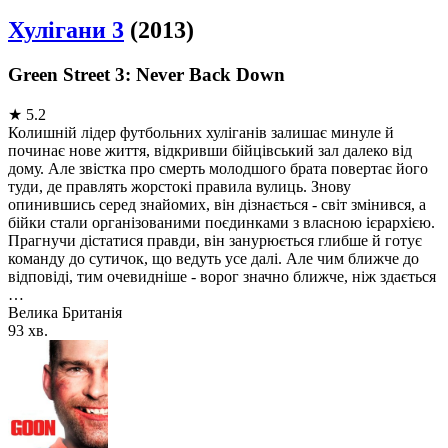
Хулігани 3
(2013)
Green Street 3: Never Back Down
★
5.2
Колишній лідер футбольних хуліганів залишає минуле й
починає нове життя, відкривши бійцівський зал далеко від
дому. Але звістка про смерть молодшого брата повертає його
туди, де правлять жорстокі правила вулиць. Знову
опинившись серед знайомих, він дізнається - світ змінився, а
бійки стали організованими поєдинками з власною ієрархією.
Прагнучи дістатися правди, він занурюється глибше й готує
команду до сутичок, що ведуть усе далі. Але чим ближче до
відповіді, тим очевидніше - ворог значно ближче, ніж здається
…
Велика Британія
93 хв.