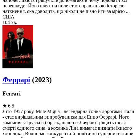
наполегливість і рішучість допомагають йому подолати всі
перешкоди. Його шлях на поле стає справжньою історією
натхнення, яка доводить, що ніколи не пізно йти за мрією ...
США
104 хв.
Феррарі
(2023)
Ferrari
★
6.5
Літо 1957 року. Mille Miglia - легендарна гонка дорогами Італії
- стає вирішальним випробуванням для Енцо Феррарі. Його
компанія загрузла в боргах, шлюб із Лаурою тріщить після
смерті єдиного сина, а коханка Ліна вимагає визнати їхнього
хлопчика. Водночас конкуренти й політичні суперники лише