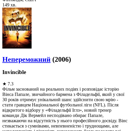
149 хв.
Непереможний
(2006)
Invincible
★
7.3
Фільм заснований на реальних подіях і розповідає історію
Вінса Папале, звичайного бармена з Філадельфії, який у свої
30 років отримує унікальний шанс здійснити свою мрію -
стати гравцем Національної футбольної ліги (NFL). Після
відкритого відбору у «Філадельфії Іглз», новий тренер
команди Дік Вермейл несподівано обирає Папале,
незважаючи на відсутність у нього професійного досвіду. Вінс
стикається з сумнівами, невпевненістю і труднощами, але