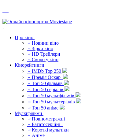
,
Про кіно
« Новини кіно
« Зірки кіно
« HD Трейлери
« Скоро у кіно
Кінорейтинги
« IMDb Top 250
« Премія Оскар
« Топ 50 фільмів
« Топ 50 серіалів
« Топ 50 мультфільмів
« Топ 50 мультсеріалів
« Топ 50 аніме
Мультфільми
« Повнометражні
« Багатосерійні
« Короткі мультики
« Аніме