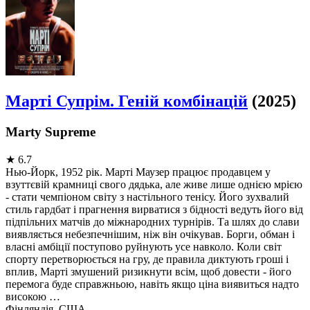
Марті Супрім. Геній комбінацій
(2025)
Marty Supreme
★
6.7
Нью-Йорк, 1952 рік. Марті Маузер працює продавцем у
взуттєвій крамниці свого дядька, але живе лише однією мрією
- стати чемпіоном світу з настільного тенісу. Його зухвалий
стиль гардбат і прагнення вирватися з бідності ведуть його від
підпільних матчів до міжнародних турнірів. Та шлях до слави
виявляється небезпечнішим, ніж він очікував. Борги, обман і
власні амбіції поступово руйнують усе навколо. Коли світ
спорту перетворюється на гру, де правила диктують гроші і
вплив, Марті змушений ризикнути всім, щоб довести - його
перемога буде справжньою, навіть якщо ціна виявиться надто
високою …
Фінляндія, США