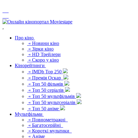
,
Про кіно
« Новини кіно
« Зірки кіно
« HD Трейлери
« Скоро у кіно
Кінорейтинги
« IMDb Top 250
« Премія Оскар
« Топ 50 фільмів
« Топ 50 серіалів
« Топ 50 мультфільмів
« Топ 50 мультсеріалів
« Топ 50 аніме
Мультфільми
« Повнометражні
« Багатосерійні
« Короткі мультики
« Аніме