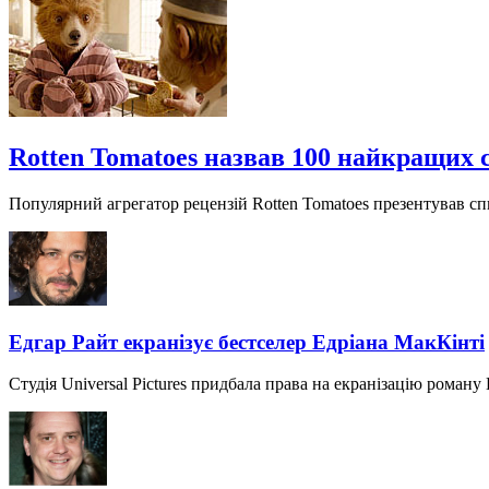
Rotten Tomatoes назвав 100 найкращих с
Популярний агрегатор рецензій Rotten Tomatoes презентував спи
Едгар Райт екранізує бестселер Едріана МакКінті
Студія Universal Pictures придбала права на екранізацію роману