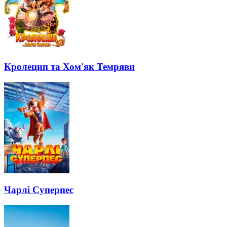
Кролецип та Хом'як Темряви
Чарлі Суперпес