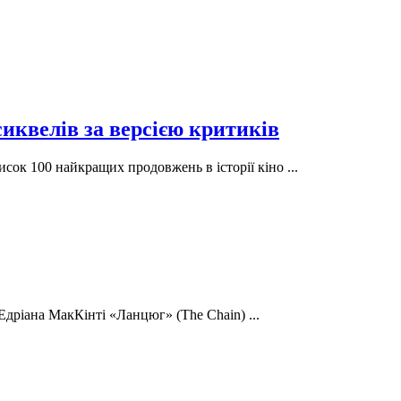
иквелів за версією критиків
сок 100 найкращих продовжень в історії кіно ...
 Едріана МакКінті «Ланцюг» (The Chain) ...