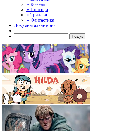
« Комедії
« Пригоди
« Трилери
« Фантастика
Документальне кіно
Пошук