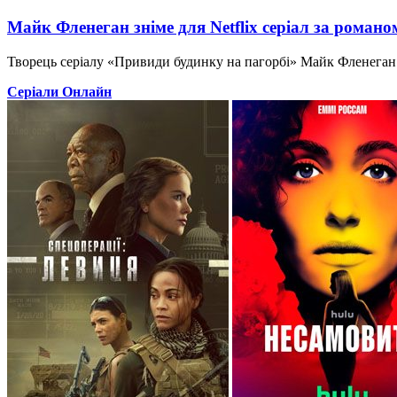
Майк Фленеган зніме для Netflix серіал за роман
Творець серіалу «Привиди будинку на пагорбі» Майк Фленеган 
Серіали Онлайн