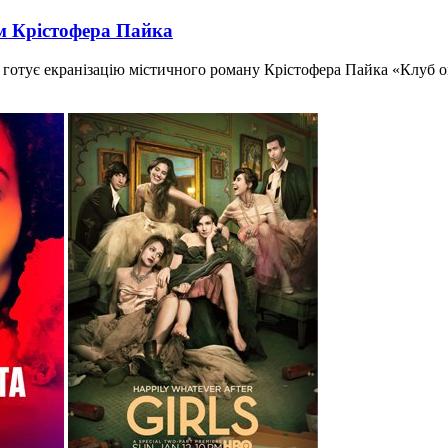
ом Крістофера Пайка
готує екранізацію містичного роману Крістофера Пайка «Клуб оп