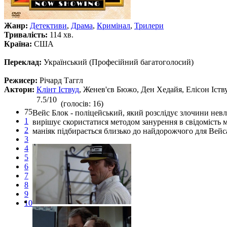
Жанр:
Детективи
,
Драма
,
Кримінал
,
Трилери
Тривалість:
114 хв.
Країна:
США
Переклад:
Український (Професійний багатоголосий)
Режисер:
Річард Таггл
Актори:
Клінт Іствуд
, Женев'єв Бюжо, Ден Хедайя, Елісон Іств
7.5/10
(голосів: 16)
75
Вейс Блок - поліцейський, який розслідує злочини невл
1
вирішує скористатися методом занурення в свідомість м
2
маніяк підбирається близько до найдорожчого для Вейса
3
4
5
6
7
8
9
10