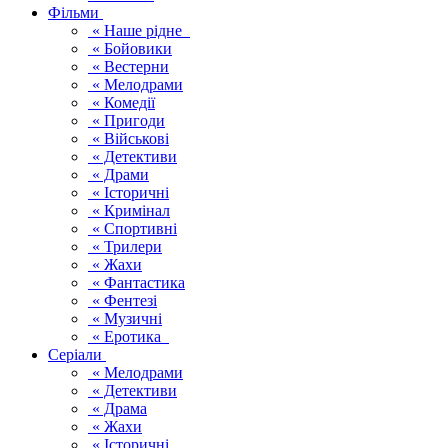
Фільми
« Наше рідне
« Бойовики
« Вестерни
« Мелодрами
« Комедії
« Пригоди
« Військові
« Детективи
« Драми
« Історичні
« Кримінал
« Спортивні
« Трилери
« Жахи
« Фантастика
« Фентезі
« Музичні
« Еротика
Серіали
« Мелодрами
« Детективи
« Драма
« Жахи
« Історичні