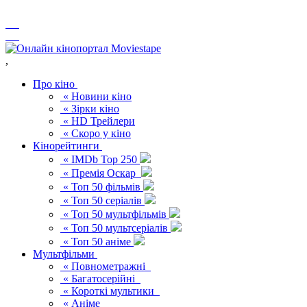
,
Про кіно
« Новини кіно
« Зірки кіно
« HD Трейлери
« Скоро у кіно
Кінорейтинги
« IMDb Top 250
« Премія Оскар
« Топ 50 фільмів
« Топ 50 серіалів
« Топ 50 мультфільмів
« Топ 50 мультсеріалів
« Топ 50 аніме
Мультфільми
« Повнометражні
« Багатосерійні
« Короткі мультики
« Аніме