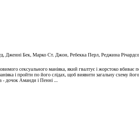
уд, Дженні Бек, Марко Ст. Джон, Ребекка Перл, Реджина Річардсо
овимого сексуального маніяка, який гвалтує і жорстоко вбиває п
аніяка і пройти по його слідах, щоб виявити загальну схему йог
 - дочок Аманди і Пенні ...