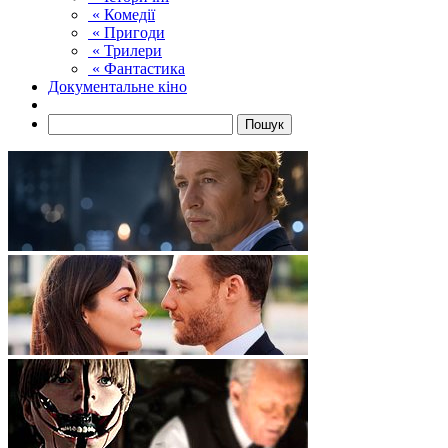
« Комедії
« Пригоди
« Трилери
« Фантастика
Документальне кіно
Пошук