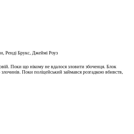
н, Ренді Брукс, Джеймі Роуз
овій. Поки що нікому не вдалося зловити збоченця. Блок
о злочинів. Поки поліцейський займався розгадкою вбивств,