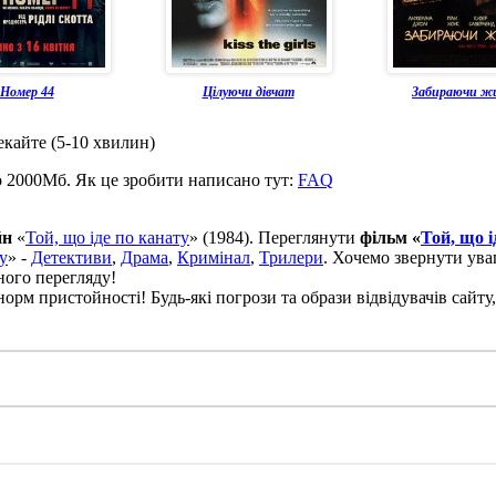
Номер 44
Цілуючи дівчат
Забираючи 
екайте (5-10 хвилин)
о 2000Мб. Як це зробити написано тут:
FAQ
йн
«
Той, що іде по канату
» (1984). Переглянути
фільм «
Той, що і
у
» -
Детективи
,
Драма
,
Кримінал
,
Трилери
. Хочемо звернути ува
ного перегляду!
рм пристойності! Будь-які погрози та образи відвідувачів сайту