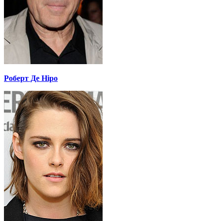
Роберт Де Ніро