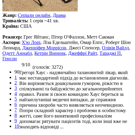
Жанр:
Серіали онлайн
,
Драма
Тривалість:
1 серія ~41 хв.
Країна:
США
Режисер:
Грег Яйтанс, Пітер О'Фаллон, Метт Сакман
Актори:
Х'ю Лорі
, Ліза Едельштейн, Омар Еппс, Роберт Шон
Леонард,
Дженніфер Моррісон
, Джесі Спенсер,
Олівія Вайлд
,
Одетт Аннабл
,
Кетрін Винник
,
Джеффрі Райт
,
Тараджі П.
Генсон
9/10
(голосів: 3272)
90
Грегорі Хаус - надзвичайно талановитий лікар, який
1
має нестандартний підхід до встановлення діагнозів.
2
Він вирізняється дошкульним гумором, різкістю в
3
спілкуванні та байдужістю до загальноприйнятих
4
правил. Разом зі своєю командою Хаус береться за
5
найзаплутаніші медичні випадки, де справжня
6
причина хвороби часто виявляється неочевидною.
7
Попри складний характер і проблеми в особистому
8
житті, саме його винятковий професіоналізм
9
допомагає рятувати пацієнтів тоді, коли інші вже не
10
знаходять відповіді ...