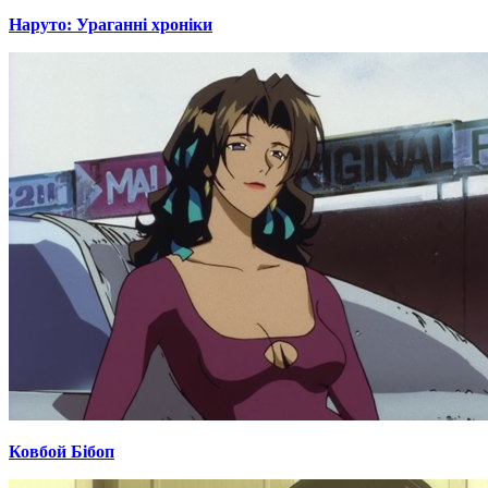
Наруто: Ураганні хроніки
Ковбой Бібоп