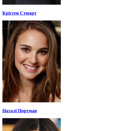
Крістен Стюарт
Наталі Портман