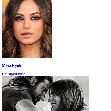
Міла Куніс
Всі зірки кіно