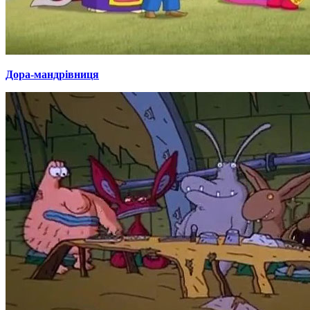
Дора-мандрівниця