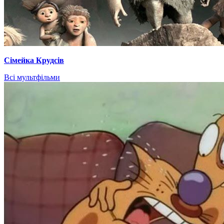
Сімейка Крудсів
Всі мультфільми