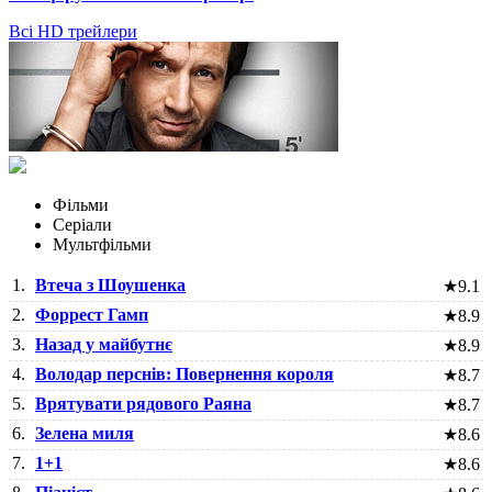
Всі HD трейлери
Фільми
Серіали
Мультфільми
1.
Втеча з Шоушенка
★
9.1
2.
Форрест Гамп
★
8.9
3.
Назад у майбутнє
★
8.9
4.
Володар перснів: Повернення короля
★
8.7
5.
Врятувати рядового Раяна
★
8.7
6.
Зелена миля
★
8.6
7.
1+1
★
8.6