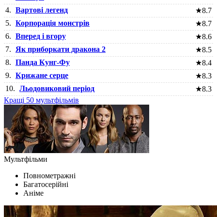
4.
Вартові легенд
★
8.7
5.
Корпорація монстрів
★
8.7
6.
Вперед і вгору
★
8.6
7.
Як приборкати дракона 2
★
8.5
8.
Панда Кунг-Фу
★
8.4
9.
Крижане серце
★
8.3
10.
Льодовиковий період
★
8.3
Кращі 50 мультфільмів
Мультфільми
Повнометражні
Багатосерійні
Аніме