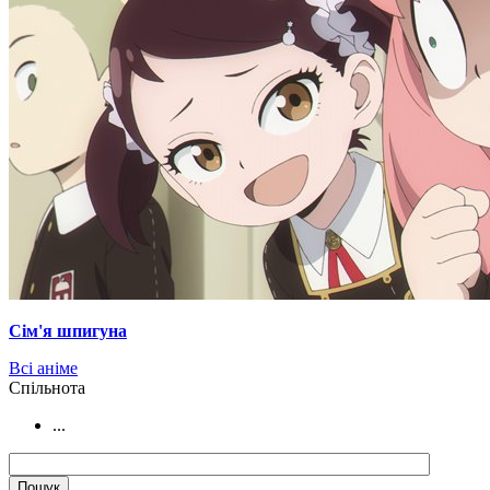
Сім'я шпигуна
Всі аніме
Cпільнота
...