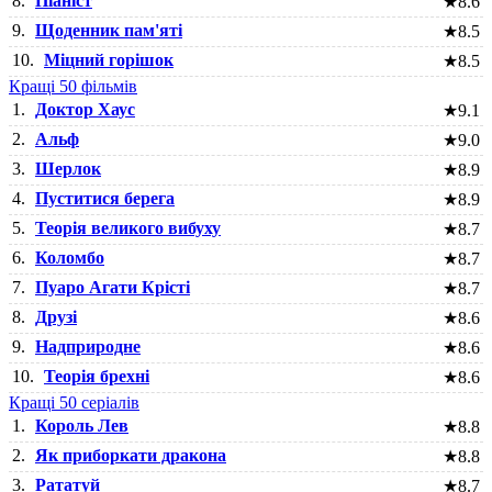
8.
Піаніст
★
8.6
9.
Щоденник пам'яті
★
8.5
10.
Міцний горішок
★
8.5
Кращі 50 фільмів
1.
Доктор Хаус
★
9.1
2.
Альф
★
9.0
3.
Шерлок
★
8.9
4.
Пуститися берега
★
8.9
5.
Теорія великого вибуху
★
8.7
6.
Коломбо
★
8.7
7.
Пуаро Агати Крісті
★
8.7
8.
Друзі
★
8.6
9.
Надприродне
★
8.6
10.
Теорія брехні
★
8.6
Кращі 50 серіалів
1.
Король Лев
★
8.8
2.
Як приборкати дракона
★
8.8
3.
Рататуй
★
8.7