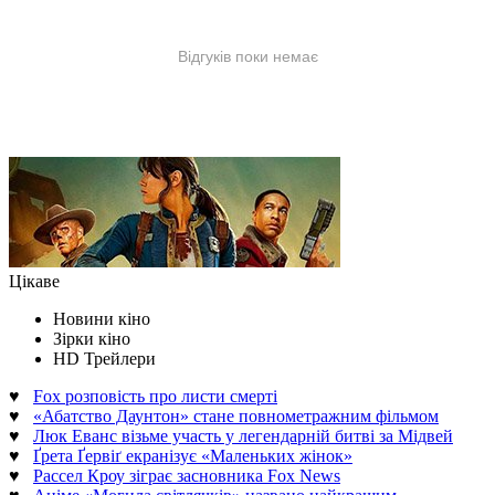
Цікаве
Новини кіно
Зірки кіно
HD Трейлери
♥
Fox розповість про листи смерті
♥
«Абатство Даунтон» стане повнометражним фільмом
♥
Люк Еванс візьме участь у легендарній битві за Мідвей
♥
Ґрета Ґервіґ екранізує «Маленьких жінок»
♥
Рассел Кроу зіграє засновника Fox News