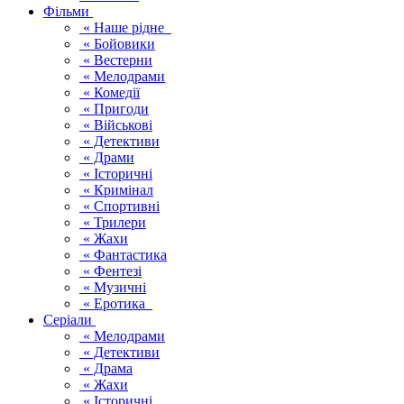
Фільми
« Наше рідне
« Бойовики
« Вестерни
« Мелодрами
« Комедії
« Пригоди
« Військові
« Детективи
« Драми
« Історичні
« Кримінал
« Спортивні
« Трилери
« Жахи
« Фантастика
« Фентезі
« Музичні
« Еротика
Серіали
« Мелодрами
« Детективи
« Драма
« Жахи
« Історичні