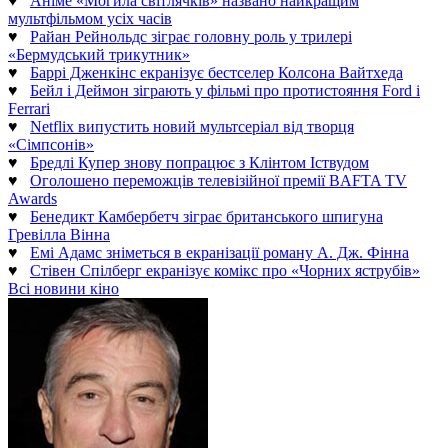
♥
Аніме «Могила світлячків» названо найкращим
мультфільмом усіх часів
♥
Райан Рейнольдс зіграє головну роль у трилері
«Бермудський трикутник»
♥
Баррі Дженкінс екранізує бестселер Колсона Вайтхеда
♥
Бейл і Деймон зіграють у фільмі про протистояння Ford і
Ferrari
♥
Netflix випустить новий мультсеріал від творця
«Сімпсонів»
♥
Бредлі Купер знову попрацює з Клінтом Іствудом
♥
Оголошено переможців телевізійної премії BAFTA TV
Awards
♥
Бенедикт Камбербетч зіграє британського шпигуна
Гревілла Вінна
♥
Емі Адамс зніметься в екранізації роману А. Дж. Фінна
♥
Стівен Спілберг екранізує комікс про «Чорних яструбів»
Всі новини кіно