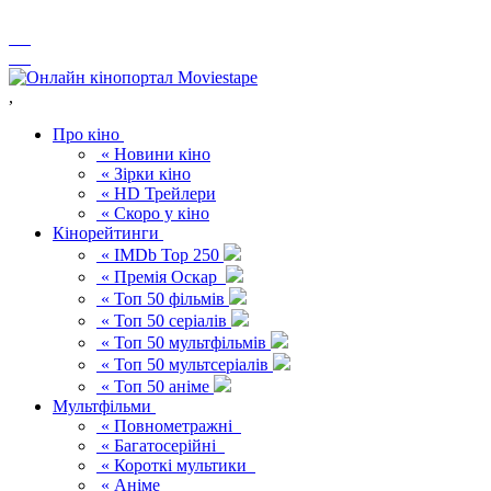
,
Про кіно
« Новини кіно
« Зірки кіно
« HD Трейлери
« Скоро у кіно
Кінорейтинги
« IMDb Top 250
« Премія Оскар
« Топ 50 фільмів
« Топ 50 серіалів
« Топ 50 мультфільмів
« Топ 50 мультсеріалів
« Топ 50 аніме
Мультфільми
« Повнометражні
« Багатосерійні
« Короткі мультики
« Аніме