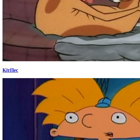
КітПес