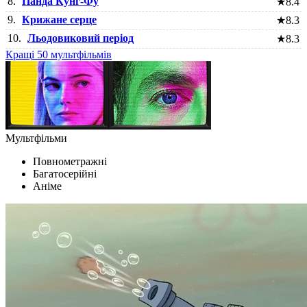
8.
Панда Кунг-Фу
★
8.4
9.
Крижане серце
★
8.3
10.
Льодовиковий період
★
8.3
Кращі 50 мультфільмів
Мультфільми
Повнометражні
Багатосерійні
Аніме