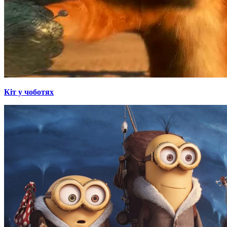
Кіт у чоботях