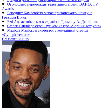
♥
Оголошено переможців телевізійної премії BAFTA TV
Awards
♥
Бенедикт Камбербетч зіграє британського шпигуна
Гревілла Вінна
♥
Емі Адамс зніметься в екранізації роману А. Дж. Фінна
♥
Стівен Спілберг екранізує комікс про «Чорних яструбів»
♥
Мелісса МакКарті зніметься у комедійній стрічці
«Суперінтелект»
Всі новини кіно