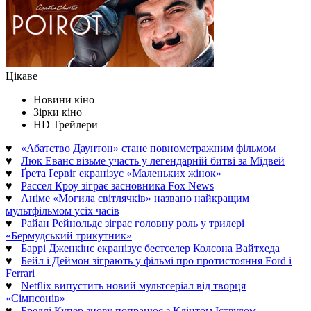
Цікаве
Новини кіно
Зірки кіно
HD Трейлери
♥
«Абатство Даунтон» стане повнометражним фільмом
♥
Люк Еванс візьме участь у легендарній битві за Мідвей
♥
Ґрета Ґервіґ екранізує «Маленьких жінок»
♥
Рассел Кроу зіграє засновника Fox News
♥
Аніме «Могила світлячків» названо найкращим
мультфільмом усіх часів
♥
Райан Рейнольдс зіграє головну роль у трилері
«Бермудський трикутник»
♥
Баррі Дженкінс екранізує бестселер Колсона Вайтхеда
♥
Бейл і Деймон зіграють у фільмі про протистояння Ford і
Ferrari
♥
Netflix випустить новий мультсеріал від творця
«Сімпсонів»
♥
Бредлі Купер знову попрацює з Клінтом Іствудом