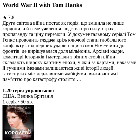
World War II with Tom Hanks
★
7.8
Друга світова війна постає як подія, що змінила не лише
кордони, а й саме уявлення людства про силу, страх,
пропаганду та ціну перемоги. У документальному серіалі Том
Генкс проводить глядача крізь ключові етапи глобального
конфлікту - від перших ударів нацистської Німеччини до
фронтів, де вирішувалася доля мільйонів. Архівні кадри,
коментарі істориків і матеріали з різних сторін війни
складають широку картину епохи, у якій за картами, наказами
й гучними іменами залишаються живі історії людей,
затиснутих між державними амбіціями, виживанням і
пам’яттю про катастрофу століття …
1-20 серія українською
США, Велика Британія
1 серія ~50 хв.