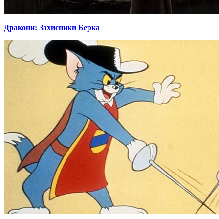
Дракони: Захисники Берка