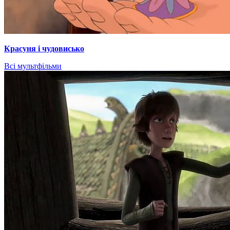
Красуня і чудовисько
Всі мультфільми