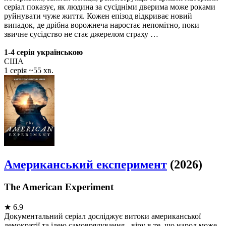
серіал показує, як людина за сусідніми дверима може роками
руйнувати чуже життя. Кожен епізод відкриває новий
випадок, де дрібна ворожнеча наростає непомітно, поки
звичне сусідство не стає джерелом страху …
1-4 серія українською
США
1 серія ~55 хв.
Американський експеримент
(2026)
The American Experiment
★
6.9
Документальний серіал досліджує витоки американської
демократії та ідею самоврядування - віру в те, що народ може