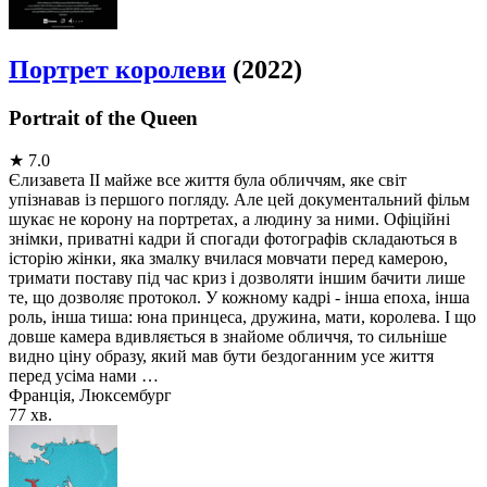
Портрет королеви
(2022)
Portrait of the Queen
★
7.0
Єлизавета II майже все життя була обличчям, яке світ
упізнавав із першого погляду. Але цей документальний фільм
шукає не корону на портретах, а людину за ними. Офіційні
знімки, приватні кадри й спогади фотографів складаються в
історію жінки, яка змалку вчилася мовчати перед камерою,
тримати поставу під час криз і дозволяти іншим бачити лише
те, що дозволяє протокол. У кожному кадрі - інша епоха, інша
роль, інша тиша: юна принцеса, дружина, мати, королева. І що
довше камера вдивляється в знайоме обличчя, то сильніше
видно ціну образу, який мав бути бездоганним усе життя
перед усіма нами …
Франція, Люксембург
77 хв.