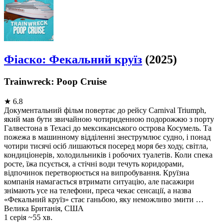
Фіаско: Фекальний круїз
(2025)
Trainwreck: Poop Cruise
★
6.8
Документальний фільм повертає до рейсу Carnival Triumph,
який мав бути звичайною чотириденною подорожжю з порту
Галвестона в Техасі до мексиканського острова Косумель. Та
пожежа в машинному відділенні знеструмлює судно, і понад
чотири тисячі осіб лишаються посеред моря без ходу, світла,
кондиціонерів, холодильників і робочих туалетів. Коли спека
росте, їжа псується, а стічні води течуть коридорами,
відпочинок перетворюється на випробування. Круїзна
компанія намагається втримати ситуацію, але пасажири
знімають усе на телефони, преса чекає сенсації, а назва
«Фекальний круїз» стає ганьбою, яку неможливо змити …
Велика Британія, США
1 серія ~55 хв.