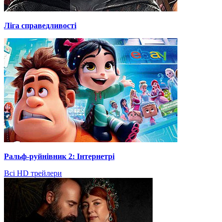
Ліга справедливості
Ральф-руйнівник 2: Інтернетрі
Всі HD трейлери