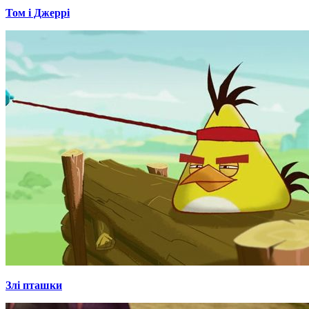
Том і Джеррі
Злі пташки