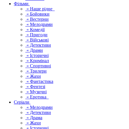
Фільми
« Наше рідне
« Бойовики
« Вестерни
« Мелодрами
« Комедії
« Пригоди
« Військові
« Детективи
« Драми
« Історичні
« Кримінал
« Спортивні
« Трилери
« Жахи
« Фантастика
« Фентезі
« Музичні
« Еротика
Серіали
« Мелодрами
« Детективи
« Драма
« Жахи
« Історичні