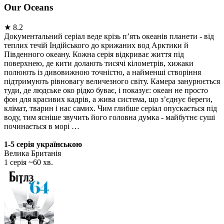
Our Oceans
★
8.2
Документальний серіал веде крізь п’ять океанів планети - від
теплих течій Індійського до крижаних вод Арктики й
Південного океану. Кожна серія відкриває життя під
поверхнею, де кити долають тисячі кілометрів, хижаки
полюють із дивовижною точністю, а найменші створіння
підтримують рівновагу величезного світу. Камера занурюється
туди, де людське око рідко буває, і показує: океан не просто
фон для красивих кадрів, а жива система, що з’єднує береги,
клімат, тварин і нас самих. Чим глибше серіал опускається під
воду, тим ясніше звучить його головна думка - майбутнє суші
починається в морі …
1-5 серія українською
Велика Британія
1 серія ~60 хв.