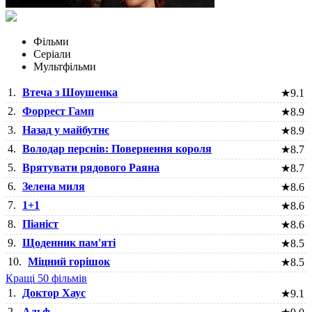
Фільми
Серіали
Мультфільми
1.
Втеча з Шоушенка
★
9.1
2.
Форрест Гамп
★
8.9
3.
Назад у майбутнє
★
8.9
4.
Володар перснів: Повернення короля
★
8.7
5.
Врятувати рядового Раяна
★
8.7
6.
Зелена миля
★
8.6
7.
1+1
★
8.6
8.
Піаніст
★
8.6
9.
Щоденник пам'яті
★
8.5
10.
Міцний горішок
★
8.5
Кращі 50 фільмів
1.
Доктор Хаус
★
9.1
2.
Альф