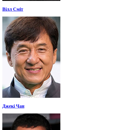
Вілл Сміт
Джекі Чан