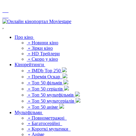
,
Про кіно
« Новини кіно
« Зірки кіно
« HD Трейлери
« Скоро у кіно
Кінорейтинги
« IMDb Top 250
« Премія Оскар
« Топ 50 фільмів
« Топ 50 серіалів
« Топ 50 мультфільмів
« Топ 50 мультсеріалів
« Топ 50 аніме
Мультфільми
« Повнометражні
« Багатосерійні
« Короткі мультики
« Аніме