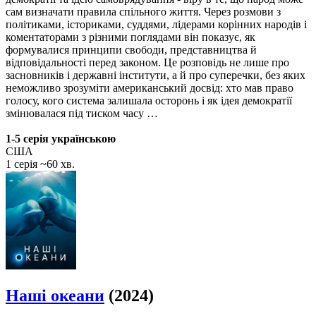
сам визначати правила спільного життя. Через розмови з
політиками, істориками, суддями, лідерами корінних народів і
коментаторами з різними поглядами він показує, як
формувалися принципи свободи, представництва й
відповідальності перед законом. Це розповідь не лише про
засновників і державні інститути, а й про суперечки, без яких
неможливо зрозуміти американський досвід: хто мав право
голосу, кого система залишала осторонь і як ідея демократії
змінювалася під тиском часу …
1-5 серія українською
США
1 серія ~60 хв.
Наші океани
(2024)