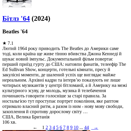
Бітлз '64
(2024)
Beatles '64
★
7.1
Лютий 1964 року приводить The Beatles до Америки саме
тоді, коли країна ще живе тінню вбивства Джона Кеннеді й
шукає новий імпульс. Документальний фільм повертає
перший приїзд гурту до США: натовпи фанатів, телеефір The
Ed Sullivan Show, концерти, готельні кімнати, пресу й
закулісні моменти, де шалений успіх ще виглядає майже
нереальним. Архівні кадри та інтерв’ю показують не лише
чотирьох музикантів у центрі бітломанії, а й Америку на межі
культурного зсуву, де молодь, музика й телебачення
починають говорити голосніше за старі правила. За
ностальгією тут проступає портрет покоління, яке раптом
отримало власний ритм, а разом із ним - нову мову свободи,
захоплення й спротиву дорослому світу …
США, Велика Британія
106 хв.
←
1
2
3
4
5
6
7
8
9
10
...
44
→