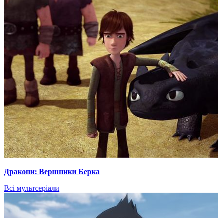
Дракони: Вершники Берка
Всі мультсеріали