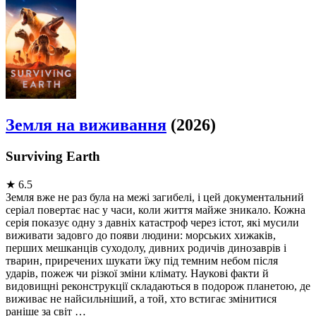
Земля на виживання
(2026)
Surviving Earth
★
6.5
Земля вже не раз була на межі загибелі, і цей документальний
серіал повертає нас у часи, коли життя майже зникало. Кожна
серія показує одну з давніх катастроф через істот, які мусили
виживати задовго до появи людини: морських хижаків,
перших мешканців суходолу, дивних родичів динозаврів і
тварин, приречених шукати їжу під темним небом після
ударів, пожеж чи різкої зміни клімату. Наукові факти й
видовищні реконструкції складаються в подорож планетою, де
виживає не найсильніший, а той, хто встигає змінитися
раніше за світ …