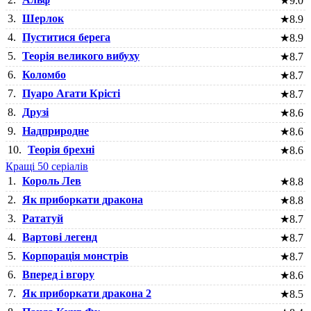
★
9.0
3.
Шерлок
★
8.9
4.
Пуститися берега
★
8.9
5.
Теорія великого вибуху
★
8.7
6.
Коломбо
★
8.7
7.
Пуаро Агати Крісті
★
8.7
8.
Друзі
★
8.6
9.
Надприродне
★
8.6
10.
Теорія брехні
★
8.6
Кращі 50 серіалів
1.
Король Лев
★
8.8
2.
Як приборкати дракона
★
8.8
3.
Рататуй
★
8.7
4.
Вартові легенд
★
8.7
5.
Корпорація монстрів
★
8.7
6.
Вперед і вгору
★
8.6
7.
Як приборкати дракона 2
★
8.5