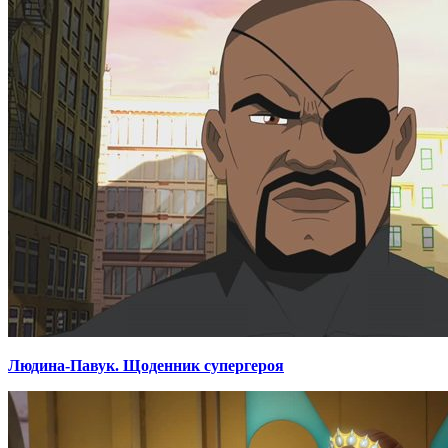
Людина-Павук. Щоденник супергероя