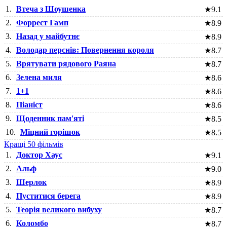
1.
Втеча з Шоушенка
★
9.1
2.
Форрест Гамп
★
8.9
3.
Назад у майбутнє
★
8.9
4.
Володар перснів: Повернення короля
★
8.7
5.
Врятувати рядового Раяна
★
8.7
6.
Зелена миля
★
8.6
7.
1+1
★
8.6
8.
Піаніст
★
8.6
9.
Щоденник пам'яті
★
8.5
10.
Міцний горішок
★
8.5
Кращі 50 фільмів
1.
Доктор Хаус
★
9.1
2.
Альф
★
9.0
3.
Шерлок
★
8.9
4.
Пуститися берега
★
8.9
5.
Теорія великого вибуху
★
8.7
6.
Коломбо
★
8.7