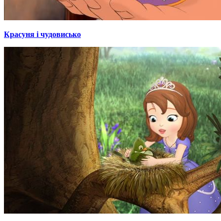
Красуня і чудовисько