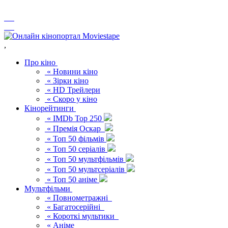
,
Про кіно
« Новини кіно
« Зірки кіно
« HD Трейлери
« Скоро у кіно
Кінорейтинги
« IMDb Top 250
« Премія Оскар
« Топ 50 фільмів
« Топ 50 серіалів
« Топ 50 мультфільмів
« Топ 50 мультсеріалів
« Топ 50 аніме
Мультфільми
« Повнометражні
« Багатосерійні
« Короткі мультики
« Аніме