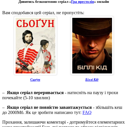
Дивитись безкоштовно серіал «
Гра престолів
» онлайн
Вам сподобався цей серіал, не пропустіть:
Сьоґун
Біллі Кід
–
Якщо серіал переривається
- натисніть на паузу і трохи
почекайте (5-10 хвилин)
–
Якщо серіал не повністю завантажується
- збільшіть кеш
до 2000Мб. Як це зробити написано тут:
FAQ
Прохання, залишаючи коментарі - дотримуйтеся елементарних