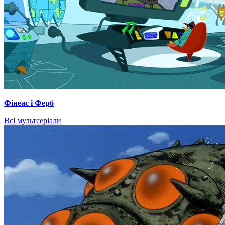
Фінеас і Ферб
Всі мультсеріали