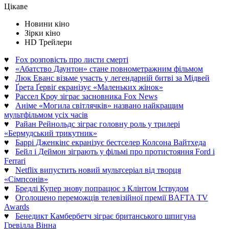
Цікаве
Новини кіно
Зірки кіно
HD Трейлери
♥
Fox розповість про листи смерті
♥
«Абатство Даунтон» стане повнометражним фільмом
♥
Люк Еванс візьме участь у легендарній битві за Мідвей
♥
Ґрета Ґервіґ екранізує «Маленьких жінок»
♥
Рассел Кроу зіграє засновника Fox News
♥
Аніме «Могила світлячків» названо найкращим
мультфільмом усіх часів
♥
Райан Рейнольдс зіграє головну роль у трилері
«Бермудський трикутник»
♥
Баррі Дженкінс екранізує бестселер Колсона Вайтхеда
♥
Бейл і Деймон зіграють у фільмі про протистояння Ford і
Ferrari
♥
Netflix випустить новий мультсеріал від творця
«Сімпсонів»
♥
Бредлі Купер знову попрацює з Клінтом Іствудом
♥
Оголошено переможців телевізійної премії BAFTA TV
Awards
♥
Бенедикт Камбербетч зіграє британського шпигуна
Гревілла Вінна