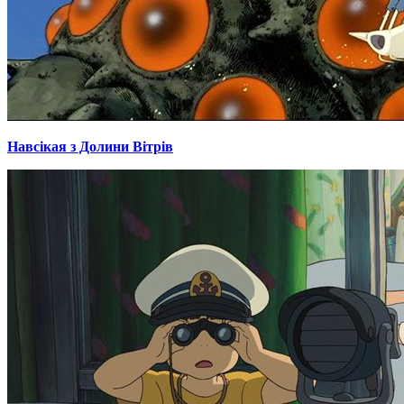
Навсікая з Долини Вітрів