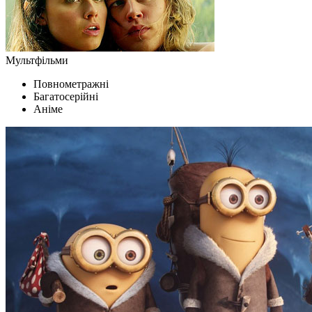
Мультфільми
Повнометражні
Багатосерійні
Аніме