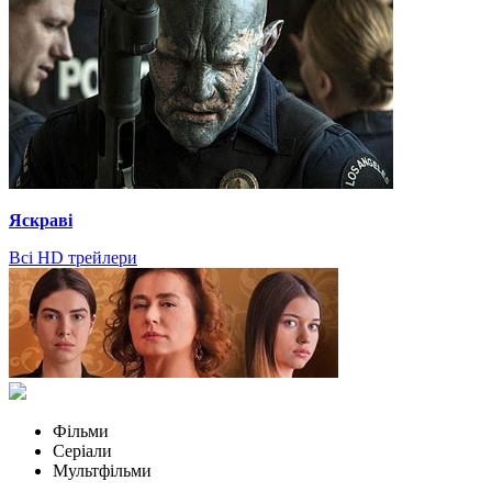
Яскраві
Всі HD трейлери
Фільми
Серіали
Мультфільми