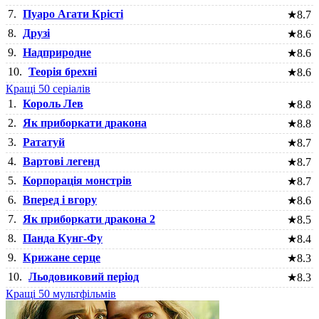
7.
Пуаро Агати Крісті
★
8.7
8.
Друзі
★
8.6
9.
Надприродне
★
8.6
10.
Теорія брехні
★
8.6
Кращі 50 серіалів
1.
Король Лев
★
8.8
2.
Як приборкати дракона
★
8.8
3.
Рататуй
★
8.7
4.
Вартові легенд
★
8.7
5.
Корпорація монстрів
★
8.7
6.
Вперед і вгору
★
8.6
7.
Як приборкати дракона 2
★
8.5
8.
Панда Кунг-Фу
★
8.4
9.
Крижане серце
★
8.3
10.
Льодовиковий період
★
8.3
Кращі 50 мультфільмів