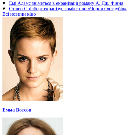
♥
Емі Адамс зніметься в екранізації роману А. Дж. Фінна
♥
Стівен Спілберг екранізує комікс про «Чорних яструбів»
Всі новини кіно
Емма Вотсон