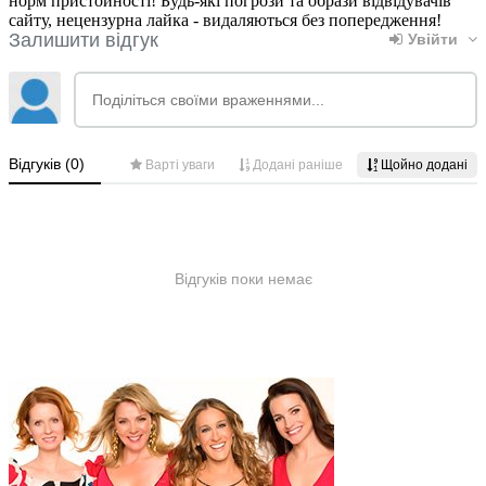
норм пристойності! Будь-які погрози та образи відвідувачів
сайту, нецензурна лайка - видаляються без попередження!