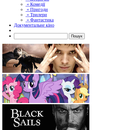
« Комедії
« Пригоди
« Трилери
« Фантастика
Документальне кіно
Пошук