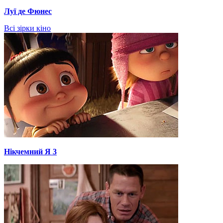
Луї де Фюнес
Всі зірки кіно
Нікчемний Я 3