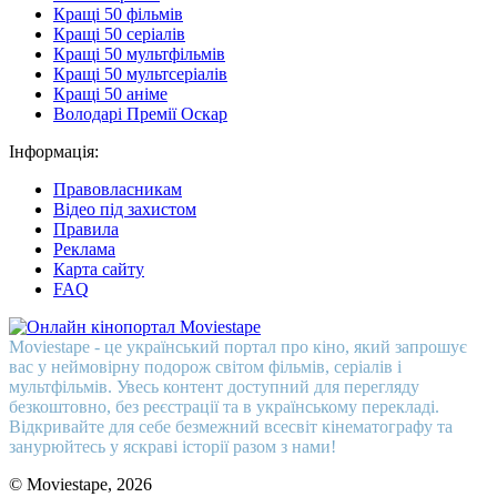
Кращі 50 фільмів
Кращі 50 серіалів
Кращі 50 мультфільмів
Кращі 50 мультсеріалів
Кращі 50 аніме
Володарі Премії Оскар
Інформація:
Правовласникам
Відео під захистом
Правила
Реклама
Карта сайту
FAQ
Moviestape - це український портал про кіно, який запрошує
вас у неймовірну подорож світом фільмів, серіалів і
мультфільмів. Увесь контент доступний для перегляду
безкоштовно, без реєстрації та в українському перекладі.
Відкривайте для себе безмежний всесвіт кінематографу та
занурюйтесь у яскраві історії разом з нами!
© Moviestape, 2026