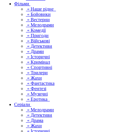
Фільми
« Наше рідне
« Бойовики
« Вестерни
« Мелодрами
« Комедії
« Пригоди
« Військові
« Детективи
« Драми
« Історичні
« Кримінал
« Спортивні
« Трилери
« Жахи
« Фантастика
« Фентезі
« Музичні
« Еротика
Серіали
« Мелодрами
« Детективи
« Драма
« Жахи
« Історичні