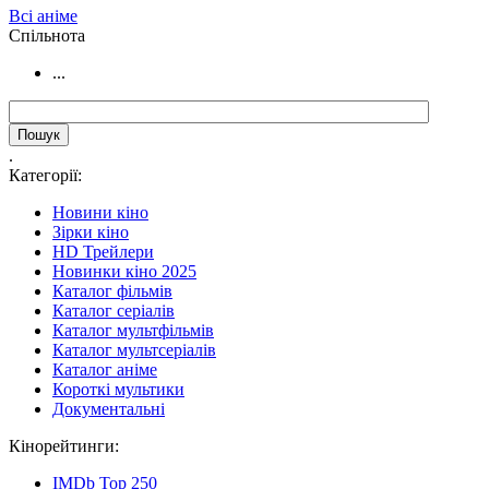
Всі аніме
Cпільнота
...
.
Категорії:
Новини кіно
Зірки кіно
HD Трейлери
Новинки кіно 2025
Каталог фільмів
Каталог серіалів
Каталог мультфільмів
Каталог мультсеріалів
Каталог аніме
Короткі мультики
Документальні
Кінорейтинги:
IMDb Top 250