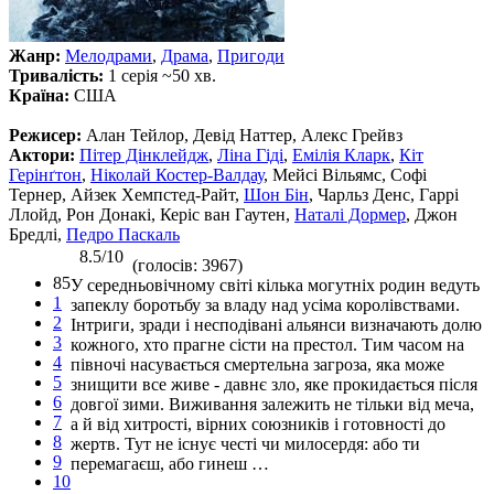
Жанр:
Мелодрами
,
Драма
,
Пригоди
Тривалість:
1 серія ~50 хв.
Країна:
США
Режисер:
Алан Тейлор, Девід Наттер, Алекс Грейвз
Актори:
Пітер Дінклейдж
,
Ліна Гіді
,
Емілія Кларк
,
Кіт
Герінґтон
,
Ніколай Костер-Валдау
, Мейсі Вільямс, Софі
Тернер, Айзек Хемпстед-Райт,
Шон Бін
, Чарльз Денс, Гаррі
Ллойд, Рон Донакі, Керіс ван Гаутен,
Наталі Дормер
, Джон
Бредлі,
Педро Паскаль
8.5/10
(голосів: 3967)
85
У середньовічному світі кілька могутніх родин ведуть
1
запеклу боротьбу за владу над усіма королівствами.
2
Інтриги, зради і несподівані альянси визначають долю
3
кожного, хто прагне сісти на престол. Тим часом на
4
півночі насувається смертельна загроза, яка може
5
знищити все живе - давнє зло, яке прокидається після
6
довгої зими. Виживання залежить не тільки від меча,
7
а й від хитрості, вірних союзників і готовності до
8
жертв. Тут не існує честі чи милосердя: або ти
9
перемагаєш, або гинеш …
10