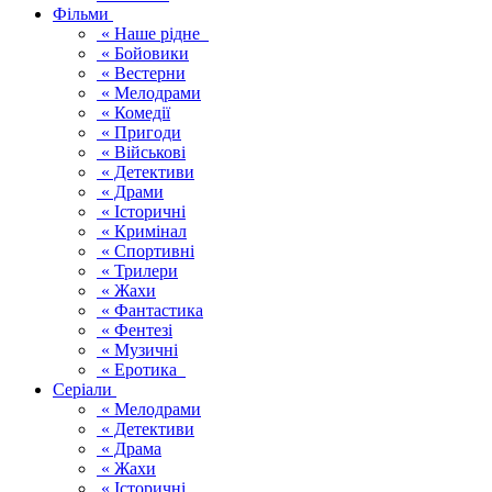
Фільми
« Наше рідне
« Бойовики
« Вестерни
« Мелодрами
« Комедії
« Пригоди
« Військові
« Детективи
« Драми
« Історичні
« Кримінал
« Спортивні
« Трилери
« Жахи
« Фантастика
« Фентезі
« Музичні
« Еротика
Серіали
« Мелодрами
« Детективи
« Драма
« Жахи
« Історичні