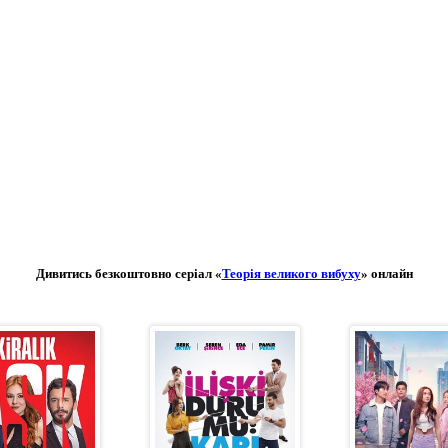
Дивитись безкоштовно серіал «
Теорія великого вибуху
» онлайн