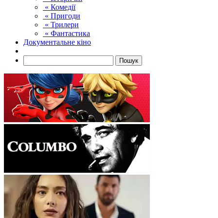
« Комедії
« Пригоди
« Трилери
« Фантастика
Документальне кіно
Пошук