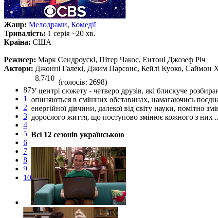
Жанр:
Мелодрами
,
Комедії
Тривалість:
1 серія ~20 хв.
Країна:
США
Режисер:
Марк Сендроускі, Пітер Чакос, Ентоні Джозеф Річ
Актори:
Джонні Галекі, Джим Парсонс, Кейлі Куоко, Саймон Х
8.7/10
(голосів: 2698)
87
У центрі сюжету - четверо друзів, які блискуче розбира
1
опиняються в смішних обставинах, намагаючись поєднати
2
енергійної дівчини, далекої від світу науки, помітно з
3
дорослого життя, що поступово змінює кожного з них ..
4
5
Всі 12 сезонів українською
6
7
8
9
10