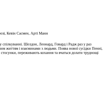
юзі, Кевін Сасмен, Арті Манн
у спілкуванні. Шелдон, Леонард, Говард і Радж раз у раз
ьним життям і взаєминами з людьми. Поява нової сусідки Пенні,
ві стосунки, переживають кохання та вчаться долати труднощі