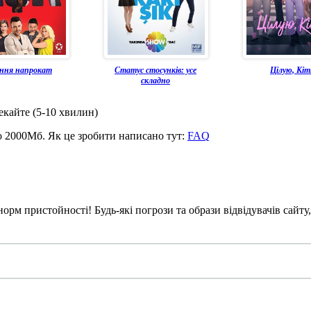
ння напрокат
Статус стосунків: усе
Цілую, Кіт
складно
чекайте (5-10 хвилин)
до 2000Мб. Як це зробити написано тут:
FAQ
рм пристойності! Будь-які погрози та образи відвідувачів сайту