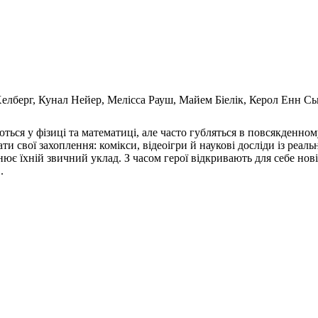
елберг, Кунал Нейер, Мелісса Рауш, Майем Біелік, Керол Енн Сь
ються у фізиці та математиці, але часто губляться в повсякденном
 свої захоплення: комікси, відеоігри й наукові досліди із реал
мінює їхній звичний уклад. З часом герої відкривають для себе но
.