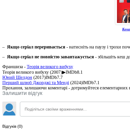
Коха
–
Якщо серіал переривається
- натисніть на паузу і трохи по
–
Якщо серіал не повністю завантажується
- збільшіть кеш 
Франшиза -
Теорія великого вибуху
Теорія великого вибуху
(2007)
▶
IMDb
8.1
Юний Шелдон
(2017)
IMDb
7.7
Перший шлюб Джорджі та Менді
(2024)
IMDb
7.1
Прохання, залишаючи коментарі - дотримуйтеся елементарних но