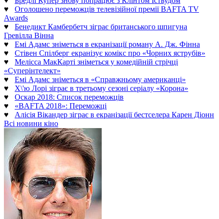
♥
Бредлі Купер знову попрацює з Клінтом Іствудом
♥
Оголошено переможців телевізійної премії BAFTA TV
Awards
♥
Бенедикт Камбербетч зіграє британського шпигуна
Гревілла Вінна
♥
Емі Адамс зніметься в екранізації роману А. Дж. Фінна
♥
Стівен Спілберг екранізує комікс про «Чорних яструбів»
♥
Мелісса МакКарті зніметься у комедійній стрічці
«Суперінтелект»
♥
Емі Адамс зніметься в «Справжньому американці»
♥
Х\'ю Лорі зіграє в третьому сезоні серіалу «Корона»
♥
Оскар 2018: Список переможців
♥
«BAFTA 2018»: Переможці
♥
Алісія Вікандер зіграє в екранізації бестселера Карен Діонн
Всі новини кіно