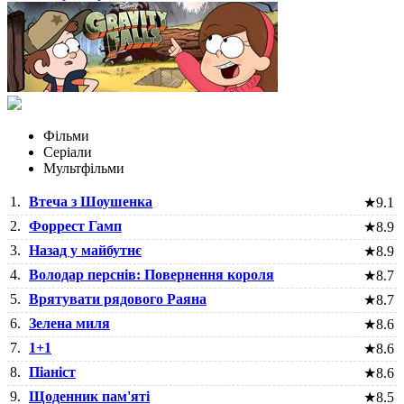
Фільми
Серіали
Мультфільми
1.
Втеча з Шоушенка
★
9.1
2.
Форрест Гамп
★
8.9
3.
Назад у майбутнє
★
8.9
4.
Володар перснів: Повернення короля
★
8.7
5.
Врятувати рядового Раяна
★
8.7
6.
Зелена миля
★
8.6
7.
1+1
★
8.6
8.
Піаніст
★
8.6
9.
Щоденник пам'яті
★
8.5