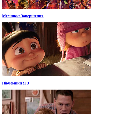
Месники: Завершення
Нікчемний Я 3