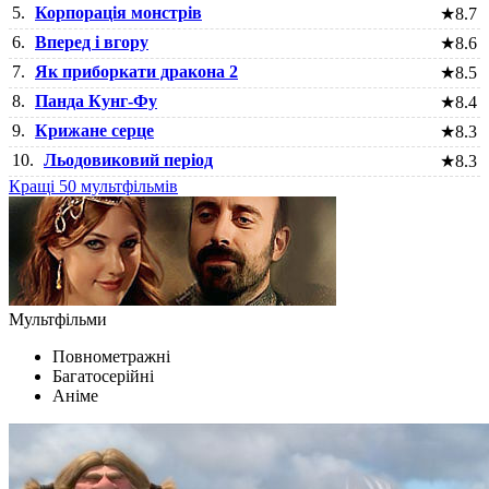
5.
Корпорація монстрів
★
8.7
6.
Вперед і вгору
★
8.6
7.
Як приборкати дракона 2
★
8.5
8.
Панда Кунг-Фу
★
8.4
9.
Крижане серце
★
8.3
10.
Льодовиковий період
★
8.3
Кращі 50 мультфільмів
Мультфільми
Повнометражні
Багатосерійні
Аніме