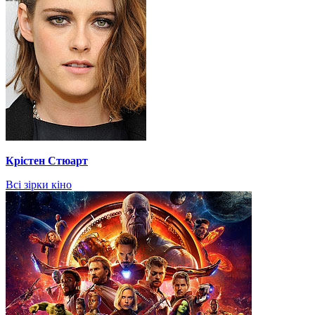
Крістен Стюарт
Всі зірки кіно