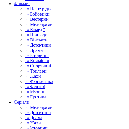
Фільми
« Наше рідне
« Бойовики
« Вестерни
« Мелодрами
« Комедії
« Пригоди
« Військові
« Детективи
« Драми
« Історичні
« Кримінал
« Спортивні
« Трилери
« Жахи
« Фантастика
« Фентезі
« Музичні
« Еротика
Серіали
« Мелодрами
« Детективи
« Драма
« Жахи
« Історичні