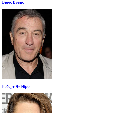
Брюс Вілліс
Роберт Де Ніро