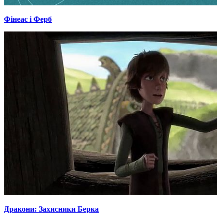
Фінеас і Ферб
Дракони: Захисники Берка