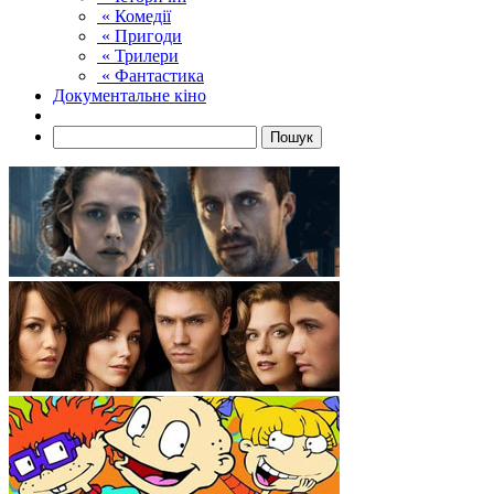
« Комедії
« Пригоди
« Трилери
« Фантастика
Документальне кіно
Пошук