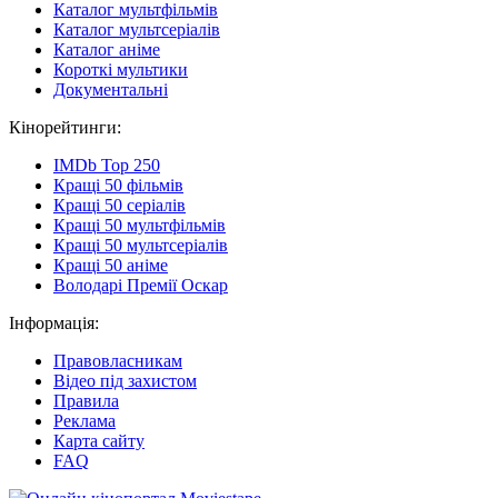
Каталог мультфільмів
Каталог мультсеріалів
Каталог аніме
Короткі мультики
Документальні
Кінорейтинги:
IMDb Top 250
Кращі 50 фільмів
Кращі 50 серіалів
Кращі 50 мультфільмів
Кращі 50 мультсеріалів
Кращі 50 аніме
Володарі Премії Оскар
Інформація:
Правовласникам
Відео під захистом
Правила
Реклама
Карта сайту
FAQ