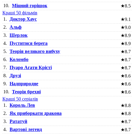
10.
Міцний горішок
★
8.5
Кращі 50 фільмів
1.
Доктор Хаус
★
9.1
2.
Альф
★
9.0
3.
Шерлок
★
8.9
4.
Пуститися берега
★
8.9
5.
Теорія великого вибуху
★
8.7
6.
Коломбо
★
8.7
7.
Пуаро Агати Крісті
★
8.7
8.
Друзі
★
8.6
9.
Надприродне
★
8.6
10.
Теорія брехні
★
8.6
Кращі 50 серіалів
1.
Король Лев
★
8.8
2.
Як приборкати дракона
★
8.8
3.
Рататуй
★
8.7
4.
Вартові легенд
★
8.7