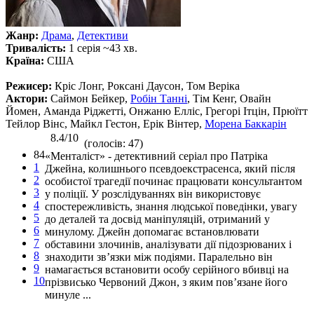
Жанр:
Драма
,
Детективи
Тривалість:
1 серія ~43 хв.
Країна:
США
Режисер:
Кріс Лонг, Роксані Даусон, Том Веріка
Актори:
Саймон Бейкер,
Робін Танні
, Тім Кенг, Овайн
Йомен, Аманда Ріджетті, Онжаню Елліс, Грегорі Ітцін, Прюїтт
Тейлор Вінс, Майкл Гестон, Ерік Вінтер,
Морена Баккарін
8.4/10
(голосів: 47)
84
«Менталіст» - детективний серіал про Патріка
1
Джейна, колишнього псевдоекстрасенса, який після
2
особистої трагедії починає працювати консультантом
3
у поліції. У розслідуваннях він використовує
4
спостережливість, знання людської поведінки, увагу
5
до деталей та досвід маніпуляцій, отриманий у
6
минулому. Джейн допомагає встановлювати
7
обставини злочинів, аналізувати дії підозрюваних і
8
знаходити зв’язки між подіями. Паралельно він
9
намагається встановити особу серійного вбивці на
10
прізвисько Червоний Джон, з яким пов’язане його
минуле ...