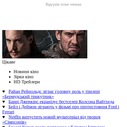
Цікаве
Новини кіно
Зірки кіно
HD Трейлери
♥
Райан Рейнольдс зіграє головну роль у трилері
«Бермудський трикутник»
♥
Баррі Дженкінс екранізує бестселер Колсона Вайтхеда
♥
Бейл і Деймон зіграють у фільмі про протистояння Ford і
Ferrari
♥
Netflix випустить новий мультсеріал від творця
«Сімпсонів»