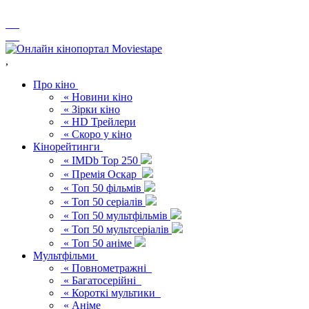
,
Про кіно
« Новини кіно
« Зірки кіно
« HD Трейлери
« Скоро у кіно
Кінорейтинги
« IMDb Top 250
« Премія Оскар
« Топ 50 фільмів
« Топ 50 серіалів
« Топ 50 мультфільмів
« Топ 50 мультсеріалів
« Топ 50 аніме
Мультфільми
« Повнометражні
« Багатосерійні
« Короткі мультики
« Аніме