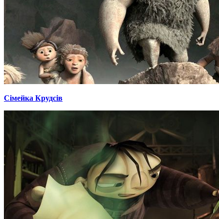
Сімейка Крудсів