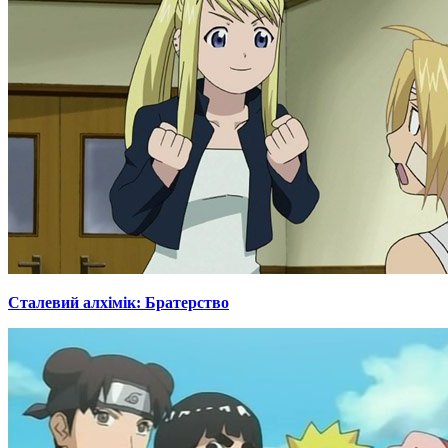
Сталевий алхімік: Братерство