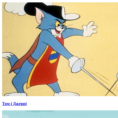
Том і Джеррі