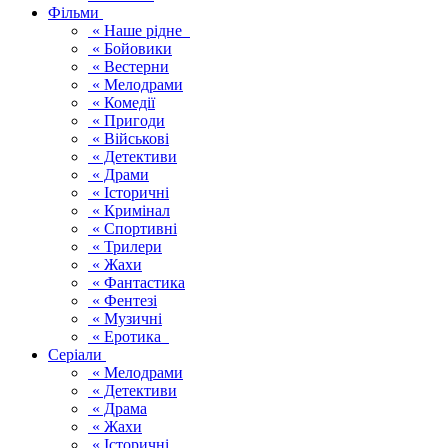
Фільми
« Наше рідне
« Бойовики
« Вестерни
« Мелодрами
« Комедії
« Пригоди
« Військові
« Детективи
« Драми
« Історичні
« Кримінал
« Спортивні
« Трилери
« Жахи
« Фантастика
« Фентезі
« Музичні
« Еротика
Серіали
« Мелодрами
« Детективи
« Драма
« Жахи
« Історичні