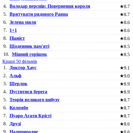
4.
Володар перснів: Повернення короля
★
8.7
5.
Врятувати рядового Раяна
★
8.7
6.
Зелена миля
★
8.6
7.
1+1
★
8.6
8.
Піаніст
★
8.6
9.
Щоденник пам'яті
★
8.5
10.
Міцний горішок
★
8.5
Кращі 50 фільмів
1.
Доктор Хаус
★
9.1
2.
Альф
★
9.0
3.
Шерлок
★
8.9
4.
Пуститися берега
★
8.9
5.
Теорія великого вибуху
★
8.7
6.
Коломбо
★
8.7
7.
Пуаро Агати Крісті
★
8.7
8.
Друзі
★
8.6
9.
Надприродне
★
8.6