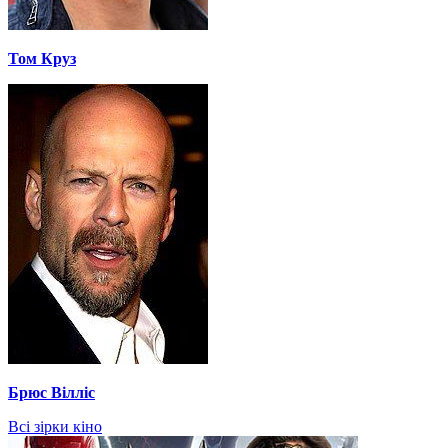
Том Круз
Брюс Вілліс
Всі зірки кіно