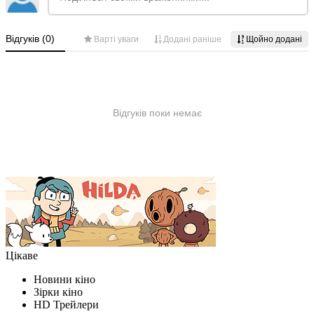
Цікаве
Новини кіно
Зірки кіно
HD Трейлери