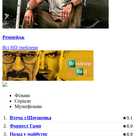
Ремпейдж
Всі HD трейлери
Фільми
Серіали
Мультфільми
1.
Втеча з Шоушенка
★
9.1
2.
Форрест Гамп
★
8.9
3.
Назад у майбутнє
★
8.9