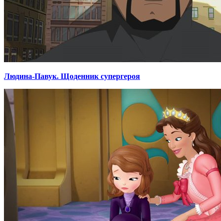
Людина-Павук. Щоденник супергероя