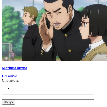
Магічна битва
Всі аніме
Cпільнота
...
.