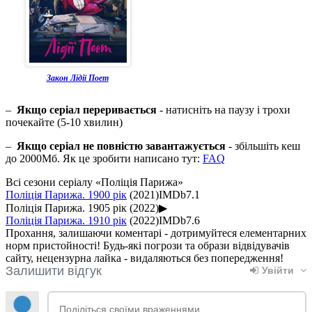
Закон Лідії Поет
–
Якщо серіал переривається
- натисніть на паузу і трохи
почекайте (5-10 хвилин)
–
Якщо серіал не повністю завантажується
- збільшіть кеш
до 2000Мб. Як це зробити написано тут:
FAQ
Всі сезони серіалу «Поліція Парижа»
Поліція Парижа. 1900 рік
(2021)
IMDb
7.1
Поліція Парижа. 1905 рік
(2022)
▶
Поліція Парижа. 1910 рік
(2022)
IMDb
7.6
Прохання, залишаючи коментарі - дотримуйтеся елементарних
норм пристойності! Будь-які погрози та образи відвідувачів
сайту, нецензурна лайка - видаляються без попередження!