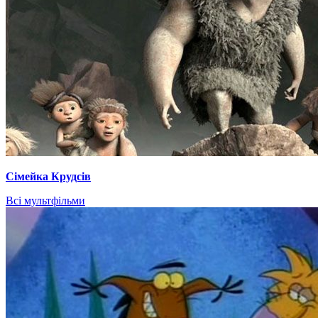
Сімейка Крудсів
Всі мультфільми