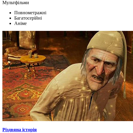
Мультфільми
Повнометражні
Багатосерійні
Аніме
Різдвяна історія