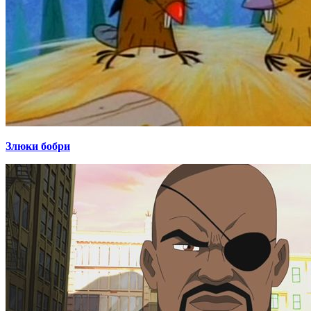
Злюки бобри