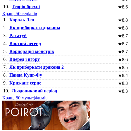
10.
Теорія брехні
★
8.6
Кращі 50 серіалів
1.
Король Лев
★
8.8
2.
Як приборкати дракона
★
8.8
3.
Рататуй
★
8.7
4.
Вартові легенд
★
8.7
5.
Корпорація монстрів
★
8.7
6.
Вперед і вгору
★
8.6
7.
Як приборкати дракона 2
★
8.5
8.
Панда Кунг-Фу
★
8.4
9.
Крижане серце
★
8.3
10.
Льодовиковий період
★
8.3
Кращі 50 мультфільмів