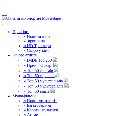
,
Про кіно
« Новини кіно
« Зірки кіно
« HD Трейлери
« Скоро у кіно
Кінорейтинги
« IMDb Top 250
« Премія Оскар
« Топ 50 фільмів
« Топ 50 серіалів
« Топ 50 мультфільмів
« Топ 50 мультсеріалів
« Топ 50 аніме
Мультфільми
« Повнометражні
« Багатосерійні
« Короткі мультики
« Аніме