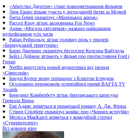
♥
«Абатство Даунтон» стане повнометражним фільмом
♥
Люк Еванс візьме участь у легендарній битві за Мідвей
♥
Ґрета Ґервіґ екранізує «Маленьких жінок»
♥
Рассел Кроу зіграє засновника Fox News
♥
Аніме «Могила світлячків» названо найкращим
мультфільмом усіх часів
♥
Райан Рейнольдс зіграє головну роль у трилері
«Бермудський трикутник»
♥
Баррі Дженкінс екранізує бестселер Колсона Вайтхеда
♥
Бейл і Деймон зіграють у фільмі про протистояння Ford і
Ferrari
♥
Netflix випустить новий мультсеріал від творця
«Сімпсонів»
♥
Бредлі Купер знову попрацює з Клінтом Іствудом
♥
Оголошено переможців телевізійної премії BAFTA TV
Awards
♥
Бенедикт Камбербетч зіграє британського шпигуна
Гревілла Вінна
♥
Емі Адамс зніметься в екранізації роману А. Дж. Фінна
♥
Стівен Спілберг екранізує комікс про «Чорних яструбів»
♥
Мелісса МакКарті зніметься у комедійній стрічці
«Суперінтелект»
Всі новини кіно