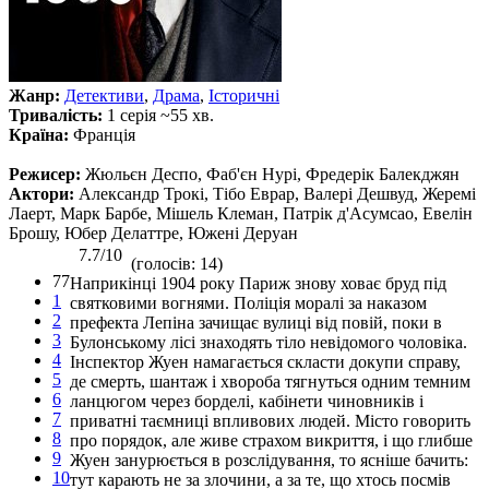
Жанр:
Детективи
,
Драма
,
Історичні
Тривалість:
1 серія ~55 хв.
Країна:
Франція
Режисер:
Жюльєн Деспо, Фаб'єн Нурі, Фредерік Балекджян
Актори:
Александр Трокі, Тібо Еврар, Валері Дешвуд, Жеремі
Лаерт, Марк Барбе, Мішель Клеман, Патрік д'Асумсао, Евелін
Брошу, Юбер Делаттре, Южені Деруан
7.7/10
(голосів: 14)
77
Наприкінці 1904 року Париж знову ховає бруд під
1
святковими вогнями. Поліція моралі за наказом
2
префекта Лепіна зачищає вулиці від повій, поки в
3
Булонському лісі знаходять тіло невідомого чоловіка.
4
Інспектор Жуен намагається скласти докупи справу,
5
де смерть, шантаж і хвороба тягнуться одним темним
6
ланцюгом через борделі, кабінети чиновників і
7
приватні таємниці впливових людей. Місто говорить
8
про порядок, але живе страхом викриття, і що глибше
9
Жуен занурюється в розслідування, то ясніше бачить:
10
тут карають не за злочини, а за те, що хтось посмів