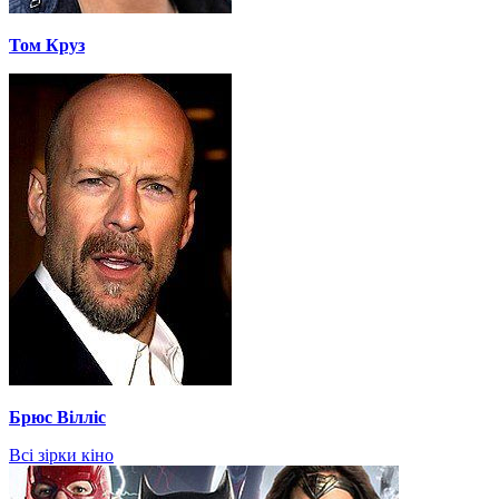
Том Круз
Брюс Вілліс
Всі зірки кіно