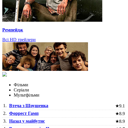
Ремпейдж
Всі HD трейлери
Фільми
Серіали
Мультфільми
1.
Втеча з Шоушенка
★
9.1
2.
Форрест Гамп
★
8.9
3.
Назад у майбутнє
★
8.9