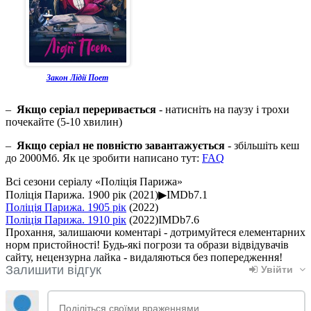
Закон Лідії Поет
–
Якщо серіал переривається
- натисніть на паузу і трохи
почекайте (5-10 хвилин)
–
Якщо серіал не повністю завантажується
- збільшіть кеш
до 2000Мб. Як це зробити написано тут:
FAQ
Всі сезони серіалу «Поліція Парижа»
Поліція Парижа. 1900 рік
(2021)
▶
IMDb
7.1
Поліція Парижа. 1905 рік
(2022)
Поліція Парижа. 1910 рік
(2022)
IMDb
7.6
Прохання, залишаючи коментарі - дотримуйтеся елементарних
норм пристойності! Будь-які погрози та образи відвідувачів
сайту, нецензурна лайка - видаляються без попередження!