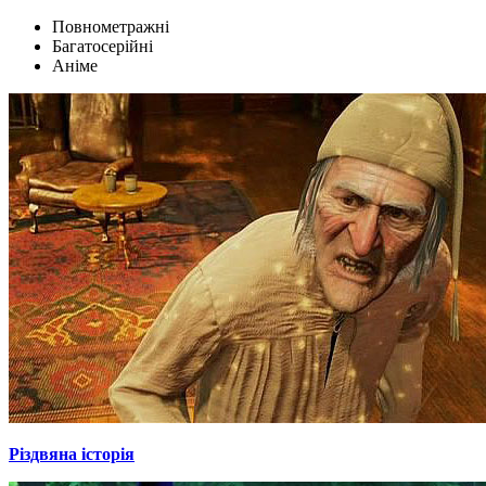
Повнометражні
Багатосерійні
Аніме
Різдвяна історія