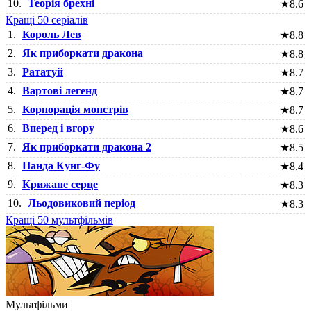
10.
Теорія брехні
★
8.6
Кращі 50 серіалів
1.
Король Лев
★
8.8
2.
Як приборкати дракона
★
8.8
3.
Рататуй
★
8.7
4.
Вартові легенд
★
8.7
5.
Корпорація монстрів
★
8.7
6.
Вперед і вгору
★
8.6
7.
Як приборкати дракона 2
★
8.5
8.
Панда Кунг-Фу
★
8.4
9.
Крижане серце
★
8.3
10.
Льодовиковий період
★
8.3
Кращі 50 мультфільмів
Мультфільми