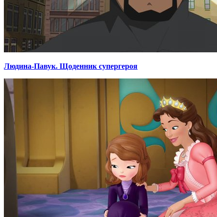
Людина-Павук. Щоденник супергероя