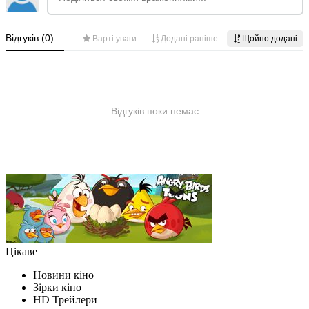
Цікаве
Новини кіно
Зірки кіно
HD Трейлери