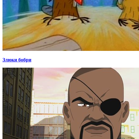
Злюки бобри