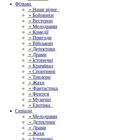
Фільми
« Наше рідне
« Бойовики
« Вестерни
« Мелодрами
« Комедії
« Пригоди
« Військові
« Детективи
« Драми
« Історичні
« Кримінал
« Спортивні
« Трилери
« Жахи
« Фантастика
« Фентезі
« Музичні
« Еротика
Серіали
« Мелодрами
« Детективи
« Драма
« Жахи
« Історичні