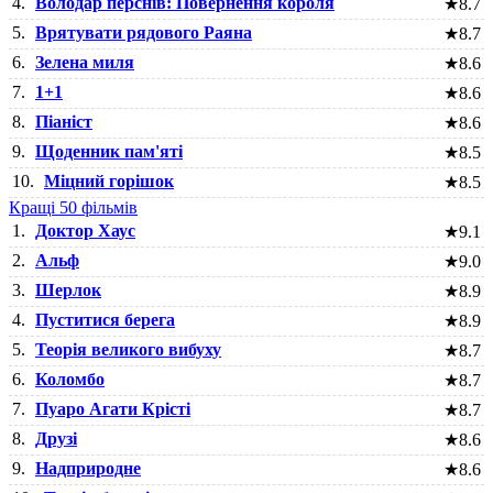
4.
Володар перснів: Повернення короля
★
8.7
5.
Врятувати рядового Раяна
★
8.7
6.
Зелена миля
★
8.6
7.
1+1
★
8.6
8.
Піаніст
★
8.6
9.
Щоденник пам'яті
★
8.5
10.
Міцний горішок
★
8.5
Кращі 50 фільмів
1.
Доктор Хаус
★
9.1
2.
Альф
★
9.0
3.
Шерлок
★
8.9
4.
Пуститися берега
★
8.9
5.
Теорія великого вибуху
★
8.7
6.
Коломбо
★
8.7
7.
Пуаро Агати Крісті
★
8.7
8.
Друзі
★
8.6
9.
Надприродне
★
8.6