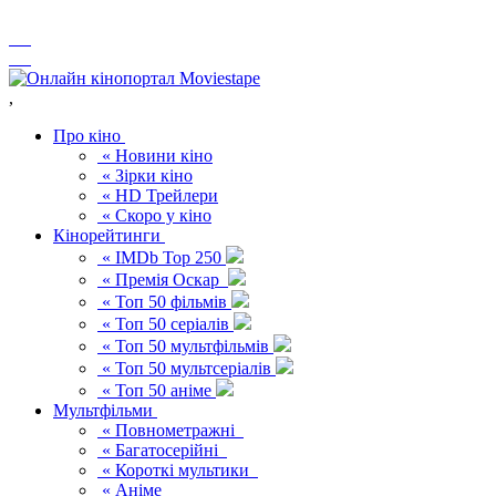
,
Про кіно
« Новини кіно
« Зірки кіно
« HD Трейлери
« Скоро у кіно
Кінорейтинги
« IMDb Top 250
« Премія Оскар
« Топ 50 фільмів
« Топ 50 серіалів
« Топ 50 мультфільмів
« Топ 50 мультсеріалів
« Топ 50 аніме
Мультфільми
« Повнометражні
« Багатосерійні
« Короткі мультики
« Аніме