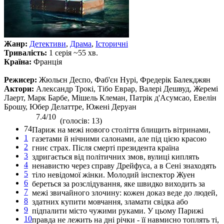
Жанр:
Детективи
,
Драма
,
Історичні
Тривалість:
1 серія ~55 хв.
Країна:
Франція
Режисер:
Жюльєн Деспо, Фаб'єн Нурі, Фредерік Балекджян
Актори:
Александр Трокі, Тібо Еврар, Валері Дешвуд, Жеремі
Лаерт, Марк Барбе, Мішель Клеман, Патрік д'Асумсао, Евелін
Брошу, Юбер Делаттре, Южені Деруан
7.4/10
(голосів: 13)
74
Париж на межі нового століття блищить вітринами,
1
газетами й нічними салонами, але під цією красою
2
гниє страх. Після смерті президента країна
3
здригається від політичних змов, вулиці киплять
4
ненавистю через справу Дрейфуса, а в Сені знаходять
5
тіло невідомої жінки. Молодий інспектор Жуен
6
береться за розслідування, яке швидко виходить за
7
межі звичайного злочину: кожен доказ веде до людей,
8
здатних купити мовчання, зламати свідка або
9
підпалити місто чужими руками. У цьому Парижі
10
правда не лежить на дні річки - її навмисно топлять ті,