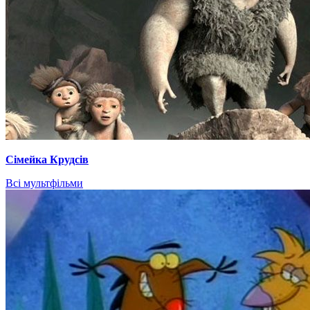
Сімейка Крудсів
Всі мультфільми