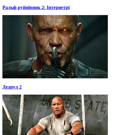
Ральф-руйнівник 2: Інтернетрі
Дедпул 2