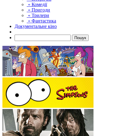
« Комедії
« Пригоди
« Трилери
« Фантастика
Документальне кіно
Пошук