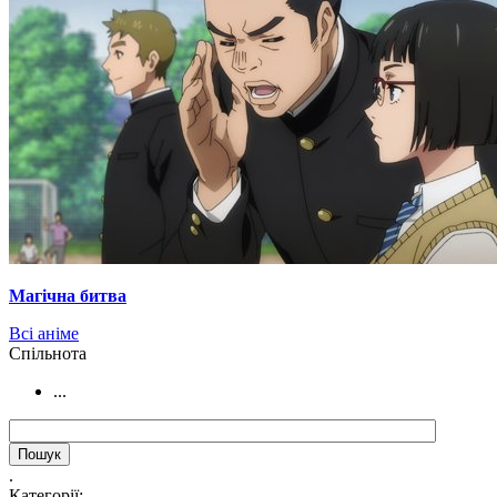
Магічна битва
Всі аніме
Cпільнота
...
.
Категорії: