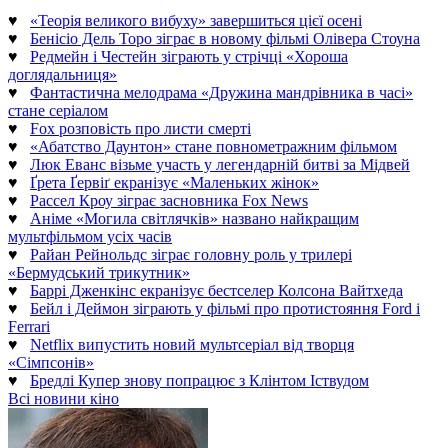
♥
«Теорія великого вибуху» завершиться цієї осені
♥
Бенісіо Дель Торо зіграє в новому фільмі Олівера Стоуна
♥
Редмейн і Честейн зіграють у стрічці «Хороша
доглядальниця»
♥
Фантастична мелодрама «Дружина мандрівника в часі»
стане серіалом
♥
Fox розповість про листи смерті
♥
«Абатство Даунтон» стане повнометражним фільмом
♥
Люк Еванс візьме участь у легендарній битві за Мідвей
♥
Ґрета Ґервіґ екранізує «Маленьких жінок»
♥
Рассел Кроу зіграє засновника Fox News
♥
Аніме «Могила світлячків» названо найкращим
мультфільмом усіх часів
♥
Райан Рейнольдс зіграє головну роль у трилері
«Бермудський трикутник»
♥
Баррі Дженкінс екранізує бестселер Колсона Вайтхеда
♥
Бейл і Деймон зіграють у фільмі про протистояння Ford і
Ferrari
♥
Netflix випустить новий мультсеріал від творця
«Сімпсонів»
♥
Бредлі Купер знову попрацює з Клінтом Іствудом
Всі новини кіно