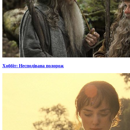
Хоббіт: Несподівана подорож