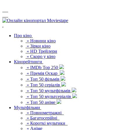
,
Про кіно
« Новини кіно
« Зірки кіно
« HD Трейлери
« Скоро у кіно
Кінорейтинги
« IMDb Top 250
« Премія Оскар
« Топ 50 фільмів
« Топ 50 серіалів
« Топ 50 мультфільмів
« Топ 50 мультсеріалів
« Топ 50 аніме
Мультфільми
« Повнометражні
« Багатосерійні
« Короткі мультики
« Аніме