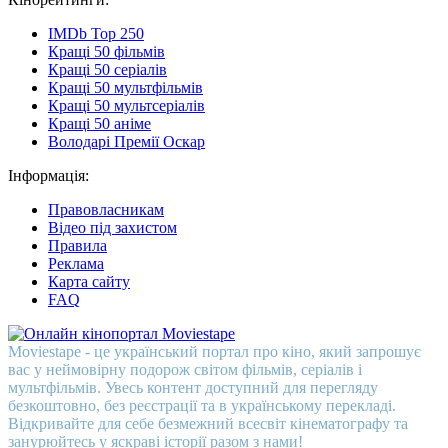
IMDb Top 250
Кращі 50 фільмів
Кращі 50 серіалів
Кращі 50 мультфільмів
Кращі 50 мультсеріалів
Кращі 50 аніме
Володарі Премії Оскар
Інформація:
Правовласникам
Відео під захистом
Правила
Реклама
Карта сайту
FAQ
Moviestape - це український портал про кіно, який запрошує
вас у неймовірну подорож світом фільмів, серіалів і
мультфільмів. Увесь контент доступний для перегляду
безкоштовно, без реєстрації та в українському перекладі.
Відкривайте для себе безмежний всесвіт кінематографу та
занурюйтесь у яскраві історії разом з нами!