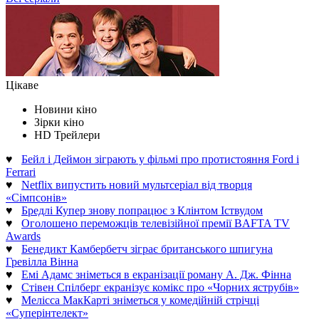
Цікаве
Новини кіно
Зірки кіно
HD Трейлери
♥
Бейл і Деймон зіграють у фільмі про протистояння Ford і
Ferrari
♥
Netflix випустить новий мультсеріал від творця
«Сімпсонів»
♥
Бредлі Купер знову попрацює з Клінтом Іствудом
♥
Оголошено переможців телевізійної премії BAFTA TV
Awards
♥
Бенедикт Камбербетч зіграє британського шпигуна
Гревілла Вінна
♥
Емі Адамс зніметься в екранізації роману А. Дж. Фінна
♥
Стівен Спілберг екранізує комікс про «Чорних яструбів»
♥
Мелісса МакКарті зніметься у комедійній стрічці
«Суперінтелект»