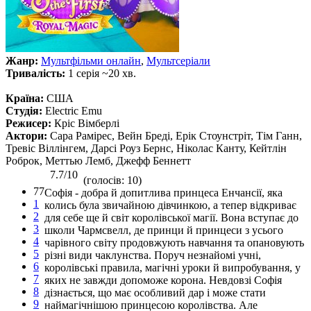
Жанр:
Мультфільми онлайн
,
Мультсеріали
Тривалість:
1 серія ~20 хв.
Країна:
США
Студія:
Electric Emu
Режисер:
Кріс Вімберлі
Актори:
Сара Рамірес, Вейн Бреді, Ерік Стоунстріт, Тім Ганн,
Тревіс Віллінгем, Дарсі Роуз Бернс, Ніколас Канту, Кейтлін
Роброк, Меттью Лемб, Джефф Беннетт
7.7/10
(голосів: 10)
77
Софія - добра й допитлива принцеса Енчансії, яка
1
колись була звичайною дівчинкою, а тепер відкриває
2
для себе ще й світ королівської магії. Вона вступає до
3
школи Чармсвелл, де принци й принцеси з усього
4
чарівного світу продовжують навчання та опановують
5
різні види чаклунства. Поруч незнайомі учні,
6
королівські правила, магічні уроки й випробування, у
7
яких не завжди допоможе корона. Невдовзі Софія
8
дізнається, що має особливий дар і може стати
9
наймагічнішою принцесою королівства. Але