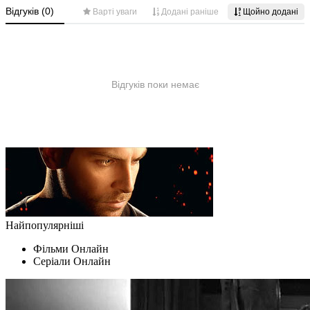
Найпопулярніші
Фільми Oнлайн
Серіали Oнлайн