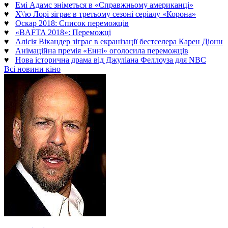
♥
Емі Адамс зніметься в «Справжньому американці»
♥
Х\'ю Лорі зіграє в третьому сезоні серіалу «Корона»
♥
Оскар 2018: Список переможців
♥
«BAFTA 2018»: Переможці
♥
Алісія Вікандер зіграє в екранізації бестселера Карен Діонн
♥
Анімаційна премія «Енні» оголосила переможців
♥
Нова історична драма від Джуліана Феллоуза для NBC
Всі новини кіно