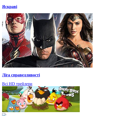
Яскраві
Ліга справедливості
Всі HD трейлери