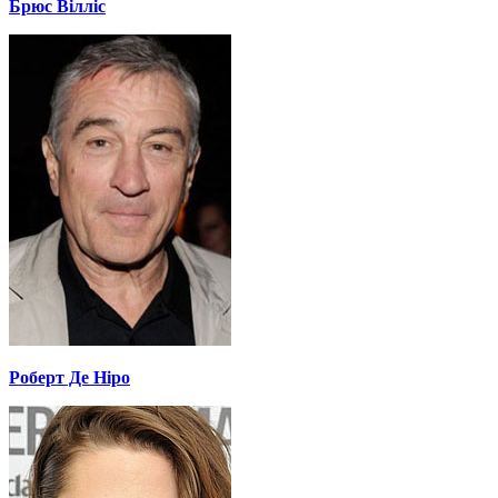
Брюс Вілліс
Роберт Де Ніро