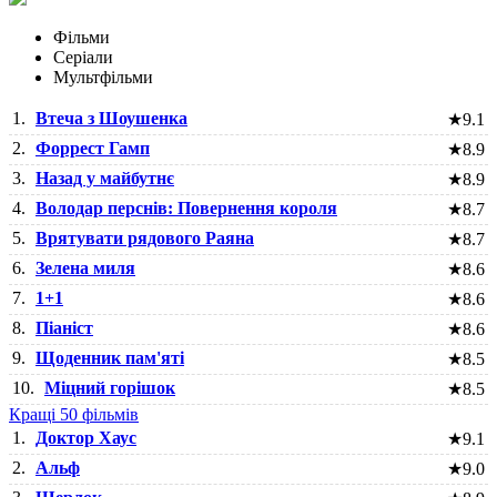
Фільми
Серіали
Мультфільми
1.
Втеча з Шоушенка
★
9.1
2.
Форрест Гамп
★
8.9
3.
Назад у майбутнє
★
8.9
4.
Володар перснів: Повернення короля
★
8.7
5.
Врятувати рядового Раяна
★
8.7
6.
Зелена миля
★
8.6
7.
1+1
★
8.6
8.
Піаніст
★
8.6
9.
Щоденник пам'яті
★
8.5
10.
Міцний горішок
★
8.5
Кращі 50 фільмів
1.
Доктор Хаус
★
9.1
2.
Альф
★
9.0