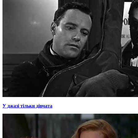
У джазі тільки дівчата