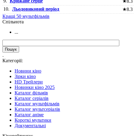
9.
Крижане серце
★
8.3
10.
Льодовиковий період
★
8.3
Кращі 50 мультфільмів
Cпільнота
...
.
Категорії:
Новини кіно
Зірки кіно
HD Трейлери
Новинки кіно 2025
Каталог фільмів
Каталог серіалів
Каталог мультфільмів
Каталог мультсеріалів
Каталог аніме
Короткі мультики
Документальні
Кінорейтинги: