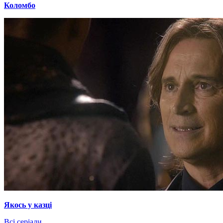
Коломбо
Якось у казці
Всі серіали