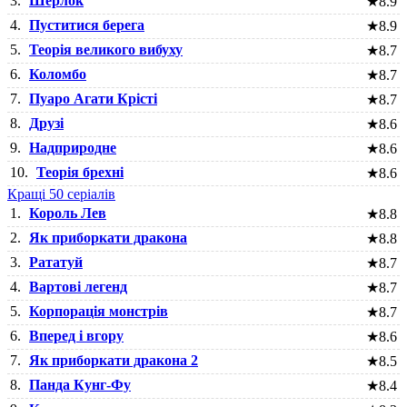
3.
Шерлок
★
8.9
4.
Пуститися берега
★
8.9
5.
Теорія великого вибуху
★
8.7
6.
Коломбо
★
8.7
7.
Пуаро Агати Крісті
★
8.7
8.
Друзі
★
8.6
9.
Надприродне
★
8.6
10.
Теорія брехні
★
8.6
Кращі 50 серіалів
1.
Король Лев
★
8.8
2.
Як приборкати дракона
★
8.8
3.
Рататуй
★
8.7
4.
Вартові легенд
★
8.7
5.
Корпорація монстрів
★
8.7
6.
Вперед і вгору
★
8.6
7.
Як приборкати дракона 2
★
8.5
8.
Панда Кунг-Фу
★
8.4