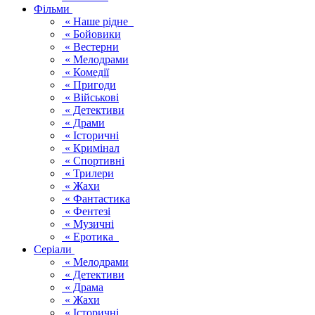
Фільми
« Наше рідне
« Бойовики
« Вестерни
« Мелодрами
« Комедії
« Пригоди
« Військові
« Детективи
« Драми
« Історичні
« Кримінал
« Спортивні
« Трилери
« Жахи
« Фантастика
« Фентезі
« Музичні
« Еротика
Серіали
« Мелодрами
« Детективи
« Драма
« Жахи
« Історичні