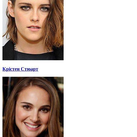
Крістен Стюарт