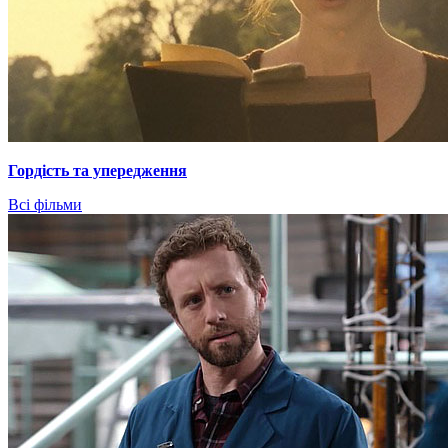
Гордiсть та упередження
Всі фільми