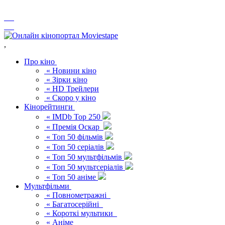
,
Про кіно
« Новини кіно
« Зірки кіно
« HD Трейлери
« Скоро у кіно
Кінорейтинги
« IMDb Top 250
« Премія Оскар
« Топ 50 фільмів
« Топ 50 серіалів
« Топ 50 мультфільмів
« Топ 50 мультсеріалів
« Топ 50 аніме
Мультфільми
« Повнометражні
« Багатосерійні
« Короткі мультики
« Аніме