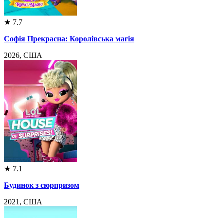
★
7.7
Софія Прекрасна: Королівська магія
2026, США
★
7.1
Будинок з сюрпризом
2021, США