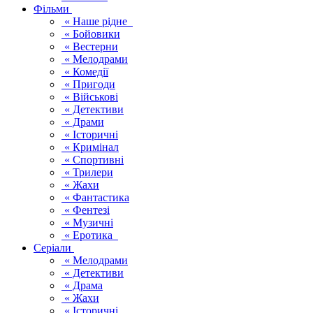
Фільми
« Наше рідне
« Бойовики
« Вестерни
« Мелодрами
« Комедії
« Пригоди
« Військові
« Детективи
« Драми
« Історичні
« Кримінал
« Спортивні
« Трилери
« Жахи
« Фантастика
« Фентезі
« Музичні
« Еротика
Серіали
« Мелодрами
« Детективи
« Драма
« Жахи
« Історичні