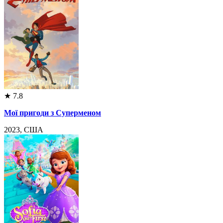
★
7.8
Мої пригоди з Суперменом
2023, США