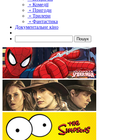
« Комедії
« Пригоди
« Трилери
« Фантастика
Документальне кіно
Пошук