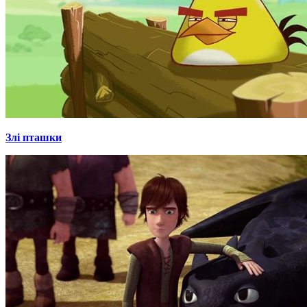
Злі пташки