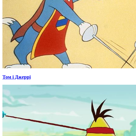
Том і Джеррі