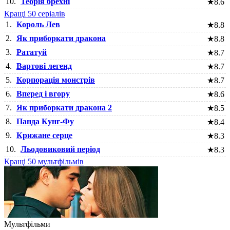
10.
Теорія брехні
★
8.6
Кращі 50 серіалів
1.
Король Лев
★
8.8
2.
Як приборкати дракона
★
8.8
3.
Рататуй
★
8.7
4.
Вартові легенд
★
8.7
5.
Корпорація монстрів
★
8.7
6.
Вперед і вгору
★
8.6
7.
Як приборкати дракона 2
★
8.5
8.
Панда Кунг-Фу
★
8.4
9.
Крижане серце
★
8.3
10.
Льодовиковий період
★
8.3
Кращі 50 мультфільмів
Мультфільми