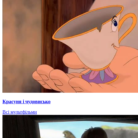
Красуня і чудовисько
Всі мультфільми