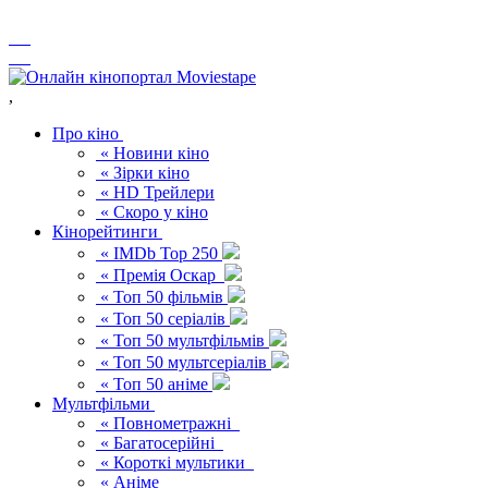
,
Про кіно
« Новини кіно
« Зірки кіно
« HD Трейлери
« Скоро у кіно
Кінорейтинги
« IMDb Top 250
« Премія Оскар
« Топ 50 фільмів
« Топ 50 серіалів
« Топ 50 мультфільмів
« Топ 50 мультсеріалів
« Топ 50 аніме
Мультфільми
« Повнометражні
« Багатосерійні
« Короткі мультики
« Аніме