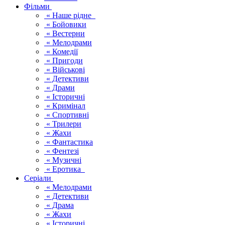
Фільми
« Наше рідне
« Бойовики
« Вестерни
« Мелодрами
« Комедії
« Пригоди
« Військові
« Детективи
« Драми
« Історичні
« Кримінал
« Спортивні
« Трилери
« Жахи
« Фантастика
« Фентезі
« Музичні
« Еротика
Серіали
« Мелодрами
« Детективи
« Драма
« Жахи
« Історичні