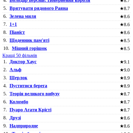
4.
Володар перснів: Повернення короля
★
8.7
5.
Врятувати рядового Раяна
★
8.7
6.
Зелена миля
★
8.6
7.
1+1
★
8.6
8.
Піаніст
★
8.6
9.
Щоденник пам'яті
★
8.5
10.
Міцний горішок
★
8.5
Кращі 50 фільмів
1.
Доктор Хаус
★
9.1
2.
Альф
★
9.0
3.
Шерлок
★
8.9
4.
Пуститися берега
★
8.9
5.
Теорія великого вибуху
★
8.7
6.
Коломбо
★
8.7
7.
Пуаро Агати Крісті
★
8.7
8.
Друзі
★
8.6
9.
Надприродне
★
8.6