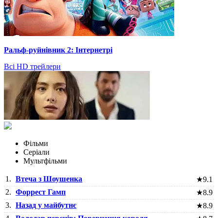
Ральф-руйнівник 2: Інтернетрі
Всі HD трейлери
Фільми
Серіали
Мультфільми
1.
Втеча з Шоушенка
★
9.1
2.
Форрест Гамп
★
8.9
3.
Назад у майбутнє
★
8.9