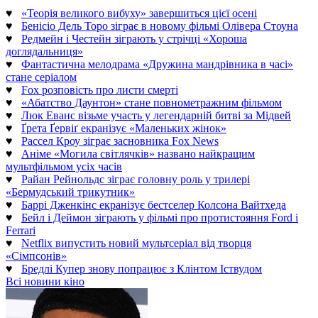
♥
«Теорія великого вибуху» завершиться цієї осені
♥
Бенісіо Дель Торо зіграє в новому фільмі Олівера Стоуна
♥
Редмейн і Честейн зіграють у стрічці «Хороша
доглядальниця»
♥
Фантастична мелодрама «Дружина мандрівника в часі»
стане серіалом
♥
Fox розповість про листи смерті
♥
«Абатство Даунтон» стане повнометражним фільмом
♥
Люк Еванс візьме участь у легендарній битві за Мідвей
♥
Ґрета Ґервіґ екранізує «Маленьких жінок»
♥
Рассел Кроу зіграє засновника Fox News
♥
Аніме «Могила світлячків» названо найкращим
мультфільмом усіх часів
♥
Райан Рейнольдс зіграє головну роль у трилері
«Бермудський трикутник»
♥
Баррі Дженкінс екранізує бестселер Колсона Вайтхеда
♥
Бейл і Деймон зіграють у фільмі про протистояння Ford і
Ferrari
♥
Netflix випустить новий мультсеріал від творця
«Сімпсонів»
♥
Бредлі Купер знову попрацює з Клінтом Іствудом
Всі новини кіно