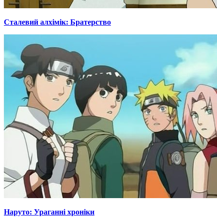
Сталевий алхімік: Братерство
Наруто: Ураганні хроніки