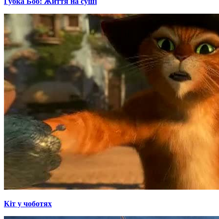
Губка Боб: Життя на суші
Кіт у чоботях