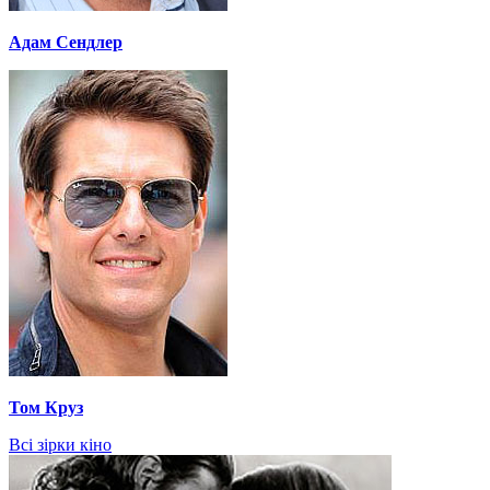
Адам Сендлер
Том Круз
Всі зірки кіно