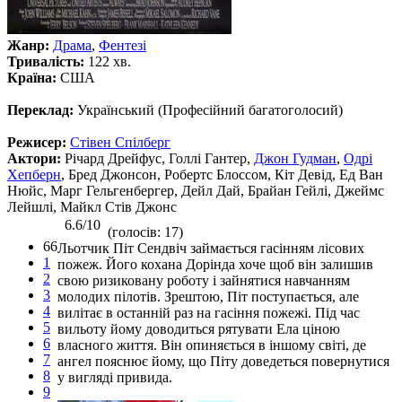
Жанр:
Драма
,
Фентезі
Тривалість:
122 хв.
Країна:
США
Переклад:
Український (Професійний багатоголосий)
Режисер:
Стівен Спілберг
Актори:
Річард Дрейфус, Голлі Гантер,
Джон Гудман
,
Одрі
Хепберн
, Бред Джонсон, Робертс Блоссом, Кіт Девід, Ед Ван
Нюйс, Марг Гельгенбергер, Дейл Дай, Брайан Гейлі, Джеймс
Лейшлі, Майкл Стів Джонс
6.6/10
(голосів: 17)
66
Льотчик Піт Сендвіч займається гасінням лісових
1
пожеж. Його кохана Дорінда хоче щоб він залишив
2
свою ризиковану роботу і зайнятися навчанням
3
молодих пілотів. Зрештою, Піт поступається, але
4
вилітає в останній раз на гасіння пожежі. Під час
5
вильоту йому доводиться рятувати Ела ціною
6
власного життя. Він опиняється в іншому світі, де
7
ангел пояснює йому, що Піту доведеться повернутися
8
у вигляді привида.
9