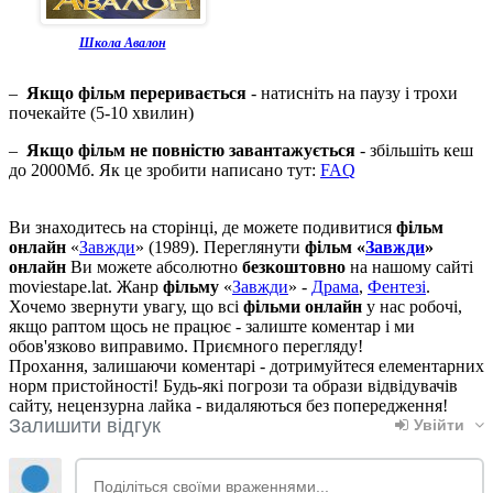
Школа Авалон
–
Якщо фільм переривається
- натисніть на паузу і трохи
почекайте (5-10 хвилин)
–
Якщо фільм не повністю завантажується
- збільшіть кеш
до 2000Мб. Як це зробити написано тут:
FAQ
Ви знаходитесь на сторінці, де можете подивитися
фільм
онлайн
«
Завжди
» (1989). Переглянути
фільм «
Завжди
»
онлайн
Ви можете абсолютно
безкоштовно
на нашому сайті
moviestape.lat. Жанр
фільму
«
Завжди
» -
Драма
,
Фентезі
.
Хочемо звернути увагу, що всі
фільми онлайн
у нас робочі,
якщо раптом щось не працює - залиште коментар і ми
обов'язково виправимо. Приємного перегляду!
Прохання, залишаючи коментарі - дотримуйтеся елементарних
норм пристойності! Будь-які погрози та образи відвідувачів
сайту, нецензурна лайка - видаляються без попередження!