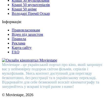
Кращі 50 мультфільмів
Кращі 50 мультсеріалів
Кращі 50 аніме
Володарі Премії Оскар
Інформація:
Правовласникам
Відео під захистом
Правила
Реклама
Карта сайту
FAQ
Moviestape - це український портал про кіно, який запрошує
вас у неймовірну подорож світом фільмів, серіалів і
мультфільмів. Увесь контент доступний для перегляду
безкоштовно, без реєстрації та в українському перекладі.
Відкривайте для себе безмежний всесвіт кінематографу та
занурюйтесь у яскраві історії разом з нами!
© Moviestape, 2026