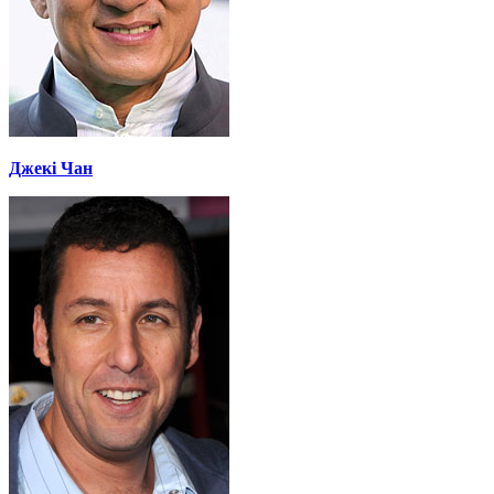
Джекі Чан