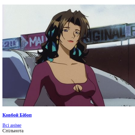
Ковбой Бібоп
Всі аніме
Cпільнота