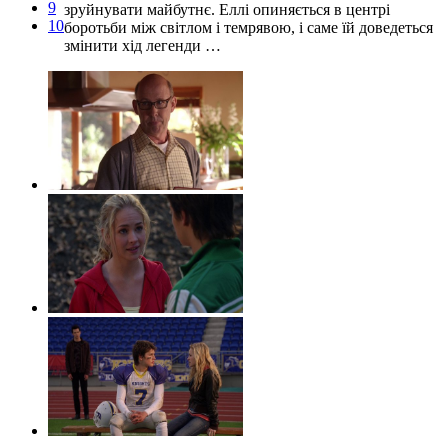
9
зруйнувати майбутнє. Еллі опиняється в центрі
10
боротьби між світлом і темрявою, і саме їй доведеться
змінити хід легенди …