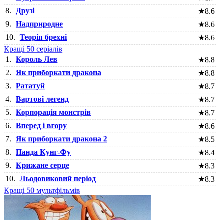
8.
Друзі
★
8.6
9.
Надприродне
★
8.6
10.
Теорія брехні
★
8.6
Кращі 50 серіалів
1.
Король Лев
★
8.8
2.
Як приборкати дракона
★
8.8
3.
Рататуй
★
8.7
4.
Вартові легенд
★
8.7
5.
Корпорація монстрів
★
8.7
6.
Вперед і вгору
★
8.6
7.
Як приборкати дракона 2
★
8.5
8.
Панда Кунг-Фу
★
8.4
9.
Крижане серце
★
8.3
10.
Льодовиковий період
★
8.3
Кращі 50 мультфільмів