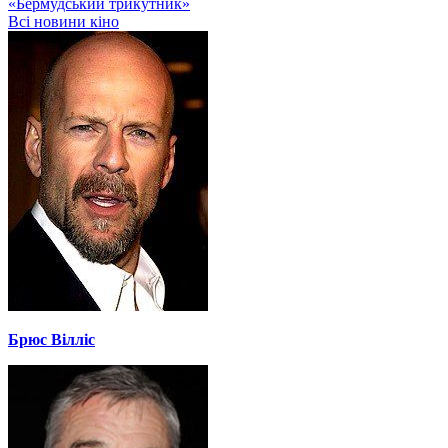
«Бермудський трикутник»
Всі новини кіно
Брюс Вілліс