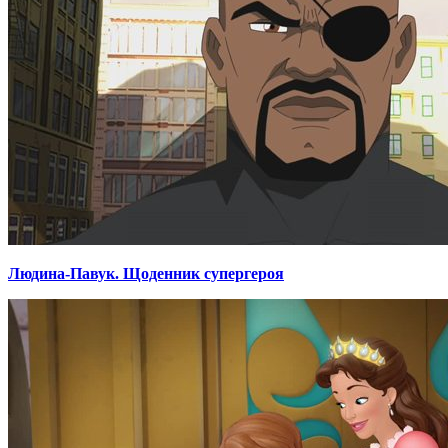
Людина-Павук. Щоденник супергероя