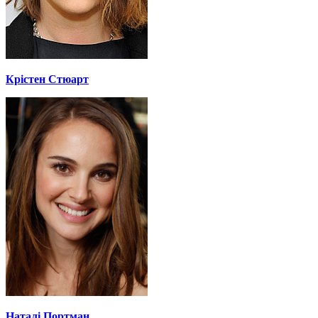
Крістен Стюарт
Наталі Портман