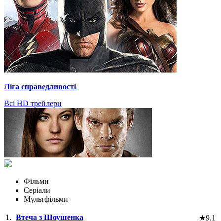
Ліга справедливості
Всі HD трейлери
Фільми
Серіали
Мультфільми
1.
Втеча з Шоушенка
★
9.1