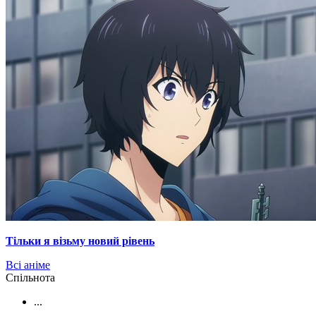
Тільки я візьму новий рівень
Всі аніме
Cпільнота
...