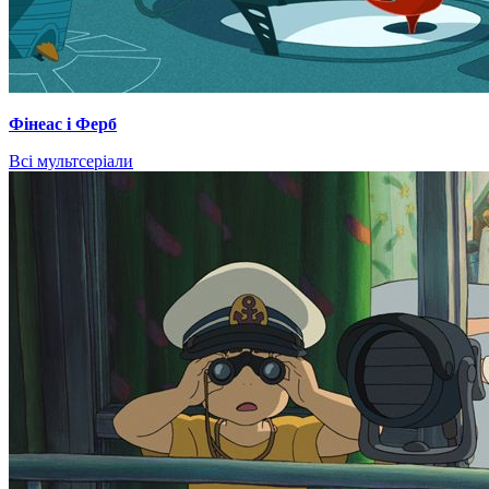
Фінеас і Ферб
Всі мультсеріали