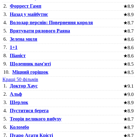
2.
Форрест Гамп
★
8.9
3.
Назад у майбутнє
★
8.9
4.
Володар перснів: Повернення короля
★
8.7
5.
Врятувати рядового Раяна
★
8.7
6.
Зелена миля
★
8.6
7.
1+1
★
8.6
8.
Піаніст
★
8.6
9.
Щоденник пам'яті
★
8.5
10.
Міцний горішок
★
8.5
Кращі 50 фільмів
1.
Доктор Хаус
★
9.1
2.
Альф
★
9.0
3.
Шерлок
★
8.9
4.
Пуститися берега
★
8.9
5.
Теорія великого вибуху
★
8.7
6.
Коломбо
★
8.7
7.
Пуаро Агати Крісті
★
8.7