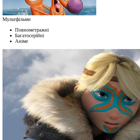
Мультфільми
Повнометражні
Багатосерійні
Аніме