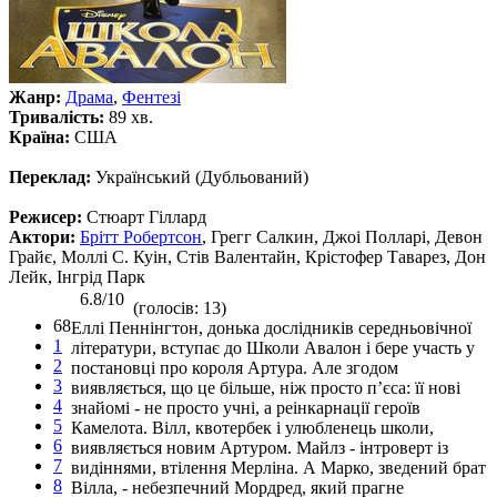
Жанр:
Драма
,
Фентезі
Тривалість:
89 хв.
Країна:
США
Переклад:
Український (Дубльований)
Режисер:
Стюарт Гіллард
Актори:
Брітт Робертсон
, Грегг Салкин, Джоі Полларі, Девон
Грайє, Моллі С. Куін, Стів Валентайн, Крістофер Таварез, Дон
Лейк, Інгрід Парк
6.8/10
(голосів: 13)
68
Еллі Пеннінгтон, донька дослідників середньовічної
1
літератури, вступає до Школи Авалон і бере участь у
2
постановці про короля Артура. Але згодом
3
виявляється, що це більше, ніж просто п’єса: її нові
4
знайомі - не просто учні, а реінкарнації героїв
5
Камелота. Вілл, квотербек і улюбленець школи,
6
виявляється новим Артуром. Майлз - інтроверт із
7
видіннями, втілення Мерліна. А Марко, зведений брат
8
Вілла, - небезпечний Мордред, який прагне