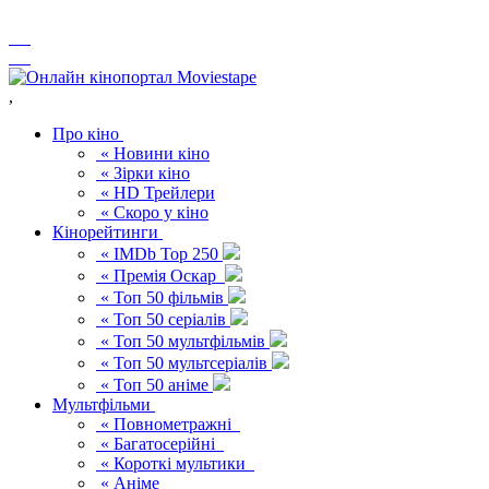
,
Про кіно
« Новини кіно
« Зірки кіно
« HD Трейлери
« Скоро у кіно
Кінорейтинги
« IMDb Top 250
« Премія Оскар
« Топ 50 фільмів
« Топ 50 серіалів
« Топ 50 мультфільмів
« Топ 50 мультсеріалів
« Топ 50 аніме
Мультфільми
« Повнометражні
« Багатосерійні
« Короткі мультики
« Аніме