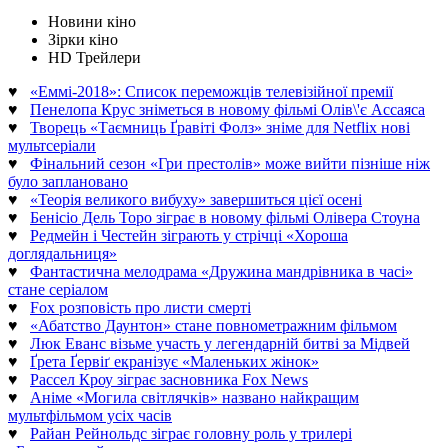
Новини кіно
Зірки кіно
HD Трейлери
♥
«Еммі-2018»: Список переможців телевізійної премії
♥
Пенелопа Крус зніметься в новому фільмі Олів\'є Ассаяса
♥
Творець «Таємниць Ґравіті Фолз» зніме для Netflix нові
мультсеріали
♥
Фінальний сезон «Гри престолів» може вийти пізніше ніж
було заплановано
♥
«Теорія великого вибуху» завершиться цієї осені
♥
Бенісіо Дель Торо зіграє в новому фільмі Олівера Стоуна
♥
Редмейн і Честейн зіграють у стрічці «Хороша
доглядальниця»
♥
Фантастична мелодрама «Дружина мандрівника в часі»
стане серіалом
♥
Fox розповість про листи смерті
♥
«Абатство Даунтон» стане повнометражним фільмом
♥
Люк Еванс візьме участь у легендарній битві за Мідвей
♥
Ґрета Ґервіґ екранізує «Маленьких жінок»
♥
Рассел Кроу зіграє засновника Fox News
♥
Аніме «Могила світлячків» названо найкращим
мультфільмом усіх часів
♥
Райан Рейнольдс зіграє головну роль у трилері