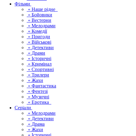
Фільми
« Наше рідне
« Бойовики
« Вестерни
« Мелодрами
« Комедії
« Пригоди
« Військові
« Детективи
« Драми
« Історичні
« Кримінал
« Спортивні
« Трилери
« Жахи
« Фантастика
« Фентезі
« Музичні
« Еротика
Серіали
« Мелодрами
« Детективи
« Драма
« Жахи
« Історичні