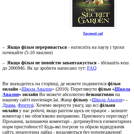
Таємний сад
–
Якщо фільм переривається
- натисніть на паузу і трохи
почекайте (5-10 хвилин)
–
Якщо фільм не повністю завантажується
- збільшіть кеш
до 2000Мб. Як це зробити написано тут:
FAQ
Ви знаходитесь на сторінці, де можете подивитися
фільм
онлайн
«
Школа Авалон
» (2010). Переглянути
фільм «
Школа
Авалон
» онлайн
Ви можете абсолютно
безкоштовно
на
нашому сайті moviestape.lat. Жанр
фільму
«
Школа Авалон
» -
Драма
,
Фентезі
. Хочемо звернути увагу, що всі
фільми
онлайн
у нас робочі, якщо раптом щось не працює - залиште
коментар і ми обов'язково виправимо. Приємного перегляду!
Прохання, залишаючи коментарі - дотримуйтеся елементарних
норм пристойності! Будь-які погрози та образи відвідувачів
сайту, нецензурна лайка - видаляються без попередження!