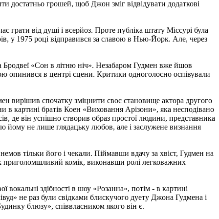
ти достатньо грошей, щоб Джон зміг відвідувати додаткові
ас грати від душі і всерйоз. Проте публіка штату Міссурі була
в, у 1975 році відправився за славою в Нью-Йорк. Але, через
на Бродвеї «Сон в літню ніч». Незабаром Гудмен вже йшов
тою опинився в центрі сцени. Критики одноголосно оспівували
дмен вирішив спочатку зміцнити своє становище актора другого
ни в картині братів Коен «Виховання Арізони», яка несподівано
сів, де він успішно створив образ простої людини, представника
ло йому не лише глядацьку любов, але і заслужене визнання
 немов тільки його і чекали. Піймавши вдачу за хвіст, Гудмен на
як приголомшливий комік, виконавши ролі легковажних
ї вокальні здібності в шоу «Розанна», потім - в картині
ллівуд» не раз були свідками блискучого дуету Джона Гудмена і
удинку блюзу», співвласником якого він є.