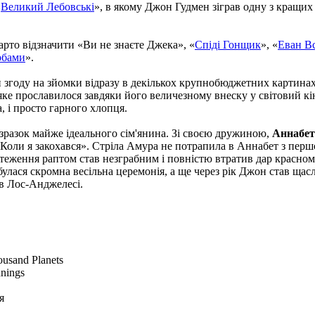
«
Великий Лебовські
», в якому Джон Гудмен зіграв одну з кращих 
рто відзначити «Ви не знаєте Джека», «
Спіді Гонщик
», «
Еван В
рбами
».
и згоду на зйомки відразу в декількох крупнобюджетних картина
яке прославилося завдяки його величезному внеску у світовий кін
, і просто гарного хлопця.
 зразок майже ідеального сім'янина. Зі своєю дружиною,
Аннабет
Коли я закохався». Стріла Амура не потрапила в Аннабет з першо
нтеження раптом став незграбним і повністю втратив дар красном
булася скромна весільна церемонія, а ще через рік Джон став ща
 в Лос-Анджелесі.
ousand Planets
nnings
я