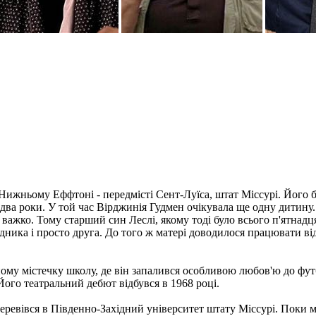
ижньому Еффтоні - передмісті Сент-Луїса, штат Міссурі. Його б
два роки. У той час Вірджинія Гудмен очікувала ще одну дитину.
 важко. Тому старший син Леслі, якому тоді було всього п'ятнадц
ника і просто друга. До того ж матері доводилося працювати відр
ному містечку школу, де він запалився особливою любов'ю до фу
Його театральний дебют відбувся в 1968 році.
перевівся в Південно-Західний університет штату Міссурі. Поки 