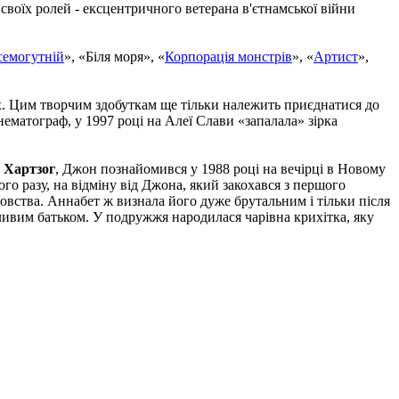
своїх ролей - ексцентричного ветерана в'єтнамської війни
семогутній
», «Біля моря», «
Корпорація монстрів
», «
Артист
»,
х. Цим творчим здобуткам ще тільки належить приєднатися до
ематограф, у 1997 році на Алеї Слави «запалала» зірка
 Хартзог
, Джон познайомився у 1988 році на вечірці в Новому
го разу, на відміну від Джона, який закохався з першого
овства. Аннабет ж визнала його дуже брутальним і тільки після
сливим батьком. У подружжя народилася чарівна крихітка, яку