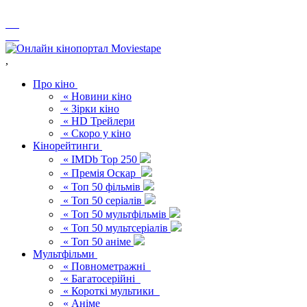
,
Про кіно
« Новини кіно
« Зірки кіно
« HD Трейлери
« Скоро у кіно
Кінорейтинги
« IMDb Top 250
« Премія Оскар
« Топ 50 фільмів
« Топ 50 серіалів
« Топ 50 мультфільмів
« Топ 50 мультсеріалів
« Топ 50 аніме
Мультфільми
« Повнометражні
« Багатосерійні
« Короткі мультики
« Аніме