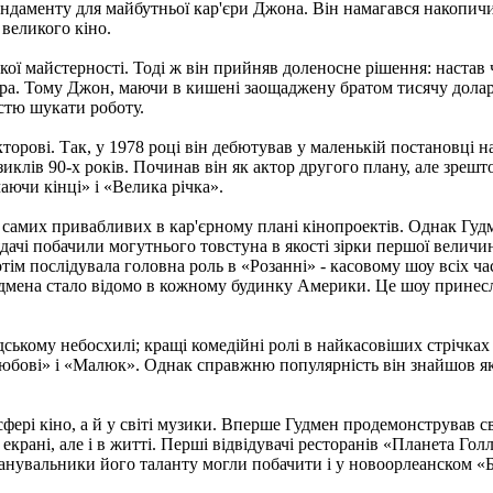
ндаменту для майбутньої кар'єри Джона. Він намагався накопичи
 великого кіно.
ої майстерності. Тоді ж він прийняв доленосне рішення: настав ч
ра. Тому Джон, маючи в кишені заощаджену братом тисячу доларі
істю шукати роботу.
торові. Так, у 1978 році він дебютував у маленькій постановці 
клів 90-х років. Починав він як актор другого плану, але зреш
чаючи кінці» і «Велика річка».
в самих привабливих в кар'єрному плані кінопроектів. Однак Гу
дачі побачили могутнього товстуна в якості зірки першої величи
ім послідувала головна роль в «Розанні» - касовому шоу всіх ча
Гудмена стало відомо в кожному будинку Америки. Це шоу принес
дському небосхилі; кращі комедійні ролі в найкасовіших стрічках
е любові» і «Малюк». Однак справжню популярність він знайшов 
фері кіно, а й у світі музики. Вперше Гудмен продемонстрував сво
 екрані, але і в житті. Перші відвідувачі ресторанів «Планета Го
анувальники його таланту могли побачити і у новоорлеанском «Б