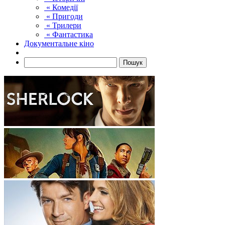
« Комедії
« Пригоди
« Трилери
« Фантастика
Документальне кіно
Пошук