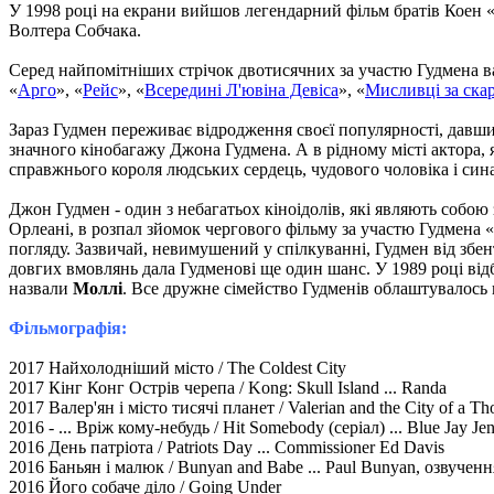
У 1998 році на екрани вийшов легендарний фільм братів Коен 
Волтера Собчака.
Серед найпомітніших стрічок двотисячних за участю Гудмена ва
«
Арго
», «
Рейс
», «
Всередині Л'ювіна Девіса
», «
Мисливці за ска
Зараз Гудмен переживає відродження своєї популярності, давш
значного кінобагажу Джона Гудмена. А в рідному місті актора, 
справжнього короля людських сердець, чудового чоловіка і сина
Джон Гудмен - один з небагатьох кіноідолів, які являють собою
Орлеані, в розпал зйомок чергового фільму за участю Гудмена «
погляду. Зазвичай, невимушений у спілкуванні, Гудмен від збе
довгих вмовлянь дала Гудменові ще один шанс. У 1989 році від
назвали
Моллі
. Все дружне сімейство Гудменів облаштувалось
Фільмографія:
2017 Найхолодніший місто / The Coldest City
2017 Кінг Конг Острів черепа / Kong: Skull Island ... Randa
2017 Валер'ян і місто тисячі планет / Valerian and the City of a Th
2016 - ... Вріж кому-небудь / Hit Somebody (серіал) ... Blue Jay Je
2016 День патріота / Patriots Day ... Commissioner Ed Davis
2016 Баньян і малюк / Bunyan and Babe ... Paul Bunyan, озвученн
2016 Його собаче діло / Going Under