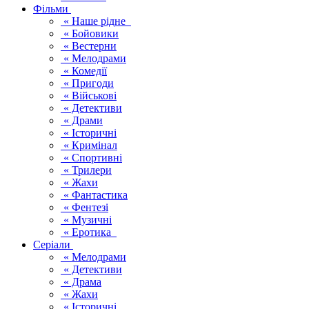
Фільми
« Наше рідне
« Бойовики
« Вестерни
« Мелодрами
« Комедії
« Пригоди
« Військові
« Детективи
« Драми
« Історичні
« Кримінал
« Спортивні
« Трилери
« Жахи
« Фантастика
« Фентезі
« Музичні
« Еротика
Серіали
« Мелодрами
« Детективи
« Драма
« Жахи
« Історичні