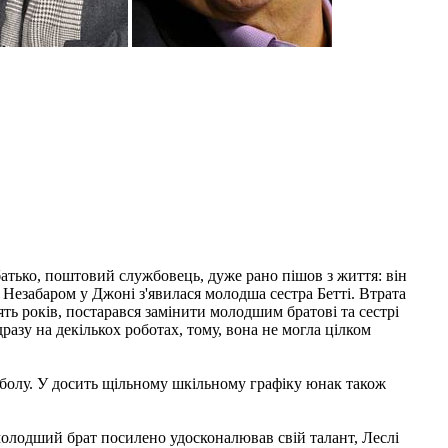
атько, поштовий службовець, дуже рано пішов з життя: він
 Незабаром у Джоні з'явилася молодша сестра Бетті. Втрата
ять років, постарався замінити молодшим братові та сестрі
азу на декількох роботах, тому, вона не могла цілком
тболу. У досить щільному шкільному графіку юнак також
молодший брат посилено удосконалював свій талант, Леслі