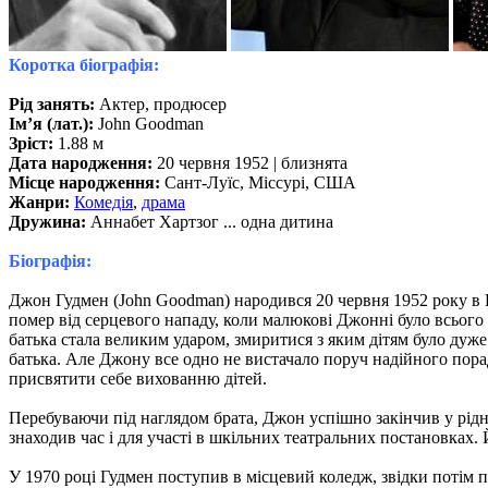
Коротка біографія:
Рід занять:
Актер, продюсер
Ім’я (лат.):
John Goodman
Зріст:
1.88 м
Дата народження:
20 червня 1952 | близнята
Місце народження:
Сант-Луїс, Міссурі, США
Жанри:
Комедія
,
драма
Дружина:
Аннабет Хартзог ... одна дитина
Біографія:
Джон Гудмен (John Goodman) народився 20 червня 1952 року в Н
помер від серцевого нападу, коли малюкові Джонні було всього 
батька стала великим ударом, змиритися з яким дітям було дуже
батька. Але Джону все одно не вистачало поруч надійного порад
присвятити себе вихованню дітей.
Перебуваючи під наглядом брата, Джон успішно закінчив у рід
знаходив час і для участі в шкільних театральних постановках. 
У 1970 році Гудмен поступив в місцевий коледж, звідки потім 