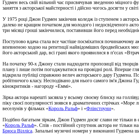
Гудмен весь свій вільний час присвячував зведенню міцного фу
заняття з акторської майстерності і дійсно чогось досягти у світі
У 1975 році Джон Гудмен закінчив коледж із ступенем з акторськ
далеко не кращим початком для молодого і недосвідченого акто
три місяці гроші закінчилися, поставивши його перед необхідн
Поступово вдача стала все частіше посміхатися починаючому ак
впевненою ходою на репетиції найвідоміших бродвейських мюзи
його акторський дар, всі грані якого проявилися в п'єсах «Втра
На початку 90-х Джону стали надходити пропозиції від творці
плану і лише потім погоджуватися на провідні ролі. Вперше гля
відкрила публіці справжню велич акторського дару Гудмена. Пот
робітничого класу. Несподівано для нього самого ім'я Джона 
кінокритиків - нагороду «Еммі».
Зірка актора нарешті засяяла у всьому своєму блиску на голліву
піку своєї популярності знявся в драматичних стрічках «Мор
веселунів у фільмах «
Король Ральф
» і «
Флінстоуни
».
Подібно багатьом зіркам, Джон Гудмен досяг слави не тільки в с
«
Король Ральф
». Спів - постійний супутник актора не тільки на
Брюса Вілліса
. Запальні музичні номери у виконанні Гудмена ш