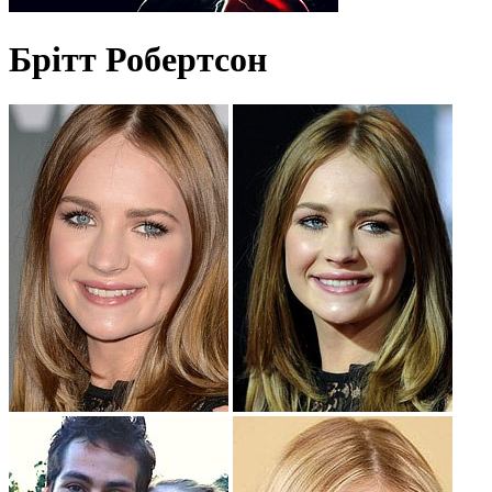
Брітт Робертсон