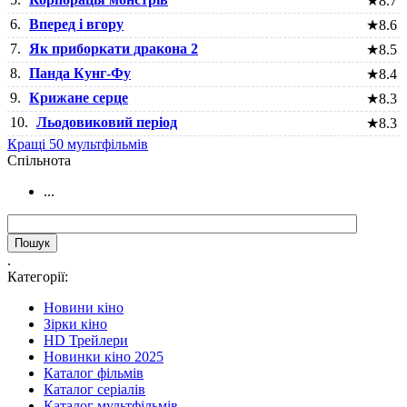
★
8.7
6.
Вперед і вгору
★
8.6
7.
Як приборкати дракона 2
★
8.5
8.
Панда Кунг-Фу
★
8.4
9.
Крижане серце
★
8.3
10.
Льодовиковий період
★
8.3
Кращі 50 мультфільмів
Cпільнота
...
.
Категорії:
Новини кіно
Зірки кіно
HD Трейлери
Новинки кіно 2025
Каталог фільмів
Каталог серіалів
Каталог мультфільмів