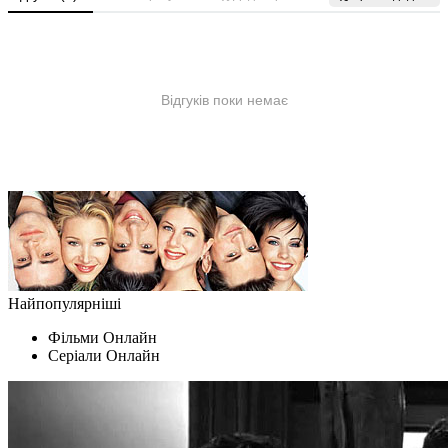
Найпопулярніші
Фільми Oнлайн
Серіали Oнлайн