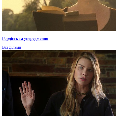
Гордiсть та упередження
Всі фільми