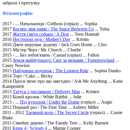
забрала з притулку.
Фільмографія:
2017 - ... Начальниця / Girlboss (серіал) ... Sophia
2017
Космос між нами / The Space Between Us
... Tulsa
2017
Життя і мета собаки / A Dog
... Teen Hannah
2016
Нестерпні леді / Mother's Day
... Kristin
2016 Джек вирушає додому / Jack Goes Home ... Cleo
2015 Містер Черч / Mr. Church ... Charlie
2015 - ... Без зобов'язань / Casual (серіал) ... Fallon
2015
Земля майбутнього: Світ за межами / Tomorrowland
...
Casey Newton
2015
Найдовша подорож / The Longest Ride
... Sophia Danko
2014 Торт / Cake ... Becky
2014 Проси мене про що завгодно / Ask Me Anything ... Katie
Kampenfelt
2013
Татусь з доставкою / Delivery Man
... Kristen
2013 Білий кролик / White Rabbit ... Julie
2013 - ...
Під куполом / Under the Dome
(серіал) ... Angie
2012 Перший раз / The First Time ... Aubrey Miller
2011 - 2012
Таємний коло / The Secret Circle
(серіал) ... Cassie
Blake
2011 Сімейне дерево / The Family Tree ... Kelly Burnett
2011
Крик 4 / Scream 4
... Marnie Cooper