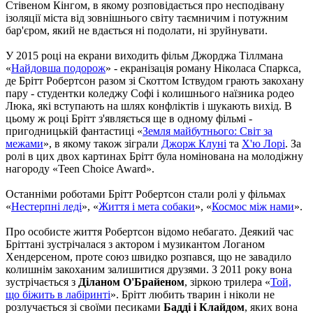
Стівеном Кінгом, в якому розповідається про несподівану
ізоляції міста від зовнішнього світу таємничим і потужним
бар'єром, який не вдається ні подолати, ні зруйнувати.
У 2015 році на екрани виходить фільм Джорджа Тіллмана
«
Найдовша подорож
» - екранізація роману Ніколаса Спаркса,
де Брітт Робертсон разом зі Скоттом Іствудом грають закохану
пару - студентки коледжу Софі і колишнього наїзника родео
Люка, які вступають на шлях конфліктів і шукають вихід. В
цьому ж році Брітт з'являється ще в одному фільмі -
пригодницькій фантастиці «
Земля майбутнього: Світ за
межами
», в якому також зіграли
Джорж Клуні
та
Х'ю Лорі
. За
ролі в цих двох картинах Брітт була номінована на молодіжну
нагороду «Teen Choice Award».
Останніми роботами Брітт Робертсон стали ролі у фільмах
«
Нестерпні леді
», «
Життя і мета собаки
», «
Космос між нами
».
Про особисте життя Робертсон відомо небагато. Деякий час
Бріттані зустрічалася з актором і музикантом Логаном
Хендерсеном, проте союз швидко розпався, що не завадило
колишнім закоханим залишитися друзями. З 2011 року вона
зустрічається з
Діланом О'Брайеном
, зіркою трилера «
Той,
що біжить в лабіринті
». Брітт любить тварин і ніколи не
розлучається зі своїми песиками
Бадді і Клайдом
, яких вона