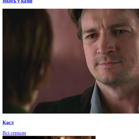
Якось у казці
Касл
Всі серіали