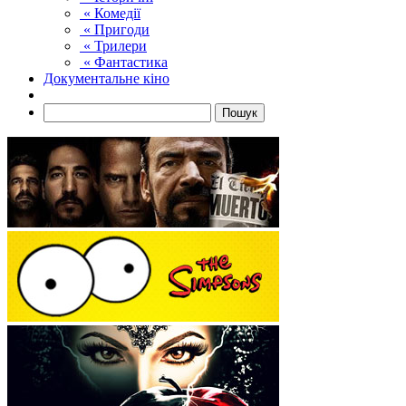
« Комедії
« Пригоди
« Трилери
« Фантастика
Документальне кіно
Пошук