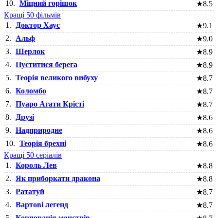
10.
Міцний горішок
★
8.5
Кращі 50 фільмів
1.
Доктор Хаус
★
9.1
2.
Альф
★
9.0
3.
Шерлок
★
8.9
4.
Пуститися берега
★
8.9
5.
Теорія великого вибуху
★
8.7
6.
Коломбо
★
8.7
7.
Пуаро Агати Крісті
★
8.7
8.
Друзі
★
8.6
9.
Надприродне
★
8.6
10.
Теорія брехні
★
8.6
Кращі 50 серіалів
1.
Король Лев
★
8.8
2.
Як приборкати дракона
★
8.8
3.
Рататуй
★
8.7
4.
Вартові легенд
★
8.7
5.
Корпорація монстрів