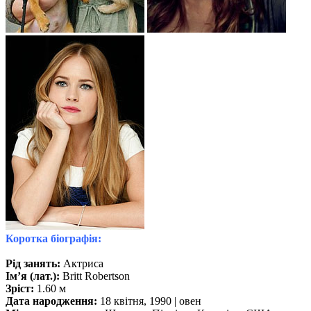
Коротка біографія:
Рід занять:
Актриса
Ім’я (лат.):
Britt Robertson
Зріст:
1.60 м
Дата народження:
18 квітня, 1990 | овен