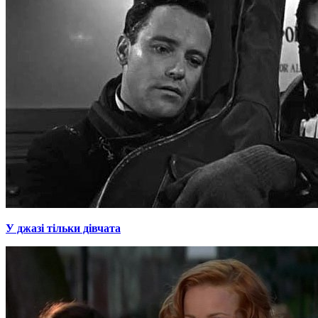
У джазі тільки дівчата