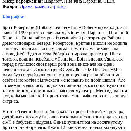
Місце народження:
Шарлотт, Північна Кароліна, США
Жанри:
Драма
,
комедія
,
трилер
Біографія:
Брітт Робертсон (Brittany Leanna «Britt» Robertson) народилася
навесні 1990 року в невеликому містечку Шарлотт в Північній
Кароліні. Вона найстарша із семи дітей ресторатора Райана і
домогосподарки Беверлі Робертсон. Бріттані ніколи не ходила
в школу і отримала освіту вдома - її мати сама виховувала
сімох дітей. З дитинства Робертсон мріяла про театр. Після
того, як родина переїхала у Ґрінвілл, Брітт вперше з'явилася
перед публікою: свої перші ролі вона виконала на сцені
невеликого міського театру «Greenville Little Theater». «Моя
мама була відчайдушною противницею державної системи
освіти і не хотіла відпускати мене навіть на поріг школи. Але
їй завжди здавалося, що дочка повинна якось соціалізуватися -
таким чином, я опинилася в місцевому театрі. Мені вдавалося
все, крім мюзиклів! Я просто зовсім не вмію співати», - згадує
актриса.
На телебаченні Брітт дебютувала в проекті «Клуб «Примар»,
для зйомок в якому їй довелося кілька місяців жити далеко від
сім'ї, з бабусею і дідусем. Однак зупинятися на досягнутому
Бріттані не збиралася. Вже в 12 років вона почала відвідувати