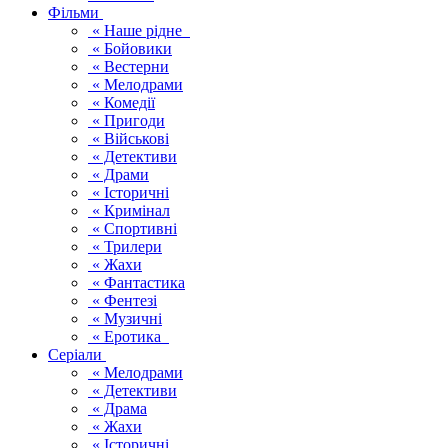
Фільми
« Наше рідне
« Бойовики
« Вестерни
« Мелодрами
« Комедії
« Пригоди
« Військові
« Детективи
« Драми
« Історичні
« Кримінал
« Спортивні
« Трилери
« Жахи
« Фантастика
« Фентезі
« Музичні
« Еротика
Серіали
« Мелодрами
« Детективи
« Драма
« Жахи
« Історичні