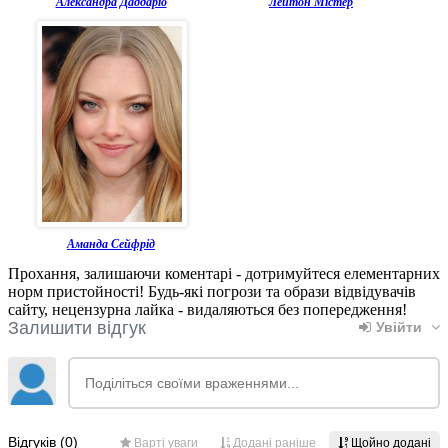
Александра Даддаріо
Лейтон Містер
Аманда Сейфрід
Прохання, залишаючи коментарі - дотримуйтеся елементарних
норм пристойності! Будь-які погрози та образи відвідувачів
сайту, нецензурна лайка - видаляються без попередження!