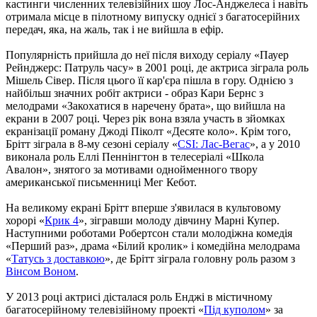
кастинги численних телевізійних шоу Лос-Анджелеса і навіть
отримала місце в пілотному випуску однієї з багатосерійних
передач, яка, на жаль, так і не вийшла в ефір.
Популярність прийшла до неї після виходу серіалу «Пауер
Рейнджерс: Патруль часу» в 2001 році, де актриса зіграла роль
Мішель Сівер. Після цього її кар'єра пішла в гору. Однією з
найбільш значних робіт актриси - образ Кари Бернс з
мелодрами «Закохатися в наречену брата», що вийшла на
екрани в 2007 році. Через рік вона взяла участь в зйомках
екранізації роману Джоді Піколт «Десяте коло». Крім того,
Брітт зіграла в 8-му сезоні серіалу «
CSІ: Лас-Вегас
», а у 2010
виконала роль Еллі Пеннінгтон в телесеріалі «Школа
Авалон», знятого за мотивами однойменного твору
американської письменниці Мег Кебот.
На великому екрані Брітт вперше з'явилася в культовому
хорорі «
Крик 4
», зігравши молоду дівчину Марні Купер.
Наступними роботами Робертсон стали молодіжна комедія
«Перший раз», драма «Білий кролик» і комедійна мелодрама
«
Татусь з доставкою
», де Брітт зіграла головну роль разом з
Вінсом Воном
.
У 2013 році актрисі дісталася роль Енджі в містичному
багатосерійному телевізійному проекті «
Під куполом
» за