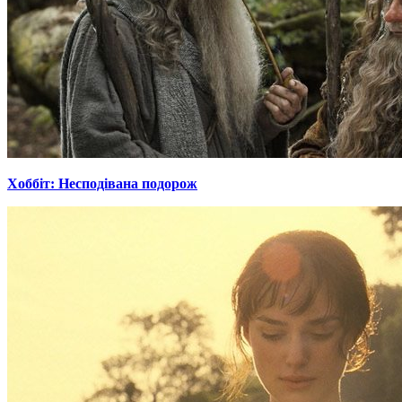
Хоббіт: Несподівана подорож