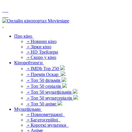
,
Про кіно
« Новини кіно
« Зірки кіно
« HD Трейлери
« Скоро у кіно
Кінорейтинги
« IMDb Top 250
« Премія Оскар
« Топ 50 фільмів
« Топ 50 серіалів
« Топ 50 мультфільмів
« Топ 50 мультсеріалів
« Топ 50 аніме
Мультфільми
« Повнометражні
« Багатосерійні
« Короткі мультики
« Аніме