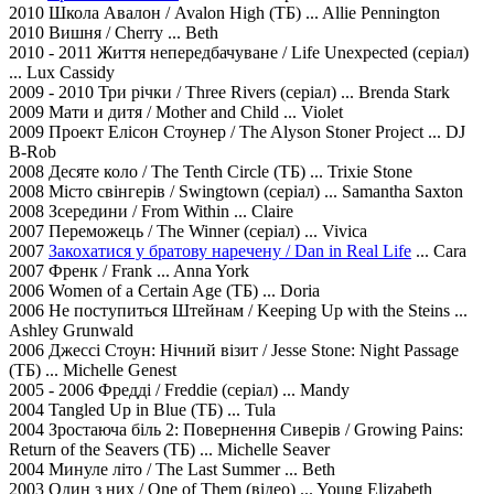
2010 Школа Авалон / Avalon High (ТБ) ... Allie Pennington
2010 Вишня / Cherry ... Beth
2010 - 2011 Життя непередбачуване / Life Unexpected (серіал)
... Lux Cassidy
2009 - 2010 Три річки / Three Rivers (серіал) ... Brenda Stark
2009 Мати и дитя / Mother and Child ... Violet
2009 Проект Елісон Стоунер / The Alyson Stoner Project ... DJ
B-Rob
2008 Десяте коло / The Tenth Circle (ТБ) ... Trixie Stone
2008 Місто свінгерів / Swingtown (серіал) ... Samantha Saxton
2008 Зсередини / From Within ... Claire
2007 Переможець / The Winner (серіал) ... Vivica
2007
Закохатися у братову наречену / Dan in Real Life
... Cara
2007 Френк / Frank ... Anna York
2006 Women of a Certain Age (ТБ) ... Doria
2006 Не поступиться Штейнам / Keeping Up with the Steins ...
Ashley Grunwald
2006 Джессі Стоун: Нічний візит / Jesse Stone: Night Passage
(ТБ) ... Michelle Genest
2005 - 2006 Фредді / Freddie (серіал) ... Mandy
2004 Tangled Up in Blue (ТБ) ... Tula
2004 Зростаюча біль 2: Повернення Сиверів / Growing Pains:
Return of the Seavers (ТБ) ... Michelle Seaver
2004 Минуле літо / The Last Summer ... Beth
2003 Один з них / One of Them (відео) ... Young Elizabeth