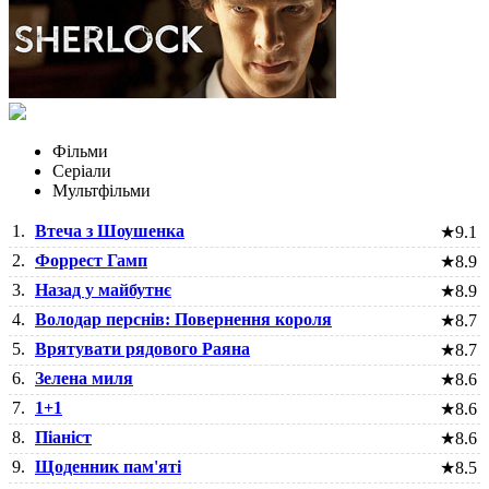
Фільми
Серіали
Мультфільми
1.
Втеча з Шоушенка
★
9.1
2.
Форрест Гамп
★
8.9
3.
Назад у майбутнє
★
8.9
4.
Володар перснів: Повернення короля
★
8.7
5.
Врятувати рядового Раяна
★
8.7
6.
Зелена миля
★
8.6
7.
1+1
★
8.6
8.
Піаніст
★
8.6
9.
Щоденник пам'яті
★
8.5