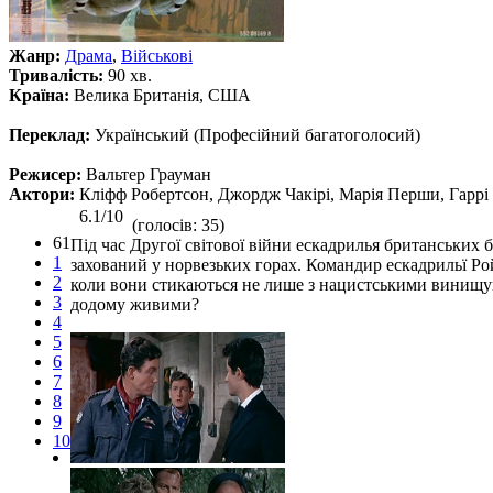
Жанр:
Драма
,
Військові
Тривалість:
90 хв.
Країна:
Велика Британія, США
Переклад:
Український (Професійний багатоголосий)
Режисер:
Вальтер Грауман
Актори:
Кліфф Робертсон, Джордж Чакірі, Марія Перши, Гаррі
6.1/10
(голосів: 35)
61
Під час Другої світової війни ескадрилья британських
1
захований у норвезьких горах. Командир ескадрильї Рой
2
коли вони стикаються не лише з нацистськими винищув
3
додому живими?
4
5
6
7
8
9
10