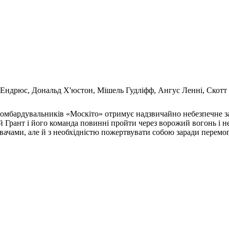
 Ендрюс, Дональд Х'юстон, Мішель Гудліфф, Ангус Ленні, Скот
 бомбардувальників «Москіто» отримує надзвичайно небезпечне з
 Грант і його команда повинні пройти через ворожий вогонь і не
ачами, але й з необхідністю пожертвувати собою заради перемог