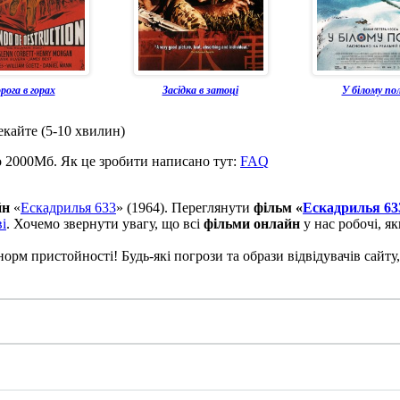
рога в горах
Засідка в затоці
У білому по
екайте (5-10 хвилин)
о 2000Мб. Як це зробити написано тут:
FAQ
йн
«
Ескадрилья 633
» (1964). Переглянути
фільм «
Ескадрилья 63
і
. Хочемо звернути увагу, що всі
фільми онлайн
у нас робочі, я
рм пристойності! Будь-які погрози та образи відвідувачів сайту