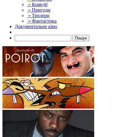
« Комедії
« Пригоди
« Трилери
« Фантастика
Документальне кіно
Пошук