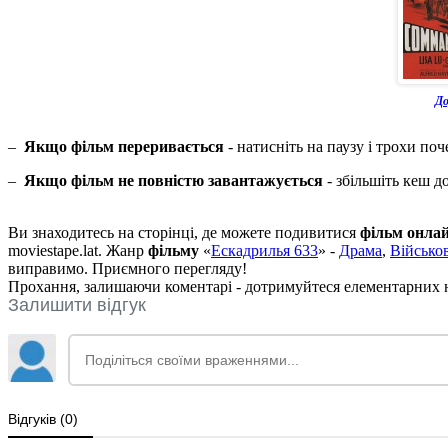
До
–
Якщо фільм переривається
- натисніть на паузу і трохи поч
–
Якщо фільм не повністю завантажується
- збільшіть кеш д
Ви знаходитесь на сторінці, де можете подивитися
фільм онла
moviestape.lat. Жанр
фільму
«
Ескадрилья 633
» -
Драма
,
Військов
виправимо. Приємного перегляду!
Прохання, залишаючи коментарі - дотримуйтеся елементарних но