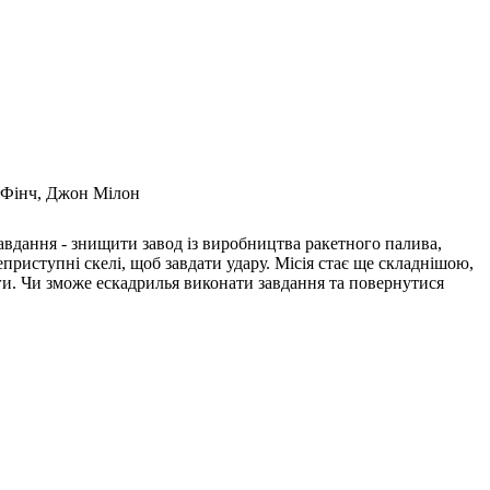
т Фінч, Джон Мілон
авдання - знищити завод із виробництва ракетного палива,
приступні скелі, щоб завдати удару. Місія стає ще складнішою,
и. Чи зможе ескадрилья виконати завдання та повернутися