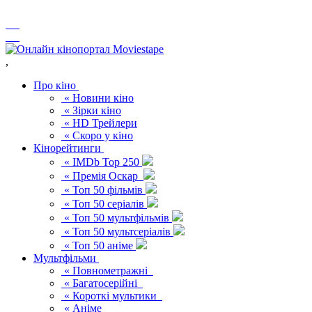
,
Про кіно
« Новини кіно
« Зірки кіно
« HD Трейлери
« Скоро у кіно
Кінорейтинги
« IMDb Top 250
« Премія Оскар
« Топ 50 фільмів
« Топ 50 серіалів
« Топ 50 мультфільмів
« Топ 50 мультсеріалів
« Топ 50 аніме
Мультфільми
« Повнометражні
« Багатосерійні
« Короткі мультики
« Аніме