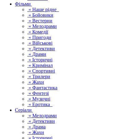
Фільми
« Наше рідне
« Бойовики
« Вестерни
« Мелодрами
« Комедії
« Пригоди
« Військові
« Детективи
« Драми
« Історичні
« Кримінал
« Спортивні
« Трилери
« Жахи
« Фантастика
« Фентезі
« Музичні
« Еротика
Серіали
« Мелодрами
« Детективи
« Драма
« Жахи
« Історичні