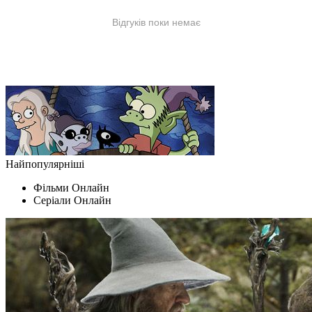
Найпопулярніші
Фільми Oнлайн
Серіали Oнлайн