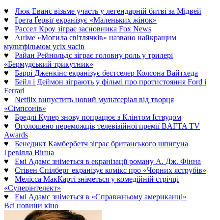
♥
Люк Еванс візьме участь у легендарній битві за Мідвей
♥
Ґрета Ґервіґ екранізує «Маленьких жінок»
♥
Рассел Кроу зіграє засновника Fox News
♥
Аніме «Могила світлячків» названо найкращим
мультфільмом усіх часів
♥
Райан Рейнольдс зіграє головну роль у трилері
«Бермудський трикутник»
♥
Баррі Дженкінс екранізує бестселер Колсона Вайтхеда
♥
Бейл і Деймон зіграють у фільмі про протистояння Ford і
Ferrari
♥
Netflix випустить новий мультсеріал від творця
«Сімпсонів»
♥
Бредлі Купер знову попрацює з Клінтом Іствудом
♥
Оголошено переможців телевізійної премії BAFTA TV
Awards
♥
Бенедикт Камбербетч зіграє британського шпигуна
Гревілла Вінна
♥
Емі Адамс зніметься в екранізації роману А. Дж. Фінна
♥
Стівен Спілберг екранізує комікс про «Чорних яструбів»
♥
Мелісса МакКарті зніметься у комедійній стрічці
«Суперінтелект»
♥
Емі Адамс зніметься в «Справжньому американці»
Всі новини кіно