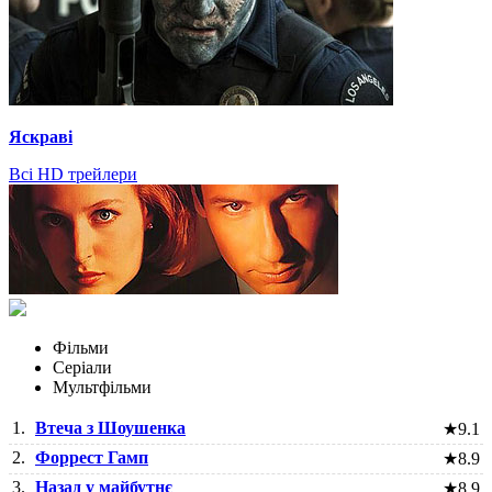
Яскраві
Всі HD трейлери
Фільми
Серіали
Мультфільми
1.
Втеча з Шоушенка
★
9.1
2.
Форрест Гамп
★
8.9
3.
Назад у майбутнє
★
8.9