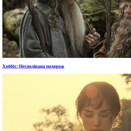
Хоббіт: Несподівана подорож