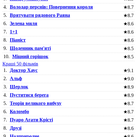
4.
Володар перснів: Повернення короля
★
8.7
5.
Врятувати рядового Раяна
★
8.7
6.
Зелена миля
★
8.6
7.
1+1
★
8.6
8.
Піаніст
★
8.6
9.
Щоденник пам'яті
★
8.5
10.
Міцний горішок
★
8.5
Кращі 50 фільмів
1.
Доктор Хаус
★
9.1
2.
Альф
★
9.0
3.
Шерлок
★
8.9
4.
Пуститися берега
★
8.9
5.
Теорія великого вибуху
★
8.7
6.
Коломбо
★
8.7
7.
Пуаро Агати Крісті
★
8.7
8.
Друзі
★
8.6
9.
Надприродне
★
8.6