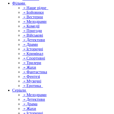
Фільми
« Наше рідне
« Бойовики
« Вестерни
« Мелодрами
« Комедії
« Пригоди
« Військові
« Детективи
« Драми
« Історичні
« Кримінал
« Спортивні
« Трилери
« Жахи
« Фантастика
« Фентезі
« Музичні
« Еротика
Серіали
« Мелодрами
« Детективи
« Драма
« Жахи
« Історичні