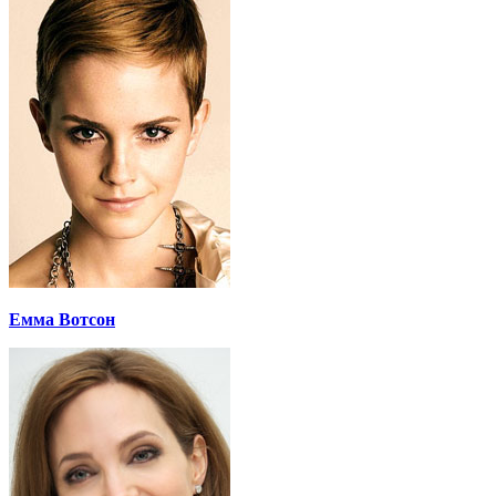
Емма Вотсон