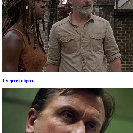
І мертві підуть