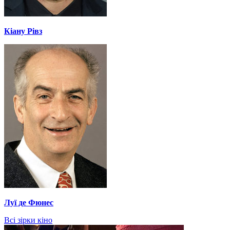
Кіану Рівз
Луї де Фюнес
Всі зірки кіно