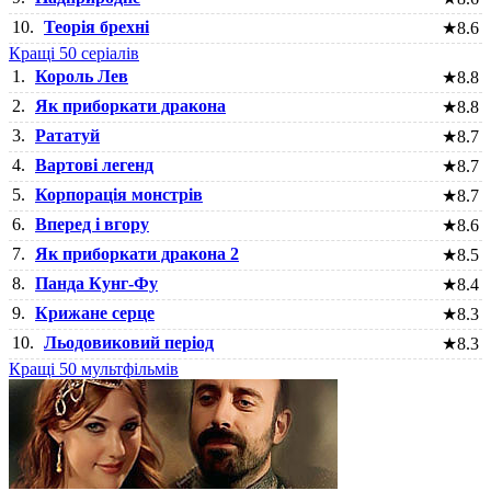
10.
Теорія брехні
★
8.6
Кращі 50 серіалів
1.
Король Лев
★
8.8
2.
Як приборкати дракона
★
8.8
3.
Рататуй
★
8.7
4.
Вартові легенд
★
8.7
5.
Корпорація монстрів
★
8.7
6.
Вперед і вгору
★
8.6
7.
Як приборкати дракона 2
★
8.5
8.
Панда Кунг-Фу
★
8.4
9.
Крижане серце
★
8.3
10.
Льодовиковий період
★
8.3
Кращі 50 мультфільмів