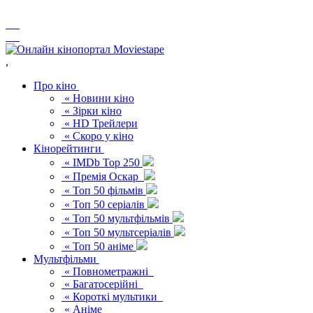
,
Про кіно
« Новини кіно
« Зірки кіно
« HD Трейлери
« Скоро у кіно
Кінорейтинги
« IMDb Top 250
« Премія Оскар
« Топ 50 фільмів
« Топ 50 серіалів
« Топ 50 мультфільмів
« Топ 50 мультсеріалів
« Топ 50 аніме
Мультфільми
« Повнометражні
« Багатосерійні
« Короткі мультики
« Аніме