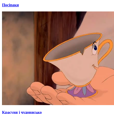
Посіпаки
Красуня і чудовисько