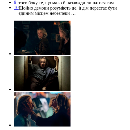
9
того боку те, що мало б назавжди лишатися там.
10
Щойно демони розуміють це, її дім перестає бути
єдиним місцем небезпеки …