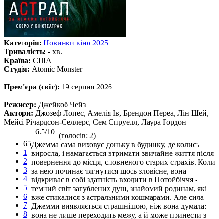
Категорія:
Новинки кіно 2025
Тривалість:
- хв.
Країна:
США
Студія:
Atomic Monster
Прем'єра (світ):
19 серпня 2026
Режисер:
Джейкоб Чейз
Актори:
Джозеф Лопес, Амелія Ів, Брендон Переа, Лін Шей,
Мейсі Річардсон-Селлерс, Сем Спруелл, Лаура Ґордон
6.5/10
(голосів: 2)
65
Джемма сама виховує доньку в будинку, де колись
1
виросла, і намагається втримати звичайне життя після
2
повернення до місця, сповненого старих страхів. Коли
3
за нею починає тягнутися щось зловісне, вона
4
відкриває в собі здатність входити в Потойбіччя -
5
темний світ загублених душ, знайомий родинам, які
6
вже стикалися з астральними кошмарами. Але сила
7
Джемми виявляється страшнішою, ніж вона думала:
8
вона не лише переходить межу, а й може принести з