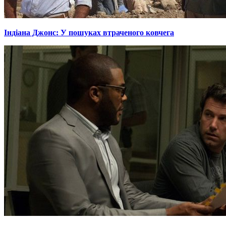
Індіана Джонс: У пошуках втраченого ковчега