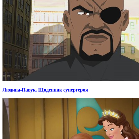
Людина-Павук. Щоденник супергероя