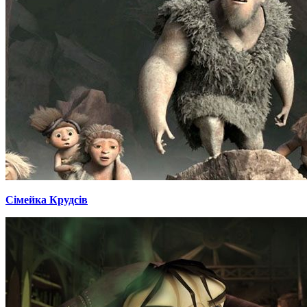
Сімейка Крудсів