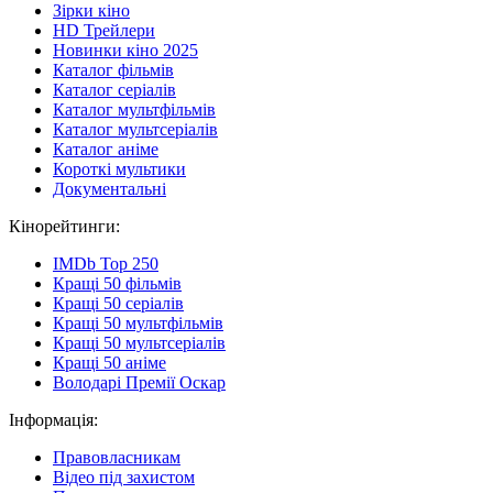
Зірки кіно
HD Трейлери
Новинки кіно 2025
Каталог фільмів
Каталог серіалів
Каталог мультфільмів
Каталог мультсеріалів
Каталог аніме
Короткі мультики
Документальні
Кінорейтинги:
IMDb Top 250
Кращі 50 фільмів
Кращі 50 серіалів
Кращі 50 мультфільмів
Кращі 50 мультсеріалів
Кращі 50 аніме
Володарі Премії Оскар
Інформація:
Правовласникам
Відео під захистом