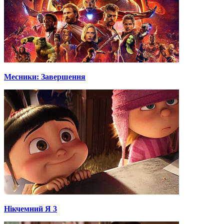
Месники: Завершення
Нікчемний Я 3