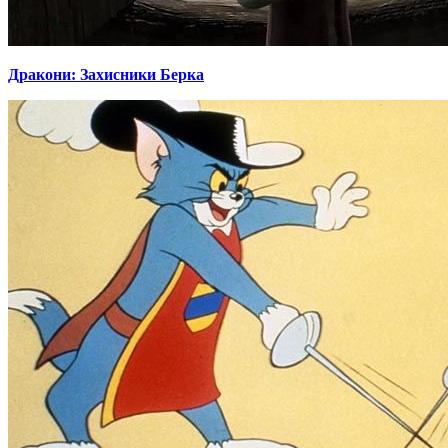
Дракони: Захисники Берка