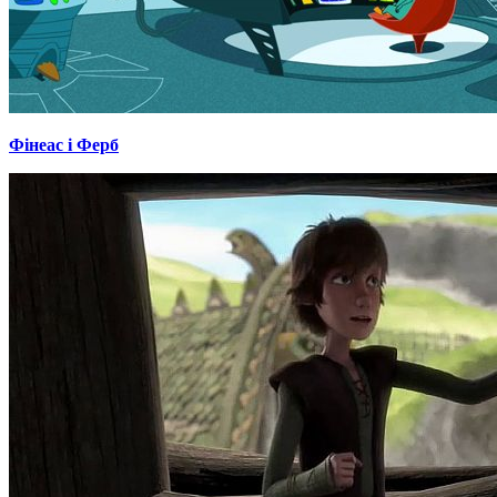
Фінеас і Ферб