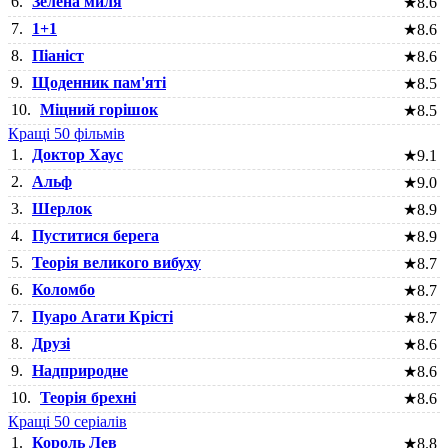
6.
Зелена миля
★
8.6
7.
1+1
★
8.6
8.
Піаніст
★
8.6
9.
Щоденник пам'яті
★
8.5
10.
Міцний горішок
★
8.5
Кращі 50 фільмів
1.
Доктор Хаус
★
9.1
2.
Альф
★
9.0
3.
Шерлок
★
8.9
4.
Пуститися берега
★
8.9
5.
Теорія великого вибуху
★
8.7
6.
Коломбо
★
8.7
7.
Пуаро Агати Крісті
★
8.7
8.
Друзі
★
8.6
9.
Надприродне
★
8.6
10.
Теорія брехні
★
8.6
Кращі 50 серіалів
1.
Король Лев
★
8.8