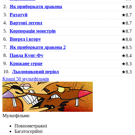
2.
Як приборкати дракона
★
8.8
3.
Рататуй
★
8.7
4.
Вартові легенд
★
8.7
5.
Корпорація монстрів
★
8.7
6.
Вперед і вгору
★
8.6
7.
Як приборкати дракона 2
★
8.5
8.
Панда Кунг-Фу
★
8.4
9.
Крижане серце
★
8.3
10.
Льодовиковий період
★
8.3
Кращі 50 мультфільмів
Мультфільми
Повнометражні
Багатосерійні