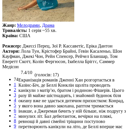
Жанр:
Мелодрами
,
Драма
Тривалість:
1 серія ~55 хв.
Країна:
США
Режисер:
Джессі Перец, Зої Р. Кассаветіс, Еріка Дантон
Актори:
Лола Тун, Крістофер Брайні, Гевін Касаленьо, Шон
Кауфман, Джекі Чон, Рейн Спенсер, Рейчел Бланшар, Том
Еверетт Скотт, Колін Фергюсон, Ізабелла Бріггс, Саммер
Медісон
7.4/10
(голосів: 17)
74
Екранізація романів Дженні Хан розгортається в
1
Казінс-Біч, де Беллі Конклін щоліта проводить
2
канікули з матір’ю, братом і родиною Фішерів. Цього
3
разу їй майже шістнадцять, і знайомий будинок біля
4
океану вже не здається дитячим прихистком: Конрад,
5
у якого вона давно закохана, раптом тримається
6
інакше, а Джеремая бачить у ній більше, ніж подругу з
7
минулих літ. Бал дебютанток, вечірки на пляжі,
8
ревнощі й давні сімейні тріщини поступово
9
перетворюють канікули на літо, де Беллі вперше має