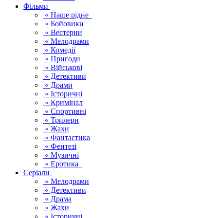
Фільми
« Наше рідне
« Бойовики
« Вестерни
« Мелодрами
« Комедії
« Пригоди
« Військові
« Детективи
« Драми
« Історичні
« Кримінал
« Спортивні
« Трилери
« Жахи
« Фантастика
« Фентезі
« Музичні
« Еротика
Серіали
« Мелодрами
« Детективи
« Драма
« Жахи
« Історичні