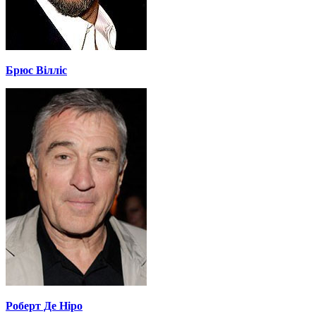
Брюс Вілліс
Роберт Де Ніро