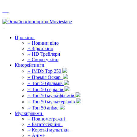
,
Про кіно
« Новини кіно
« Зірки кіно
« HD Трейлери
« Скоро у кіно
Кінорейтинги
« IMDb Top 250
« Премія Оскар
« Топ 50 фільмів
« Топ 50 серіалів
« Топ 50 мультфільмів
« Топ 50 мультсеріалів
« Топ 50 аніме
Мультфільми
« Повнометражні
« Багатосерійні
« Короткі мультики
« Аніме