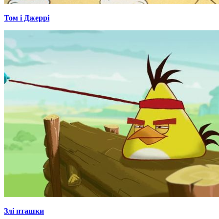
Том і Джеррі
Злі пташки