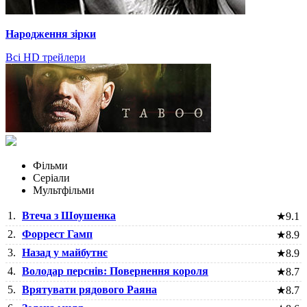
Народження зірки
Всі HD трейлери
Фільми
Серіали
Мультфільми
1.
Втеча з Шоушенка
★
9.1
2.
Форрест Гамп
★
8.9
3.
Назад у майбутнє
★
8.9
4.
Володар перснів: Повернення короля
★
8.7
5.
Врятувати рядового Раяна
★
8.7