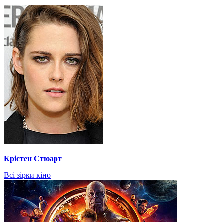
Крістен Стюарт
Всі зірки кіно