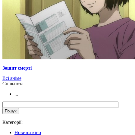
Зошит смерті
Всі аніме
Cпільнота
...
.
Категорії:
Новини кіно