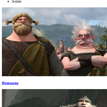
Аніме
Відважна