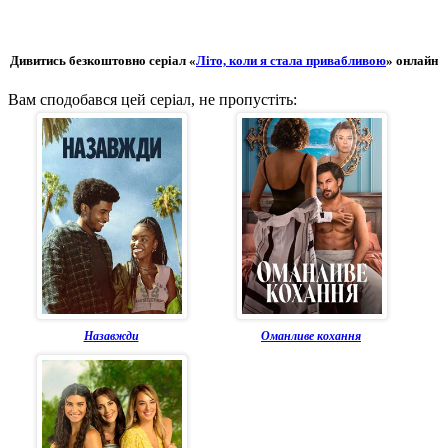
Дивитись безкоштовно серіал «
Літо, коли я стала привабливою
» онлайн
Вам сподобався цей серіал, не пропустіть:
Назавжди
Оманливе кохання