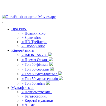
,
Про кіно
« Новини кіно
« Зірки кіно
« HD Трейлери
« Скоро у кіно
Кінорейтинги
« IMDb Top 250
« Премія Оскар
« Топ 50 фільмів
« Топ 50 серіалів
« Топ 50 мультфільмів
« Топ 50 мультсеріалів
« Топ 50 аніме
Мультфільми
« Повнометражні
« Багатосерійні
« Короткі мультики
« Аніме