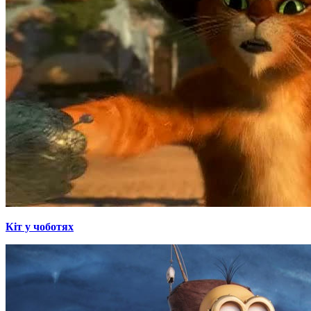
Кіт у чоботях