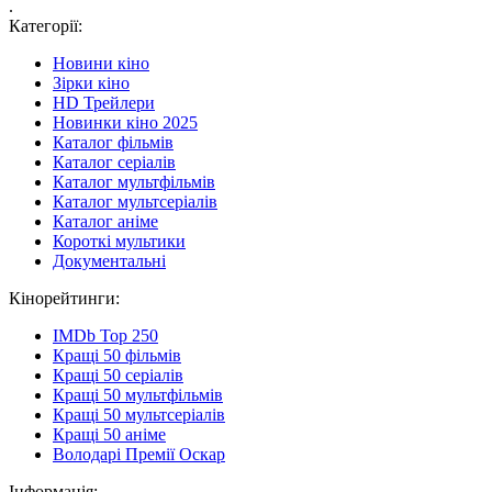
.
Категорії:
Новини кіно
Зірки кіно
HD Трейлери
Новинки кіно 2025
Каталог фільмів
Каталог серіалів
Каталог мультфільмів
Каталог мультсеріалів
Каталог аніме
Короткі мультики
Документальні
Кінорейтинги:
IMDb Top 250
Кращі 50 фільмів
Кращі 50 серіалів
Кращі 50 мультфільмів
Кращі 50 мультсеріалів
Кращі 50 аніме
Володарі Премії Оскар
Інформація: