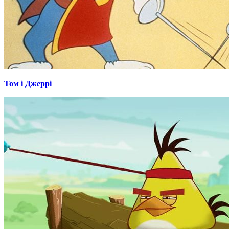
Том і Джеррі