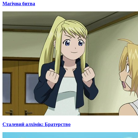
Магічна битва
Сталевий алхімік: Братерство