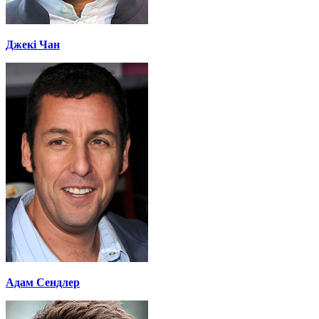
Джекі Чан
Адам Сендлер