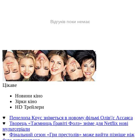
Цікаве
Новини кіно
Зірки кіно
HD Трейлери
♥
Пенелопа Крус зніметься в новому фільмі Олів\'є Ассаяса
♥
Творець «Таємниць Ґравіті Фолз» зніме для Netflix нові
мультсеріали
♥
Фінальний сезон «Гри престолів» може вийти пізніше ніж