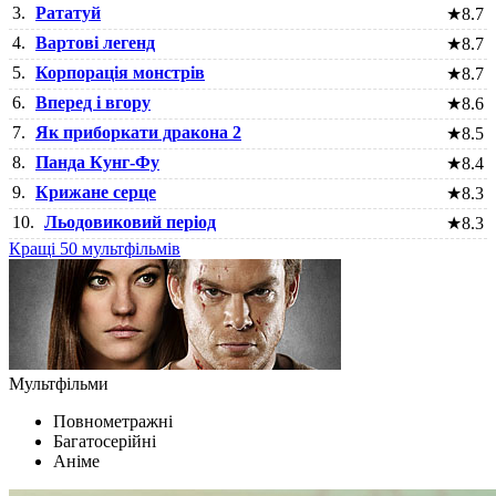
3.
Рататуй
★
8.7
4.
Вартові легенд
★
8.7
5.
Корпорація монстрів
★
8.7
6.
Вперед і вгору
★
8.6
7.
Як приборкати дракона 2
★
8.5
8.
Панда Кунг-Фу
★
8.4
9.
Крижане серце
★
8.3
10.
Льодовиковий період
★
8.3
Кращі 50 мультфільмів
Мультфільми
Повнометражні
Багатосерійні
Аніме