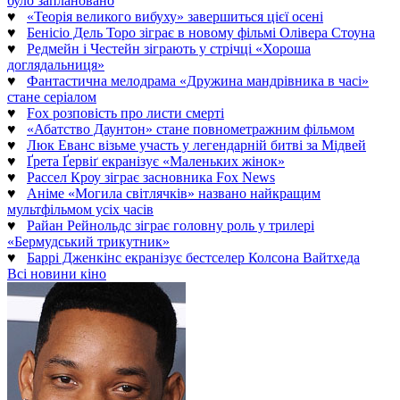
було заплановано
♥
«Теорія великого вибуху» завершиться цієї осені
♥
Бенісіо Дель Торо зіграє в новому фільмі Олівера Стоуна
♥
Редмейн і Честейн зіграють у стрічці «Хороша
доглядальниця»
♥
Фантастична мелодрама «Дружина мандрівника в часі»
стане серіалом
♥
Fox розповість про листи смерті
♥
«Абатство Даунтон» стане повнометражним фільмом
♥
Люк Еванс візьме участь у легендарній битві за Мідвей
♥
Ґрета Ґервіґ екранізує «Маленьких жінок»
♥
Рассел Кроу зіграє засновника Fox News
♥
Аніме «Могила світлячків» названо найкращим
мультфільмом усіх часів
♥
Райан Рейнольдс зіграє головну роль у трилері
«Бермудський трикутник»
♥
Баррі Дженкінс екранізує бестселер Колсона Вайтхеда
Всі новини кіно