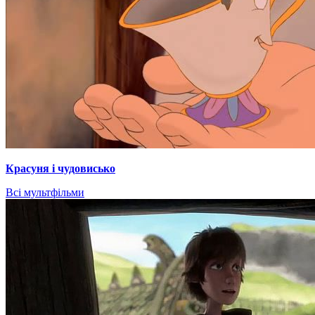
Красуня і чудовисько
Всі мультфільми