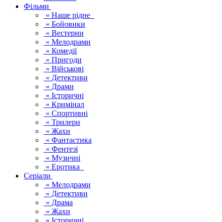
Фільми
« Наше рідне
« Бойовики
« Вестерни
« Мелодрами
« Комедії
« Пригоди
« Військові
« Детективи
« Драми
« Історичні
« Кримінал
« Спортивні
« Трилери
« Жахи
« Фантастика
« Фентезі
« Музичні
« Еротика
Серіали
« Мелодрами
« Детективи
« Драма
« Жахи
« Історичні