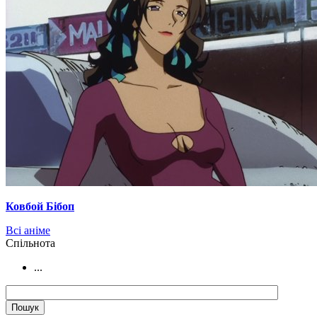
Ковбой Бібоп
Всі аніме
Cпільнота
...