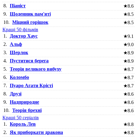
8.
Піаніст
★
8.6
9.
Щоденник пам'яті
★
8.5
10.
Міцний горішок
★
8.5
Кращі 50 фільмів
1.
Доктор Хаус
★
9.1
2.
Альф
★
9.0
3.
Шерлок
★
8.9
4.
Пуститися берега
★
8.9
5.
Теорія великого вибуху
★
8.7
6.
Коломбо
★
8.7
7.
Пуаро Агати Крісті
★
8.7
8.
Друзі
★
8.6
9.
Надприродне
★
8.6
10.
Теорія брехні
★
8.6
Кращі 50 серіалів
1.
Король Лев
★
8.8
2.
Як приборкати дракона
★
8.8