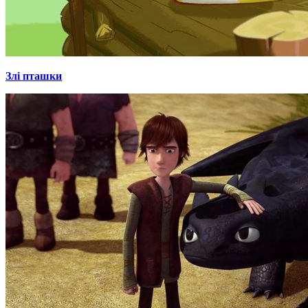
Злі пташки