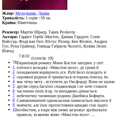
Жанр:
Мелодрами
,
Драма
Тривалість:
1 серія ~50 хв.
Країна:
Німеччина
Режисер:
Мартін Шраєр, Тарек Релінгер
Актори:
Гаррієт Гербіг-Маттен, Даміан Гардунг, Соня
Вайссер, Федя ван Гют, Юстус Ріснер, Бен Феліпе, Андреа
Гуо, Руна Грайнер, Говінда Габріель Чоллеті, Козіма Леоні
Візенд
7.8/10
(голосів: 18)
78
Екранізація роману Мони Кастен занурює у світ
1
елітного коледжу «Макстон-холл», де гроші й
2
походження вирішують усе. Рубі Белл походить зі
3
скромної родини й тримається осторонь блиску, бо
4
має чітку мету - вступити до Оксфорду. Вона не шукає
5
друзів серед багатих спадкоємців і не хоче ставати
6
частиною їхніх ігор, та випадково дізнається
7
небезпечну таємницю родини Джеймса Бофорта.
8
Самовпевнений однокласник намагається змусити її
9
мовчати, але їхнє протистояння швидко стає надто
10
особистим, а іскра між ними загрожує зруйнувати
правила, за якими живе «Макстон-холл» …