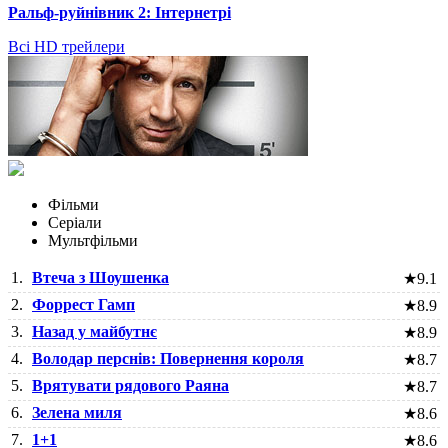
Ральф-руйнівник 2: Інтернетрі
Всі HD трейлери
Фільми
Серіали
Мультфільми
1.
Втеча з Шоушенка
★
9.1
2.
Форрест Гамп
★
8.9
3.
Назад у майбутнє
★
8.9
4.
Володар перснів: Повернення короля
★
8.7
5.
Врятувати рядового Раяна
★
8.7
6.
Зелена миля
★
8.6
7.
1+1
★
8.6