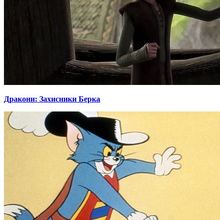
Дракони: Захисники Берка