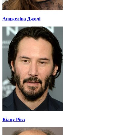
Анджеліна Джолі
Кіану Рівз