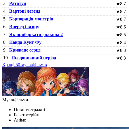
3.
Рататуй
★
8.7
4.
Вартові легенд
★
8.7
5.
Корпорація монстрів
★
8.7
6.
Вперед і вгору
★
8.6
7.
Як приборкати дракона 2
★
8.5
8.
Панда Кунг-Фу
★
8.4
9.
Крижане серце
★
8.3
10.
Льодовиковий період
★
8.3
Кращі 50 мультфільмів
Мультфільми
Повнометражні
Багатосерійні
Аніме