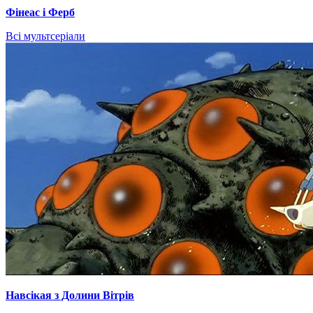
Фінеас і Ферб
Всі мультсеріали
Навсікая з Долини Вітрів