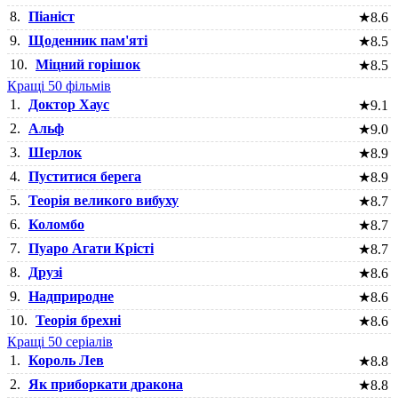
8.
Піаніст
★
8.6
9.
Щоденник пам'яті
★
8.5
10.
Міцний горішок
★
8.5
Кращі 50 фільмів
1.
Доктор Хаус
★
9.1
2.
Альф
★
9.0
3.
Шерлок
★
8.9
4.
Пуститися берега
★
8.9
5.
Теорія великого вибуху
★
8.7
6.
Коломбо
★
8.7
7.
Пуаро Агати Крісті
★
8.7
8.
Друзі
★
8.6
9.
Надприродне
★
8.6
10.
Теорія брехні
★
8.6
Кращі 50 серіалів
1.
Король Лев
★
8.8
2.
Як приборкати дракона
★
8.8