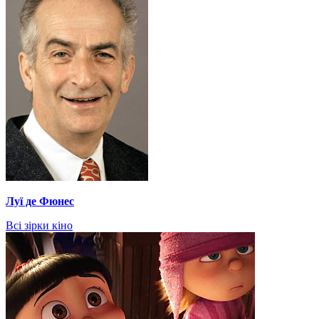
Луї де Фюнес
Всі зірки кіно