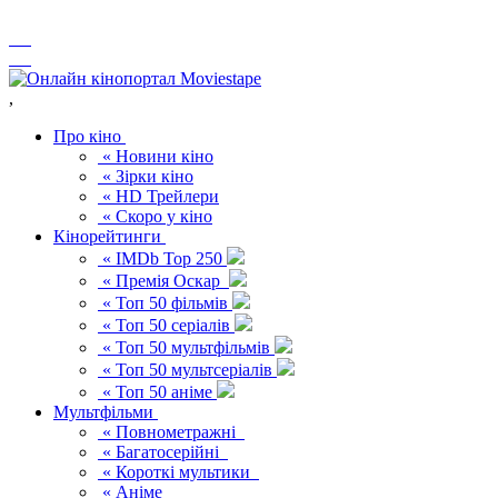
,
Про кіно
« Новини кіно
« Зірки кіно
« HD Трейлери
« Скоро у кіно
Кінорейтинги
« IMDb Top 250
« Премія Оскар
« Топ 50 фільмів
« Топ 50 серіалів
« Топ 50 мультфільмів
« Топ 50 мультсеріалів
« Топ 50 аніме
Мультфільми
« Повнометражні
« Багатосерійні
« Короткі мультики
« Аніме