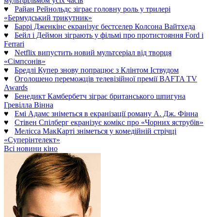
мультфільмом усіх часів
♥
Райан Рейнольдс зіграє головну роль у трилері
«Бермудський трикутник»
♥
Баррі Дженкінс екранізує бестселер Колсона Вайтхеда
♥
Бейл і Деймон зіграють у фільмі про протистояння Ford і
Ferrari
♥
Netflix випустить новий мультсеріал від творця
«Сімпсонів»
♥
Бредлі Купер знову попрацює з Клінтом Іствудом
♥
Оголошено переможців телевізійної премії BAFTA TV
Awards
♥
Бенедикт Камбербетч зіграє британського шпигуна
Гревілла Вінна
♥
Емі Адамс зніметься в екранізації роману А. Дж. Фінна
♥
Стівен Спілберг екранізує комікс про «Чорних яструбів»
♥
Мелісса МакКарті зніметься у комедійній стрічці
«Суперінтелект»
Всі новини кіно