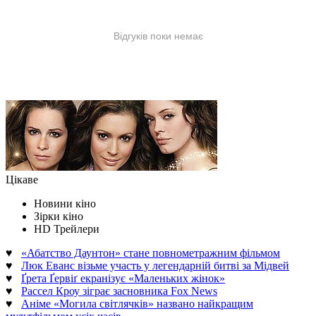
Цікаве
Новини кіно
Зірки кіно
HD Трейлери
♥
«Абатство Даунтон» стане повнометражним фільмом
♥
Люк Еванс візьме участь у легендарній битві за Мідвей
♥
Ґрета Ґервіґ екранізує «Маленьких жінок»
♥
Рассел Кроу зіграє засновника Fox News
♥
Аніме «Могила світлячків» названо найкращим