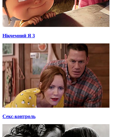
Нікчемний Я 3
Секс-контроль