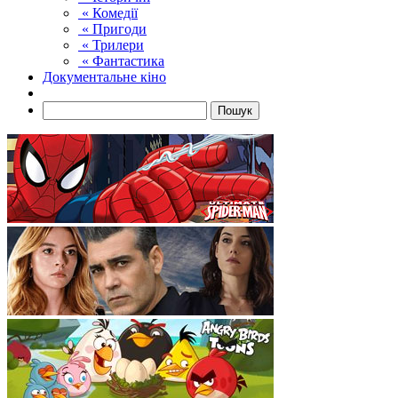
« Комедії
« Пригоди
« Трилери
« Фантастика
Документальне кіно
Пошук