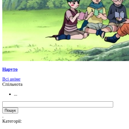
Наруто
Всі аніме
Cпільнота
...
.
Категорії: