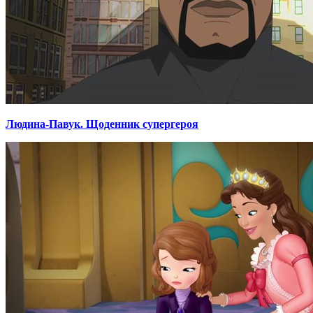
Людина-Павук. Щоденник супергероя