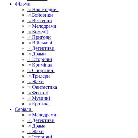
Фільми
« Наше рідне
« Бойовики
« Вестерни
« Мелодрами
« Комедії
« Пригоди
« Військові
« Детективи
« Драми
« Історичні
« Кримінал
« Спортивні
« Трилери
« Жахи
« Фантастика
« Фентезі
« Музичні
« Еротика
Серіали
« Мелодрами
« Детективи
« Драма
« Жахи
« Історичні