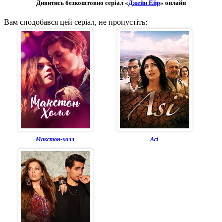
Дивитись безкоштовно серіал «
Джейн Ейр
» онлайн
Вам сподобався цей серіал, не пропустіть:
Макстон-холл
Асі