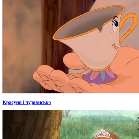
Красуня і чудовисько