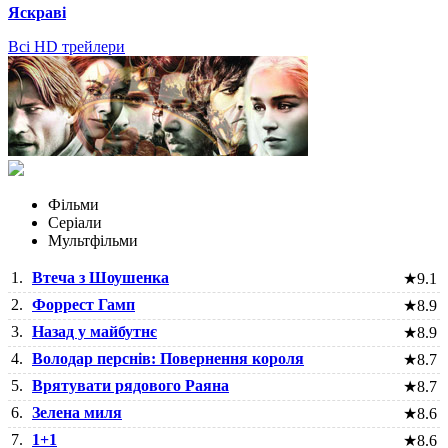
Яскраві
Всі HD трейлери
Фільми
Серіали
Мультфільми
1.
Втеча з Шоушенка
★
9.1
2.
Форрест Гамп
★
8.9
3.
Назад у майбутнє
★
8.9
4.
Володар перснів: Повернення короля
★
8.7
5.
Врятувати рядового Раяна
★
8.7
6.
Зелена миля
★
8.6
7.
1+1
★
8.6