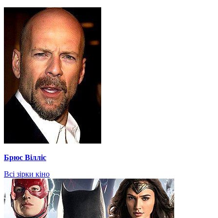
Брюс Вілліс
Всі зірки кіно