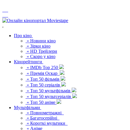
,
Про кіно
« Новини кіно
« Зірки кіно
« HD Трейлери
« Скоро у кіно
Кінорейтинги
« IMDb Top 250
« Премія Оскар
« Топ 50 фільмів
« Топ 50 серіалів
« Топ 50 мультфільмів
« Топ 50 мультсеріалів
« Топ 50 аніме
Мультфільми
« Повнометражні
« Багатосерійні
« Короткі мультики
« Аніме