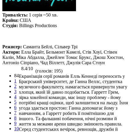
Тривалість:
1 серія ~50 хв.
Країна:
США
Студія:
Billings Productions
Режисер:
Саманта Бейлі, Сільвер Трі
Актори:
Елла Брайт, Бельмонт Камелі, Стів Хоуї, Стівен
Калін, Міка Абдалла, Джейлен Томас Брукс, Джош Хюстон,
Антоніо Сіпріано, Чад Віллетт, Джулія Сара Стоун
8.4/10
(голосів: 195)
84
Екранізація серії романів Елль Кеннеді переносить у
1
Браєрський університет, де Ганна Веллс, студентка
2
музичного факультету, намагається привернути увагу
3
хлопця, який їй давно подобається. Гарретт Грем,
4
зірка хокейної команди, має іншу проблему - йому
5
потрібні кращі оцінки, щоб залишитися на льоду. Їхня
6
угода здається простою: Ганна допомагає йому з
7
навчанням, а Гарретт робить її помітнішою для
8
іншого. Та фальшиві побачення, нічні розмови й
9
життя за межами арени швидко змінюють правила.
10
Серед студентських вечірок, ревнощів, дружби й