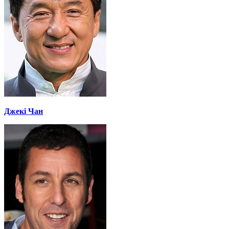
Джекі Чан