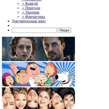
« Комедії
« Пригоди
« Трилери
« Фантастика
Документальне кіно
Пошук