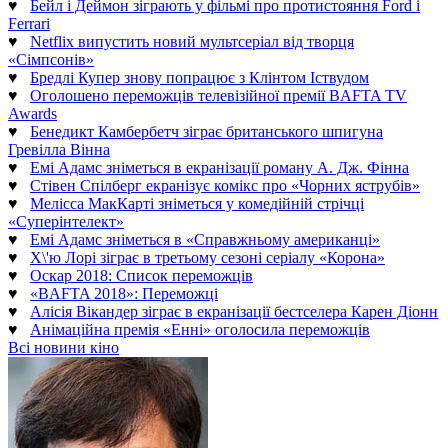
♥
Бейл і Деймон зіграють у фільмі про протистояння Ford і
Ferrari
♥
Netflix випустить новий мультсеріал від творця
«Сімпсонів»
♥
Бредлі Купер знову попрацює з Клінтом Іствудом
♥
Оголошено переможців телевізійної премії BAFTA TV
Awards
♥
Бенедикт Камбербетч зіграє британського шпигуна
Гревілла Вінна
♥
Емі Адамс зніметься в екранізації роману А. Дж. Фінна
♥
Стівен Спілберг екранізує комікс про «Чорних яструбів»
♥
Мелісса МакКарті зніметься у комедійній стрічці
«Суперінтелект»
♥
Емі Адамс зніметься в «Справжньому американці»
♥
Х\'ю Лорі зіграє в третьому сезоні серіалу «Корона»
♥
Оскар 2018: Список переможців
♥
«BAFTA 2018»: Переможці
♥
Алісія Вікандер зіграє в екранізації бестселера Карен Діонн
♥
Анімаційна премія «Енні» оголосила переможців
Всі новини кіно