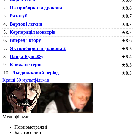
2.
Як приборкати дракона
★
8.8
3.
Рататуй
★
8.7
4.
Вартові легенд
★
8.7
5.
Корпорація монстрів
★
8.7
6.
Вперед і вгору
★
8.6
7.
Як приборкати дракона 2
★
8.5
8.
Панда Кунг-Фу
★
8.4
9.
Крижане серце
★
8.3
10.
Льодовиковий період
★
8.3
Кращі 50 мультфільмів
Мультфільми
Повнометражні
Багатосерійні