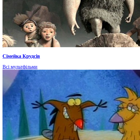
Сімейка Крудсів
Всі мультфільми