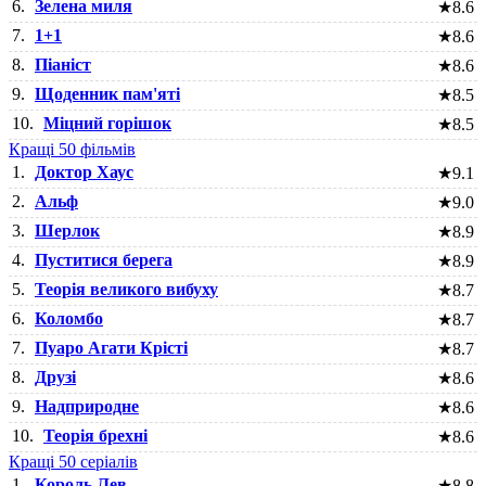
6.
Зелена миля
★
8.6
7.
1+1
★
8.6
8.
Піаніст
★
8.6
9.
Щоденник пам'яті
★
8.5
10.
Міцний горішок
★
8.5
Кращі 50 фільмів
1.
Доктор Хаус
★
9.1
2.
Альф
★
9.0
3.
Шерлок
★
8.9
4.
Пуститися берега
★
8.9
5.
Теорія великого вибуху
★
8.7
6.
Коломбо
★
8.7
7.
Пуаро Агати Крісті
★
8.7
8.
Друзі
★
8.6
9.
Надприродне
★
8.6
10.
Теорія брехні
★
8.6
Кращі 50 серіалів
1.
Король Лев
★
8.8