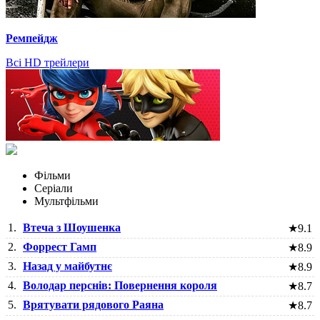
Ремпейдж
Всі HD трейлери
Фільми
Серіали
Мультфільми
1.
Втеча з Шоушенка
★
9.1
2.
Форрест Гамп
★
8.9
3.
Назад у майбутнє
★
8.9
4.
Володар перснів: Повернення короля
★
8.7
5.
Врятувати рядового Раяна
★
8.7