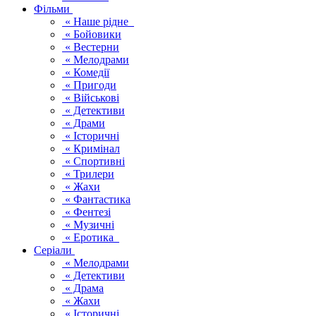
Фільми
« Наше рідне
« Бойовики
« Вестерни
« Мелодрами
« Комедії
« Пригоди
« Військові
« Детективи
« Драми
« Історичні
« Кримінал
« Спортивні
« Трилери
« Жахи
« Фантастика
« Фентезі
« Музичні
« Еротика
Серіали
« Мелодрами
« Детективи
« Драма
« Жахи
« Історичні