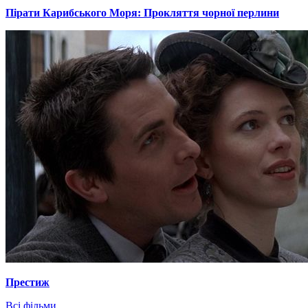
Пірати Карибського Моря: Прокляття чорної перлини
Престиж
Всі фільми