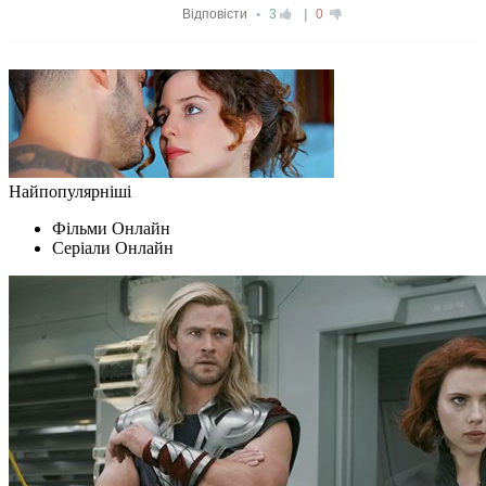
Найпопулярніші
Фільми Oнлайн
Серіали Oнлайн