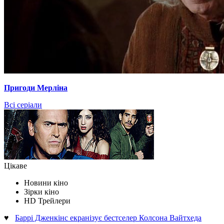
Пригоди Мерліна
Всі серіали
Цікаве
Новини кіно
Зірки кіно
HD Трейлери
♥
Баррі Дженкінс екранізує бестселер Колсона Вайтхеда