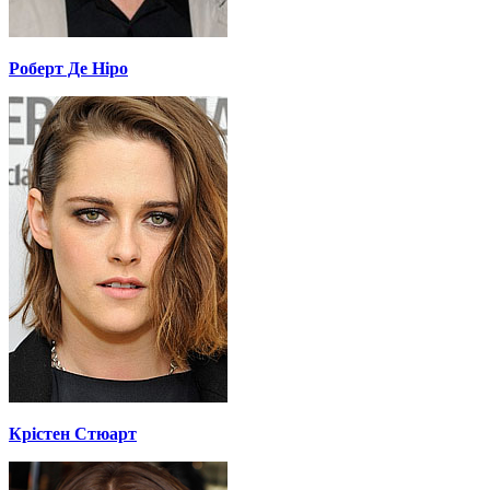
Роберт Де Ніро
Крістен Стюарт