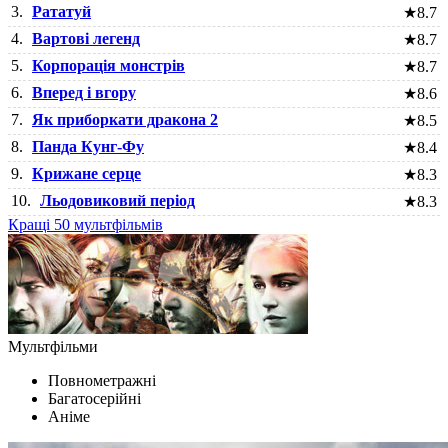
3.
Рататуй
★
8.7
4.
Вартові легенд
★
8.7
5.
Корпорація монстрів
★
8.7
6.
Вперед і вгору
★
8.6
7.
Як приборкати дракона 2
★
8.5
8.
Панда Кунг-Фу
★
8.4
9.
Крижане серце
★
8.3
10.
Льодовиковий період
★
8.3
Кращі 50 мультфільмів
Мультфільми
Повнометражні
Багатосерійні
Аніме