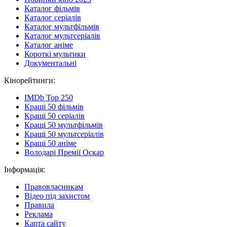
Каталог фільмів
Каталог серіалів
Каталог мультфільмів
Каталог мультсеріалів
Каталог аніме
Короткі мультики
Документальні
Кінорейтинги:
IMDb Top 250
Кращі 50 фільмів
Кращі 50 серіалів
Кращі 50 мультфільмів
Кращі 50 мультсеріалів
Кращі 50 аніме
Володарі Премії Оскар
Інформація:
Правовласникам
Відео під захистом
Правила
Реклама
Карта сайту