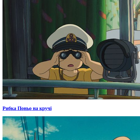
Рибка Поньо на кручі