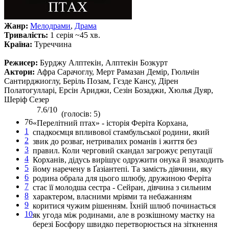
Жанр:
Мелодрами
,
Драма
Тривалість:
1 серія ~45 хв.
Країна:
Туреччина
Режисер:
Бурджу Алптекін, Алптекін Бозкурт
Актори:
Афра Сарачоглу, Мерт Рамазан Демір, Гюльчін
Сантирджиоглу, Беріль Позам, Гєзде Кансу, Дірен
Полатогулларі, Ерсін Ариджи, Сезін Бозаджи, Хюлья Дуяр,
Шеріф Сезер
7.6/10
(голосів: 5)
76
«Перелітний птах» - історія Феріта Корхана,
1
спадкоємця впливової стамбульської родини, який
2
звик до розваг, нетривалих романів і життя без
3
правил. Коли черговий скандал загрожує репутації
4
Корханів, дідусь вирішує одружити онука й знаходить
5
йому наречену в Ґазіантепі. Та замість дівчини, яку
6
родина обрала для цього шлюбу, дружиною Феріта
7
стає її молодша сестра - Сейран, дівчина з сильним
8
характером, власними мріями та небажанням
9
коритися чужим рішенням. Їхній шлюб починається
10
як угода між родинами, але в розкішному маєтку на
березі Босфору швидко перетворюється на зіткнення