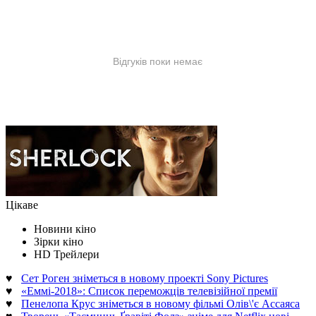
Цікаве
Новини кіно
Зірки кіно
HD Трейлери
♥
Сет Роген зніметься в новому проекті Sony Pictures
♥
«Еммі-2018»: Список переможців телевізійної премії
♥
Пенелопа Крус зніметься в новому фільмі Олів\'є Ассаяса