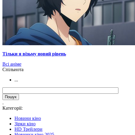
Тільки я візьму новий рівень
Всі аніме
Cпільнота
...
.
Категорії:
Новини кіно
Зірки кіно
HD Трейлери
Новинки кіно 2025