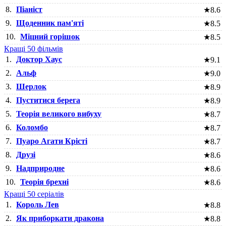
8.
Піаніст
★
8.6
9.
Щоденник пам'яті
★
8.5
10.
Міцний горішок
★
8.5
Кращі 50 фільмів
1.
Доктор Хаус
★
9.1
2.
Альф
★
9.0
3.
Шерлок
★
8.9
4.
Пуститися берега
★
8.9
5.
Теорія великого вибуху
★
8.7
6.
Коломбо
★
8.7
7.
Пуаро Агати Крісті
★
8.7
8.
Друзі
★
8.6
9.
Надприродне
★
8.6
10.
Теорія брехні
★
8.6
Кращі 50 серіалів
1.
Король Лев
★
8.8
2.
Як приборкати дракона
★
8.8