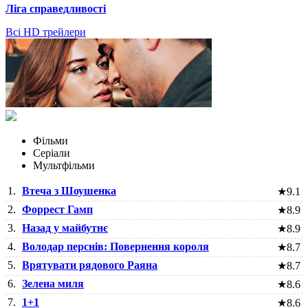
Ліга справедливості
Всі HD трейлери
Фільми
Серіали
Мультфільми
1.
Втеча з Шоушенка
★
9.1
2.
Форрест Гамп
★
8.9
3.
Назад у майбутнє
★
8.9
4.
Володар перснів: Повернення короля
★
8.7
5.
Врятувати рядового Раяна
★
8.7
6.
Зелена миля
★
8.6
7.
1+1
★
8.6