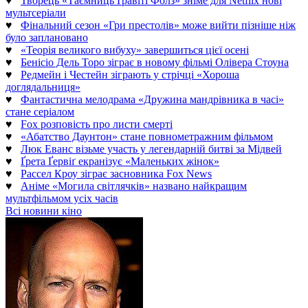
♥
Творець «Таємниць Ґравіті Фолз» зніме для Netflix нові
мультсеріали
♥
Фінальний сезон «Гри престолів» може вийти пізніше ніж
було заплановано
♥
«Теорія великого вибуху» завершиться цієї осені
♥
Бенісіо Дель Торо зіграє в новому фільмі Олівера Стоуна
♥
Редмейн і Честейн зіграють у стрічці «Хороша
доглядальниця»
♥
Фантастична мелодрама «Дружина мандрівника в часі»
стане серіалом
♥
Fox розповість про листи смерті
♥
«Абатство Даунтон» стане повнометражним фільмом
♥
Люк Еванс візьме участь у легендарній битві за Мідвей
♥
Ґрета Ґервіґ екранізує «Маленьких жінок»
♥
Рассел Кроу зіграє засновника Fox News
♥
Аніме «Могила світлячків» названо найкращим
мультфільмом усіх часів
Всі новини кіно