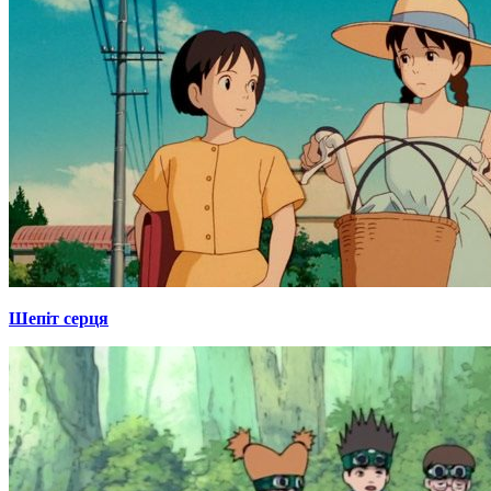
Шепіт серця