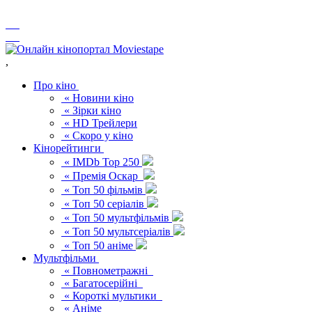
,
Про кіно
« Новини кіно
« Зірки кіно
« HD Трейлери
« Скоро у кіно
Кінорейтинги
« IMDb Top 250
« Премія Оскар
« Топ 50 фільмів
« Топ 50 серіалів
« Топ 50 мультфільмів
« Топ 50 мультсеріалів
« Топ 50 аніме
Мультфільми
« Повнометражні
« Багатосерійні
« Короткі мультики
« Аніме