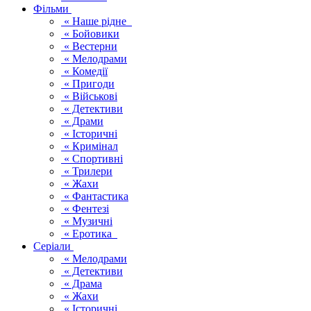
Фільми
« Наше рідне
« Бойовики
« Вестерни
« Мелодрами
« Комедії
« Пригоди
« Військові
« Детективи
« Драми
« Історичні
« Кримінал
« Спортивні
« Трилери
« Жахи
« Фантастика
« Фентезі
« Музичні
« Еротика
Серіали
« Мелодрами
« Детективи
« Драма
« Жахи
« Історичні