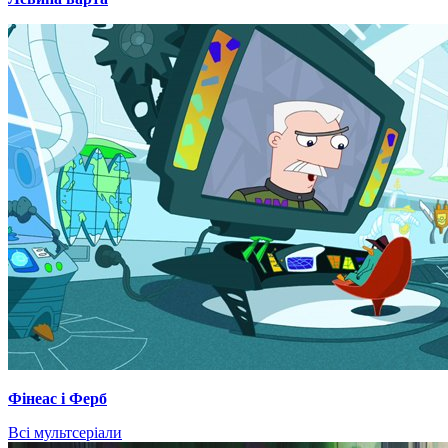
Фінеас і Ферб
Всі мультсеріали