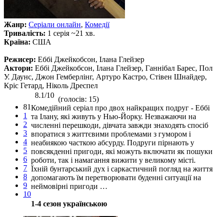
Жанр:
Серіали онлайн
,
Комедії
Тривалість:
1 серія ~21 хв.
Країна:
США
Режисер:
Еббі Джейкобсон, Ілана Глейзер
Актори:
Еббі Джейкобсон, Ілана Глейзер, Ганнібал Барес, Пол
У. Даунс, Джон Гемберлінг, Артуро Кастро, Стівен Шнайдер,
Кріс Гетард, Ніколь Дреспел
8.1/10
(голосів: 15)
81
Комедійний серіал про двох найкращих подруг - Еббі
1
та Ілану, які живуть у Нью-Йорку. Незважаючи на
2
численні перешкоди, дівчата завжди знаходять спосіб
3
впоратися з життєвими проблемами з гумором і
4
неабиякою часткою абсурду. Подруги пірнають у
5
повсякденні пригоди, які можуть включати як пошуки
6
роботи, так і намагання вижити у великому місті.
7
Їхній бунтарський дух і саркастичний погляд на життя
8
допомагають їм перетворювати буденні ситуації на
9
неймовірні пригоди …
10
1-4 сезон українською