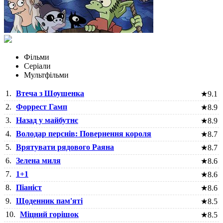
Фільми
Серіали
Мультфільми
1.
Втеча з Шоушенка
★
9.1
2.
Форрест Гамп
★
8.9
3.
Назад у майбутнє
★
8.9
4.
Володар перснів: Повернення короля
★
8.7
5.
Врятувати рядового Раяна
★
8.7
6.
Зелена миля
★
8.6
7.
1+1
★
8.6
8.
Піаніст
★
8.6
9.
Щоденник пам'яті
★
8.5
10.
Міцний горішок
★
8.5