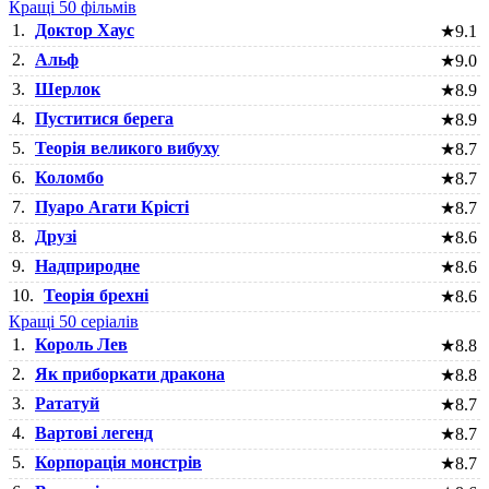
Кращі 50 фільмів
1.
Доктор Хаус
★
9.1
2.
Альф
★
9.0
3.
Шерлок
★
8.9
4.
Пуститися берега
★
8.9
5.
Теорія великого вибуху
★
8.7
6.
Коломбо
★
8.7
7.
Пуаро Агати Крісті
★
8.7
8.
Друзі
★
8.6
9.
Надприродне
★
8.6
10.
Теорія брехні
★
8.6
Кращі 50 серіалів
1.
Король Лев
★
8.8
2.
Як приборкати дракона
★
8.8
3.
Рататуй
★
8.7
4.
Вартові легенд
★
8.7
5.
Корпорація монстрів
★
8.7