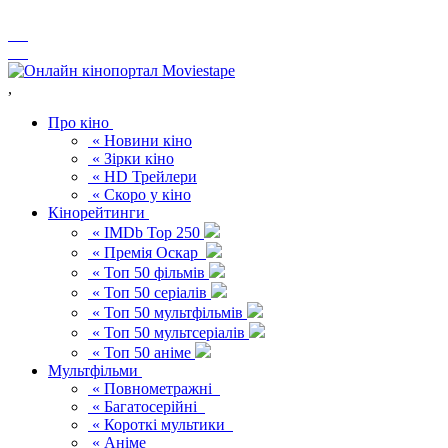
,
Про кіно
« Новини кіно
« Зірки кіно
« HD Трейлери
« Скоро у кіно
Кінорейтинги
« IMDb Top 250
« Премія Оскар
« Топ 50 фільмів
« Топ 50 серіалів
« Топ 50 мультфільмів
« Топ 50 мультсеріалів
« Топ 50 аніме
Мультфільми
« Повнометражні
« Багатосерійні
« Короткі мультики
« Аніме