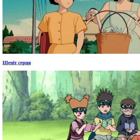
Шепіт серця