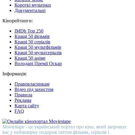
Короткі мультики
Документальні
Кінорейтинги:
IMDb Top 250
Кращі 50 фільмів
Кращі 50 серіалів
Кращі 50 мультфільмів
Кращі 50 мультсеріалів
Кращі 50 аніме
Володарі Премії Оскар
Інформація:
Правовласникам
Відео під захистом
Правила
Реклама
Карта сайту
FAQ
Moviestape - це український портал про кіно, який запрошує
вас у неймовірну подорож світом фільмів, серіалів і