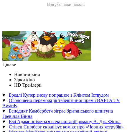
Цікаве
Новини кіно
Зірки кіно
HD Трейлери
♥
Бредлі Купер знову попрацює з Клінтом Іствудом
♥
Оголошено переможців телевізійної премії BAFTA TV
Awards
♥
Бенедикт Камбербетч зіграє британського шпигуна
Гревілла Вінна
♥
Емі Адамс зніметься в екранізації роману А. Дж. Фінна
♥
Стівен Спілберг екранізує комікс про «Чорних яструбів»