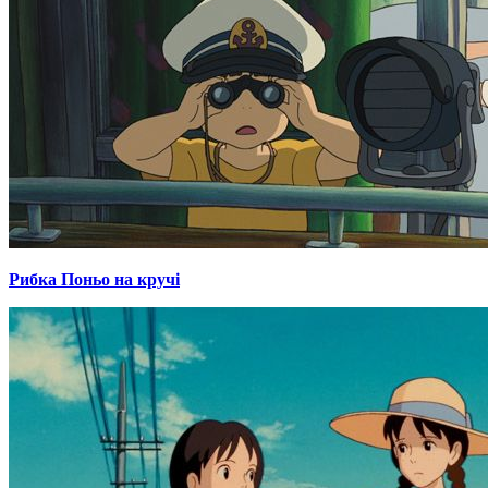
Рибка Поньо на кручі