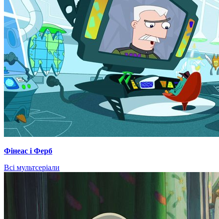
Фінеас і Ферб
Всі мультсеріали