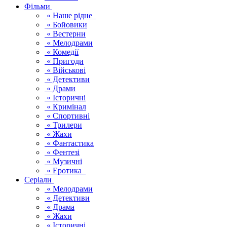
Фільми
« Наше рідне
« Бойовики
« Вестерни
« Мелодрами
« Комедії
« Пригоди
« Військові
« Детективи
« Драми
« Історичні
« Кримінал
« Спортивні
« Трилери
« Жахи
« Фантастика
« Фентезі
« Музичні
« Еротика
Серіали
« Мелодрами
« Детективи
« Драма
« Жахи
« Історичні