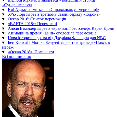
♥
Мелісса МакКарті зніметься у комедійній стрічці
«Суперінтелект»
♥
Емі Адамс зніметься в «Справжньому американці»
♥
Х\'ю Лорі зіграє в третьому сезоні серіалу «Корона»
♥
Оскар 2018: Список переможців
♥
«BAFTA 2018»: Переможці
♥
Алісія Вікандер зіграє в екранізації бестселера Карен Діонн
♥
Анімаційна премія «Енні» оголосила переможців
♥
Нова історична драма від Джуліана Феллоуза для NBC
♥
Бен Кінґслі і Моніка Белуччі зіграють в трилері «Павук в
мережі»
♥
«Оскар 2018»: Номінанти
Всі новини кіно