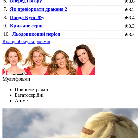
6.
Вперед і вгору
★
8.6
7.
Як приборкати дракона 2
★
8.5
8.
Панда Кунг-Фу
★
8.4
9.
Крижане серце
★
8.3
10.
Льодовиковий період
★
8.3
Кращі 50 мультфільмів
Мультфільми
Повнометражні
Багатосерійні
Аніме