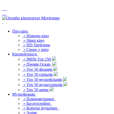
,
Про кіно
« Новини кіно
« Зірки кіно
« HD Трейлери
« Скоро у кіно
Кінорейтинги
« IMDb Top 250
« Премія Оскар
« Топ 50 фільмів
« Топ 50 серіалів
« Топ 50 мультфільмів
« Топ 50 мультсеріалів
« Топ 50 аніме
Мультфільми
« Повнометражні
« Багатосерійні
« Короткі мультики
« Аніме