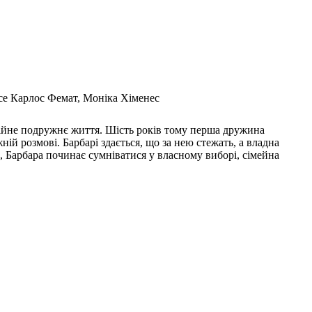
осе Карлос Фемат, Моніка Хіменес
кійне подружнє життя. Шість років тому перша дружина
ній розмові. Барбарі здається, що за нею стежать, а владна
, Барбара починає сумніватися у власному виборі, сімейна