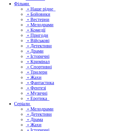
Фільми
« Наше рідне
« Бойовики
« Вестерни
« Мелодрами
« Комедії
« Пригоди
« Військові
« Детективи
« Драми
« Історичні
« Кримінал
« Спортивні
« Трилери
« Жахи
« Фантастика
« Фентезі
« Музичні
« Еротика
Серіали
« Мелодрами
« Детективи
« Драма
« Жахи
« Історичні