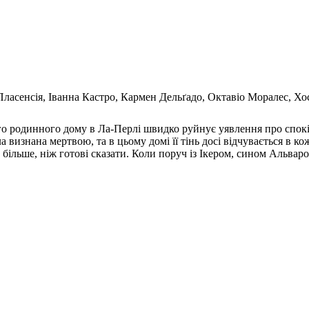
 Пласенсія, Іванна Кастро, Кармен Дельґадо, Октавіо Моралес, Х
його родинного дому в Ла-Перлі швидко руйнує уявлення про спо
 визнана мертвою, та в цьому домі її тінь досі відчувається в кож
більше, ніж готові сказати. Коли поруч із Ікером, сином Альваро