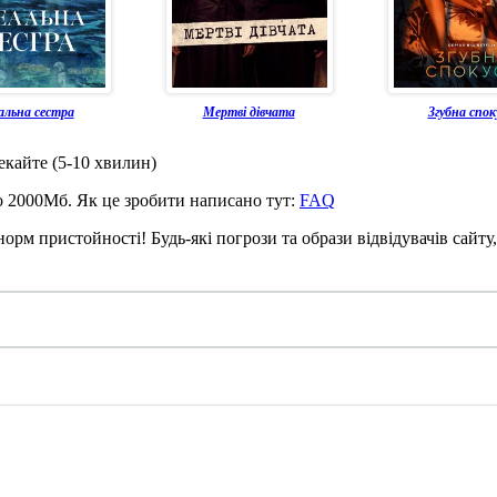
альна сестра
Мертві дівчата
Згубна спок
чекайте (5-10 хвилин)
до 2000Мб. Як це зробити написано тут:
FAQ
рм пристойності! Будь-які погрози та образи відвідувачів сайту