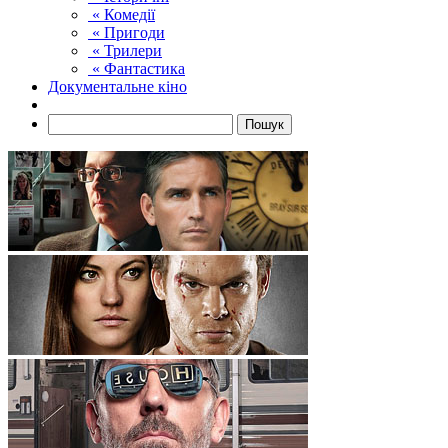
« Комедії
« Пригоди
« Трилери
« Фантастика
Документальне кіно
Пошук