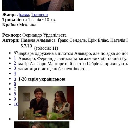
Жанр:
Драма
,
Трилери
Тривалість:
1 серія ~10 хв.
Країна:
Мексика
Режисер:
Фернандо Урдапільєта
Актори:
Памела Альманса, Ґрако Сендель, Ерік Еліас, Наталія
5.7/10
(голосів: 11)
57
Барбара одружена з пілотом Альваро, але поїздка до 
1
Альваро, Фернанда, зникла за загадкових обставин і була
2
матір Альваро Маргарита й сестра Габріела приховують 
3
таємниця стає ще небезпечнішою …
4
5
1-20 серія українською
6
7
8
9
10