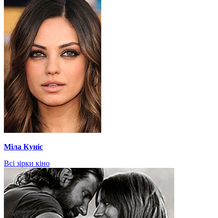
Міла Куніс
Всі зірки кіно