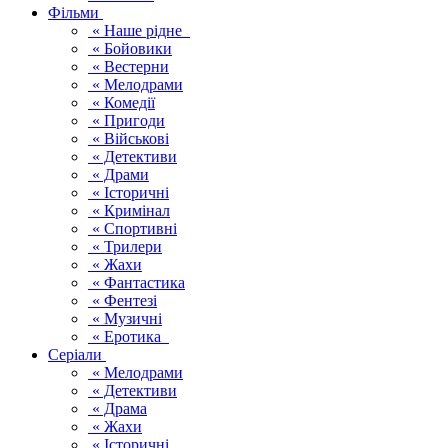
Фільми
« Наше рідне
« Бойовики
« Вестерни
« Мелодрами
« Комедії
« Пригоди
« Військові
« Детективи
« Драми
« Історичні
« Кримінал
« Спортивні
« Трилери
« Жахи
« Фантастика
« Фентезі
« Музичні
« Еротика
Серіали
« Мелодрами
« Детективи
« Драма
« Жахи
« Історичні