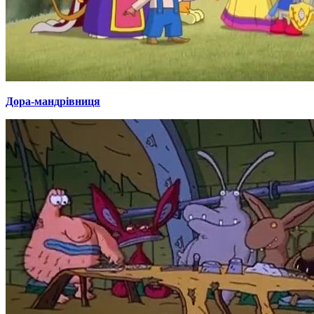
Дора-мандрівниця