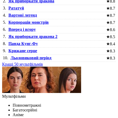
2.
Як приборкати дракона
★
8.8
3.
Рататуй
★
8.7
4.
Вартові легенд
★
8.7
5.
Корпорація монстрів
★
8.7
6.
Вперед і вгору
★
8.6
7.
Як приборкати дракона 2
★
8.5
8.
Панда Кунг-Фу
★
8.4
9.
Крижане серце
★
8.3
10.
Льодовиковий період
★
8.3
Кращі 50 мультфільмів
Мультфільми
Повнометражні
Багатосерійні
Аніме