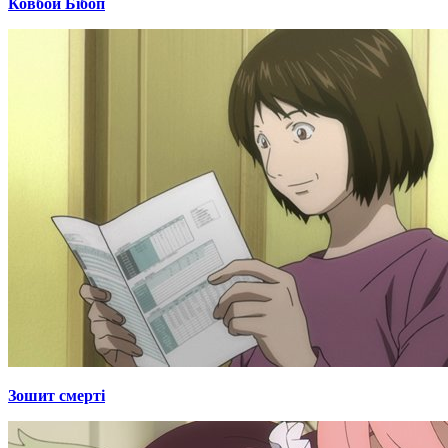
Ковбой Бібоп
Зошит смерті