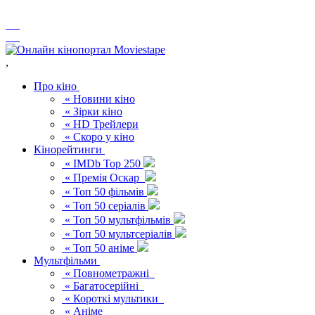
,
Про кіно
« Новини кіно
« Зірки кіно
« HD Трейлери
« Скоро у кіно
Кінорейтинги
« IMDb Top 250
« Премія Оскар
« Топ 50 фільмів
« Топ 50 серіалів
« Топ 50 мультфільмів
« Топ 50 мультсеріалів
« Топ 50 аніме
Мультфільми
« Повнометражні
« Багатосерійні
« Короткі мультики
« Аніме