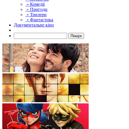
« Комедії
« Пригоди
« Трилери
« Фантастика
Документальне кіно
Пошук