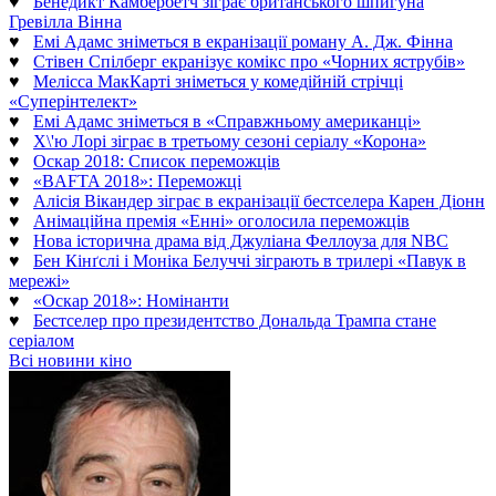
♥
Бенедикт Камбербетч зіграє британського шпигуна
Гревілла Вінна
♥
Емі Адамс зніметься в екранізації роману А. Дж. Фінна
♥
Стівен Спілберг екранізує комікс про «Чорних яструбів»
♥
Мелісса МакКарті зніметься у комедійній стрічці
«Суперінтелект»
♥
Емі Адамс зніметься в «Справжньому американці»
♥
Х\'ю Лорі зіграє в третьому сезоні серіалу «Корона»
♥
Оскар 2018: Список переможців
♥
«BAFTA 2018»: Переможці
♥
Алісія Вікандер зіграє в екранізації бестселера Карен Діонн
♥
Анімаційна премія «Енні» оголосила переможців
♥
Нова історична драма від Джуліана Феллоуза для NBC
♥
Бен Кінґслі і Моніка Белуччі зіграють в трилері «Павук в
мережі»
♥
«Оскар 2018»: Номінанти
♥
Бестселер про президентство Дональда Трампа стане
серіалом
Всі новини кіно