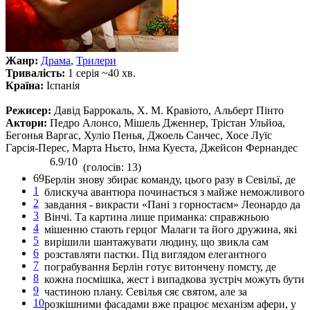
Жанр:
Драма
,
Трилери
Тривалість:
1 серія ~40 хв.
Країна:
Іспанія
Режисер:
Давід Баррокаль, Х. М. Кравіото, Альберт Пінто
Актори:
Педро Алонсо, Мішель Дженнер, Трістан Ульйоа,
Бегонья Варгас, Хуліо Пенья, Джоель Санчес, Хосе Луїс
Гарсія-Перес, Марта Ньєто, Інма Куеста, Джейсон Фернандес
6.9/10
(голосів: 13)
69
Берлін знову збирає команду, цього разу в Севільї, де
1
блискуча авантюра починається з майже неможливого
2
завдання - викрасти «Пані з горностаєм» Леонардо да
3
Вінчі. Та картина лише приманка: справжньою
4
мішенню стають герцог Малаги та його дружина, які
5
вирішили шантажувати людину, що звикла сам
6
розставляти пастки. Під виглядом елегантного
7
пограбування Берлін готує витончену помсту, де
8
кожна посмішка, жест і випадкова зустріч можуть бути
9
частиною плану. Севілья сяє святом, але за
10
розкішними фасадами вже працює механізм афери, у