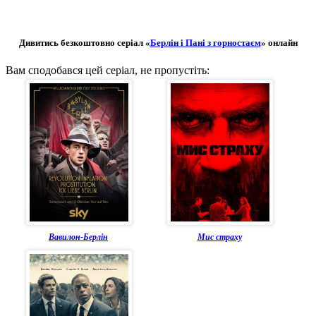
Дивитись безкоштовно серіал «
Берлін і Пані з горностаєм
» онлайн
Вам сподобався цей серіал, не пропустіть:
Вавилон-Берлін
Мис страху