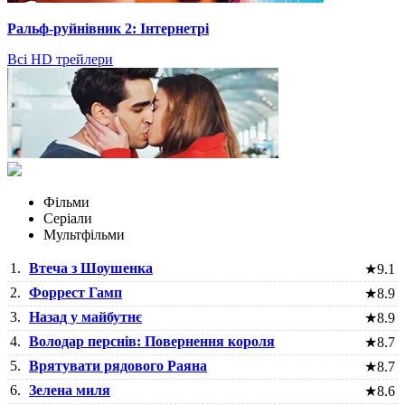
Ральф-руйнівник 2: Інтернетрі
Всі HD трейлери
Фільми
Серіали
Мультфільми
1.
Втеча з Шоушенка
★
9.1
2.
Форрест Гамп
★
8.9
3.
Назад у майбутнє
★
8.9
4.
Володар перснів: Повернення короля
★
8.7
5.
Врятувати рядового Раяна
★
8.7
6.
Зелена миля
★
8.6