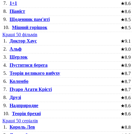
7.
1+1
★
8.6
8.
Піаніст
★
8.6
9.
Щоденник пам'яті
★
8.5
10.
Міцний горішок
★
8.5
Кращі 50 фільмів
1.
Доктор Хаус
★
9.1
2.
Альф
★
9.0
3.
Шерлок
★
8.9
4.
Пуститися берега
★
8.9
5.
Теорія великого вибуху
★
8.7
6.
Коломбо
★
8.7
7.
Пуаро Агати Крісті
★
8.7
8.
Друзі
★
8.6
9.
Надприродне
★
8.6
10.
Теорія брехні
★
8.6
Кращі 50 серіалів
1.
Король Лев
★
8.8