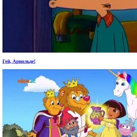
Гей, Арнольде!