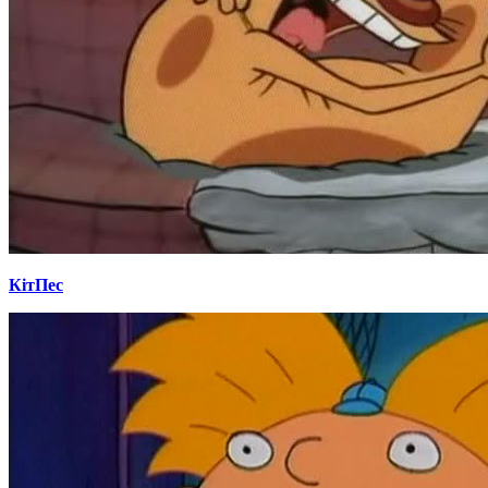
КітПес