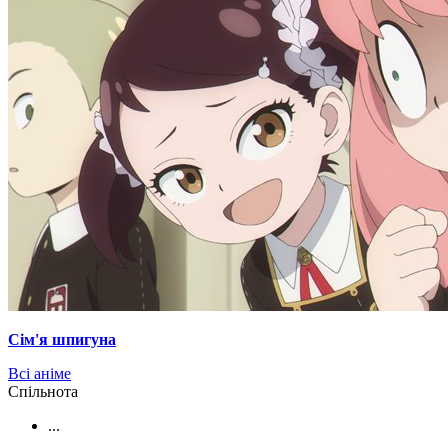
Сім'я шпигуна
Всі аніме
Cпільнота
...