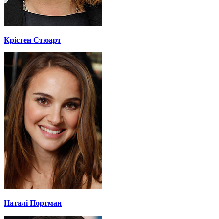
Крістен Стюарт
Наталі Портман