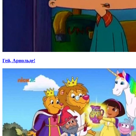
Гей, Арнольде!