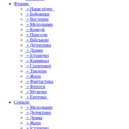
Фільми
« Наше рідне
« Бойовики
« Вестерни
« Мелодрами
« Комедії
« Пригоди
« Військові
« Детективи
« Драми
« Історичні
« Кримінал
« Спортивні
« Трилери
« Жахи
« Фантастика
« Фентезі
« Музичні
« Еротика
Серіали
« Мелодрами
« Детективи
« Драма
« Жахи
« Історичні