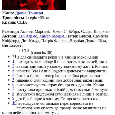
Жанр:
Драма
,
Трилери
Тривалість:
1 серія ~55 хв.
Країна:
США
Режисер:
Аманда Марсаліс, Джон С. Бейрд, С. Дж. Кларксон
Актори:
Емі Адамс
,
Хав'єр Бардем
, Патрік Вілсон, Саманта
Кліффорд, Дот Клауд, Патрік Фішлер, Джуліан Дульче Віда,
Він Еверетт
7.1/10
(голосів: 38)
71
Після сімнадцяти років у в’язниці Макс Кейди
1
виходить на свободу й повертається до людей, яких
2
вважає винними у своєму зламаному житті. Колись
3
юристи Том і Анна Боудени допомогли відправити
4
його за ґрати, а тепер їхня спокійна родина стає
5
мішенню для людини, яка добре знає закон і вміє
6
використовувати страх без прямих доказів. Кейди
7
поступово проникає в їхній дім, стосунки й минуле,
8
змушуючи подружжя сумніватися не лише в безпеці
9
дітей, а й одне в одному. Те, що починається як
10
переслідування, швидко перетворюється на
психологічну облогу, де правда може виявитися не
менш небезпечною за помсту …