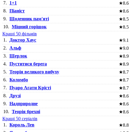
7.
1+1
★
8.6
8.
Піаніст
★
8.6
9.
Щоденник пам'яті
★
8.5
10.
Міцний горішок
★
8.5
Кращі 50 фільмів
1.
Доктор Хаус
★
9.1
2.
Альф
★
9.0
3.
Шерлок
★
8.9
4.
Пуститися берега
★
8.9
5.
Теорія великого вибуху
★
8.7
6.
Коломбо
★
8.7
7.
Пуаро Агати Крісті
★
8.7
8.
Друзі
★
8.6
9.
Надприродне
★
8.6
10.
Теорія брехні
★
8.6
Кращі 50 серіалів
1.
Король Лев
★
8.8