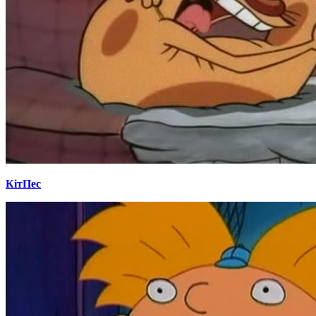
КітПес