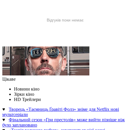
Цікаве
Новини кіно
Зірки кіно
HD Трейлери
♥
Творець «Таємниць Ґравіті Фолз» зніме для Netflix нові
мультсеріали
♥
Фінальний сезон «Гри престолів» може вийти пізніше ніж
було заплановано