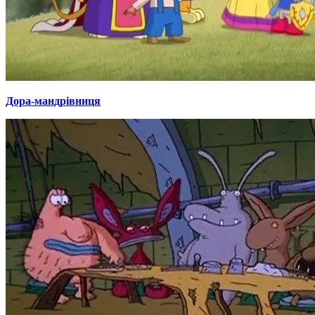
Дора-мандрівниця