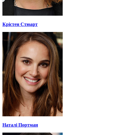
Крістен Стюарт
Наталі Портман