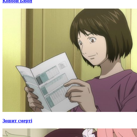
Ковбой Бібоп
Зошит смерті