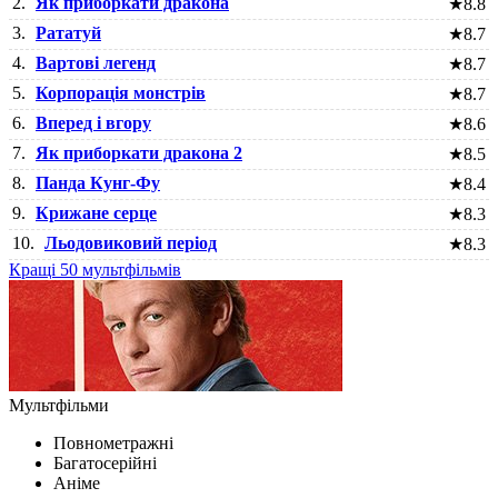
2.
Як приборкати дракона
★
8.8
3.
Рататуй
★
8.7
4.
Вартові легенд
★
8.7
5.
Корпорація монстрів
★
8.7
6.
Вперед і вгору
★
8.6
7.
Як приборкати дракона 2
★
8.5
8.
Панда Кунг-Фу
★
8.4
9.
Крижане серце
★
8.3
10.
Льодовиковий період
★
8.3
Кращі 50 мультфільмів
Мультфільми
Повнометражні
Багатосерійні
Аніме