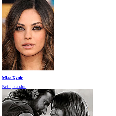
Міла Куніс
Всі зірки кіно