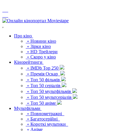
,
Про кіно
« Новини кіно
« Зірки кіно
« HD Трейлери
« Скоро у кіно
Кінорейтинги
« IMDb Top 250
« Премія Оскар
« Топ 50 фільмів
« Топ 50 серіалів
« Топ 50 мультфільмів
« Топ 50 мультсеріалів
« Топ 50 аніме
Мультфільми
« Повнометражні
« Багатосерійні
« Короткі мультики
« Аніме