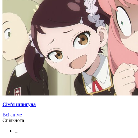
Сім'я шпигуна
Всі аніме
Cпільнота
...