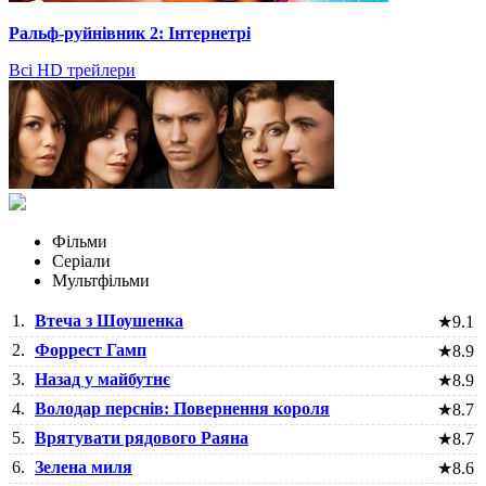
Ральф-руйнівник 2: Інтернетрі
Всі HD трейлери
Фільми
Серіали
Мультфільми
1.
Втеча з Шоушенка
★
9.1
2.
Форрест Гамп
★
8.9
3.
Назад у майбутнє
★
8.9
4.
Володар перснів: Повернення короля
★
8.7
5.
Врятувати рядового Раяна
★
8.7
6.
Зелена миля
★
8.6