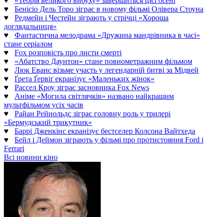
♥
«Теорія великого вибуху» завершиться цієї осені
♥
Бенісіо Дель Торо зіграє в новому фільмі Олівера Стоуна
♥
Редмейн і Честейн зіграють у стрічці «Хороша
доглядальниця»
♥
Фантастична мелодрама «Дружина мандрівника в часі»
стане серіалом
♥
Fox розповість про листи смерті
♥
«Абатство Даунтон» стане повнометражним фільмом
♥
Люк Еванс візьме участь у легендарній битві за Мідвей
♥
Ґрета Ґервіґ екранізує «Маленьких жінок»
♥
Рассел Кроу зіграє засновника Fox News
♥
Аніме «Могила світлячків» названо найкращим
мультфільмом усіх часів
♥
Райан Рейнольдс зіграє головну роль у трилері
«Бермудський трикутник»
♥
Баррі Дженкінс екранізує бестселер Колсона Вайтхеда
♥
Бейл і Деймон зіграють у фільмі про протистояння Ford і
Ferrari
Всі новини кіно