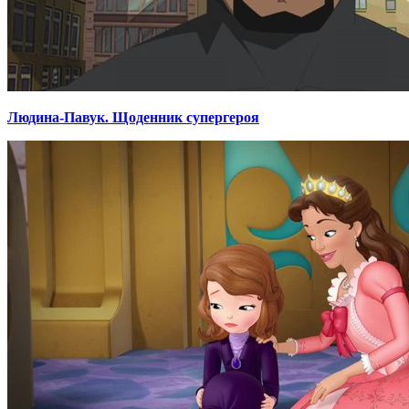
Людина-Павук. Щоденник супергероя