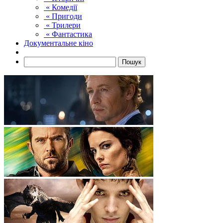
« Комедії
« Пригоди
« Трилери
« Фантастика
Документальне кіно
Пошук