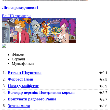
Ліга справедливості
Всі HD трейлери
Фільми
Серіали
Мультфільми
1.
Втеча з Шоушенка
★
9.1
2.
Форрест Гамп
★
8.9
3.
Назад у майбутнє
★
8.9
4.
Володар перснів: Повернення короля
★
8.7
5.
Врятувати рядового Раяна
★
8.7
6.
Зелена миля
★
8.6