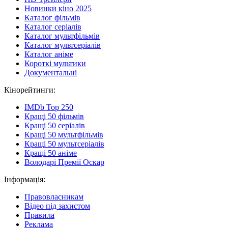
Новинки кіно 2025
Каталог фільмів
Каталог серіалів
Каталог мультфільмів
Каталог мультсеріалів
Каталог аніме
Короткі мультики
Документальні
Кінорейтинги:
IMDb Top 250
Кращі 50 фільмів
Кращі 50 серіалів
Кращі 50 мультфільмів
Кращі 50 мультсеріалів
Кращі 50 аніме
Володарі Премії Оскар
Інформація:
Правовласникам
Відео під захистом
Правила
Реклама