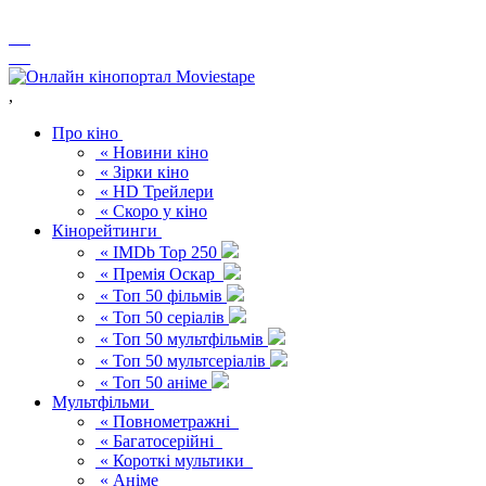
,
Про кіно
« Новини кіно
« Зірки кіно
« HD Трейлери
« Скоро у кіно
Кінорейтинги
« IMDb Top 250
« Премія Оскар
« Топ 50 фільмів
« Топ 50 серіалів
« Топ 50 мультфільмів
« Топ 50 мультсеріалів
« Топ 50 аніме
Мультфільми
« Повнометражні
« Багатосерійні
« Короткі мультики
« Аніме