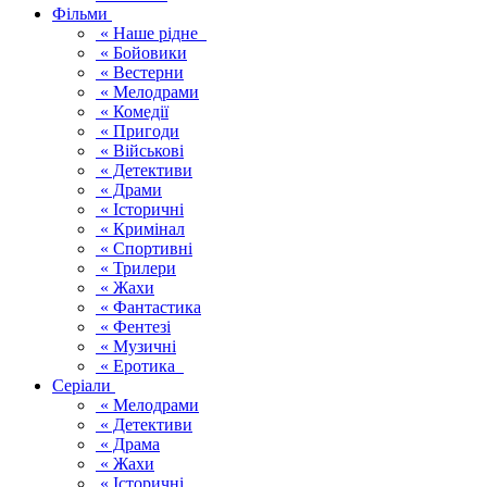
Фільми
« Наше рідне
« Бойовики
« Вестерни
« Мелодрами
« Комедії
« Пригоди
« Військові
« Детективи
« Драми
« Історичні
« Кримінал
« Спортивні
« Трилери
« Жахи
« Фантастика
« Фентезі
« Музичні
« Еротика
Серіали
« Мелодрами
« Детективи
« Драма
« Жахи
« Історичні