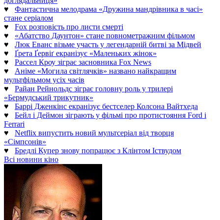
доглядальниця»
♥
Фантастична мелодрама «Дружина мандрівника в часі»
стане серіалом
♥
Fox розповість про листи смерті
♥
«Абатство Даунтон» стане повнометражним фільмом
♥
Люк Еванс візьме участь у легендарній битві за Мідвей
♥
Ґрета Ґервіґ екранізує «Маленьких жінок»
♥
Рассел Кроу зіграє засновника Fox News
♥
Аніме «Могила світлячків» названо найкращим
мультфільмом усіх часів
♥
Райан Рейнольдс зіграє головну роль у трилері
«Бермудський трикутник»
♥
Баррі Дженкінс екранізує бестселер Колсона Вайтхеда
♥
Бейл і Деймон зіграють у фільмі про протистояння Ford і
Ferrari
♥
Netflix випустить новий мультсеріал від творця
«Сімпсонів»
♥
Бредлі Купер знову попрацює з Клінтом Іствудом
Всі новини кіно