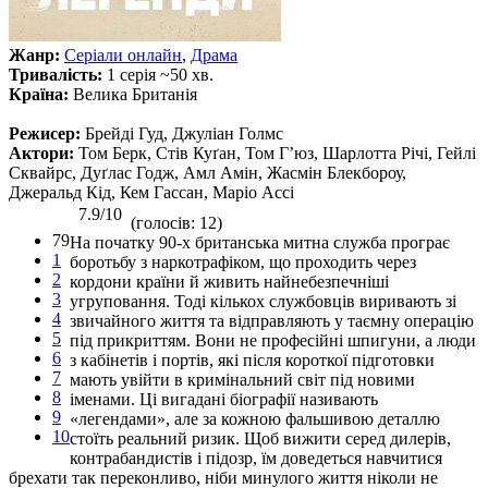
Жанр:
Серіали онлайн
,
Драма
Тривалість:
1 серія ~50 хв.
Країна:
Велика Британія
Режисер:
Брейді Гуд, Джуліан Голмс
Актори:
Том Берк, Стів Куґан, Том Г’юз, Шарлотта Річі, Гейлі
Сквайрс, Дуґлас Годж, Амл Амін, Жасмін Блекбороу,
Джеральд Кід, Кем Гассан, Маріо Ассі
7.9/10
(голосів: 12)
79
На початку 90-х британська митна служба програє
1
боротьбу з наркотрафіком, що проходить через
2
кордони країни й живить найнебезпечніші
3
угруповання. Тоді кількох службовців виривають зі
4
звичайного життя та відправляють у таємну операцію
5
під прикриттям. Вони не професійні шпигуни, а люди
6
з кабінетів і портів, які після короткої підготовки
7
мають увійти в кримінальний світ під новими
8
іменами. Ці вигадані біографії називають
9
«легендами», але за кожною фальшивою деталлю
10
стоїть реальний ризик. Щоб вижити серед дилерів,
контрабандистів і підозр, їм доведеться навчитися
брехати так переконливо, ніби минулого життя ніколи не