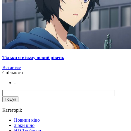
Тільки я візьму новий рівень
Всі аніме
Cпільнота
...
.
Категорії:
Новини кіно
Зірки кіно
HD Трейлери