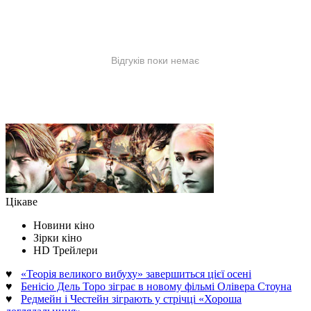
Цікаве
Новини кіно
Зірки кіно
HD Трейлери
♥
«Теорія великого вибуху» завершиться цієї осені
♥
Бенісіо Дель Торо зіграє в новому фільмі Олівера Стоуна
♥
Редмейн і Честейн зіграють у стрічці «Хороша