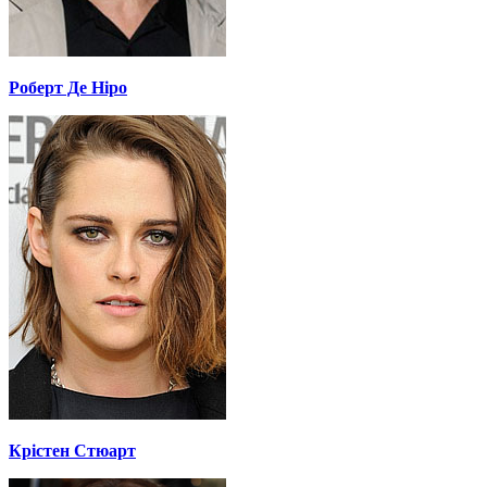
Роберт Де Ніро
Крістен Стюарт