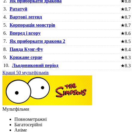
2.
Як приборкати дракона
★
8.8
3.
Рататуй
★
8.7
4.
Вартові легенд
★
8.7
5.
Корпорація монстрів
★
8.7
6.
Вперед і вгору
★
8.6
7.
Як приборкати дракона 2
★
8.5
8.
Панда Кунг-Фу
★
8.4
9.
Крижане серце
★
8.3
10.
Льодовиковий період
★
8.3
Кращі 50 мультфільмів
Мультфільми
Повнометражні
Багатосерійні
Аніме