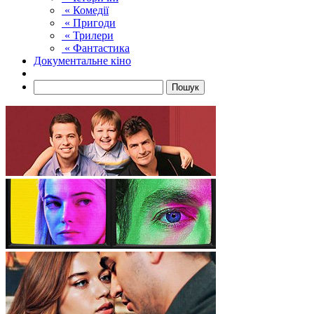
« Комедії
« Пригоди
« Трилери
« Фантастика
Документальне кіно
Пошук