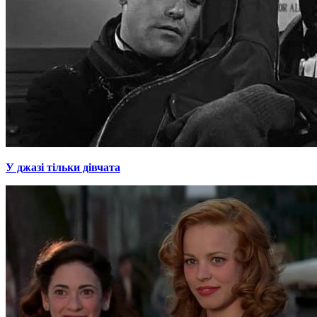
У джазі тільки дівчата