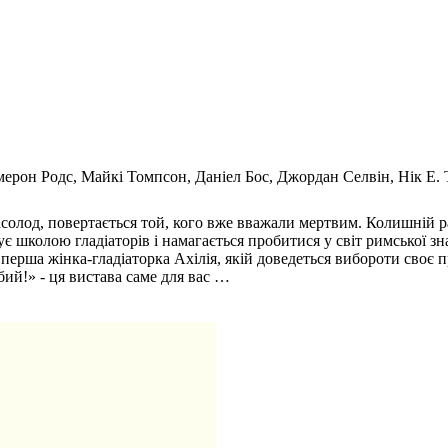
рон Родс, Майкі Томпсон, Даніел Бос, Джордан Селвін, Нік Е. 
з насолод, повертається той, кого вже вважали мертвим. Колишній
ерує школою гладіаторів і намагається пробитися у світ римської 
ерша жінка-гладіаторка Ахілія, якій доведеться вибороти своє пра
бий!» - ця вистава саме для вас …