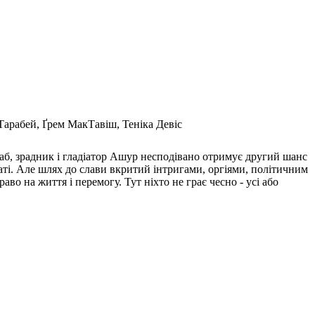
Тарабей, Ґрем МакТавіш, Теніка Девіс
 раб, зрадник і гладіатор Ашур несподівано отримує другий шанс
знаті. Але шлях до слави вкритий інтригами, оргіями, політичним
во на життя і перемогу. Тут ніхто не грає чесно - усі або