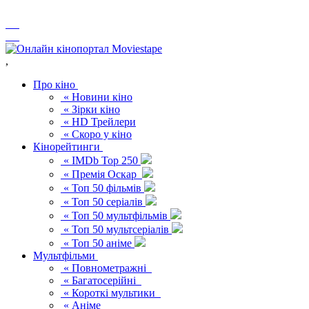
,
Про кіно
« Новини кіно
« Зірки кіно
« HD Трейлери
« Скоро у кіно
Кінорейтинги
« IMDb Top 250
« Премія Оскар
« Топ 50 фільмів
« Топ 50 серіалів
« Топ 50 мультфільмів
« Топ 50 мультсеріалів
« Топ 50 аніме
Мультфільми
« Повнометражні
« Багатосерійні
« Короткі мультики
« Аніме