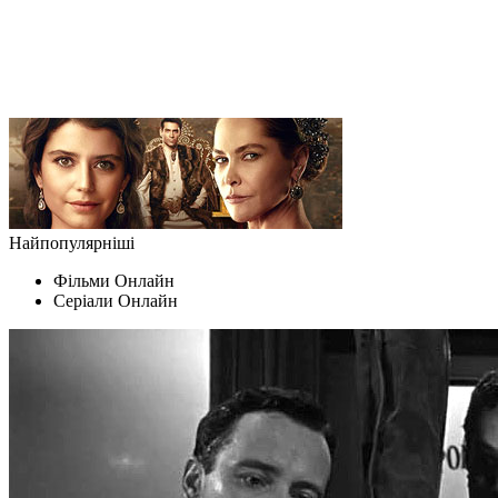
Найпопулярніші
Фільми Oнлайн
Серіали Oнлайн