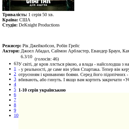
Тривалість:
1 серія 50 хв.
Країна:
США
Студія:
DeKnight Productions
Режисер:
Рік Джейкобсон, Робін Грейс
Актори:
Джоел Абадал, Саймон Арбластер, Евандер Браун, Каме
6.3/10
(голосів: 46)
63
У світі, де кров ллється рікою, а влада - найсолодша 
1
- у реальності, де саме він убив Спартака. Тепер він к
2
отруєнням і кривавими боями. Серед його підопічних - п
3
вбивають, або гинуть. І якщо вам кортить закричати «У
4
5
1-10 серія українською
6
7
8
9
10