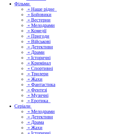
Фільми
« Наше рідне
« Бойовики
« Вестерни
« Мелодрами
« Комедії
« Пригоди
« Військові
« Детективи
« Драми
« Історичні
« Кримінал
« Спортивні
« Трилери
« Жахи
« Фантастика
« Фентезі
« Музичні
« Еротика
Серіали
« Мелодрами
« Детективи
« Драма
« Жахи
« Історичні