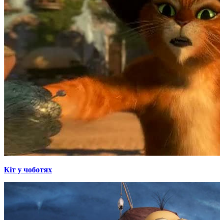
Кіт у чоботях