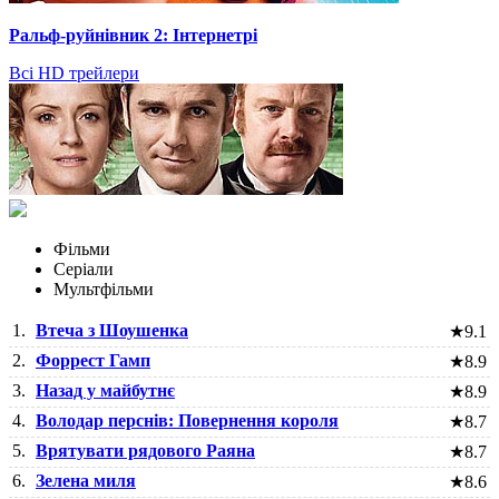
Ральф-руйнівник 2: Інтернетрі
Всі HD трейлери
Фільми
Серіали
Мультфільми
1.
Втеча з Шоушенка
★
9.1
2.
Форрест Гамп
★
8.9
3.
Назад у майбутнє
★
8.9
4.
Володар перснів: Повернення короля
★
8.7
5.
Врятувати рядового Раяна
★
8.7
6.
Зелена миля
★
8.6