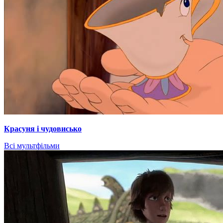
Красуня і чудовисько
Всі мультфільми