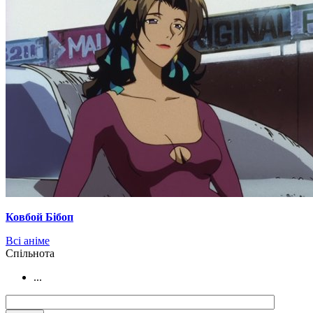
Ковбой Бібоп
Всі аніме
Cпільнота
...