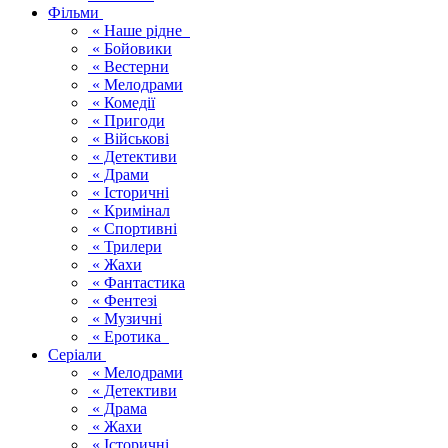
Фільми
« Наше рідне
« Бойовики
« Вестерни
« Мелодрами
« Комедії
« Пригоди
« Військові
« Детективи
« Драми
« Історичні
« Кримінал
« Спортивні
« Трилери
« Жахи
« Фантастика
« Фентезі
« Музичні
« Еротика
Серіали
« Мелодрами
« Детективи
« Драма
« Жахи
« Історичні