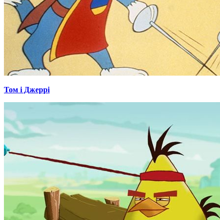
Том і Джеррі