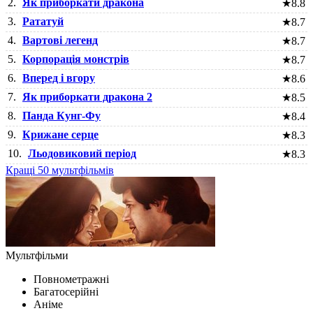
2.
Як приборкати дракона
★
8.8
3.
Рататуй
★
8.7
4.
Вартові легенд
★
8.7
5.
Корпорація монстрів
★
8.7
6.
Вперед і вгору
★
8.6
7.
Як приборкати дракона 2
★
8.5
8.
Панда Кунг-Фу
★
8.4
9.
Крижане серце
★
8.3
10.
Льодовиковий період
★
8.3
Кращі 50 мультфільмів
Мультфільми
Повнометражні
Багатосерійні
Аніме