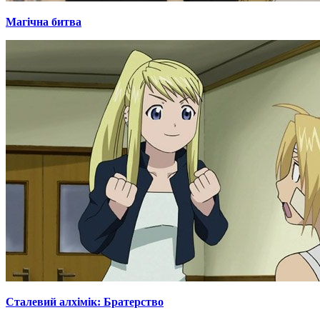
Магічна битва
Сталевий алхімік: Братерство