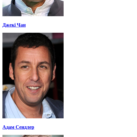
Джекі Чан
Адам Сендлер