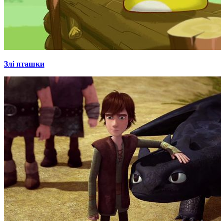
Злі пташки