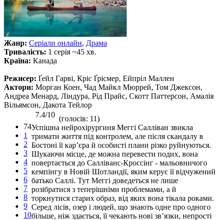
Жанр:
Серіали онлайн
,
Драма
Тривалість:
1 серія ~45 хв.
Країна:
Канада
Режисер:
Ґейл Гарві, Кріс Ґрісмер, Ейпріл Маллен
Актори:
Морган Коен, Чад Майкл Мюррей, Том Джексон,
Андреа Менард, Ліндура, Рід Прайс, Скотт Паттерсон, Амалія
Вільямсон, Дакота Тейлор
7.4/10
(голосів: 11)
74
Успішна нейрохірургиня Меггі Салліван звикла
1
тримати життя під контролем, але після скандалу в
2
Бостоні її кар’єра й особисті плани різко руйнуються.
3
Шукаючи місце, де можна перевести подих, вона
4
повертається до Салліванс-Кроссінг - мальовничого
5
кемпінгу в Новій Шотландії, яким керує її відчужений
6
батько Саллі. Тут Меггі доведеться не лише
7
розібратися з теперішніми проблемами, а й
8
торкнутися старих образ, від яких вона тікала роками.
9
Серед лісів, озер і людей, що знають одне про одного
10
більше, ніж здається, її чекають нові зв’язки, непрості