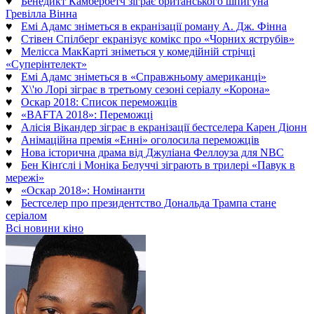
♥
Бенедикт Камбербетч зіграє британського шпигуна
Гревілла Вінна
♥
Емі Адамс зніметься в екранізації роману А. Дж. Фінна
♥
Стівен Спілберг екранізує комікс про «Чорних яструбів»
♥
Мелісса МакКарті зніметься у комедійній стрічці
«Суперінтелект»
♥
Емі Адамс зніметься в «Справжньому американці»
♥
Х\'ю Лорі зіграє в третьому сезоні серіалу «Корона»
♥
Оскар 2018: Список переможців
♥
«BAFTA 2018»: Переможці
♥
Алісія Вікандер зіграє в екранізації бестселера Карен Діонн
♥
Анімаційна премія «Енні» оголосила переможців
♥
Нова історична драма від Джуліана Феллоуза для NBC
♥
Бен Кінґслі і Моніка Белуччі зіграють в трилері «Павук в
мережі»
♥
«Оскар 2018»: Номінанти
♥
Бестселер про президентство Дональда Трампа стане
серіалом
Всі новини кіно