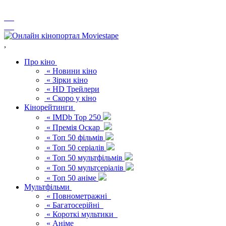
,
Про кіно
« Новини кіно
« Зірки кіно
« HD Трейлери
« Скоро у кіно
Кінорейтинги
« IMDb Top 250
« Премія Оскар
« Топ 50 фільмів
« Топ 50 серіалів
« Топ 50 мультфільмів
« Топ 50 мультсеріалів
« Топ 50 аніме
Мультфільми
« Повнометражні
« Багатосерійні
« Короткі мультики
« Аніме