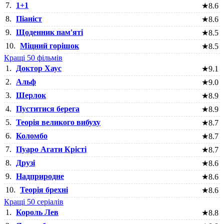
7.
1+1
★
8.6
8.
Піаніст
★
8.6
9.
Щоденник пам'яті
★
8.5
10.
Міцний горішок
★
8.5
Кращі 50 фільмів
1.
Доктор Хаус
★
9.1
2.
Альф
★
9.0
3.
Шерлок
★
8.9
4.
Пуститися берега
★
8.9
5.
Теорія великого вибуху
★
8.7
6.
Коломбо
★
8.7
7.
Пуаро Агати Крісті
★
8.7
8.
Друзі
★
8.6
9.
Надприродне
★
8.6
10.
Теорія брехні
★
8.6
Кращі 50 серіалів
1.
Король Лев
★
8.8