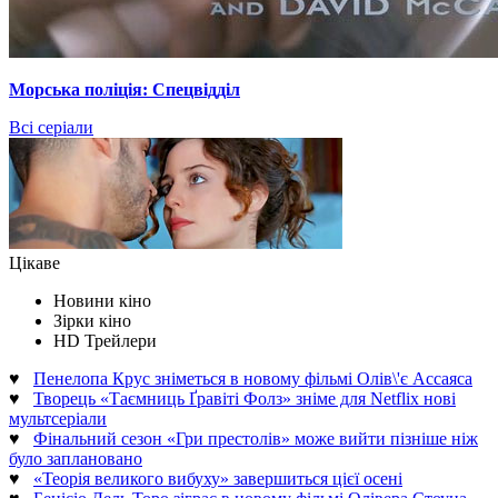
Морська поліція: Спецвідділ
Всі серіали
Цікаве
Новини кіно
Зірки кіно
HD Трейлери
♥
Пенелопа Крус зніметься в новому фільмі Олів\'є Ассаяса
♥
Творець «Таємниць Ґравіті Фолз» зніме для Netflix нові
мультсеріали
♥
Фінальний сезон «Гри престолів» може вийти пізніше ніж
було заплановано
♥
«Теорія великого вибуху» завершиться цієї осені