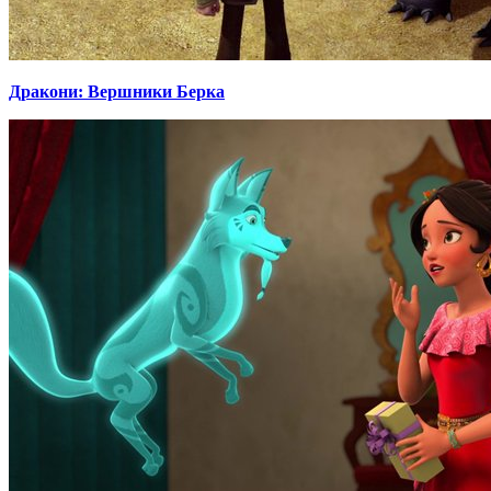
Дракони: Вершники Берка