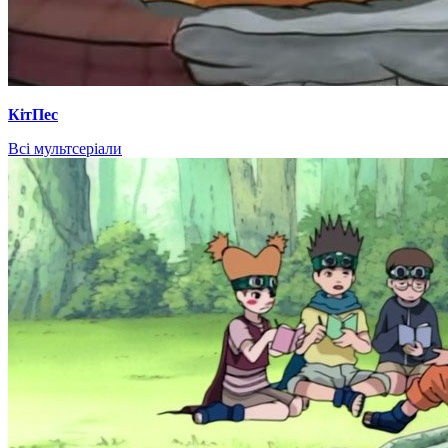
КітПес
Всі мультсеріали