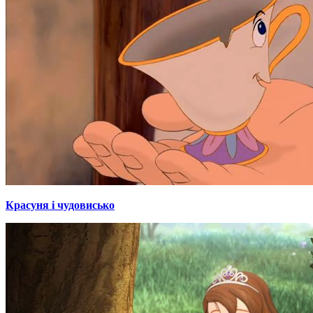
Красуня і чудовисько