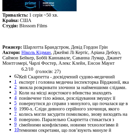
Тривалість:
1 серія ~50 хв.
Країна:
США
Студія:
Blossom Films
Режисер:
Шарлотта Брандстром, Девід Гордон Грін
Актори:
Ніколь Кідман
, Джеймі Лі Кертіс, Аріана Дебоуз,
Саймон Бейкер, Боббі Каннавале, Саванна Лумар, Джанет
Монтгомері, Чарлі Фостер, Алекс Клейн, Енсон Маунт
6.2/10
(голосів: 27)
62
Кей Скарпетта - досвідчений судово-медичний
1
експерт і головна медична інспекторка Вірджинії, яка
2
звикла розкривати злочини за найменшими слідами.
3
Коли на місці жорстокого вбивства знаходять
4
понівечене тіло жінки, розслідування змушує її
5
повернутися до справи з минулого, що почалася ще в
6
1990-х. Сліди дивного серійного злочинця, якого
7
колись могли засудити помилково, знову виходять на
8
поверхню. Паралельно Скарпетта стикається з
9
сімейними конфліктами, новими технологіями й
10
темними секретами, що пов’язують минуле й