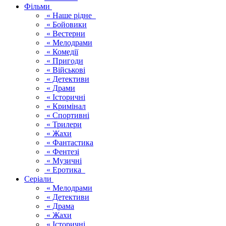
Фільми
« Наше рідне
« Бойовики
« Вестерни
« Мелодрами
« Комедії
« Пригоди
« Військові
« Детективи
« Драми
« Історичні
« Кримінал
« Спортивні
« Трилери
« Жахи
« Фантастика
« Фентезі
« Музичні
« Еротика
Серіали
« Мелодрами
« Детективи
« Драма
« Жахи
« Історичні