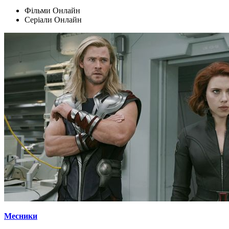
Фільми Oнлайн
Серіали Oнлайн
Месники