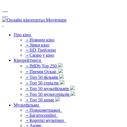
,
Про кіно
« Новини кіно
« Зірки кіно
« HD Трейлери
« Скоро у кіно
Кінорейтинги
« IMDb Top 250
« Премія Оскар
« Топ 50 фільмів
« Топ 50 серіалів
« Топ 50 мультфільмів
« Топ 50 мультсеріалів
« Топ 50 аніме
Мультфільми
« Повнометражні
« Багатосерійні
« Короткі мультики
« Аніме