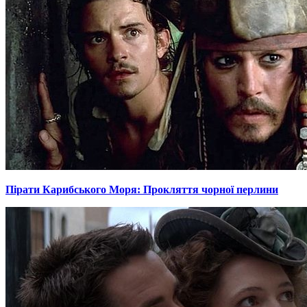
Пірати Карибського Моря: Прокляття чорної перлини