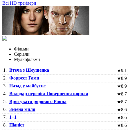
Всі HD трейлери
Фільми
Серіали
Мультфільми
1.
Втеча з Шоушенка
★
9.1
2.
Форрест Гамп
★
8.9
3.
Назад у майбутнє
★
8.9
4.
Володар перснів: Повернення короля
★
8.7
5.
Врятувати рядового Раяна
★
8.7
6.
Зелена миля
★
8.6
7.
1+1
★
8.6
8.
Піаніст
★
8.6