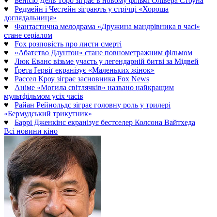
♥
Бенісіо Дель Торо зіграє в новому фільмі Олівера Стоуна
♥
Редмейн і Честейн зіграють у стрічці «Хороша
доглядальниця»
♥
Фантастична мелодрама «Дружина мандрівника в часі»
стане серіалом
♥
Fox розповість про листи смерті
♥
«Абатство Даунтон» стане повнометражним фільмом
♥
Люк Еванс візьме участь у легендарній битві за Мідвей
♥
Ґрета Ґервіґ екранізує «Маленьких жінок»
♥
Рассел Кроу зіграє засновника Fox News
♥
Аніме «Могила світлячків» названо найкращим
мультфільмом усіх часів
♥
Райан Рейнольдс зіграє головну роль у трилері
«Бермудський трикутник»
♥
Баррі Дженкінс екранізує бестселер Колсона Вайтхеда
Всі новини кіно