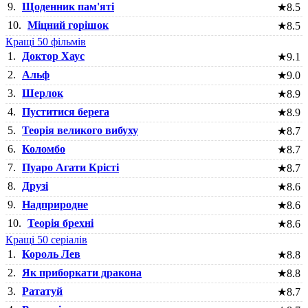
9.
Щоденник пам'яті
★
8.5
10.
Міцний горішок
★
8.5
Кращі 50 фільмів
1.
Доктор Хаус
★
9.1
2.
Альф
★
9.0
3.
Шерлок
★
8.9
4.
Пуститися берега
★
8.9
5.
Теорія великого вибуху
★
8.7
6.
Коломбо
★
8.7
7.
Пуаро Агати Крісті
★
8.7
8.
Друзі
★
8.6
9.
Надприродне
★
8.6
10.
Теорія брехні
★
8.6
Кращі 50 серіалів
1.
Король Лев
★
8.8
2.
Як приборкати дракона
★
8.8
3.
Рататуй
★
8.7