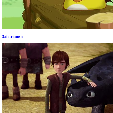
Злі пташки