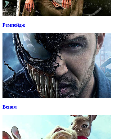
Ремпейдж
Веном