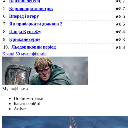
4.
Вартові легенд
★
8.7
5.
Корпорація монстрів
★
8.7
6.
Вперед і вгору
★
8.6
7.
Як приборкати дракона 2
★
8.5
8.
Панда Кунг-Фу
★
8.4
9.
Крижане серце
★
8.3
10.
Льодовиковий період
★
8.3
Кращі 50 мультфільмів
Мультфільми
Повнометражні
Багатосерійні
Аніме