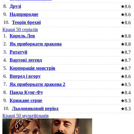
8.
Друзі
★
8.6
9.
Надприродне
★
8.6
10.
Теорія брехні
★
8.6
Кращі 50 серіалів
1.
Король Лев
★
8.8
2.
Як приборкати дракона
★
8.8
3.
Рататуй
★
8.7
4.
Вартові легенд
★
8.7
5.
Корпорація монстрів
★
8.7
6.
Вперед і вгору
★
8.6
7.
Як приборкати дракона 2
★
8.5
8.
Панда Кунг-Фу
★
8.4
9.
Крижане серце
★
8.3
10.
Льодовиковий період
★
8.3
Кращі 50 мультфільмів