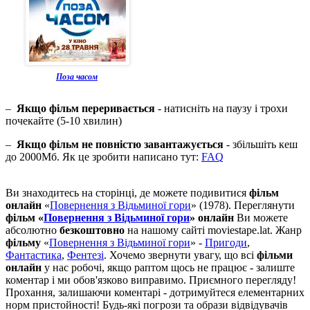
Поза часом
–
Якщо фільм переривається
- натисніть на паузу і трохи
почекайте (5-10 хвилин)
–
Якщо фільм не повністю завантажується
- збільшіть кеш
до 2000Мб. Як це зробити написано тут:
FAQ
Ви знаходитесь на сторінці, де можете подивитися
фільм
онлайн
«
Повернення з Відьминої гори
» (1978). Переглянути
фільм «
Повернення з Відьминої гори
» онлайн
Ви можете
абсолютно
безкоштовно
на нашому сайті moviestape.lat. Жанр
фільму
«
Повернення з Відьминої гори
» -
Пригоди
,
Фантастика
,
Фентезі
. Хочемо звернути увагу, що всі
фільми
онлайн
у нас робочі, якщо раптом щось не працює - залиште
коментар і ми обов'язково виправимо. Приємного перегляду!
Прохання, залишаючи коментарі - дотримуйтеся елементарних
норм пристойності! Будь-які погрози та образи відвідувачів