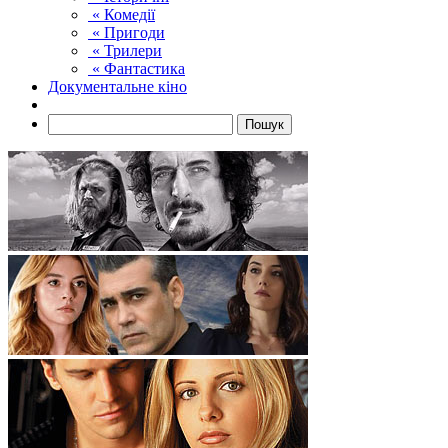
« Комедії
« Пригоди
« Трилери
« Фантастика
Документальне кіно
Пошук