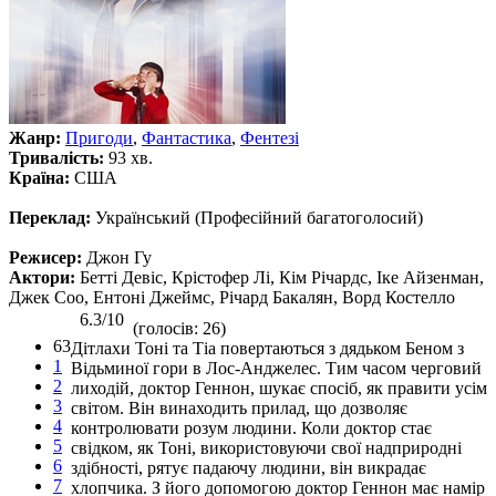
Жанр:
Пригоди
,
Фантастика
,
Фентезі
Тривалість:
93 хв.
Країна:
США
Переклад:
Український (Професійний багатоголосий)
Режисер:
Джон Гу
Актори:
Бетті Девіс, Крістофер Лі, Кім Річардс, Іке Айзенман,
Джек Соо, Ентоні Джеймс, Річард Бакалян, Ворд Костелло
6.3/10
(голосів: 26)
63
Дітлахи Тоні та Тіа повертаються з дядьком Беном з
1
Відьминої гори в Лос-Анджелес. Тим часом черговий
2
лиходій, доктор Геннон, шукає спосіб, як правити усім
3
світом. Він винаходить прилад, що дозволяє
4
контролювати розум людини. Коли доктор стає
5
свідком, як Тоні, використовуючи свої надприродні
6
здібності, рятує падаючу людини, він викрадає
7
хлопчика. З його допомогою доктор Геннон має намір