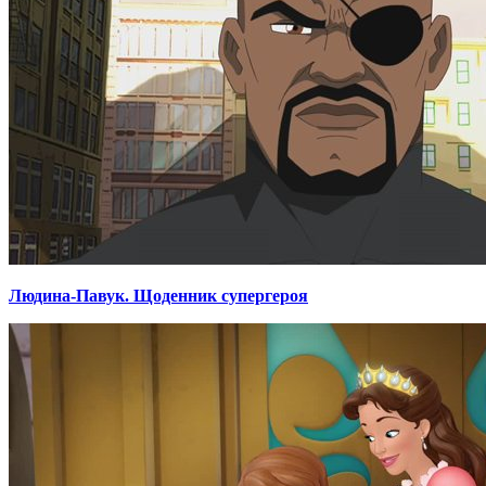
Людина-Павук. Щоденник супергероя