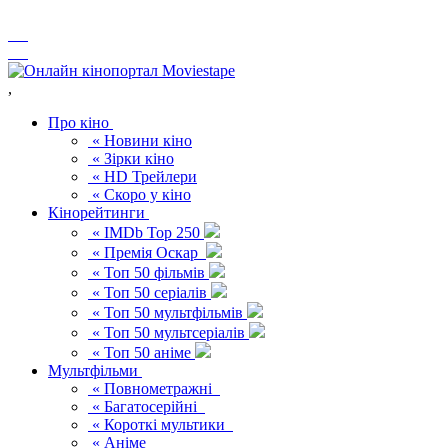
,
Про кіно
« Новини кіно
« Зірки кіно
« HD Трейлери
« Скоро у кіно
Кінорейтинги
« IMDb Top 250
« Премія Оскар
« Топ 50 фільмів
« Топ 50 серіалів
« Топ 50 мультфільмів
« Топ 50 мультсеріалів
« Топ 50 аніме
Мультфільми
« Повнометражні
« Багатосерійні
« Короткі мультики
« Аніме