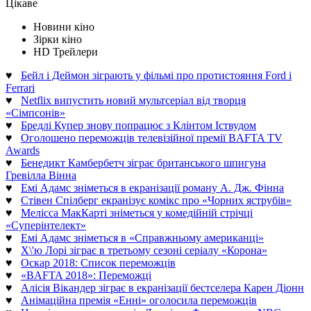
Цікаве
Новини кіно
Зірки кіно
HD Трейлери
♥
Бейл і Деймон зіграють у фільмі про протистояння Ford і
Ferrari
♥
Netflix випустить новий мультсеріал від творця
«Сімпсонів»
♥
Бредлі Купер знову попрацює з Клінтом Іствудом
♥
Оголошено переможців телевізійної премії BAFTA TV
Awards
♥
Бенедикт Камбербетч зіграє британського шпигуна
Гревілла Вінна
♥
Емі Адамс зніметься в екранізації роману А. Дж. Фінна
♥
Стівен Спілберг екранізує комікс про «Чорних яструбів»
♥
Мелісса МакКарті зніметься у комедійній стрічці
«Суперінтелект»
♥
Емі Адамс зніметься в «Справжньому американці»
♥
Х\'ю Лорі зіграє в третьому сезоні серіалу «Корона»
♥
Оскар 2018: Список переможців
♥
«BAFTA 2018»: Переможці
♥
Алісія Вікандер зіграє в екранізації бестселера Карен Діонн
♥
Анімаційна премія «Енні» оголосила переможців