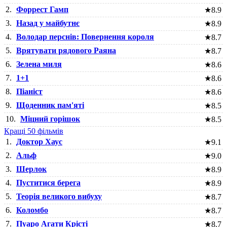
2.
Форрест Гамп
★
8.9
3.
Назад у майбутнє
★
8.9
4.
Володар перснів: Повернення короля
★
8.7
5.
Врятувати рядового Раяна
★
8.7
6.
Зелена миля
★
8.6
7.
1+1
★
8.6
8.
Піаніст
★
8.6
9.
Щоденник пам'яті
★
8.5
10.
Міцний горішок
★
8.5
Кращі 50 фільмів
1.
Доктор Хаус
★
9.1
2.
Альф
★
9.0
3.
Шерлок
★
8.9
4.
Пуститися берега
★
8.9
5.
Теорія великого вибуху
★
8.7
6.
Коломбо
★
8.7
7.
Пуаро Агати Крісті
★
8.7