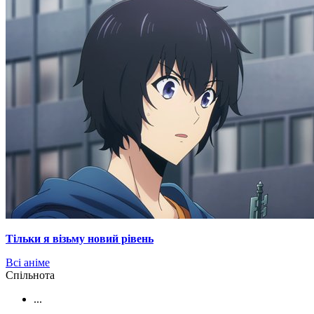
Тільки я візьму новий рівень
Всі аніме
Cпільнота
...