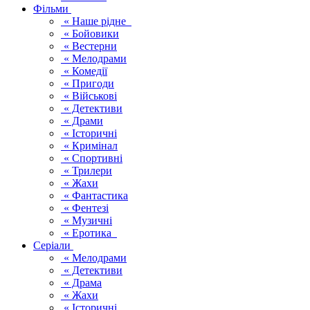
Фільми
« Наше рідне
« Бойовики
« Вестерни
« Мелодрами
« Комедії
« Пригоди
« Військові
« Детективи
« Драми
« Історичні
« Кримінал
« Спортивні
« Трилери
« Жахи
« Фантастика
« Фентезі
« Музичні
« Еротика
Серіали
« Мелодрами
« Детективи
« Драма
« Жахи
« Історичні