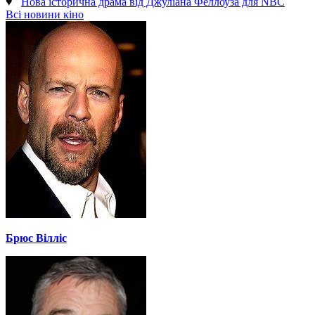
♥
Нова історична драма від Джуліана Феллоуза для NBC
Всі новини кіно
Брюс Вілліс