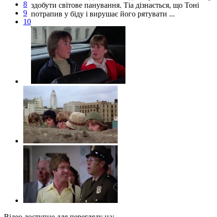
8
здобути світове панування. Тіа дізнається, що Тоні
9
потрапив у біду і вирушає його рятувати ...
10
Відео доступне для перегляду на: