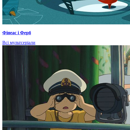
Фінеас і Ферб
Всі мультсеріали