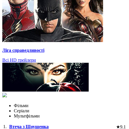
Ліга справедливості
Всі HD трейлери
Фільми
Серіали
Мультфільми
1.
Втеча з Шоушенка
★
9.1