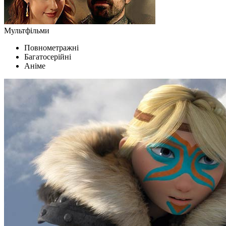
Мультфільми
Повнометражні
Багатосерійні
Аніме