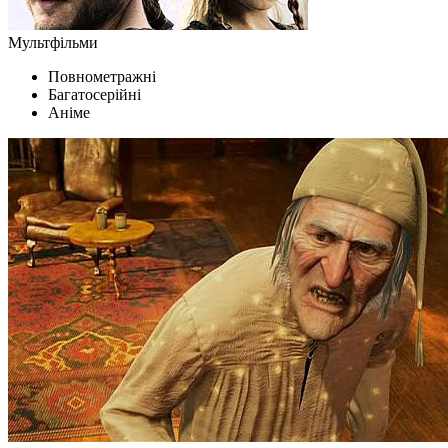
Мультфільми
Повнометражні
Багатосерійні
Аніме