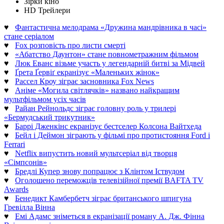
Зірки кіно
HD Трейлери
♥
Фантастична мелодрама «Дружина мандрівника в часі»
стане серіалом
♥
Fox розповість про листи смерті
♥
«Абатство Даунтон» стане повнометражним фільмом
♥
Люк Еванс візьме участь у легендарній битві за Мідвей
♥
Ґрета Ґервіґ екранізує «Маленьких жінок»
♥
Рассел Кроу зіграє засновника Fox News
♥
Аніме «Могила світлячків» названо найкращим
мультфільмом усіх часів
♥
Райан Рейнольдс зіграє головну роль у трилері
«Бермудський трикутник»
♥
Баррі Дженкінс екранізує бестселер Колсона Вайтхеда
♥
Бейл і Деймон зіграють у фільмі про протистояння Ford і
Ferrari
♥
Netflix випустить новий мультсеріал від творця
«Сімпсонів»
♥
Бредлі Купер знову попрацює з Клінтом Іствудом
♥
Оголошено переможців телевізійної премії BAFTA TV
Awards
♥
Бенедикт Камбербетч зіграє британського шпигуна
Гревілла Вінна
♥
Емі Адамс зніметься в екранізації роману А. Дж. Фінна