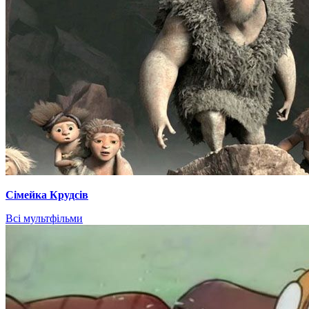
Сімейка Крудсів
Всі мультфільми