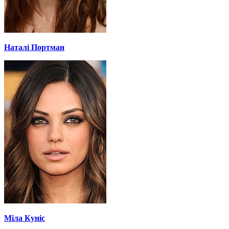
Наталі Портман
Міла Куніс