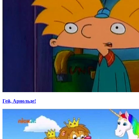
Гей, Арнольде!