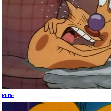
КітПес