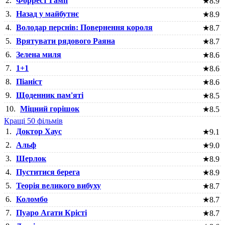
2.
Форрест Гамп
★
8.9
3.
Назад у майбутнє
★
8.9
4.
Володар перснів: Повернення короля
★
8.7
5.
Врятувати рядового Раяна
★
8.7
6.
Зелена миля
★
8.6
7.
1+1
★
8.6
8.
Піаніст
★
8.6
9.
Щоденник пам'яті
★
8.5
10.
Міцний горішок
★
8.5
Кращі 50 фільмів
1.
Доктор Хаус
★
9.1
2.
Альф
★
9.0
3.
Шерлок
★
8.9
4.
Пуститися берега
★
8.9
5.
Теорія великого вибуху
★
8.7
6.
Коломбо
★
8.7
7.
Пуаро Агати Крісті
★
8.7