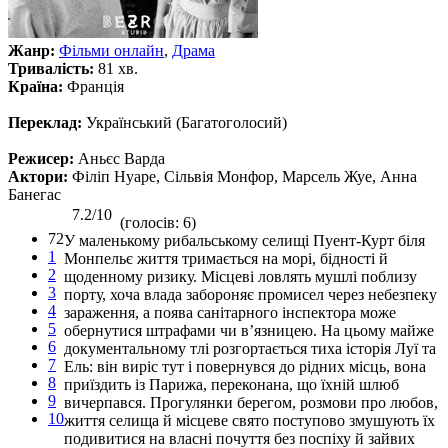
Жанр:
Фільми онлайн
,
Драма
Тривалість:
81 хв.
Країна:
Франція
Переклад:
Український (Багатоголосий)
Режисер:
Аньєс Варда
Актори:
Філіп Нуаре, Сільвія Монфор, Марсель Жуе, Анна
Банегас
7.2/10
(голосів: 6)
72
У маленькому рибальському селищі Пуент-Курт біля
1
Монпельє життя тримається на морі, бідності й
2
щоденному ризику. Місцеві ловлять мушлі поблизу
3
порту, хоча влада забороняє промисел через небезпеку
4
зараження, а поява санітарного інспектора може
5
обернутися штрафами чи в’язницею. На цьому майже
6
документальному тлі розгортається тиха історія Луї та
7
Ель: він виріс тут і повернувся до рідних місць, вона
8
приїздить із Парижа, переконана, що їхній шлюб
9
вичерпався. Прогулянки берегом, розмови про любов,
10
життя селища й місцеве свято поступово змушують їх
подивитися на власні почуття без поспіху й зайвих