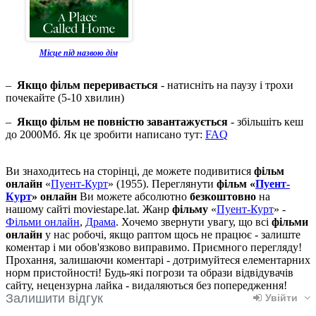
Місце під назвою дім
–
Якщо фільм переривається
- натисніть на паузу і трохи
почекайте (5-10 хвилин)
–
Якщо фільм не повністю завантажується
- збільшіть кеш
до 2000Мб. Як це зробити написано тут:
FAQ
Ви знаходитесь на сторінці, де можете подивитися
фільм
онлайн
«
Пуент-Курт
» (1955). Переглянути
фільм «
Пуент-
Курт
» онлайн
Ви можете абсолютно
безкоштовно
на
нашому сайті moviestape.lat. Жанр
фільму
«
Пуент-Курт
» -
Фільми онлайн
,
Драма
. Хочемо звернути увагу, що всі
фільми
онлайн
у нас робочі, якщо раптом щось не працює - залиште
коментар і ми обов'язково виправимо. Приємного перегляду!
Прохання, залишаючи коментарі - дотримуйтеся елементарних
норм пристойності! Будь-які погрози та образи відвідувачів
сайту, нецензурна лайка - видаляються без попередження!