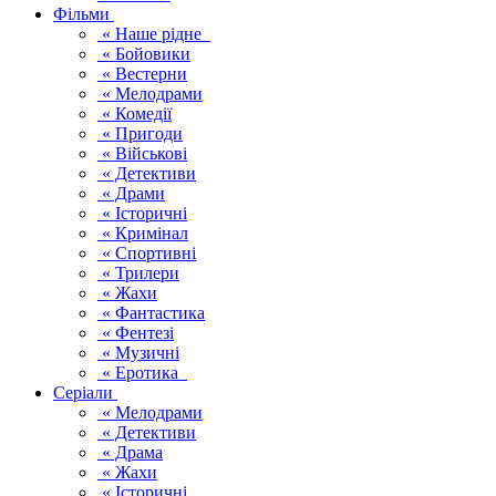
Фільми
« Наше рідне
« Бойовики
« Вестерни
« Мелодрами
« Комедії
« Пригоди
« Військові
« Детективи
« Драми
« Історичні
« Кримінал
« Спортивні
« Трилери
« Жахи
« Фантастика
« Фентезі
« Музичні
« Еротика
Серіали
« Мелодрами
« Детективи
« Драма
« Жахи
« Історичні