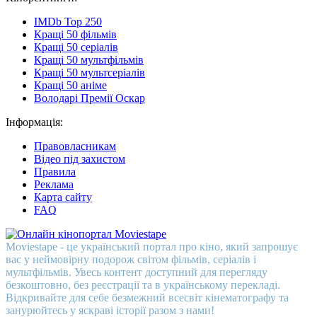
IMDb Top 250
Кращі 50 фільмів
Кращі 50 серіалів
Кращі 50 мультфільмів
Кращі 50 мультсеріалів
Кращі 50 аніме
Володарі Премії Оскар
Інформація:
Правовласникам
Відео під захистом
Правила
Реклама
Карта сайту
FAQ
Moviestape - це український портал про кіно, який запрошує
вас у неймовірну подорож світом фільмів, серіалів і
мультфільмів. Увесь контент доступний для перегляду
безкоштовно, без реєстрації та в українському перекладі.
Відкривайте для себе безмежний всесвіт кінематографу та
занурюйтесь у яскраві історії разом з нами!