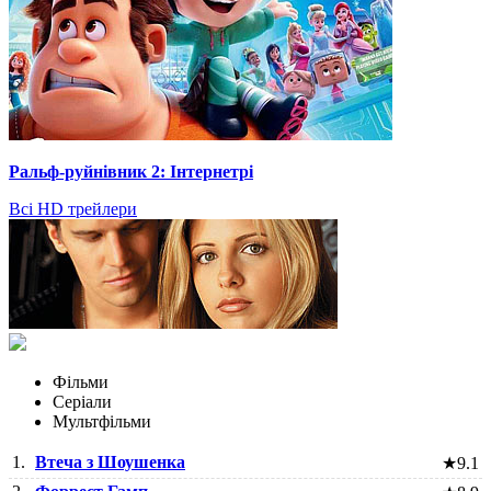
Ральф-руйнівник 2: Інтернетрі
Всі HD трейлери
Фільми
Серіали
Мультфільми
1.
Втеча з Шоушенка
★
9.1