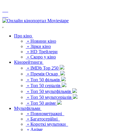
,
Про кіно
« Новини кіно
« Зірки кіно
« HD Трейлери
« Скоро у кіно
Кінорейтинги
« IMDb Top 250
« Премія Оскар
« Топ 50 фільмів
« Топ 50 серіалів
« Топ 50 мультфільмів
« Топ 50 мультсеріалів
« Топ 50 аніме
Мультфільми
« Повнометражні
« Багатосерійні
« Короткі мультики
« Аніме