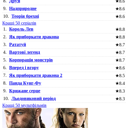
8.
Друзі
★
8.6
9.
Надприродне
★
8.6
10.
Теорія брехні
★
8.6
Кращі 50 серіалів
1.
Король Лев
★
8.8
2.
Як приборкати дракона
★
8.8
3.
Рататуй
★
8.7
4.
Вартові легенд
★
8.7
5.
Корпорація монстрів
★
8.7
6.
Вперед і вгору
★
8.6
7.
Як приборкати дракона 2
★
8.5
8.
Панда Кунг-Фу
★
8.4
9.
Крижане серце
★
8.3
10.
Льодовиковий період
★
8.3
Кращі 50 мультфільмів