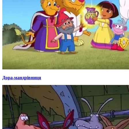
Дора-мандрівниця