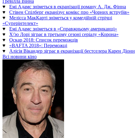
Гревілла Вінна
♥
Емі Адамс зніметься в екранізації роману А. Дж. Фінна
♥
Стівен Спілберг екранізує комікс про «Чорних яструбів»
♥
Мелісса МакКарті зніметься у комедійній стрічці
«Суперінтелект»
♥
Емі Адамс зніметься в «Справжньому американці»
♥
Х\'ю Лорі зіграє в третьому сезоні серіалу «Корона»
♥
Оскар 2018: Список переможців
♥
«BAFTA 2018»: Переможці
♥
Алісія Вікандер зіграє в екранізації бестселера Карен Діонн
Всі новини кіно