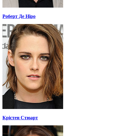
Роберт Де Ніро
Крістен Стюарт