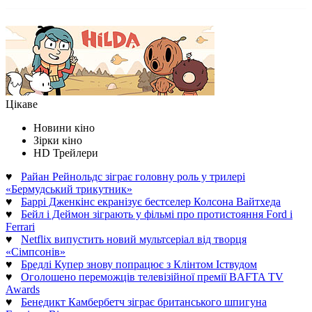
Цікаве
Новини кіно
Зірки кіно
HD Трейлери
♥
Райан Рейнольдс зіграє головну роль у трилері
«Бермудський трикутник»
♥
Баррі Дженкінс екранізує бестселер Колсона Вайтхеда
♥
Бейл і Деймон зіграють у фільмі про протистояння Ford і
Ferrari
♥
Netflix випустить новий мультсеріал від творця
«Сімпсонів»
♥
Бредлі Купер знову попрацює з Клінтом Іствудом
♥
Оголошено переможців телевізійної премії BAFTA TV
Awards
♥
Бенедикт Камбербетч зіграє британського шпигуна