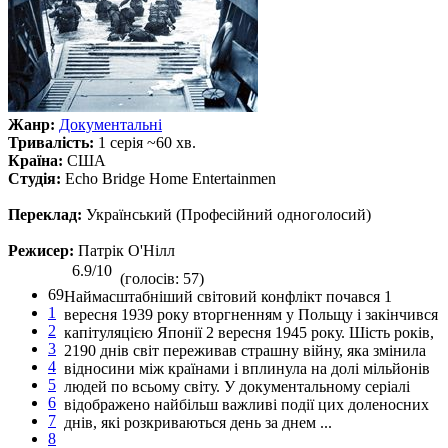
Жанр:
Документальні
Тривалість:
1 серія ~60 хв.
Країна:
США
Студія:
Echo Bridge Home Entertainmen
Переклад:
Український (Професійний одноголосий)
Режисер:
Патрік О'Нілл
6.9/10
(голосів: 57)
69
Наймасштабніший світовий конфлікт почався 1
1
вересня 1939 року вторгненням у Польщу і закінчився
2
капітуляцією Японії 2 вересня 1945 року. Шість років,
3
2190 днів світ переживав страшну війну, яка змінила
4
відносини між країнами і вплинула на долі мільйонів
5
людей по всьому світу. У документальному серіалі
6
відображено найбільш важливі події цих доленосних
7
днів, які розкриваються день за днем ...
8