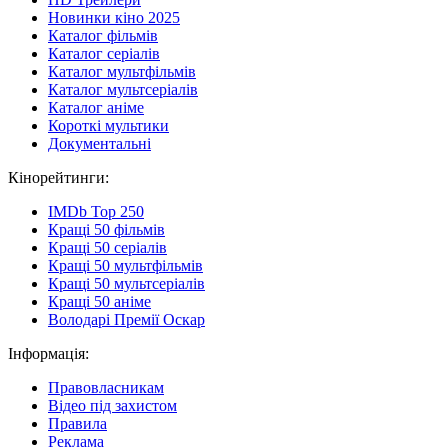
Новинки кіно 2025
Каталог фільмів
Каталог серіалів
Каталог мультфільмів
Каталог мультсеріалів
Каталог аніме
Короткі мультики
Документальні
Кінорейтинги:
IMDb Top 250
Кращі 50 фільмів
Кращі 50 серіалів
Кращі 50 мультфільмів
Кращі 50 мультсеріалів
Кращі 50 аніме
Володарі Премії Оскар
Інформація:
Правовласникам
Відео під захистом
Правила
Реклама