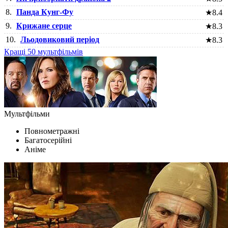
8.
Панда Кунг-Фу
★
8.4
9.
Крижане серце
★
8.3
10.
Льодовиковий період
★
8.3
Кращі 50 мультфільмів
Мультфільми
Повнометражні
Багатосерійні
Аніме