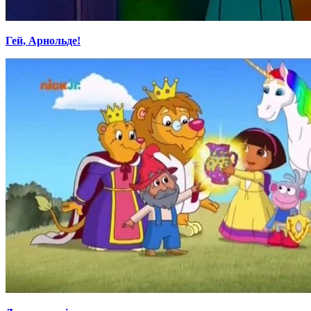
Гей, Арнольде!