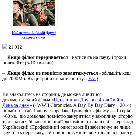
Найвизначніші події Другої
світової війни
21 012
–
Якщо фільм переривається
- натисніть на паузу і трохи
почекайте (5-10 хвилин)
–
Якщо фільм не повністю завантажується
- збільшіть кеш
до 2000Мб. Як це зробити написано тут:
FAQ
Ви знаходитесь на сторінці, де можна дивитися
документальний фільм «
Щоденники Другої світової війни.
День за днем
» («WWII Chronicles. A Day-By-Day Diary», 2014)
онлайн на сайті «moviestape.lat». Тривалість фільму — 1 серія
~60 хв., що дозволяє повністю зануритися у захопливу історію
та дізнатися більше про події, які змінюють наш світ. Переклад
Український (Професійний одноголосий) забезпечує не лише
зручність перегляду, а й повне розуміння всіх нюансів сюжету,