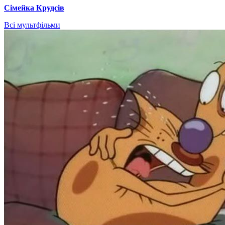
Сімейка Крудсів
Всі мультфільми