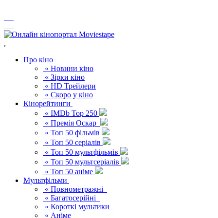
,
Про кіно
« Новини кіно
« Зірки кіно
« HD Трейлери
« Скоро у кіно
Кінорейтинги
« IMDb Top 250
« Премія Оскар
« Топ 50 фільмів
« Топ 50 серіалів
« Топ 50 мультфільмів
« Топ 50 мультсеріалів
« Топ 50 аніме
Мультфільми
« Повнометражні
« Багатосерійні
« Короткі мультики
« Аніме