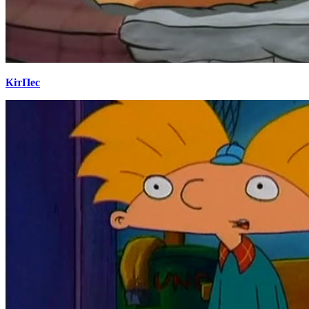
КітПес