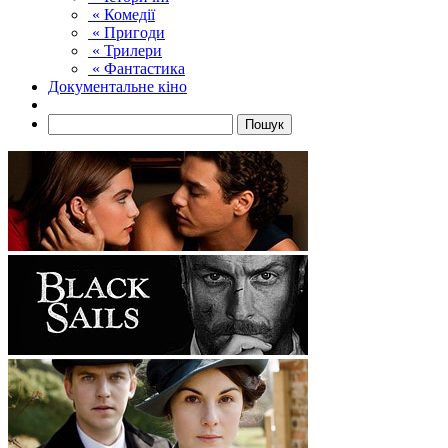
« Комедії
« Пригоди
« Трилери
« Фантастика
Документальне кіно
Пошук