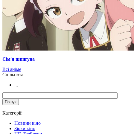
Сім'я шпигуна
Всі аніме
Cпільнота
...
.
Категорії:
Новини кіно
Зірки кіно
HD Трейлери