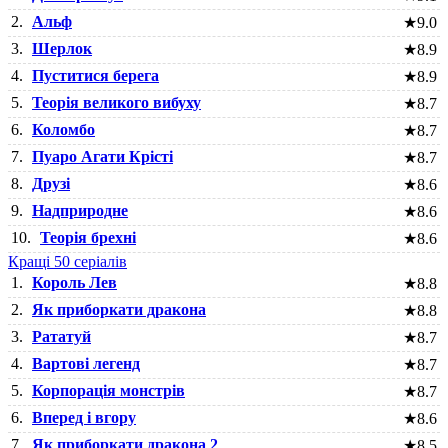
2.
Альф
★
9.0
3.
Шерлок
★
8.9
4.
Пуститися берега
★
8.9
5.
Теорія великого вибуху
★
8.7
6.
Коломбо
★
8.7
7.
Пуаро Агати Крісті
★
8.7
8.
Друзі
★
8.6
9.
Надприродне
★
8.6
10.
Теорія брехні
★
8.6
Кращі 50 серіалів
1.
Король Лев
★
8.8
2.
Як приборкати дракона
★
8.8
3.
Рататуй
★
8.7
4.
Вартові легенд
★
8.7
5.
Корпорація монстрів
★
8.7
6.
Вперед і вгору
★
8.6
7.
Як приборкати дракона 2
★
8.5