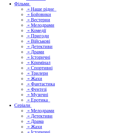
Фільми
« Наше рідне
« Бойовики
« Вестерни
« Мелодрами
« Комедії
« Пригоди
« Військові
« Детективи
« Драми
« Історичні
« Кримінал
« Спортивні
« Трилери
« Жахи
« Фантастика
« Фентезі
« Музичні
« Еротика
Серіали
« Мелодрами
« Детективи
« Драма
« Жахи
« Історичні