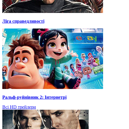
Ліга справедливості
Ральф-руйнівник 2: Інтернетрі
Всі HD трейлери