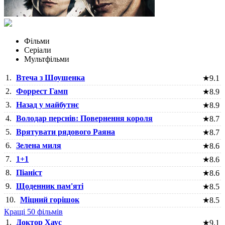
Фільми
Серіали
Мультфільми
1.
Втеча з Шоушенка
★
9.1
2.
Форрест Гамп
★
8.9
3.
Назад у майбутнє
★
8.9
4.
Володар перснів: Повернення короля
★
8.7
5.
Врятувати рядового Раяна
★
8.7
6.
Зелена миля
★
8.6
7.
1+1
★
8.6
8.
Піаніст
★
8.6
9.
Щоденник пам'яті
★
8.5
10.
Міцний горішок
★
8.5
Кращі 50 фільмів
1.
Доктор Хаус
★
9.1