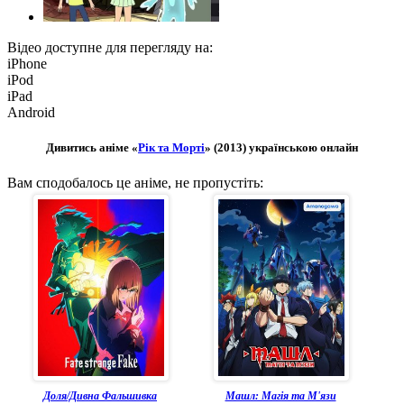
Відео доступне для перегляду на:
iPhone
iPod
iPad
Android
Дивитись аніме «
Рік та Морті
» (2013) українською онлайн
Вам сподобалось це аніме, не пропустіть:
Доля/Дивна Фальшивка
Машл: Магія та М'язи