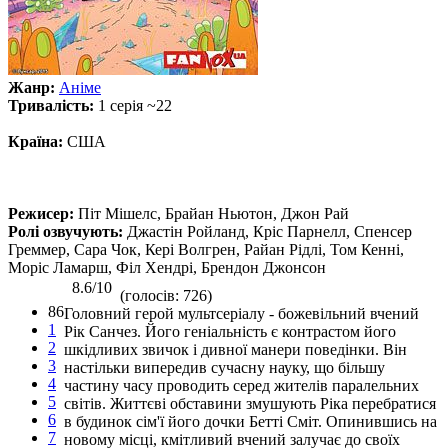
Жанр:
Аніме
Тривалість:
1 серія ~22
Країна:
США
Режисер:
Піт Мішелс, Брайан Ньютон, Джон Рай
Ролі озвучують:
Джастін Ройланд, Кріс Парнелл, Спенсер
Греммер, Сара Чок, Кері Волгрен, Райан Рідлі, Том Кенні,
Моріс Ламарш, Філ Хендрі, Брендон Джонсон
8.6/10
(голосів: 726)
86
Головний герой мультсеріалу - божевільний вчений
1
Рік Санчез. Його геніальність є контрастом його
2
шкідливих звичок і дивної манери поведінки. Він
3
настільки випередив сучасну науку, що більшу
4
частину часу проводить серед жителів паралельних
5
світів. Життєві обставини змушують Ріка перебратися
6
в будинок сім'ї його дочки Бетті Сміт. Опинившись на
7
новому місці, кмітливий вчений залучає до своїх