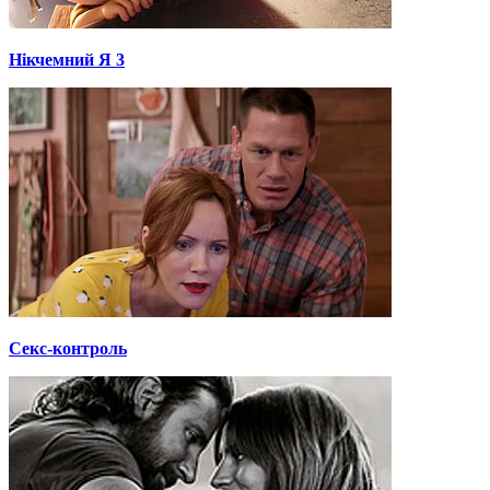
Нікчемний Я 3
Секс-контроль