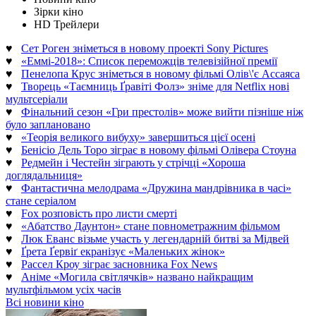
Зірки кіно
HD Трейлери
♥
Сет Роген зніметься в новому проекті Sony Pictures
♥
«Еммі-2018»: Список переможців телевізійної премії
♥
Пенелопа Крус зніметься в новому фільмі Олів\'є Ассаяса
♥
Творець «Таємниць Ґравіті Фолз» зніме для Netflix нові
мультсеріали
♥
Фінальний сезон «Гри престолів» може вийти пізніше ніж
було заплановано
♥
«Теорія великого вибуху» завершиться цієї осені
♥
Бенісіо Дель Торо зіграє в новому фільмі Олівера Стоуна
♥
Редмейн і Честейн зіграють у стрічці «Хороша
доглядальниця»
♥
Фантастична мелодрама «Дружина мандрівника в часі»
стане серіалом
♥
Fox розповість про листи смерті
♥
«Абатство Даунтон» стане повнометражним фільмом
♥
Люк Еванс візьме участь у легендарній битві за Мідвей
♥
Ґрета Ґервіґ екранізує «Маленьких жінок»
♥
Рассел Кроу зіграє засновника Fox News
♥
Аніме «Могила світлячків» названо найкращим
мультфільмом усіх часів
Всі новини кіно