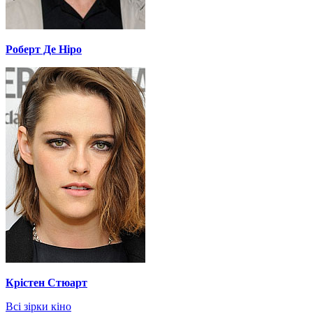
Роберт Де Ніро
Крістен Стюарт
Всі зірки кіно