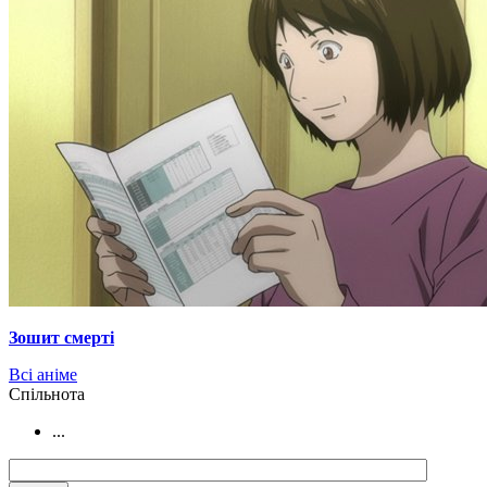
Зошит смерті
Всі аніме
Cпільнота
...