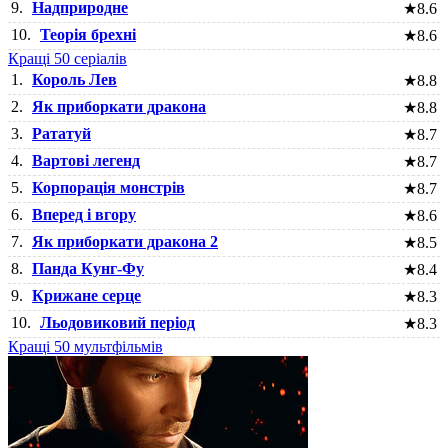
9.
Надприродне
★
8.6
10.
Теорія брехні
★
8.6
Кращі 50 серіалів
1.
Король Лев
★
8.8
2.
Як приборкати дракона
★
8.8
3.
Рататуй
★
8.7
4.
Вартові легенд
★
8.7
5.
Корпорація монстрів
★
8.7
6.
Вперед і вгору
★
8.6
7.
Як приборкати дракона 2
★
8.5
8.
Панда Кунг-Фу
★
8.4
9.
Крижане серце
★
8.3
10.
Льодовиковий період
★
8.3
Кращі 50 мультфільмів