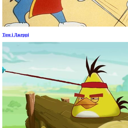
Том і Джеррі