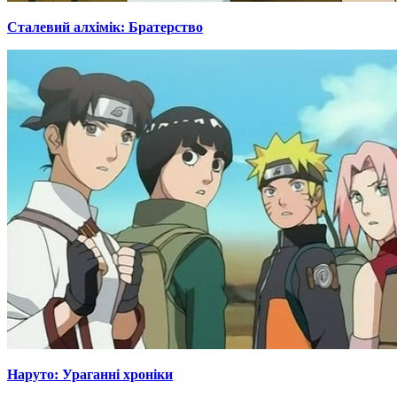
Сталевий алхімік: Братерство
Наруто: Ураганні хроніки