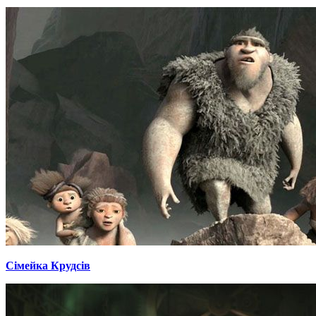
Сімейка Крудсів