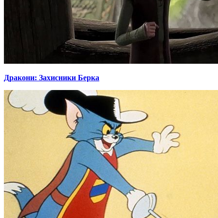
Дракони: Захисники Берка