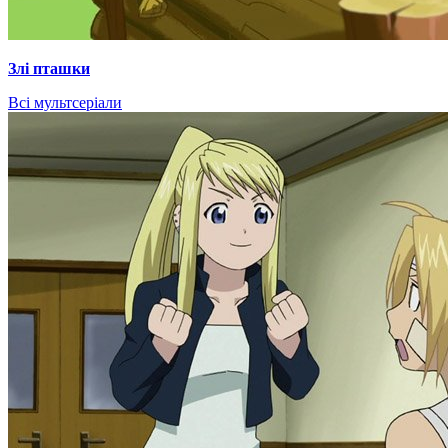
Злі пташки
Всі мультсеріали