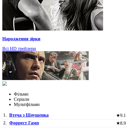
Народження зірки
Всі HD трейлери
Фільми
Серіали
Мультфільми
1.
Втеча з Шоушенка
★
9.1
2.
Форрест Гамп
★
8.9