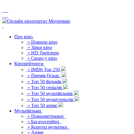
,
Про кіно
« Новини кіно
« Зірки кіно
« HD Трейлери
« Скоро у кіно
Кінорейтинги
« IMDb Top 250
« Премія Оскар
« Топ 50 фільмів
« Топ 50 серіалів
« Топ 50 мультфільмів
« Топ 50 мультсеріалів
« Топ 50 аніме
Мультфільми
« Повнометражні
« Багатосерійні
« Короткі мультики
« Аніме