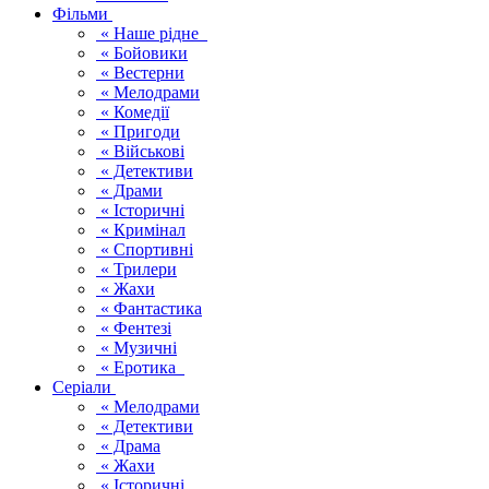
Фільми
« Наше рідне
« Бойовики
« Вестерни
« Мелодрами
« Комедії
« Пригоди
« Військові
« Детективи
« Драми
« Історичні
« Кримінал
« Спортивні
« Трилери
« Жахи
« Фантастика
« Фентезі
« Музичні
« Еротика
Серіали
« Мелодрами
« Детективи
« Драма
« Жахи
« Історичні