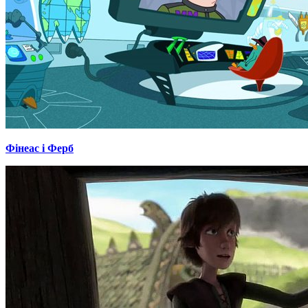
Фінеас і Ферб