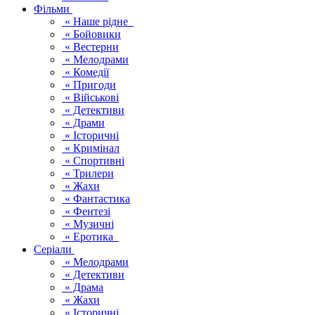
Фільми
« Наше рідне
« Бойовики
« Вестерни
« Мелодрами
« Комедії
« Пригоди
« Військові
« Детективи
« Драми
« Історичні
« Кримінал
« Спортивні
« Трилери
« Жахи
« Фантастика
« Фентезі
« Музичні
« Еротика
Серіали
« Мелодрами
« Детективи
« Драма
« Жахи
« Історичні