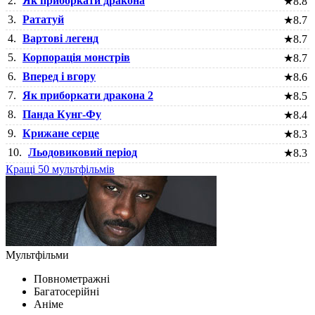
2.
Як приборкати дракона
★
8.8
3.
Рататуй
★
8.7
4.
Вартові легенд
★
8.7
5.
Корпорація монстрів
★
8.7
6.
Вперед і вгору
★
8.6
7.
Як приборкати дракона 2
★
8.5
8.
Панда Кунг-Фу
★
8.4
9.
Крижане серце
★
8.3
10.
Льодовиковий період
★
8.3
Кращі 50 мультфільмів
Мультфільми
Повнометражні
Багатосерійні
Аніме