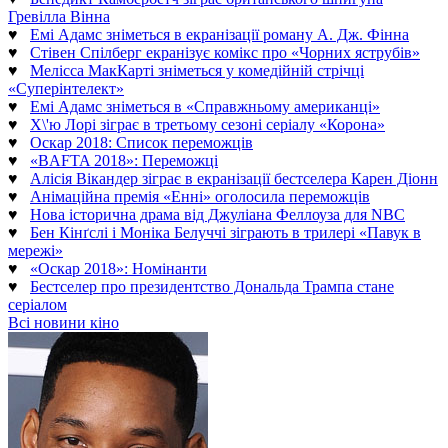
Гревілла Вінна
♥
Емі Адамс зніметься в екранізації роману А. Дж. Фінна
♥
Стівен Спілберг екранізує комікс про «Чорних яструбів»
♥
Мелісса МакКарті зніметься у комедійній стрічці
«Суперінтелект»
♥
Емі Адамс зніметься в «Справжньому американці»
♥
Х\'ю Лорі зіграє в третьому сезоні серіалу «Корона»
♥
Оскар 2018: Список переможців
♥
«BAFTA 2018»: Переможці
♥
Алісія Вікандер зіграє в екранізації бестселера Карен Діонн
♥
Анімаційна премія «Енні» оголосила переможців
♥
Нова історична драма від Джуліана Феллоуза для NBC
♥
Бен Кінґслі і Моніка Белуччі зіграють в трилері «Павук в
мережі»
♥
«Оскар 2018»: Номінанти
♥
Бестселер про президентство Дональда Трампа стане
серіалом
Всі новини кіно