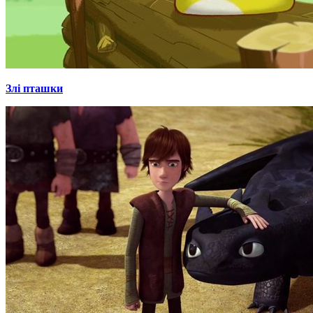
Злі пташки