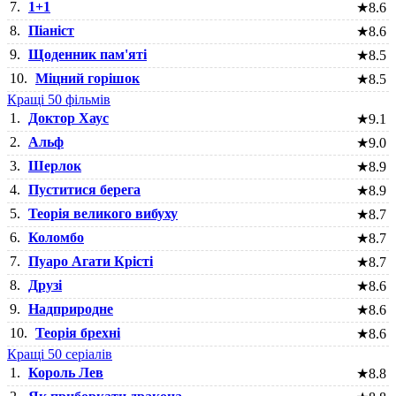
7.
1+1
★
8.6
8.
Піаніст
★
8.6
9.
Щоденник пам'яті
★
8.5
10.
Міцний горішок
★
8.5
Кращі 50 фільмів
1.
Доктор Хаус
★
9.1
2.
Альф
★
9.0
3.
Шерлок
★
8.9
4.
Пуститися берега
★
8.9
5.
Теорія великого вибуху
★
8.7
6.
Коломбо
★
8.7
7.
Пуаро Агати Крісті
★
8.7
8.
Друзі
★
8.6
9.
Надприродне
★
8.6
10.
Теорія брехні
★
8.6
Кращі 50 серіалів
1.
Король Лев
★
8.8