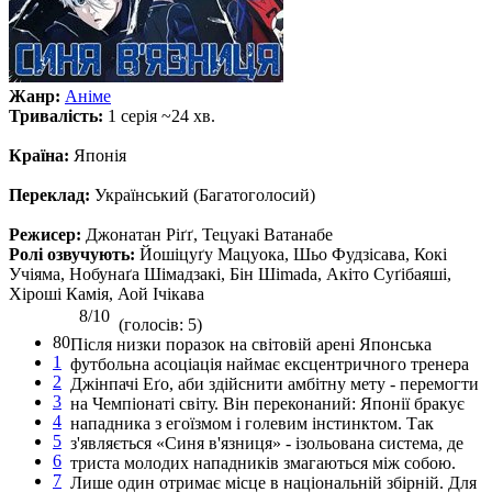
Жанр:
Аніме
Тривалість:
1 серія ~24 хв.
Країна:
Японія
Переклад:
Український (Багатоголосий)
Режисер:
Джонатан Ріґґ, Тецуакі Ватанабе
Ролі озвучують:
Йошіцуґу Мацуока, Шьо Фудзісава, Кокі
Учіяма, Нобунаґа Шімадзакі, Бін Шimada, Акіто Суґібаяші,
Хіроші Камія, Аой Ічікава
8/10
(голосів: 5)
80
Після низки поразок на світовій арені Японська
1
футбольна асоціація наймає ексцентричного тренера
2
Джінпачі Еґо, аби здійснити амбітну мету - перемогти
3
на Чемпіонаті світу. Він переконаний: Японії бракує
4
нападника з егоїзмом і голевим інстинктом. Так
5
з'являється «Синя в'язниця» - ізольована система, де
6
триста молодих нападників змагаються між собою.
7
Лише один отримає місце в національній збірній. Для