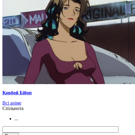
Ковбой Бібоп
Всі аніме
Cпільнота
...