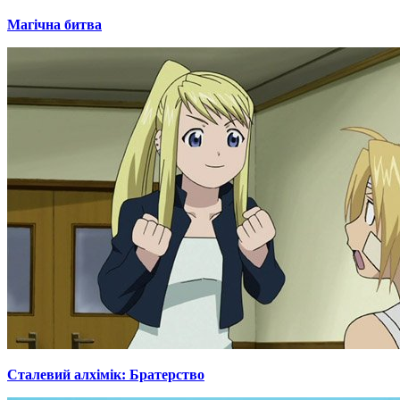
Магічна битва
Сталевий алхімік: Братерство