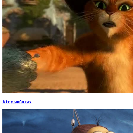
Кіт у чоботях