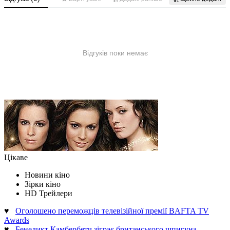
Цікаве
Новини кіно
Зірки кіно
HD Трейлери
♥
Оголошено переможців телевізійної премії BAFTA TV
Awards
♥
Бенедикт Камбербетч зіграє британського шпигуна