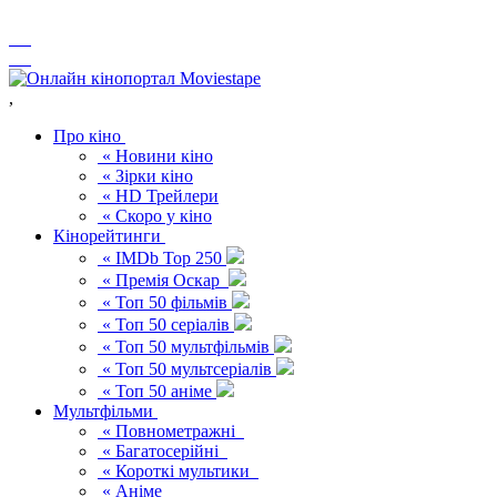
,
Про кіно
« Новини кіно
« Зірки кіно
« HD Трейлери
« Скоро у кіно
Кінорейтинги
« IMDb Top 250
« Премія Оскар
« Топ 50 фільмів
« Топ 50 серіалів
« Топ 50 мультфільмів
« Топ 50 мультсеріалів
« Топ 50 аніме
Мультфільми
« Повнометражні
« Багатосерійні
« Короткі мультики
« Аніме