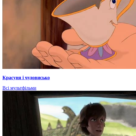
Красуня і чудовисько
Всі мультфільми