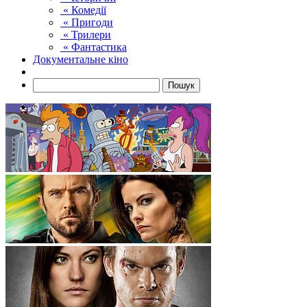
« Комедії
« Пригоди
« Трилери
« Фантастика
Документальне кіно
Пошук