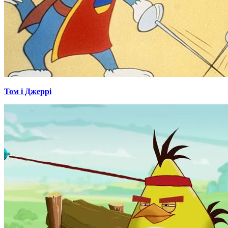
Том і Джеррі