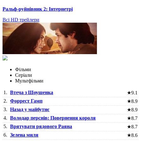
Ральф-руйнівник 2: Інтернетрі
Всі HD трейлери
Фільми
Серіали
Мультфільми
1.
Втеча з Шоушенка
★
9.1
2.
Форрест Гамп
★
8.9
3.
Назад у майбутнє
★
8.9
4.
Володар перснів: Повернення короля
★
8.7
5.
Врятувати рядового Раяна
★
8.7
6.
Зелена миля
★
8.6