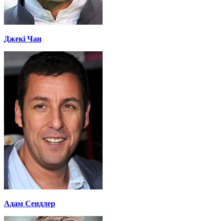
Джекі Чан
Адам Сендлер