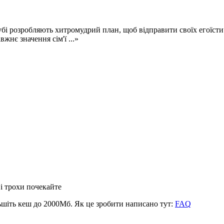
бі розробляють хитромудрий план, щоб відправити своїх егоїстич
жнє значення сім'ї ...»
 і трохи почекайте
ьшіть кеш до 2000Мб. Як це зробити написано тут:
FAQ