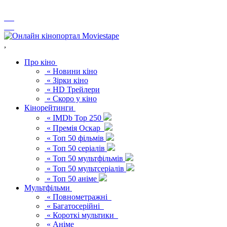
,
Про кіно
« Новини кіно
« Зірки кіно
« HD Трейлери
« Скоро у кіно
Кінорейтинги
« IMDb Top 250
« Премія Оскар
« Топ 50 фільмів
« Топ 50 серіалів
« Топ 50 мультфільмів
« Топ 50 мультсеріалів
« Топ 50 аніме
Мультфільми
« Повнометражні
« Багатосерійні
« Короткі мультики
« Аніме