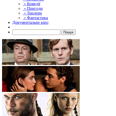
« Комедії
« Пригоди
« Трилери
« Фантастика
Документальне кіно
Пошук