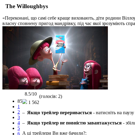
The Willoughbys
«Переконані, що самі себе краще виховають, діти родини Віллоу
власну сповнену пригод мандрівку, під час якої зрозуміють справ
8.5/10
(голосів: 2)
85
1 562
1
2
–
Якщо трейлер переривається
- натисніть на паузу
3
4
–
Якщо трейлер не повністю завантажується
- збіл
5
А ці трейлери Ви вже бачили?:
6