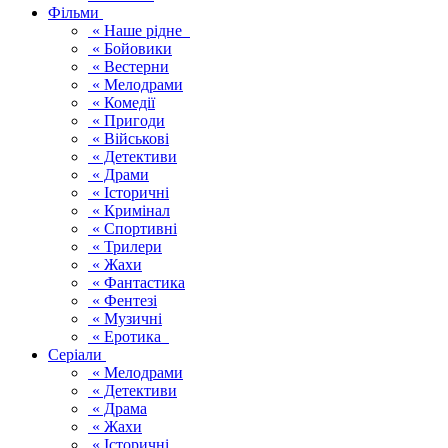
Фільми
« Наше рідне
« Бойовики
« Вестерни
« Мелодрами
« Комедії
« Пригоди
« Військові
« Детективи
« Драми
« Історичні
« Кримінал
« Спортивні
« Трилери
« Жахи
« Фантастика
« Фентезі
« Музичні
« Еротика
Серіали
« Мелодрами
« Детективи
« Драма
« Жахи
« Історичні