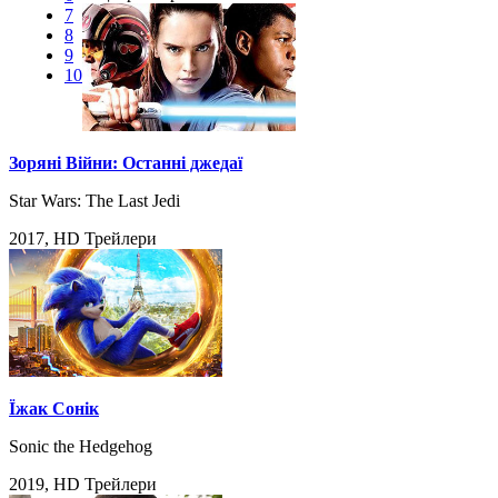
7
8
9
10
Зоряні Війни: Останні джедаї
Star Wars: The Last Jedi
2017, HD Трейлери
Їжак Сонік
Sonic the Hedgehog
2019, HD Трейлери