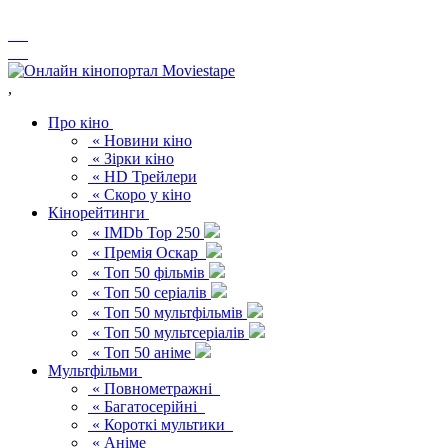
,
Про кіно
« Новини кіно
« Зірки кіно
« HD Трейлери
« Скоро у кіно
Кінорейтинги
« IMDb Top 250
« Премія Оскар
« Топ 50 фільмів
« Топ 50 серіалів
« Топ 50 мультфільмів
« Топ 50 мультсеріалів
« Топ 50 аніме
Мультфільми
« Повнометражні
« Багатосерійні
« Короткі мультики
« Аніме