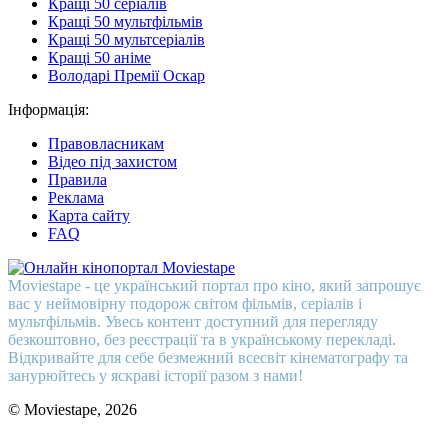
Кращі 50 серіалів
Кращі 50 мультфільмів
Кращі 50 мультсеріалів
Кращі 50 аніме
Володарі Премії Оскар
Інформація:
Правовласникам
Відео під захистом
Правила
Реклама
Карта сайту
FAQ
Moviestape - це український портал про кіно, який запрошує
вас у неймовірну подорож світом фільмів, серіалів і
мультфільмів. Увесь контент доступний для перегляду
безкоштовно, без реєстрації та в українському перекладі.
Відкривайте для себе безмежний всесвіт кінематографу та
занурюйтесь у яскраві історії разом з нами!
© Moviestape, 2026