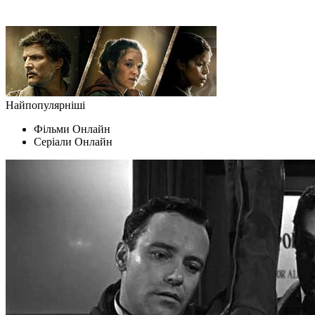
Найпопулярніші
Фільми Oнлайн
Серіали Oнлайн