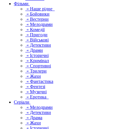
Фільми
« Наше рідне
« Бойовики
« Вестерни
« Мелодрами
« Комедії
« Пригоди
« Військові
« Детективи
« Драми
« Історичні
« Кримінал
« Спортивні
« Трилери
« Жахи
« Фантастика
« Фентезі
« Музичні
« Еротика
Серіали
« Мелодрами
« Детективи
« Драма
« Жахи
« Історичні