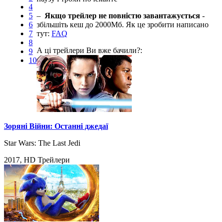
4
5
–
Якщо трейлер не повністю завантажується
-
6
збільшіть кеш до 2000Мб. Як це зробити написано
7
тут:
FAQ
8
А ці трейлери Ви вже бачили?:
9
10
Зоряні Війни: Останні джедаї
Star Wars: The Last Jedi
2017, HD Трейлери