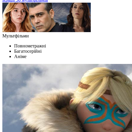
Мультфільми
Повнометражні
Багатосерійні
Аніме