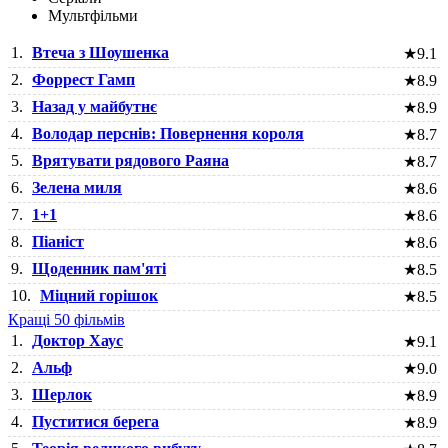
Мультфільми
1.
Втеча з Шоушенка
★
9.1
2.
Форрест Гамп
★
8.9
3.
Назад у майбутнє
★
8.9
4.
Володар перснів: Повернення короля
★
8.7
5.
Врятувати рядового Раяна
★
8.7
6.
Зелена миля
★
8.6
7.
1+1
★
8.6
8.
Піаніст
★
8.6
9.
Щоденник пам'яті
★
8.5
10.
Міцний горішок
★
8.5
Кращі 50 фільмів
1.
Доктор Хаус
★
9.1
2.
Альф
★
9.0
3.
Шерлок
★
8.9
4.
Пуститися берега
★
8.9