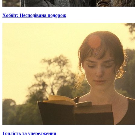
Хоббіт: Несподівана подорож
Гордiсть та упередження