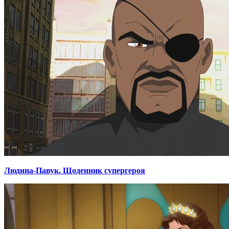
Людина-Павук. Щоденник супергероя