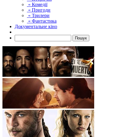
« Комедії
« Пригоди
« Трилери
« Фантастика
Документальне кіно
Пошук