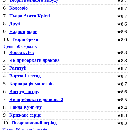
5.
Теорія великого вибуху
★
8.7
6.
Коломбо
★
8.7
7.
Пуаро Агати Крісті
★
8.7
8.
Друзі
★
8.6
9.
Надприродне
★
8.6
10.
Теорія брехні
★
8.6
Кращі 50 серіалів
1.
Король Лев
★
8.8
2.
Як приборкати дракона
★
8.8
3.
Рататуй
★
8.7
4.
Вартові легенд
★
8.7
5.
Корпорація монстрів
★
8.7
6.
Вперед і вгору
★
8.6
7.
Як приборкати дракона 2
★
8.5
8.
Панда Кунг-Фу
★
8.4
9.
Крижане серце
★
8.3
10.
Льодовиковий період
★
8.3
Кращі 50 мультфільмів