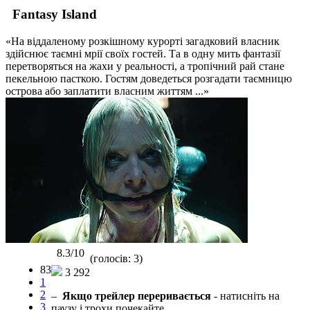
Fantasy Island
«На віддаленому розкішному курорті загадковий власник
здійснює таємні мрії своїх гостей. Та в одну мить фантазії
перетворяться на жахи у реальності, а тропічний рай стане
пекельною пасткою. Гостям доведеться розгадати таємницю
острова або заплатити власним життям ...»
8.3/10
(голосів: 3)
83
3 292
1
2
–
Якщо трейлер переривається
- натисніть на
3
паузу і трохи почекайте