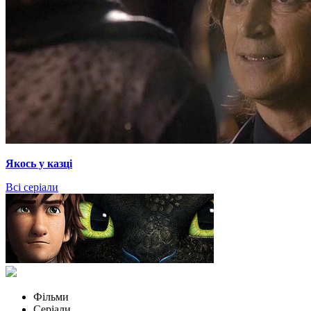
Якось у казці
Всі серіали
Фільми
Серіали