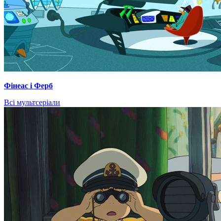
Фінеас і Ферб
Всі мультсеріали