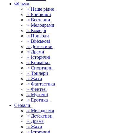
Фільми
« Наше рідне
« Бойовики
« Вестерни
« Мелодрами
« Комедії
« Пригоди
« Військові
« Детективи
« Драми
« Історичні
« Кримінал
« Спортивні
« Трилери
« Жахи
« Фантастика
« Фентезі
« Музичні
« Еротика
Серіали
« Мелодрами
« Детективи
« Драма
« Жахи
« Історичні