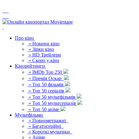
,
Про кіно
« Новини кіно
« Зірки кіно
« HD Трейлери
« Скоро у кіно
Кінорейтинги
« IMDb Top 250
« Премія Оскар
« Топ 50 фільмів
« Топ 50 серіалів
« Топ 50 мультфільмів
« Топ 50 мультсеріалів
« Топ 50 аніме
Мультфільми
« Повнометражні
« Багатосерійні
« Короткі мультики
« Аніме