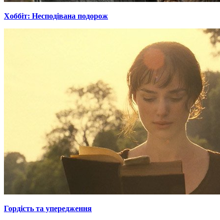
Хоббіт: Несподівана подорож
Гордiсть та упередження