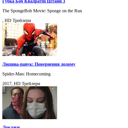
Губка Боб Квадратні Штани 3
The SpongeBob Movie: Sponge on the Run
, HD Трейлери
Людина-павук: Повернення додому
Spider-Man: Homecoming
2017, HD Трейлери
Локдаун