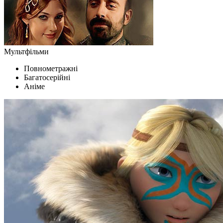
Мультфільми
Повнометражні
Багатосерійні
Аніме