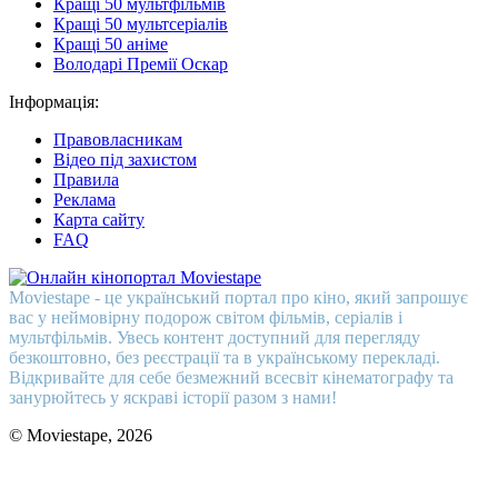
Кращі 50 мультфільмів
Кращі 50 мультсеріалів
Кращі 50 аніме
Володарі Премії Оскар
Інформація:
Правовласникам
Відео під захистом
Правила
Реклама
Карта сайту
FAQ
Moviestape - це український портал про кіно, який запрошує
вас у неймовірну подорож світом фільмів, серіалів і
мультфільмів. Увесь контент доступний для перегляду
безкоштовно, без реєстрації та в українському перекладі.
Відкривайте для себе безмежний всесвіт кінематографу та
занурюйтесь у яскраві історії разом з нами!
© Moviestape, 2026