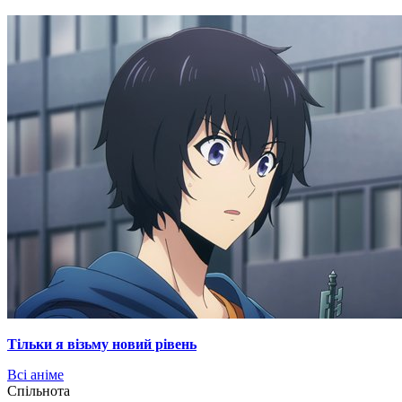
Тільки я візьму новий рівень
Всі аніме
Cпільнота