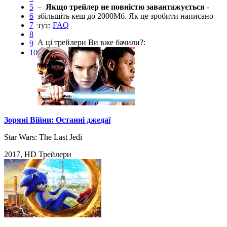
5
–
Якщо трейлер не повністю завантажується
-
6
збільшіть кеш до 2000Мб. Як це зробити написано
7
тут:
FAQ
8
А ці трейлери Ви вже бачили?:
9
10
Зоряні Війни: Останні джедаї
Star Wars: The Last Jedi
2017, HD Трейлери