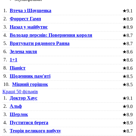
1.
Втеча з Шоушенка
★
9.1
2.
Форрест Гамп
★
8.9
3.
Назад у майбутнє
★
8.9
4.
Володар перснів: Повернення короля
★
8.7
5.
Врятувати рядового Раяна
★
8.7
6.
Зелена миля
★
8.6
7.
1+1
★
8.6
8.
Піаніст
★
8.6
9.
Щоденник пам'яті
★
8.5
10.
Міцний горішок
★
8.5
Кращі 50 фільмів
1.
Доктор Хаус
★
9.1
2.
Альф
★
9.0
3.
Шерлок
★
8.9
4.
Пуститися берега
★
8.9
5.
Теорія великого вибуху
★
8.7