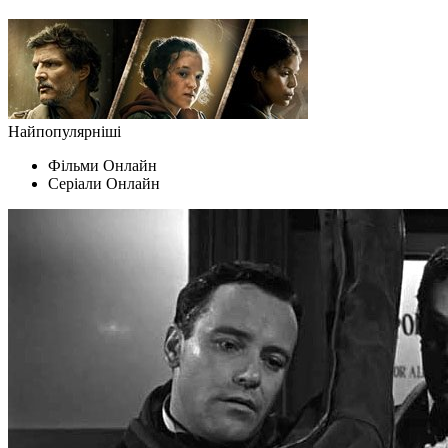
Найпопулярніші
Фільми Oнлайн
Серіали Oнлайн