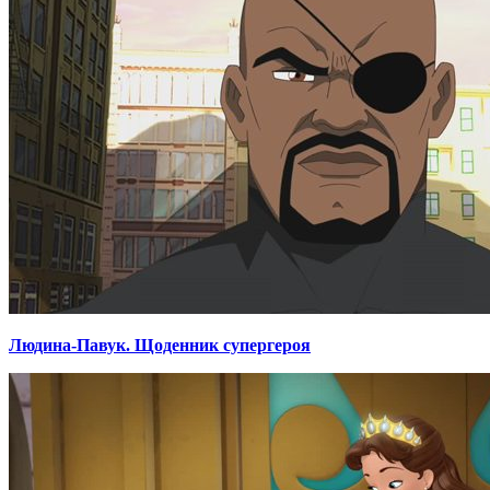
Людина-Павук. Щоденник супергероя