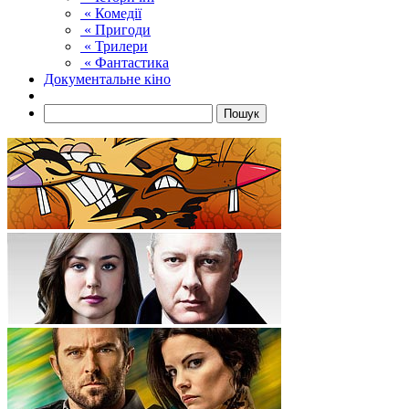
« Комедії
« Пригоди
« Трилери
« Фантастика
Документальне кіно
Пошук