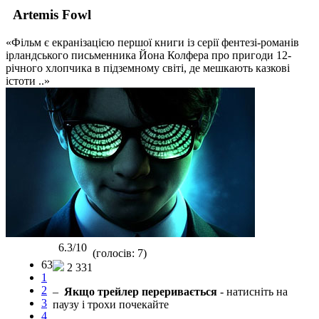
Artemis Fowl
«Фільм є екранізацією першої книги із серії фентезі-романів
ірландського письменника Йона Колфера про пригоди 12-
річного хлопчика в підземному світі, де мешкають казкові
істоти ..»
6.3/10
(голосів: 7)
63
2 331
1
2
–
Якщо трейлер переривається
- натисніть на
3
паузу і трохи почекайте
4