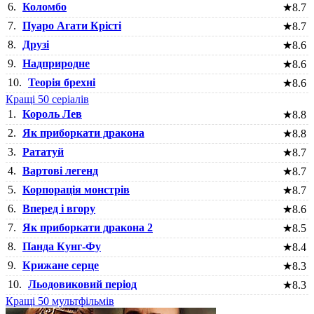
6.
Коломбо
★
8.7
7.
Пуаро Агати Крісті
★
8.7
8.
Друзі
★
8.6
9.
Надприродне
★
8.6
10.
Теорія брехні
★
8.6
Кращі 50 серіалів
1.
Король Лев
★
8.8
2.
Як приборкати дракона
★
8.8
3.
Рататуй
★
8.7
4.
Вартові легенд
★
8.7
5.
Корпорація монстрів
★
8.7
6.
Вперед і вгору
★
8.6
7.
Як приборкати дракона 2
★
8.5
8.
Панда Кунг-Фу
★
8.4
9.
Крижане серце
★
8.3
10.
Льодовиковий період
★
8.3
Кращі 50 мультфільмів