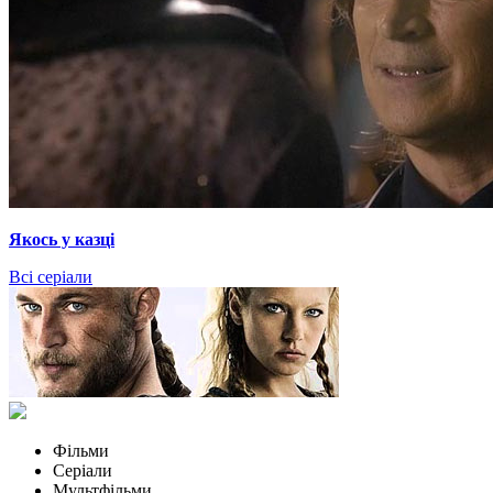
Якось у казці
Всі серіали
Фільми
Серіали
Мультфільми