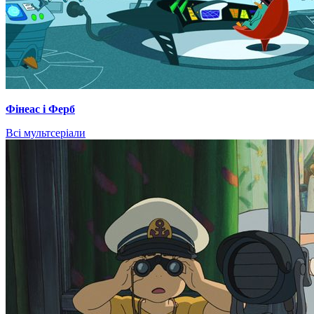
Фінеас і Ферб
Всі мультсеріали