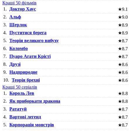
Кращі 50 фільмів
1.
Доктор Хаус
★
9.1
2.
Альф
★
9.0
3.
Шерлок
★
8.9
4.
Пуститися берега
★
8.9
5.
Теорія великого вибуху
★
8.7
6.
Коломбо
★
8.7
7.
Пуаро Агати Крісті
★
8.7
8.
Друзі
★
8.6
9.
Надприродне
★
8.6
10.
Теорія брехні
★
8.6
Кращі 50 серіалів
1.
Король Лев
★
8.8
2.
Як приборкати дракона
★
8.8
3.
Рататуй
★
8.7
4.
Вартові легенд
★
8.7
5.
Корпорація монстрів
★
8.7