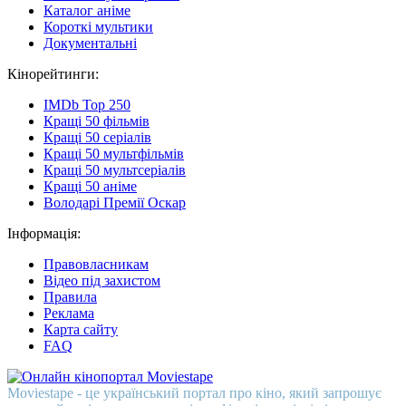
Каталог аніме
Короткі мультики
Документальні
Кінорейтинги:
IMDb Top 250
Кращі 50 фільмів
Кращі 50 серіалів
Кращі 50 мультфільмів
Кращі 50 мультсеріалів
Кращі 50 аніме
Володарі Премії Оскар
Інформація:
Правовласникам
Відео під захистом
Правила
Реклама
Карта сайту
FAQ
Moviestape - це український портал про кіно, який запрошує