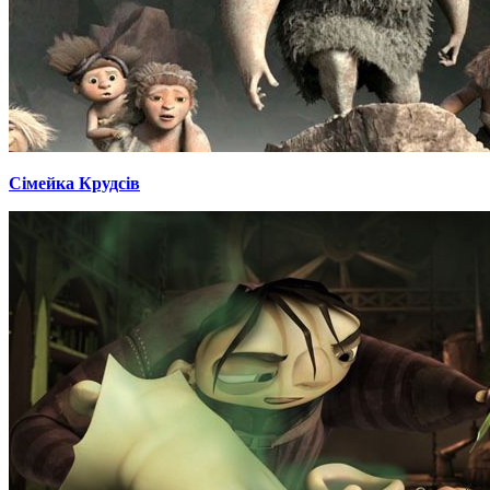
Сімейка Крудсів