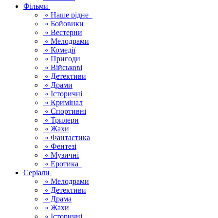
Фільми
« Наше рідне
« Бойовики
« Вестерни
« Мелодрами
« Комедії
« Пригоди
« Військові
« Детективи
« Драми
« Історичні
« Кримінал
« Спортивні
« Трилери
« Жахи
« Фантастика
« Фентезі
« Музичні
« Еротика
Серіали
« Мелодрами
« Детективи
« Драма
« Жахи
« Історичні