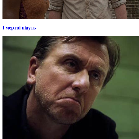
І мертві підуть