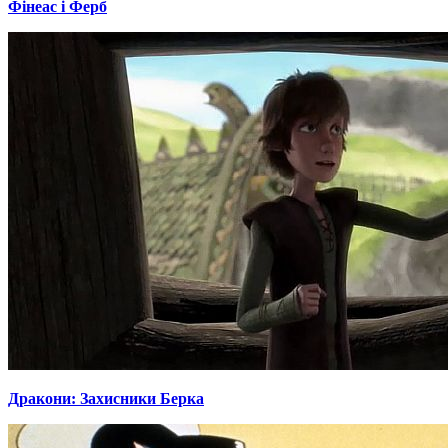
Фінеас і Ферб
Дракони: Захисники Берка