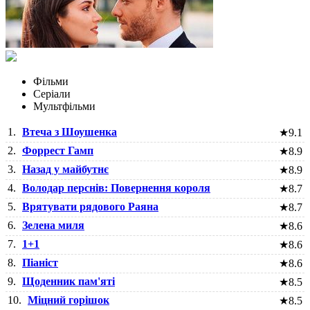
Фільми
Серіали
Мультфільми
1.
Втеча з Шоушенка
★
9.1
2.
Форрест Гамп
★
8.9
3.
Назад у майбутнє
★
8.9
4.
Володар перснів: Повернення короля
★
8.7
5.
Врятувати рядового Раяна
★
8.7
6.
Зелена миля
★
8.6
7.
1+1
★
8.6
8.
Піаніст
★
8.6
9.
Щоденник пам'яті
★
8.5
10.
Міцний горішок
★
8.5