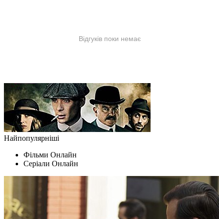
Найпопулярніші
Фільми Oнлайн
Серіали Oнлайн