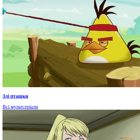
Злі пташки
Всі мультсеріали