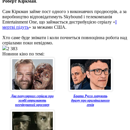
Роберт Кіркман
.
Сам Кіркман займе пост одного з виконавчих продюсерів, а за
виробництво відповідатимуть Skybound і телекомпанія
Entertainment One, що займається дистрибуцією серіалу «
І
мертві підуть
» за межами США.
Хто саме буде знімати і коли почнеться повноцінна робота над
серіалами поки невідомо.
2 383
Новини кіно по темі:
Два популярних серіала про
Брати Руссо готують
зомбі отримають
драму про кримінального
неочікуваний кросовер
генія