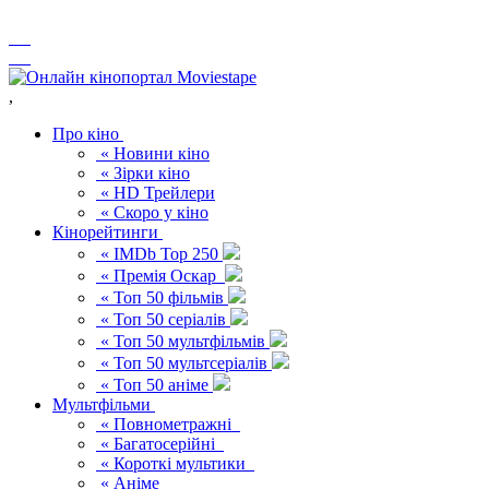
,
Про кіно
« Новини кіно
« Зірки кіно
« HD Трейлери
« Скоро у кіно
Кінорейтинги
« IMDb Top 250
« Премія Оскар
« Топ 50 фільмів
« Топ 50 серіалів
« Топ 50 мультфільмів
« Топ 50 мультсеріалів
« Топ 50 аніме
Мультфільми
« Повнометражні
« Багатосерійні
« Короткі мультики
« Аніме