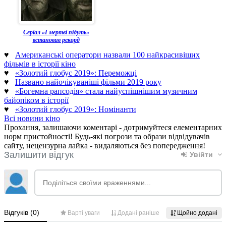
Серіал «І мертві підуть»
встановив рекорд
♥
Американські оператори назвали 100 найкрасивіших
фільмів в історії кіно
♥
«Золотий глобус 2019»: Переможці
♥
Названо найочікуваніші фільми 2019 року
♥
«Богемна рапсодія» стала найуспішнішим музичним
байопіком в історії
♥
«Золотий глобус 2019»: Номінанти
Всі новини кіно
Прохання, залишаючи коментарі - дотримуйтеся елементарних
норм пристойності! Будь-які погрози та образи відвідувачів
сайту, нецензурна лайка - видаляються без попередження!