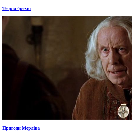
Теорія брехні
Пригоди Мерліна