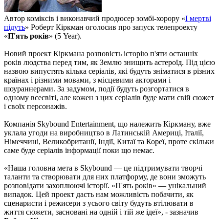
Автор коміксів і виконавчий продюсер зомбі-хорору «
І мертві
підуть
» Роберт Кіркман оголосив про запуск телепроекту
«
П'ять років
» (5 Year).
Новий проект Кіркмана розповість історію п'яти останніх
років людства перед тим, як Землю знищить астероїд. Під цією
назвою випустять кілька серіалів, які будуть зніматися в різних
країнах і різними мовами, з місцевими акторами і
шоураннерами. За задумом, події будуть розгортатися в
одному всесвіті, але кожен з цих серіалів буде мати свій сюжет
і своїх персонажів.
Компанія Skybound Entertainment, що належить Кіркману, вже
уклала угоди на виробництво в Латинській Америці, Італії,
Німеччині, Великобританії, Індії, Китаї та Кореї, проте скільки
саме буде серіалів інформації поки що немає.
«Наша головна мета в Skybound — це підтримувати творчі
таланти та створювати для них платформу, де вони зможуть
розповідати захоплюючі історії. «П'ять років» — унікальний
випадок. Цей проект дасть нам можливість побачити, як
сценаристи і режисери з усього світу будуть втілювати в
життя сюжети, засновані на одній і тій же ідеї», - зазначив