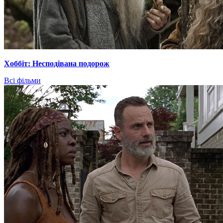
Хоббіт: Несподівана подорож
Всі фільми