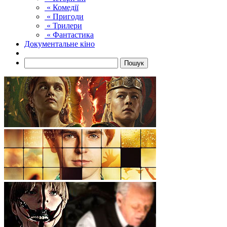
« Комедії
« Пригоди
« Трилери
« Фантастика
Документальне кіно
Пошук