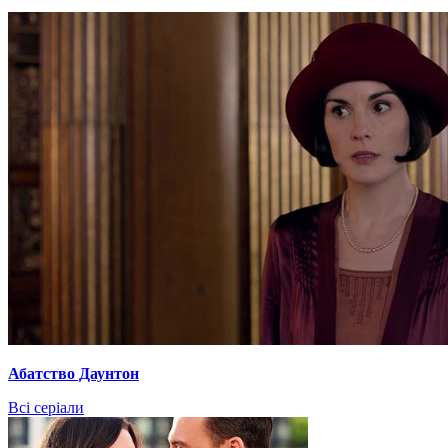
Абатство Даунтон
Всі серіали