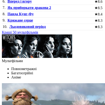
6.
Вперед і вгору
★
8.6
7.
Як приборкати дракона 2
★
8.5
8.
Панда Кунг-Фу
★
8.4
9.
Крижане серце
★
8.3
10.
Льодовиковий період
★
8.3
Кращі 50 мультфільмів
Мультфільми
Повнометражні
Багатосерійні
Аніме