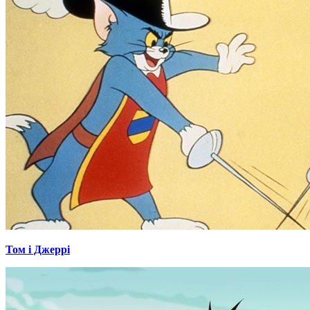
Том і Джеррі