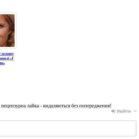
є головну
иквелі «І
ть»
, нецензурна лайка - видаляються без попередження!