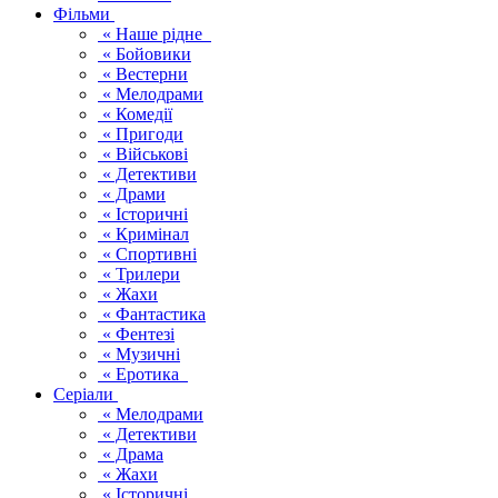
Фільми
« Наше рідне
« Бойовики
« Вестерни
« Мелодрами
« Комедії
« Пригоди
« Військові
« Детективи
« Драми
« Історичні
« Кримінал
« Спортивні
« Трилери
« Жахи
« Фантастика
« Фентезі
« Музичні
« Еротика
Серіали
« Мелодрами
« Детективи
« Драма
« Жахи
« Історичні