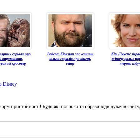
лярних серіала про
Роберт Кіркман запустить
Кім Діккенс зігра
бі отримають
кілька серіалів про кінець
жіночу роль в пр
уваний кросовер
світу
мертві піду
ю Disney
рм пристойності! Будь-які погрози та образи відвідувачів сайту