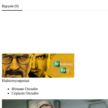
Найпопулярніші
Фільми Oнлайн
Серіали Oнлайн