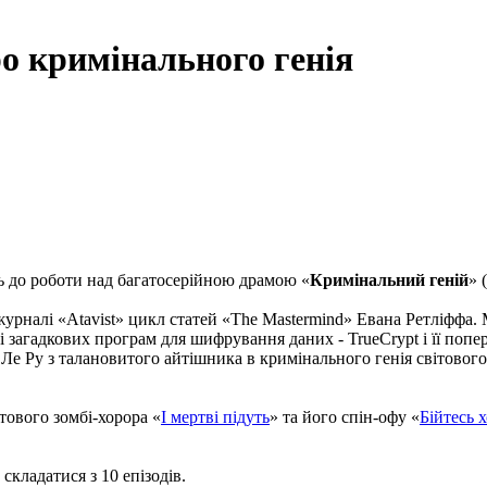
о кримінального генія
 до роботи над багатосерійною драмою «
Кримінальний геній
» 
урналі «Atavist» цикл статей «The Mastermind» Евана Ретліффа.
 і загадкових програм для шифрування даних - TrueCrypt і її по
Ле Ру з талановитого айтішника в кримінального генія світового 
тового зомбі-хорора «
І мертві підуть
» та його спін-офу «
Бійтесь 
кладатися з 10 епізодів.