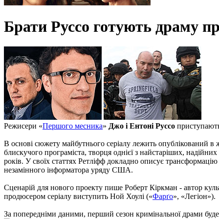
Брати Руссо готують драму пр
Режисери «
Першого месника
»
Джо і Ентоні Руссо
приступають
В основі сюжету майбутнього серіалу лежить опублікований в ж
блискучого програміста, творця однієї з найстаріших, надійних
років. У своїх статтях Ретліфф докладно описує трансформацію 
незамінного інформатора уряду США.
Сценарій для нового проекту пише Роберт Кіркман - автор куль
продюсером серіалу виступить Ной Хоулі («
Фарґо
», «Легіон»).
За попередніми даними, перший сезон кримінальної драми буде с