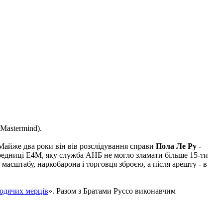
(Mastermind).
 Майже два роки він вів розслідування справи
Пола Ле Ру
-
передниці E4M, яку служба АНБ не могло зламати більше 15-ти
масштабу, наркобарона і торговця зброєю, а після арешту - в
ходячих мерців
». Разом з Братами Руссо виконавчим