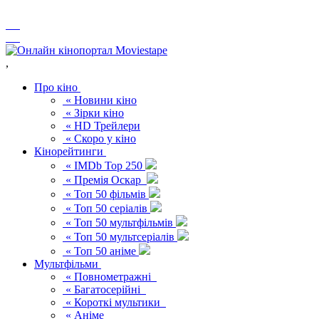
,
Про кіно
« Новини кіно
« Зірки кіно
« HD Трейлери
« Скоро у кіно
Кінорейтинги
« IMDb Top 250
« Премія Оскар
« Топ 50 фільмів
« Топ 50 серіалів
« Топ 50 мультфільмів
« Топ 50 мультсеріалів
« Топ 50 аніме
Мультфільми
« Повнометражні
« Багатосерійні
« Короткі мультики
« Аніме