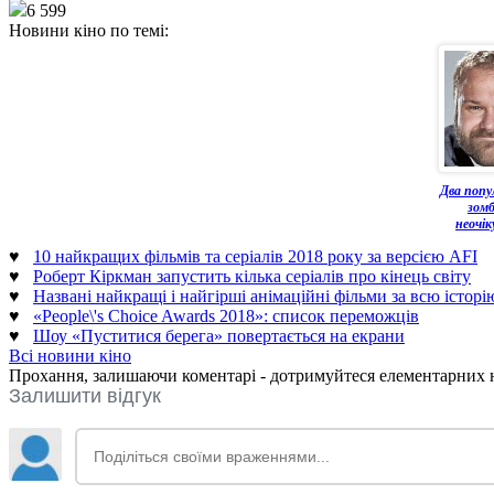
6 599
Новини кіно по темі:
Два попу
зом
неочік
♥
10 найкращих фільмів та серіалів 2018 року за версією AFI
♥
Роберт Кіркман запустить кілька серіалів про кінець світу
♥
Названі найкращі і найгірші анімаційні фільми за всю історі
♥
«People\'s Choice Awards 2018»: список переможців
♥
Шоу «Пуститися берега» повертається на екрани
Всі новини кіно
Прохання, залишаючи коментарі - дотримуйтеся елементарних но