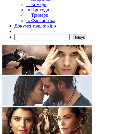
« Комедії
« Пригоди
« Трилери
« Фантастика
Документальне кіно
Пошук